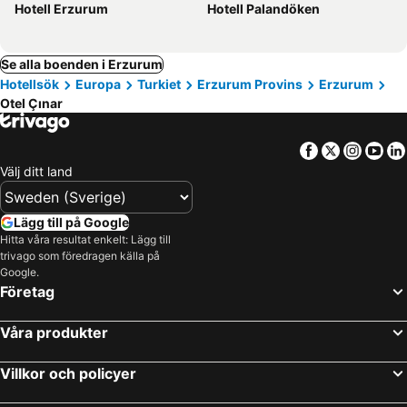
Hotell Erzurum
Hotell Palandöken
Se alla boenden i Erzurum
Hotellsök
Europa
Turkiet
Erzurum Provins
Erzurum
Otel Çınar
Facebook
Twitter
Insta
Yo
Välj ditt land
Lägg till på Google
Hitta våra resultat enkelt: Lägg till
trivago som föredragen källa på
Google.
Företag
Våra produkter
Villkor och policyer