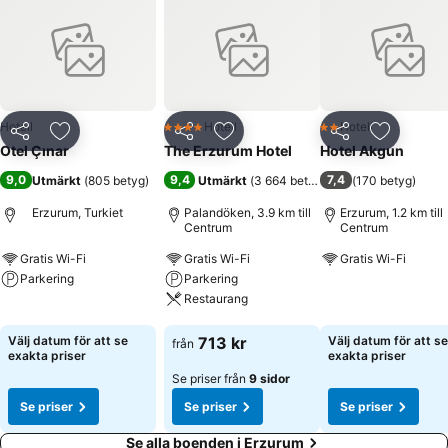
Hotell
Hotell
Hotell
4 Stjärnor
2 Stjärnor
Dela
Lägg till i Mina Favoriter
Dela
Lägg till i Mina Favoriter
Dela
Lägg till
Otel Çınar
The Erzurum Hotel
Hotel Akgun
9,0
9,4
7,4
Utmärkt
(
805 betyg
)
Utmärkt
(
3 664 betyg
)
(
170 betyg
)
Erzurum, Turkiet
Palandöken, 3.9 km till
Erzurum, 1.2 km till
Centrum
Centrum
Gratis Wi-Fi
Gratis Wi-Fi
Gratis Wi-Fi
Parkering
Parkering
Se priser
Restaurang
Se priser
Se priser
Välj datum för att se
713 kr
Välj datum för att se
från
exakta priser
exakta priser
Se priser från
9 sidor
Se priser
Se priser
Se priser
Se alla boenden i Erzurum