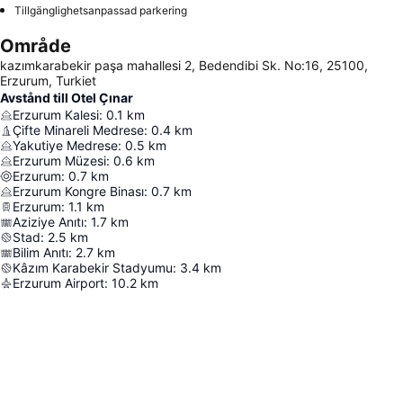
Tillgänglighetsanpassad parkering
Område
kazımkarabekir paşa mahallesi 2, Bedendibi Sk. No:16, 25100,
Erzurum, Turkiet
Avstånd till Otel Çınar
Erzurum Kalesi
:
0.1
km
Çifte Minareli Medrese
:
0.4
km
Yakutiye Medrese
:
0.5
km
Erzurum Müzesi
:
0.6
km
Erzurum
:
0.7
km
Erzurum Kongre Binası
:
0.7
km
Erzurum
:
1.1
km
Aziziye Anıtı
:
1.7
km
Stad
:
2.5
km
Bilim Anıtı
:
2.7
km
Kâzım Karabekir Stadyumu
:
3.4
km
Erzurum Airport
:
10.2
km