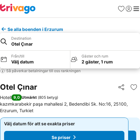
Favoriter
Logga 
Me
Se alla boenden i Erzurum
Destination
Otel Çınar
Från/till
Gäster och rum
Välj datum
2 gäster, 1 rum
Så påverkar betalningar till oss rankningen
Otel Çınar
Dela
Läg
Hotell
9,0
Utmärkt
(
805 betyg
)
kazımkarabekir paşa mahallesi 2, Bedendibi Sk. No:16, 25100,
Erzurum, Turkiet
Välj datum för att se exakta priser
Välj datum för att se exakta priser
Se priser
Se priser