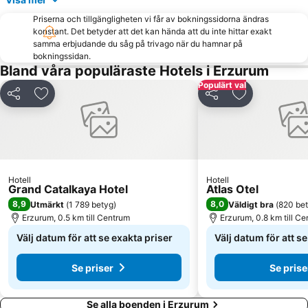
Priserna och tillgängligheten vi får av bokningssidorna ändras
konstant. Det betyder att det kan hända att du inte hittar exakt
samma erbjudande du såg på trivago när du hamnar på
bokningssidan.
Bland våra populäraste Hotels i Erzurum
Populärt val
Dela
Lägg till i Mina Favoriter
Dela
Lägg till i Mi
Hotell
Hotell
Grand Catalkaya Hotel
Atlas Otel
8,9
8,0
Utmärkt
(
1 789 betyg
)
Väldigt bra
(
820 be
Erzurum, 0.5 km till Centrum
Erzurum, 0.8 km till C
Välj datum för att se exakta priser
Välj datum för att s
Se priser
Se prise
Se alla boenden i Erzurum