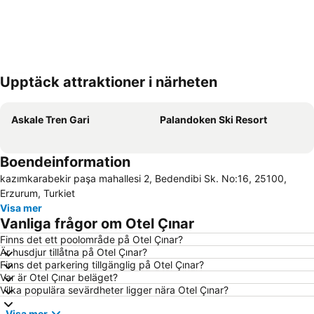
Upptäck attraktioner i närheten
Förstora kartan
Askale Tren Gari
Palandoken Ski Resort
Boendeinformation
kazımkarabekir paşa mahallesi 2, Bedendibi Sk. No:16, 25100,
Erzurum, Turkiet
Visa mer
Vanliga frågor om Otel Çınar
Finns det ett poolområde på Otel Çınar?
Är husdjur tillåtna på Otel Çınar?
Finns det parkering tillgänglig på Otel Çınar?
Var är Otel Çınar beläget?
Vilka populära sevärdheter ligger nära Otel Çınar?
Visa mer