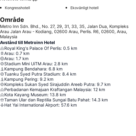
Kongresshotell
Ekovänligt hotell
Område
Metro Inn Sdn. Bhd., No. 27, 29, 31, 33, 35, Jalan Dua, Kompleks
Arau Jalan Arau - Kodiang, 02600 Arau, Perlis. R6, 02600, Arau,
Malaysia
Avstånd till Metroinn Hotel
Royal King's Palace Of Perlis
:
0.5
km
Arau
:
0.7
km
Arau
:
1.7
km
Stadium Mini UiTM Arau
:
2.8
km
Kampung Bendahara
:
6.8
km
Tuanku Syed Putra Stadium
:
8.4
km
Kampung Pering
:
9.2
km
Kompleks Sukan Syed Sirajuddin Areeb Putra
:
9.7
km
Perbadanan Kemajuan Kraftangan Malaysia
:
12
km
Kota Kayang Museum
:
13.8
km
Taman Ular dan Reptilia Sungai Batu Pahat
:
14.3
km
Hat Yai International Airport
:
57.6
km