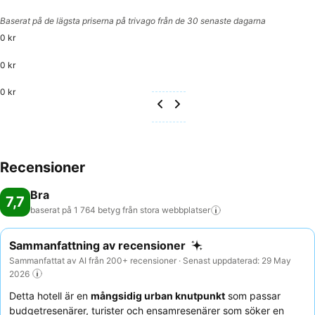
Baserat på de lägsta priserna på trivago från de 30 senaste dagarna
0 kr
0 kr
0 kr
Recensioner
Bra
7,7
baserat på 1 764 betyg från stora
webbplatser
Sammanfattning av recensioner
Sammanfattat av AI från 200+ recensioner · Senast uppdaterad: 29 May
2026
Detta hotell är en
mångsidig urban knutpunkt
som passar
budgetresenärer, turister och ensamresenärer som söker en