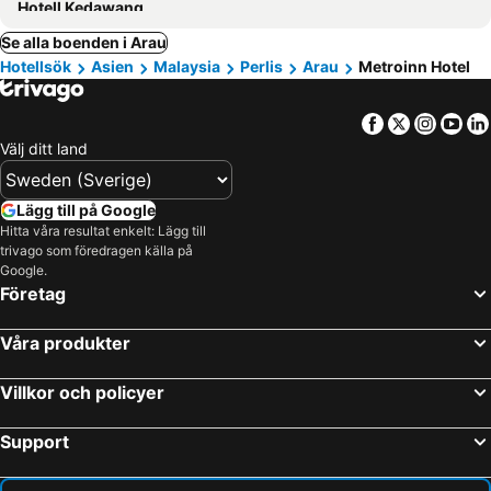
Hotell Kedawang
Se alla boenden i Arau
Hotellsök
Asien
Malaysia
Perlis
Arau
Metroinn Hotel
Facebook
Twitter
Insta
Yo
Välj ditt land
Lägg till på Google
Hitta våra resultat enkelt: Lägg till
trivago som föredragen källa på
Google.
Företag
Våra produkter
Villkor och policyer
Support