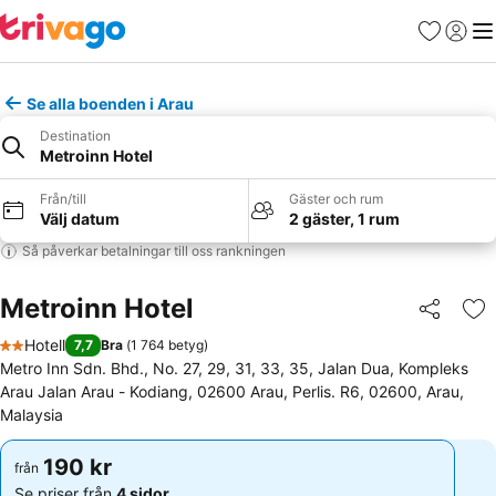
Favoriter
Logga 
Me
Se alla boenden i Arau
Destination
Metroinn Hotel
Från/till
Gäster och rum
Välj datum
2 gäster, 1 rum
Så påverkar betalningar till oss rankningen
Metroinn Hotel
Dela
Läg
Hotell
7,7
Bra
(
1 764 betyg
)
2 Stjärnor
Metro Inn Sdn. Bhd., No. 27, 29, 31, 33, 35, Jalan Dua, Kompleks
Arau Jalan Arau - Kodiang, 02600 Arau, Perlis. R6, 02600, Arau,
Malaysia
190 kr
190 kr
från
från
Se priser från
4 sidor
Se priser från
4 sidor