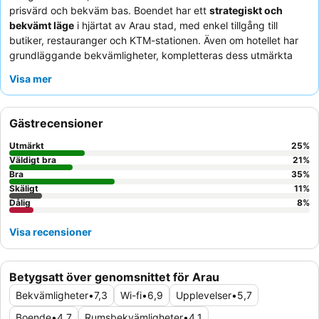
prisvärd och bekväm bas. Boendet har ett
strategiskt och
bekvämt läge
i hjärtat av Arau stad, med enkel tillgång till
butiker, restauranger och KTM-stationen. Även om hotellet har
grundläggande bekvämligheter, kompletteras dess utmärkta
läge av det stora utbudet av olika
matställen
i omedelbar
Visa mer
närhet, inklusive lokala favoriter som Nasi Kandar Yasmeen.
Gästerna berömmer konsekvent den
vänliga och hjälpsamma
receptionen
för deras effektivitet och tillmötesgående natur. För
Gästrecensioner
en lugnare vistelse, överväg att be om ett rum bort från den
livliga huvudgatan.
Utmärkt
25
%
Väldigt bra
21
%
Bra
35
%
Skäligt
11
%
Dålig
8
%
Visa recensioner
Betygsatt över genomsnittet för Arau
Bekvämligheter
•
7,3
Wi-fi
•
6,9
Upplevelser
•
5,7
Boende
•
4,7
Rumsbekvämligheter
•
4,1