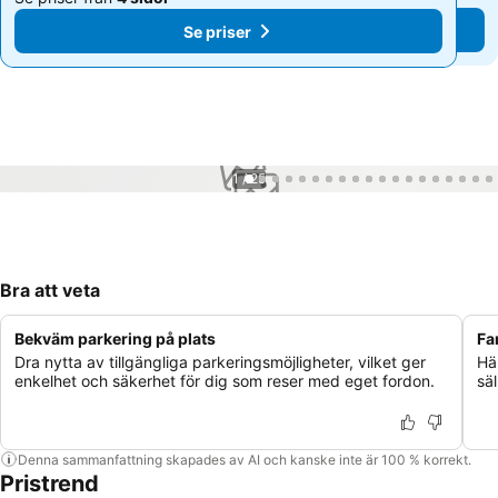
Se priser
Se priser
1 / 25
Bra att veta
Bekväm parkering på plats
Fa
Dra nytta av tillgängliga parkeringsmöjligheter, vilket ger
Hä
enkelhet och säkerhet för dig som reser med eget fordon.
sä
Denna sammanfattning skapades av AI och kanske inte är 100 % korrekt.
Pristrend