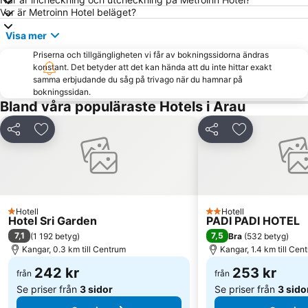
Var är Metroinn Hotel beläget?
Visa mer
Priserna och tillgängligheten vi får av bokningssidorna ändras
konstant. Det betyder att det kan hända att du inte hittar exakt
samma erbjudande du såg på trivago när du hamnar på
bokningssidan.
Bland våra populäraste Hotels i Arau
Dela
Lägg till i Mina Favoriter
Dela
Lägg till i Mi
Hotell
Hotell
1 Stjärnor
2 Stjärnor
Hotel Sri Garden
PADI PADI HOTEL
7,1
7,5
(
1 192 betyg
)
Bra
(
532 betyg
)
Kangar, 0.3 km till Centrum
Kangar, 1.4 km till Cen
242 kr
253 kr
från
från
Se priser från
3 sidor
Se priser från
3 sido