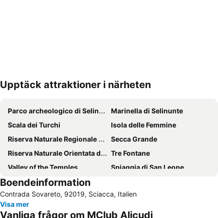
Upptäck attraktioner i närheten
Förstora kartan
Parco archeologico di Selinunte e Cave di Cusa
Marinella di Selinunte
Scala dei Turchi
Isola delle Femmine
Riserva Naturale Regionale Monte Genuardo e Santa Maria del Bosco
Secca Grande
Riserva Naturale Orientata di Torre Salsa
Tre Fontane
Valley of the Temples
Spiaggia di San Leone
Boendeinformation
Contrada Sovareto, 92019, Sciacca, Italien
Visa mer
Vanliga frågor om MClub Alicudi