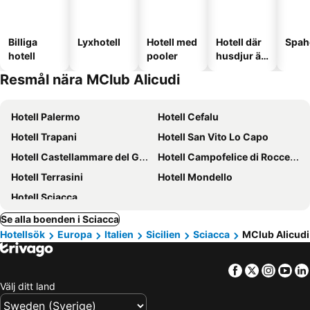
Billiga
Lyxhotell
Hotell med
Hotell där
Spah
hotell
pooler
husdjur är
tillåtna
Resmål nära MClub Alicudi
Hotell Palermo
Hotell Cefalu
Hotell Trapani
Hotell San Vito Lo Capo
Hotell Castellammare del Golfo
Hotell Campofelice di Roccella
Hotell Terrasini
Hotell Mondello
Hotell Sciacca
Se alla boenden i Sciacca
Hotellsök
Europa
Italien
Sicilien
Sciacca
MClub Alicudi
Facebook
Twitter
Insta
Yo
Välj ditt land