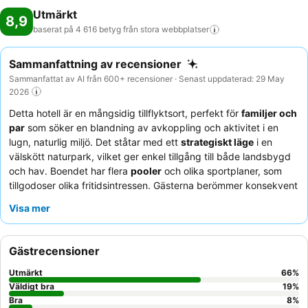
Utmärkt
8,9
baserat på 4 616 betyg från stora
webbplatser
Sammanfattning av recensioner
Sammanfattat av AI från 600+ recensioner · Senast uppdaterad: 29 May
2026
Detta hotell är en mångsidig tillflyktsort, perfekt för
familjer och
par
som söker en blandning av avkoppling och aktivitet i en
lugn, naturlig miljö. Det ståtar med ett
strategiskt läge
i en
välskött naturpark, vilket ger enkel tillgång till både landsbygd
och hav. Boendet har flera
pooler
och olika sportplaner, som
tillgodoser olika fritidsintressen. Gästerna berömmer konsekvent
den professionella och uppmärksamma personalen, och
Visa mer
matutbudet, särskilt den
varierade och rikliga buffén
med färsk
fisk och utmärkta desserter. För en lugnare upplevelse bör
gästerna överväga att begära ett rum bort från högtrafikerade
Gästrecensioner
områden på grund av enstaka problem med ljudisolering i vissa
boenden.
Utmärkt
66
%
Väldigt bra
19
%
Bra
8
%