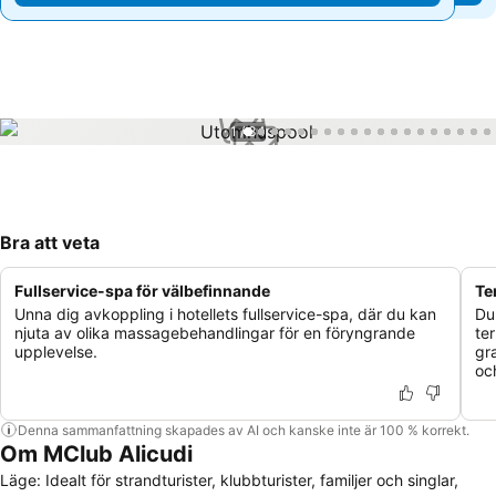
1 / 34
Bra att veta
Fullservice-spa för välbefinnande
Te
Unna dig avkoppling i hotellets fullservice-spa, där du kan
Du
njuta av olika massagebehandlingar för en föryngrande
te
upplevelse.
gr
oc
Denna sammanfattning skapades av AI och kanske inte är 100 % korrekt.
Om MClub Alicudi
Läge: Idealt för strandturister, klubbturister, familjer och singlar,