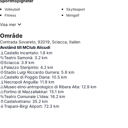
Sportmöjligheter
Volleyboll
Skyttesport
Fitness
Minigolf
Visa mer
Område
Contrada Sovareto, 92019, Sciacca, Italien
Avstånd till MClub Alicudi
Castello Incantato
:
1.8
km
Teatro Samonà
:
3.2
km
Sciacca
:
3.9
km
Palazzo Steripinto
:
4.2
km
Stadio Luigi Riccardo Gurrera
:
5.6
km
Castello di Poggio Diana
:
10.5
km
Necropoli Anguilla
:
11.9
km
Museo etno-antropologico di Ribera Alta
:
12.9
km
Fortino di Mazzallakkar
:
15.1
km
Teatro Comunale L'Idea
:
16.2
km
Castelvetrano
:
35.2
km
Trapani-Birgi Airport
:
72.3
km