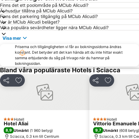
Finns det ett poolområde på MClub Alicudi?
Är husdjur tillåtna på MClub Alicudi?
Finns det parkering tillgänglig på MClub Alicudi?
Var är MClub Alicudi beläget?
Vilka populära sevärdheter ligger nära MClub Alicudi?
Visa mer
Priserna och tillgängligheten vi får av bokningssidorna ändras
konstant. Det betyder att det kan hända att du inte hittar exakt
samma erbjudande du såg på trivago när du hamnar på
bokningssidan.
Bland våra populäraste Hotels i Sciacca
Dela
Lägg till i Mina Favoriter
Dela
Lägg till i Mi
Hotell
Hotell
3 Stjärnor
4 Stjärnor
Hotel Aliai
Vittorio Emanuele 
8,9
9,7
Utmärkt
(
1 960 betyg
)
Utmärkt
(
608 betyg
Sciacca, 0.3 km till Centrum
Sciacca, 0.3 km till C