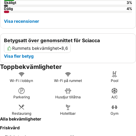
Skäligt
3
%
Dålig
4
%
Visa recensioner
Betygsatt över genomsnittet för Sciacca
Rummets bekvämlighet
•
8,6
Visa fler betyg
Toppbekvämligheter
Wi-Fi i lobbyn
Wi-Fi på rummet
Pool
Parkering
Husdjur tillåtna
A/C
Restaurang
Hotellbar
Gym
Alla bekvämligheter
Friskvård