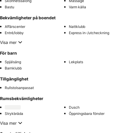
Skönhetssalong
Massage
Bastu
Varm källa
Bekvämligheter på boendet
Affärscenter
Nattklubb
Entré/lobby
Express in-/utcheckning
Visa mer
För barn
Spjälsäng
Lekplats
Barnklubb
Tillgänglighet
Rullstolsanpassat
Rumsbekvämligheter
Dusch
Strykbräda
Öppningsbara fönster
Visa mer