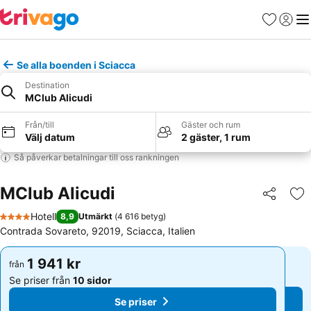
Favoriter
Logga 
Me
Se alla boenden i Sciacca
Destination
MClub Alicudi
Från/till
Gäster och rum
Välj datum
2 gäster, 1 rum
Så påverkar betalningar till oss rankningen
MClub Alicudi
Dela
Läg
Hotell
8,9
Utmärkt
(
4 616 betyg
)
4 Stjärnor
Contrada Sovareto, 92019, Sciacca, Italien
1 941 kr
1 941 kr
från
från
Se priser från
10 sidor
Se priser från
10 sidor
Se priser
Se priser