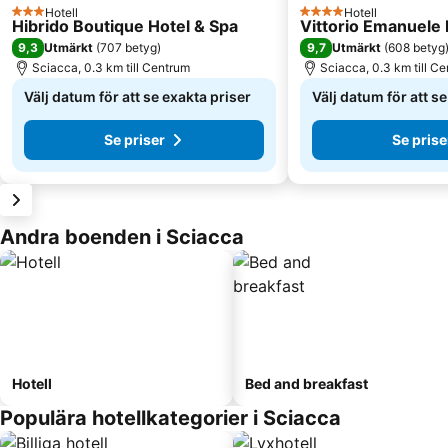
Hotell
Hotell
3 Stjärnor
4 Stjärnor
Hibrido Boutique Hotel & Spa
Vittorio Emanuele 
9,3
9,7
Utmärkt
(
707 betyg
)
Utmärkt
(
608 betyg
Sciacca, 0.3 km till Centrum
Sciacca, 0.3 km till C
Välj datum för att se exakta priser
Välj datum för att s
Se priser
Se prise
Andra boenden i Sciacca
Hotell
Bed and breakfast
Populära hotellkategorier i Sciacca