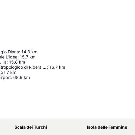
ggio Diana
:
14.3
km
le L'Idea
:
15.7
km
illa
:
15.8
km
Museo etno-antropologico di Ribera Alta
:
16.7
km
31.7
km
irport
:
68.9
km
Förstora kartan
Scala dei Turchi
Isola delle Femmine