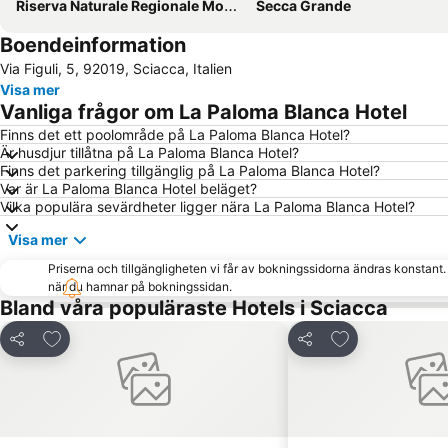
Riserva Naturale Regionale Monte Genuardo e Santa Maria del Bosco
Secca Grande
Boendeinformation
Via Figuli, 5, 92019, Sciacca, Italien
Visa mer
Vanliga frågor om La Paloma Blanca Hotel
Finns det ett poolområde på La Paloma Blanca Hotel?
Är husdjur tillåtna på La Paloma Blanca Hotel?
Finns det parkering tillgänglig på La Paloma Blanca Hotel?
Var är La Paloma Blanca Hotel beläget?
Vilka populära sevärdheter ligger nära La Paloma Blanca Hotel?
Visa mer
Priserna och tillgängligheten vi får av bokningssidorna ändras konstant
när du hamnar på bokningssidan.
Bland våra populäraste Hotels i Sciacca
Lägg till i Mina Favoriter
Lägg till i Mina
Dela
Dela