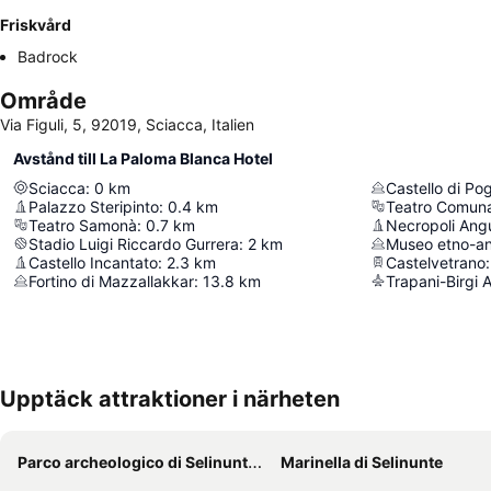
Friskvård
Badrock
Område
Via Figuli, 5, 92019, Sciacca, Italien
Avstånd till La Paloma Blanca Hotel
Sciacca
:
0
km
Castello di Po
Palazzo Steripinto
:
0.4
km
Teatro Comuna
Teatro Samonà
:
0.7
km
Necropoli Angu
Stadio Luigi Riccardo Gurrera
:
2
km
Castello Incantato
:
2.3
km
Castelvetrano
:
Fortino di Mazzallakkar
:
13.8
km
Trapani-Birgi A
Upptäck attraktioner i närheten
Parco archeologico di Selinunte e Cave di Cusa
Marinella di Selinunte