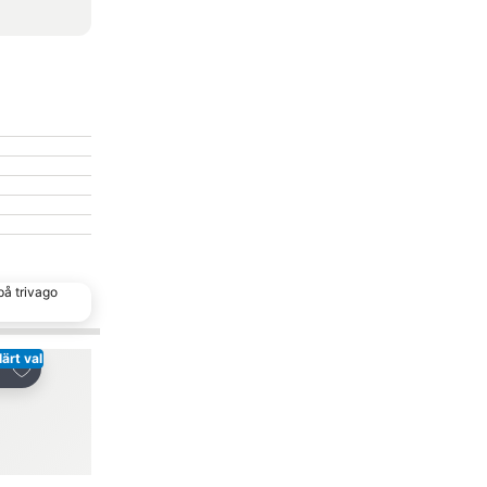
på trivago
ärt val
Lägg till i Mina Favoriter
Lägg till i Mina Favo
a
Dela