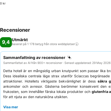
0 kr
Recensioner
Utmärkt
9,4
baserat på 1 178 betyg från stora
webbplatser
Sammanfattning av recensioner
Sammanfattat av AI från 900+ recensioner · Senast uppdaterad: 29 May 2026
Detta hotell är en mångsidig urban knutpunkt som passar lika br
Dess idealiska centrala läge strax utanför Sciaccas begränsade 
attraktioner. Hotellets viktigaste bekvämlighet är dess
säkra 
ankomster och avresor. Gästerna berömmer konsekvent den e
frukosten, som innehåller färska lokala produkter och
glutenfria a
för att njuta av den natursköna utsikten.
Visa mer