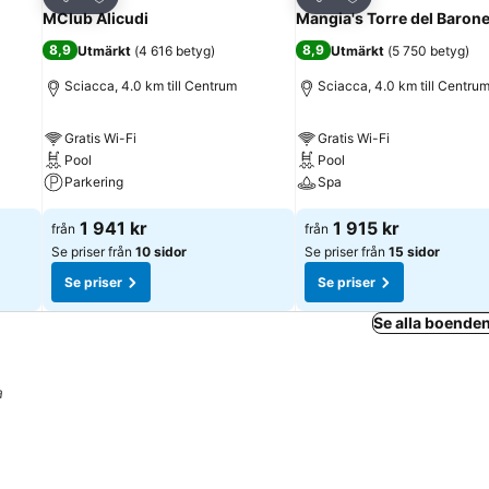
Dela
Dela
MClub Alicudi
Mangia's Torre del Barone
8,9
8,9
Utmärkt
(
4 616 betyg
)
Utmärkt
(
5 750 betyg
)
Sciacca, 4.0 km till Centrum
Sciacca, 4.0 km till Centru
Gratis Wi-Fi
Gratis Wi-Fi
Pool
Pool
Parkering
Spa
1 941 kr
1 915 kr
från
från
Se priser från
10 sidor
Se priser från
15 sidor
Se priser
Se priser
Se alla boenden
a