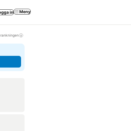
Meny
ogga in
s rankningen