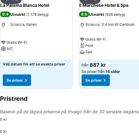
Dela
Dela
La Paloma Blanca Hotel
Il Marchese Hotel & Spa
9,4
8,6
Utmärkt
(
1 178 betyg
)
Utmärkt
(
926 betyg
)
Sciacca, Italien
Sciacca, 3.4 km till Centrum
Gratis Wi-Fi
Gratis Wi-Fi
Pool
A/C
Spa
Välj datum för att se exakta priser
887 kr
från
Se priser från
14 sidor
Se priser
Se priser
Pristrend
Baserat på de lägsta priserna på trivago från de 30 senaste dagarn
0 kr
0 kr