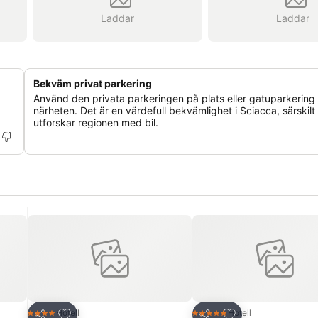
Laddar
Laddar
Bekväm privat parkering
Använd den privata parkeringen på plats eller gatuparkering 
närheten. Det är en värdefull bekvämlighet i Sciacca, särskil
utforskar regionen med bil.
riter
Lägg till i Mina Favoriter
Lägg till i Mina Fa
Hotell
Hotell
4 Stjärnor
5 Stjärnor