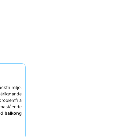
kfri miljö.
närliggande
problemfria
enastående
med
balkong