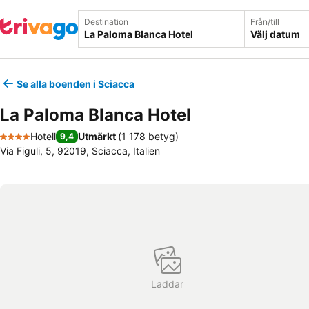
Destination
Från/till
Välj datum
Se alla boenden i Sciacca
La Paloma Blanca Hotel
Hotell
Utmärkt
(
1 178 betyg
)
9,4
4 Stjärnor
Via Figuli, 5, 92019, Sciacca, Italien
Laddar