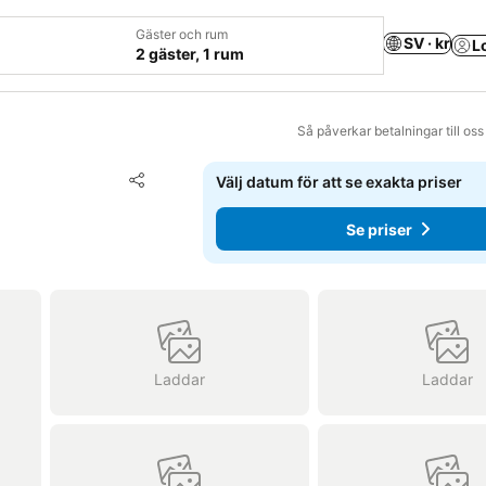
Gäster och rum
SV · kr
L
2 gäster, 1 rum
Så påverkar betalningar till os
Lägg till i Mina Favoriter
Välj datum för att se exakta priser
Dela
Se priser
Laddar
Laddar