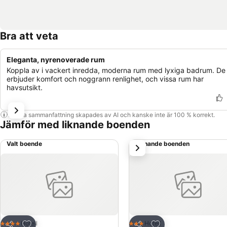
Bra att veta
Eleganta, nyrenoverade rum
Koppla av i vackert inredda, moderna rum med lyxiga badrum. De
erbjuder komfort och noggrann renlighet, och vissa rum har
havsutsikt.
Denna sammanfattning skapades av AI och kanske inte är 100 % korrekt.
Jämför med liknande boenden
Valt boende
Liknande boenden
nästa
Lägg till i Mina Favoriter
Lägg till i Mina Favo
Hotell
Hotell
4 Stjärnor
3 Stjärnor