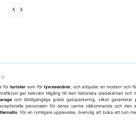
a för
turister
som för
lyxresenärer
, och erbjuder en modern och fläc
trafikzon ger bekväm tillgång till den historiska stadskärnan och 
garage
och lättillgängliga gratis gatuparkering, vilket garanterar 
xceptionella personalen för deras varma välkomnande och den 
lternativ
. För en rymligare upplevelse, överväg att boka ett rum 