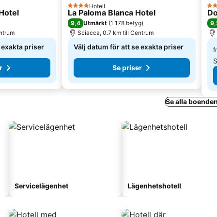
Hotell
4 Stjärnor
3 S
Hotel
La Paloma Blanca Hotel
Do
9,4
9,
)
Utmärkt
(
1 178 betyg
)
entrum
Sciacca, 0.7 km till Centrum
e exakta priser
Välj datum för att se exakta priser
f
S
r
Se priser
Se alla boenden
Servicelägenhet
Lägenhetshotell