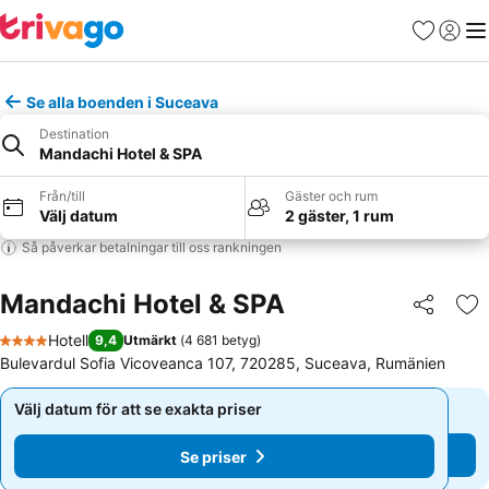
Favoriter
Logga 
Me
Se alla boenden i Suceava
Destination
Mandachi Hotel & SPA
Från/till
Gäster och rum
Välj datum
2 gäster, 1 rum
Så påverkar betalningar till oss rankningen
Mandachi Hotel & SPA
Dela
Läg
Hotell
9,4
Utmärkt
(
4 681 betyg
)
4 Stjärnor
Bulevardul Sofia Vicoveanca 107, 720285, Suceava, Rumänien
Välj datum för att se exakta priser
Välj datum för att se exakta priser
Se priser
Se priser