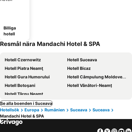
Billiga
hotell
Resmål nära Mandachi Hotel & SPA
Hotell Czernowitz
Hotell Suceava
Hotell Piatra Neamţ
Hotell Bicaz
Hotell Gura Humorului
Hotell Câmpulung Moldovenesc
Hotell Botoşani
Hotell Vânători-Neamț
Hotell Târgu Neamţ
Se alla boenden i Suceava
Hotellsök
Europa
Rumänien
Suceava
Suceava
Mandachi Hotel & SPA
Facebook
Twitter
Insta
Yo