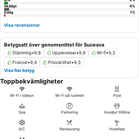
Skäligt
4
%
Dålig
1
%
Visa recensioner
Betygsatt över genomsnittet för Suceava
Stämning
•
9,8
Upplevelser
•
9,6
Wi-fi
•
9,5
Frukost
•
9,4
Prisvärdhet
•
9,3
Visa fler betyg
Toppbekvämligheter
Wi-Fi i lobbyn
Wi-Fi på rummet
Pool
Spa
Parkering
Husdjur tillåtna
A/C
Restaurang
Hotellbar