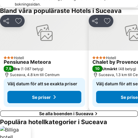
bokningssidan.
Bland våra populäraste Hotels i Suceava
Dela
Lägg till i Mina Favoriter
Dela
Lägg till i Mi
Hotell
Hotell
3 Stjärnor
4 Stjärnor
Pensiunea Meteora
Chalet by Provenc
7,9
10
Bra
(
1 087 betyg
)
Utmärkt
(
48 betyg
)
Suceava, 4.8 km till Centrum
Suceava, 1.3 km till C
Välj datum för att se exakta priser
Välj datum för att s
Se priser
Se prise
Se alla boenden i Suceava
Populära hotellkategorier i Suceava