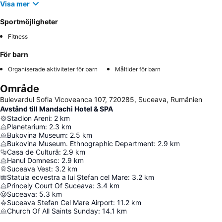
Visa mer
Sportmöjligheter
Fitness
För barn
Organiserade aktiviteter för barn
Måltider för barn
Område
Bulevardul Sofia Vicoveanca 107, 720285, Suceava, Rumänien
Avstånd till Mandachi Hotel & SPA
Stadion Areni
:
2
km
Planetarium
:
2.3
km
Bukovina Museum
:
2.5
km
Bukovina Museum. Ethnographic Department
:
2.9
km
Casa de Cultură
:
2.9
km
Hanul Domnesc
:
2.9
km
Suceava Vest
:
3.2
km
Statuia ecvestra a lui Ștefan cel Mare
:
3.2
km
Princely Court Of Suceava
:
3.4
km
Suceava
:
5.3
km
Suceava Stefan Cel Mare Airport
:
11.2
km
Church Of All Saints Sunday
:
14.1
km