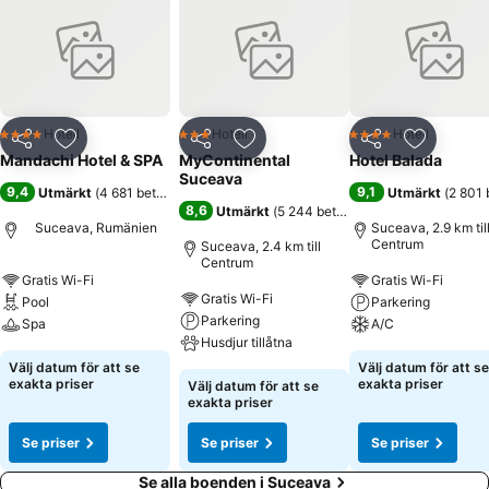
Hotell
Hotell
Hotell
4 Stjärnor
3 Stjärnor
4 Stjärnor
Dela
Lägg till i Mina Favoriter
Dela
Lägg till i Mina Favoriter
Dela
Lägg till
Mandachi Hotel & SPA
MyContinental
Hotel Balada
Suceava
9,4
9,1
Utmärkt
(
4 681 betyg
)
Utmärkt
(
2 801 
8,6
Utmärkt
(
5 244 betyg
)
Suceava, Rumänien
Suceava, 2.9 km til
Centrum
Suceava, 2.4 km till
Centrum
Gratis Wi-Fi
Gratis Wi-Fi
Gratis Wi-Fi
Pool
Parkering
Parkering
Spa
A/C
Husdjur tillåtna
Välj datum för att se
Välj datum för att se
exakta priser
exakta priser
Välj datum för att se
exakta priser
Se priser
Se priser
Se priser
Se alla boenden i Suceava