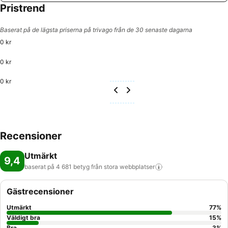
Pristrend
Baserat på de lägsta priserna på trivago från de 30 senaste dagarna
0 kr
0 kr
0 kr
Recensioner
Utmärkt
9,4
baserat på 4 681 betyg från stora
webbplatser
Gästrecensioner
Utmärkt
77
%
Väldigt bra
15
%
Bra
3
%