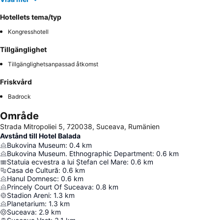
Hotellets tema/typ
Kongresshotell
Tillgänglighet
Tillgänglighetsanpassad åtkomst
Friskvård
Badrock
Område
Strada Mitropoliei 5, 720038, Suceava, Rumänien
Avstånd till Hotel Balada
Bukovina Museum
:
0.4
km
Bukovina Museum. Ethnographic Department
:
0.6
km
Statuia ecvestra a lui Ștefan cel Mare
:
0.6
km
Casa de Cultură
:
0.6
km
Hanul Domnesc
:
0.6
km
Princely Court Of Suceava
:
0.8
km
Stadion Areni
:
1.3
km
Planetarium
:
1.3
km
Suceava
:
2.9
km