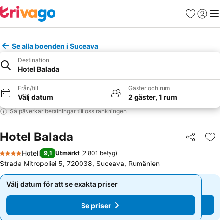
Favoriter
Logga 
Me
Se alla boenden i Suceava
Destination
Hotel Balada
Från/till
Gäster och rum
Välj datum
2 gäster, 1 rum
Så påverkar betalningar till oss rankningen
Hotel Balada
Dela
Läg
Hotell
9,1
Utmärkt
(
2 801 betyg
)
4 Stjärnor
Strada Mitropoliei 5, 720038, Suceava, Rumänien
Välj datum för att se exakta priser
Välj datum för att se exakta priser
Se priser
Se priser