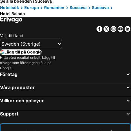
Se alla boenden i Suceava
Hotellsök
Europa
Rumänien
Suceava
Suceava
Hotel Balada
Facebook
Twitter
Insta
Yo
Välj ditt land
Lägg till på Google
Hitta våra resultat enkelt: Lägg till
trivago som föredragen källa på
Google.
Företag
Våra produkter
Villkor och policyer
Support