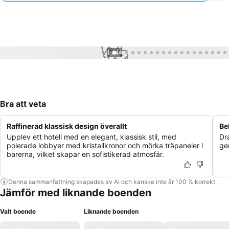
1 / 41
Bra att veta
Raffinerad klassisk design överallt
Be
Upplev ett hotell med en elegant, klassisk stil, med
Dr
polerade lobbyer med kristallkronor och mörka träpaneler i
ge
barerna, vilket skapar en sofistikerad atmosfär.
Denna sammanfattning skapades av AI och kanske inte är 100 % korrekt.
Jämför med liknande boenden
Valt boende
Liknande boenden