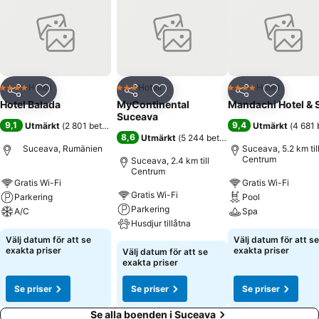
Hotell
Hotell
Hotell
4 Stjärnor
3 Stjärnor
4 Stjärnor
Dela
Lägg till i Mina Favoriter
Dela
Lägg till i Mina Favoriter
Dela
Lägg till
Hotel Balada
MyContinental
Mandachi Hotel & 
Suceava
9,1
9,4
Utmärkt
(
2 801 betyg
)
Utmärkt
(
4 681 
8,6
Utmärkt
(
5 244 betyg
)
Suceava, Rumänien
Suceava, 5.2 km til
Centrum
Suceava, 2.4 km till
Centrum
Gratis Wi-Fi
Gratis Wi-Fi
Gratis Wi-Fi
Parkering
Pool
Parkering
A/C
Spa
Husdjur tillåtna
Välj datum för att se
Välj datum för att se
exakta priser
exakta priser
Välj datum för att se
exakta priser
Se priser
Se priser
Se priser
Se alla boenden i Suceava