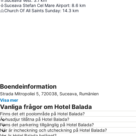
Suceava Vest
:
3.1
km
Suceava Stefan Cel Mare Airport
:
8.6
km
Church Of All Saints Sunday
:
14.3
km
Boendeinformation
Förstora kartan
Strada Mitropoliei 5, 720038, Suceava, Rumänien
Visa mer
Vanliga frågor om Hotel Balada
Finns det ett poolområde på Hotel Balada?
Är husdjur tillåtna på Hotel Balada?
Finns det parkering tillgänglig på Hotel Balada?
När är incheckning och utcheckning på Hotel Balada?
Var är Hotel Balada beläget?