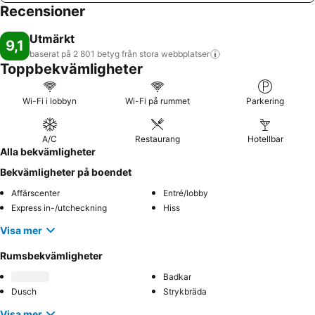
Recensioner
Utmärkt
9,1
baserat på 2 801 betyg från stora
webbplatser
Toppbekvämligheter
Wi-Fi i lobbyn
Wi-Fi på rummet
Parkering
A/C
Restaurang
Hotellbar
Alla bekvämligheter
Bekvämligheter på boendet
Affärscenter
Entré/lobby
Express in-/utcheckning
Hiss
Visa mer
Rumsbekvämligheter
Badkar
Dusch
Strykbräda
Visa mer