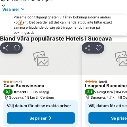
Visa mer
Priserna och tillgängligheten vi får av bokningssidorna ändras
konstant. Det betyder att det kan hända att du inte hittar exakt
samma erbjudande du såg på trivago när du hamnar på
bokningssidan.
Bland våra populäraste Hotels i Suceava
Dela
Lägg till i Mina Favoriter
Dela
Lägg till i Mi
Hotell
Hotell
3 Stjärnor
4 Stjärnor
Casa Bucovineana
Leaganul Bucovine
9,1
8,1
Utmärkt
(
3 005 betyg
)
Väldigt bra
(
384 be
Suceava, 1.8 km till Centrum
Suceava, 4.7 km till C
Välj datum för att se exakta priser
Välj datum för att s
Se priser
Se prise