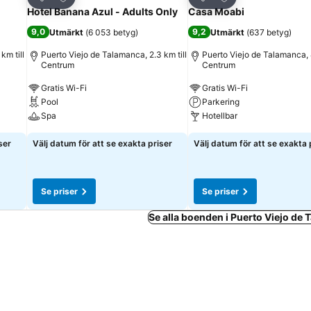
Dela
Dela
Hotel Banana Azul - Adults Only
Casa Moabi
9,0
9,2
Utmärkt
(
6 053 betyg
)
Utmärkt
(
637 betyg
)
km till
Puerto Viejo de Talamanca, 2.3 km till
Puerto Viejo de Talamanca, 4
Centrum
Centrum
Gratis Wi-Fi
Gratis Wi-Fi
Pool
Parkering
Spa
Hotellbar
ser
Välj datum för att se exakta priser
Välj datum för att se exakta 
Se priser
Se priser
Se alla boenden i Puerto Viejo de