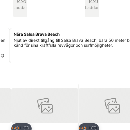
Laddar
Laddar
Nära Salsa Brava Beach
 en
Njut av direkt tillgång till Salsa Brava Beach, bara 50 meter b
känd för sina kraftfulla revvågor och surfmöjligheter.
riter
Lägg till i Mina Favoriter
Lägg till i Mina Fa
Hotell
Hotell
3 Stjärnor
3 Stjärnor