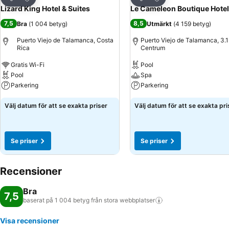
Dela
Dela
Lizard King Hotel & Suites
Le Cameleon Boutique Hotel
7,5
8,5
Bra
(
1 004 betyg
)
Utmärkt
(
4 159 betyg
)
Puerto Viejo de Talamanca, Costa
Puerto Viejo de Talamanca, 3.1 
Rica
Centrum
Gratis Wi-Fi
Pool
Pool
Spa
Parkering
Parkering
Välj datum för att se exakta priser
Välj datum för att se exakta pri
Se priser
Se priser
Recensioner
Bra
7,5
baserat på 1 004 betyg från stora
webbplatser
Visa recensioner