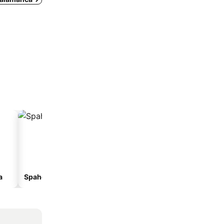
a
Spahotell
Strandhotell