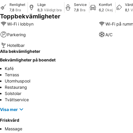
Renlighet
Läge
Service
Komfort
Värd
7,8
Bra
8,3
Väldigt bra
7,8
Bra
6,2
Okej
8,1
V
Toppbekvämligheter
Wi-Fi i lobbyn
Wi-Fi på rum
Parkering
A/C
Hotellbar
Alla bekvämligheter
Bekvämligheter på boendet
Kafé
Terrass
Utomhuspool
Restaurang
Solstolar
Tvättservice
Visa mer
Friskvård
Massage