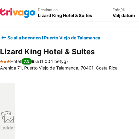
Destination
Från/till
Välj datum
Se alla boenden i Puerto Viejo de Talamanca
Lizard King Hotel & Suites
Hotell
Bra
(
1 004 betyg
)
7,5
3 Stjärnor
Avenida 71, Puerto Viejo de Talamanca, 70401, Costa Rica
Laddar