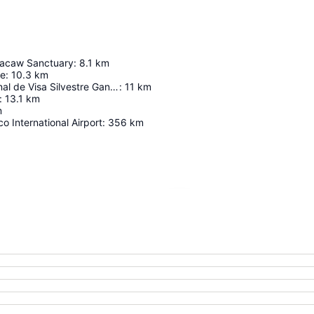
Macaw Sanctuary
:
8.1
km
de
:
10.3
km
Refugio Nacional de Visa Silvestre Gandoca-Manzanillo
:
11
km
:
13.1
km
m
o International Airport
:
356
km
Förstora kartan