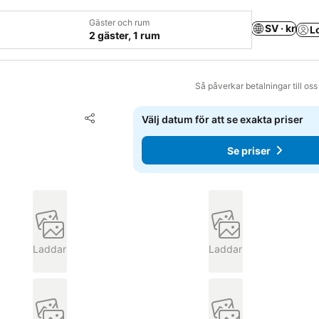
Gäster och rum
SV · kr
L
2 gäster, 1 rum
Så påverkar betalningar till os
Lägg till i Mina Favoriter
Välj datum för att se exakta priser
Dela
Se priser
Laddar
Laddar