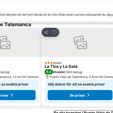
. Det betyder att det kan hända att du inte hittar exakt samma erbjudande du såg 
 de Talamanca
ina Favoriter
Lägg till i Mina Favoriter
Dela
Hotell
3 Stjärnor
La Tica y La Gata
9,4
 betyg
)
Utmärkt
(
943 betyg
)
lamanca, 1.0 km till Centrum
Puerto Viejo de Talamanca, 0.8 km till Centr
t se exakta priser
Välj datum för att se exakta priser
priser
Se priser
Se alla boenden i Puerto Viejo de