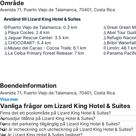
Område
Avenida 71, Puerto Viejo de Talamanca, 70401, Costa Rica
Avstånd till Lizard King Hotel & Suites
Puerto Viejo de Talamanca
:
0.3
km
Great Green 
Playa Cocles
:
2.4
km
Abel Tour Gui
Jaguar Rescue Center
:
3.5
km
CHOCORART
:
5.4
km
Bribri Waterfall
Museo del Cacao - Cocoa Trails
:
6.1
km
Limón
:
48.1
k
La Ceiba Primary Forest Release
:
7
km
Panama Pacific
Boendeinformation
Avenida 71, Puerto Viejo de Talamanca, 70401, Costa Rica
Visa mer
Vanliga frågor om Lizard King Hotel & Suites
Finns det ett poolområde på Lizard King Hotel & Suites?
Är husdjur tillåtna på Lizard King Hotel & Suites?
Finns det parkering tillgänglig på Lizard King Hotel & Suites?
När är incheckning och utcheckning på Lizard King Hotel & Suites?
Var är Lizard King Hotel & Suites beläget?