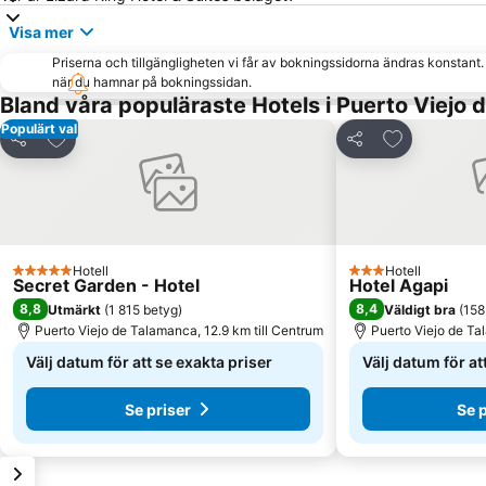
Visa mer
Priserna och tillgängligheten vi får av bokningssidorna ändras konstant
när du hamnar på bokningssidan.
Bland våra populäraste Hotels i Puerto Viejo
Populärt val
Lägg till i Mina Favoriter
Lägg till i M
Dela
Dela
Hotell
Hotell
5 Stjärnor
3 Stjärnor
Secret Garden - Hotel
Hotel Agapi
8,8
8,4
Utmärkt
(
1 815 betyg
)
Väldigt bra
(
158
Puerto Viejo de Talamanca, 12.9 km till Centrum
Puerto Viejo de Ta
Välj datum för att se exakta priser
Välj datum för at
Se priser
Se 