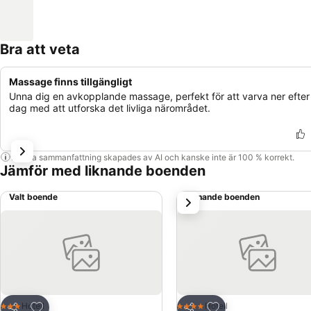
Bra att veta
Massage finns tillgängligt
Unna dig en avkopplande massage, perfekt för att varva ner efter
dag med att utforska det livliga närområdet.
Denna sammanfattning skapades av AI och kanske inte är 100 % korrekt.
Jämför med liknande boenden
Valt boende
Liknande boenden
nästa
Lägg till i Mina Favoriter
Lägg till i Mina Favo
Hotell
Hotell
3 Stjärnor
4 Stjärnor