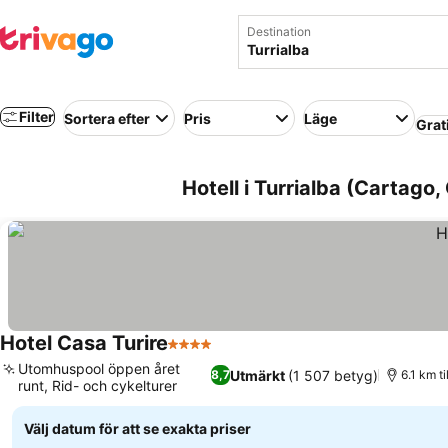
Destination
Filter
Sortera efter
Pris
Läge
Grat
Hotell i Turrialba (Cartago,
Hotel Casa Turire
4 Stjärnor
Se priser
Utomhuspool öppen året
Utmärkt
(1 507 betyg)
8,7
6.1 km t
runt, Rid- och cykelturer
Se priser
Välj datum för att se exakta priser