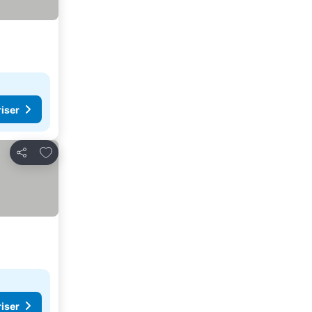
riser
Lägg till i Mina Favoriter
Dela
riser