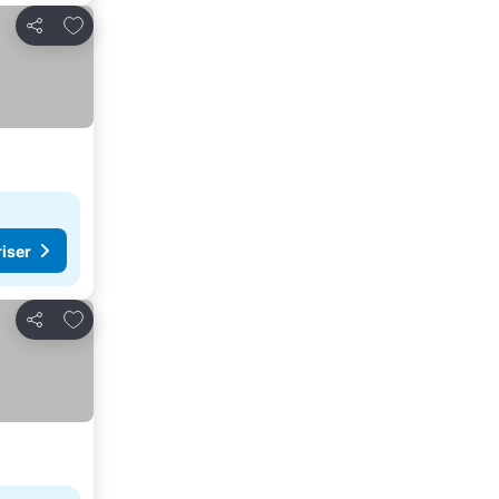
Lägg till i Mina Favoriter
Dela
riser
Lägg till i Mina Favoriter
Dela