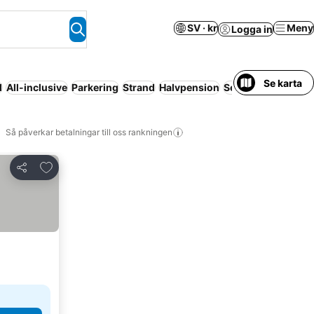
SV · kr
Meny
Logga in
Se karta
l
All-inclusive
Parkering
Strand
Halvpension
Servicelägenhet
H
Så påverkar betalningar till oss rankningen
Lägg till i Mina Favoriter
Dela