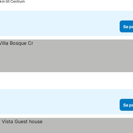
km till Centrum
Se p
Se p