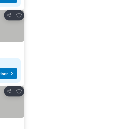
Lägg till i Mina Favoriter
Dela
riser
Lägg till i Mina Favoriter
Dela