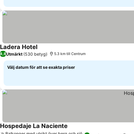
Ladera Hotel
Se priser
Utmärkt
(530 betyg)
8,8
5.3 km till Centrum
Välj datum för att se exakta priser
Hospedaje La Naciente
Se priser
Balkonger med utsikt över berg och sjö,