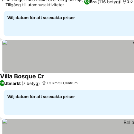
Bra
(116 betyg)
7,6
3.0 
Tillgång till utomhusaktiviteter
Se priser
Välj datum för att se exakta priser
Villa Bosque Cr
Se priser
Utmärkt
(7 betyg)
10
1.3 km till Centrum
Välj datum för att se exakta priser