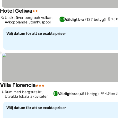
Hotel Geliwa
2 Stjärnor
Se priser
Utsikt över berg och vulkan,
Väldigt bra
(137 betyg)
8,0
1.6 
Avkopplande utomhuspool
Se priser
Välj datum för att se exakta priser
Villa Florencia
3 Stjärnor
Se priser
Rum med bergsutsikt,
Väldigt bra
(461 betyg)
8,1
4.6 km ti
Utvalda lokala aktiviteter
Se priser
Välj datum för att se exakta priser