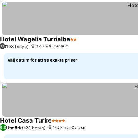
Hotel Wagelia Turrialba
2 Stjärnor
Se priser
(198 betyg)
7,1
0.4 km till Centrum
Välj datum för att se exakta priser
Hotel Casa Turire
4 Stjärnor
Se priser
Utmärkt
(23 betyg)
9,0
17.2 km till Centrum