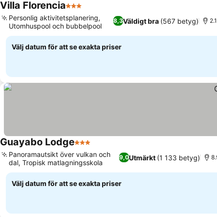
Villa Florencia
3 Stjärnor
Se priser
Personlig aktivitetsplanering,
Väldigt bra
(567 betyg)
8,3
2.
Utomhuspool och bubbelpool
Se priser
Välj datum för att se exakta priser
Guayabo Lodge
3 Stjärnor
Se priser
Panoramautsikt över vulkan och
Utmärkt
(1 133 betyg)
9,0
8.
dal, Tropisk matlagningsskola
Se priser
Välj datum för att se exakta priser