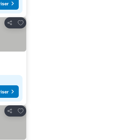
riser
Lägg till i Mina Favoriter
Dela
riser
Lägg till i Mina Favoriter
Dela