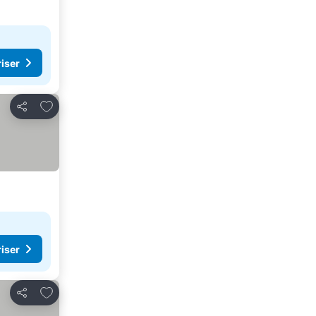
riser
Lägg till i Mina Favoriter
Dela
riser
Lägg till i Mina Favoriter
Dela