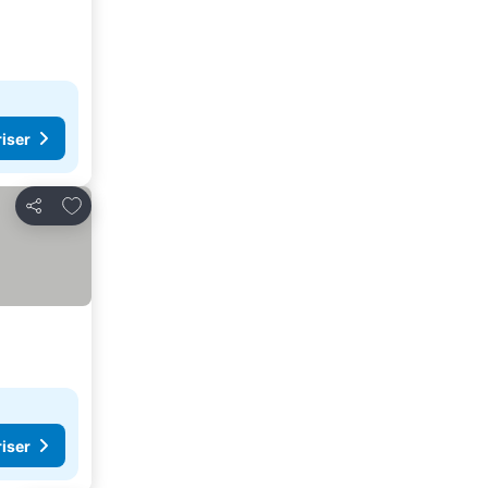
riser
Lägg till i Mina Favoriter
Dela
riser