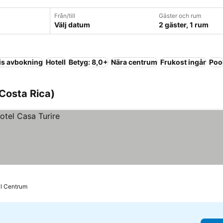
Från/till
Gäster och rum
Välj datum
2 gäster, 1 rum
is avbokning
Hotell
Betyg: 8,0+
Nära centrum
Frukost ingår
Poo
 Costa Rica)
ill Centrum