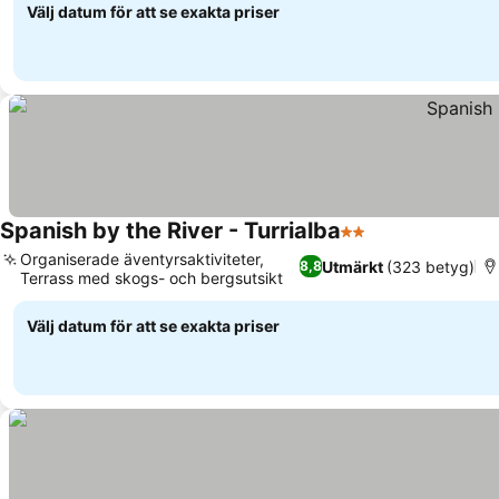
Välj datum för att se exakta priser
Spanish by the River - Turrialba
2 Stjärnor
Se priser
Organiserade äventyrsaktiviteter,
Utmärkt
(323 betyg)
8,8
Terrass med skogs- och bergsutsikt
Se priser
Välj datum för att se exakta priser