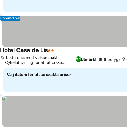
Populärt val
Hotel Casa de Lis
2 Stjärnor
Se priser
Takterrass med vulkanutsikt,
Utmärkt
(996 betyg)
9,1
Cykeluthyrning för att utforska
Se priser
området
Välj datum för att se exakta priser