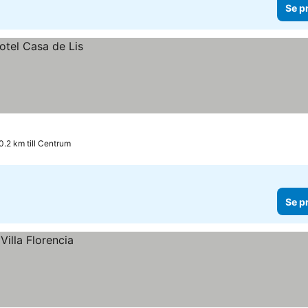
Se p
0.2 km till Centrum
Se p