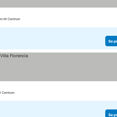
km till Centrum
Se p
ll Centrum
Se p