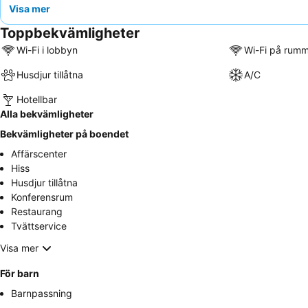
Visa mer
Toppbekvämligheter
Wi-Fi i lobbyn
Wi-Fi på rum
Husdjur tillåtna
A/C
Hotellbar
Alla bekvämligheter
Bekvämligheter på boendet
Affärscenter
Hiss
Husdjur tillåtna
Konferensrum
Restaurang
Tvättservice
Visa mer
För barn
Barnpassning