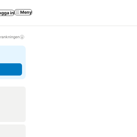
Meny
ogga in
s rankningen