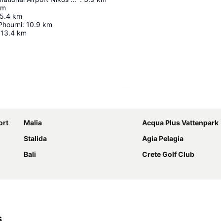
km
5.4
km
Phourni
:
10.9
km
13.4
km
Förstora kartan
ort
Malia
Acqua Plus Vattenpark
Stalida
Agia Pelagia
Bali
Crete Golf Club
s