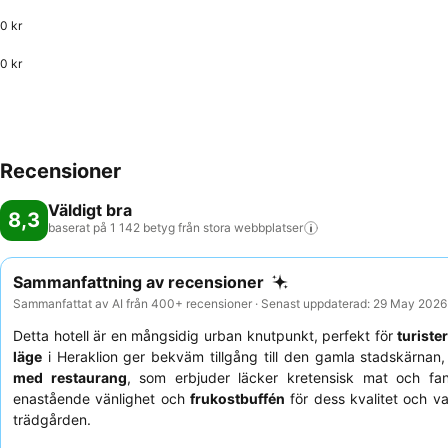
0 kr
0 kr
Recensioner
Väldigt bra
8,3
baserat på 1 142 betyg från stora
webbplatser
Sammanfattning av recensioner
Sammanfattat av AI från 400+ recensioner · Senast uppdaterad: 29 May 2026
Detta hotell är en mångsidig urban knutpunkt, perfekt för
turiste
läge
i Heraklion ger bekväm tillgång till den gamla stadskärnan,
med restaurang
, som erbjuder läcker kretensisk mat och fa
enastående vänlighet och
frukostbuffén
för dess kvalitet och v
trädgården.