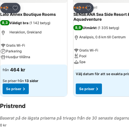
Lägg till i Mina Favoriter
Lägg till i Mina Favo
Hotell
Hotell
3 Stjärnor
5 Stjärnor
Dela
Dela
Lato Annex Boutique Rooms
SENSEANA Sea Side Resort 
Aquadventure
8,3
Väldigt bra
(
1 142 betyg
)
8,9
Utmärkt
(
1 335 betyg
)
Heraklion, Grekland
Analipsis, 0.6 km till Centrum
Gratis Wi-Fi
Gratis Wi-Fi
Parkering
Pool
Husdjur tillåtna
Spa
Se priser
464 kr
från
Se priser
Välj datum för att se exakta pri
Se priser från
13 sidor
Se priser
Se priser
Pristrend
Baserat på de lägsta priserna på trivago från de 30 senaste dagarn
0 kr