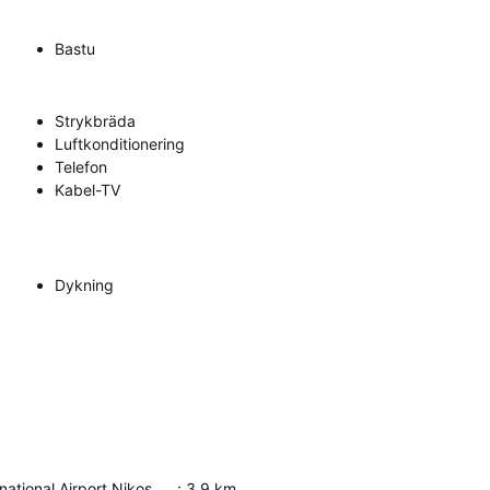
Bastu
Strykbräda
Luftkonditionering
Telefon
Kabel-TV
Dykning
Heraklion International Airport Nikos Kazantzakis
:
3.9
km