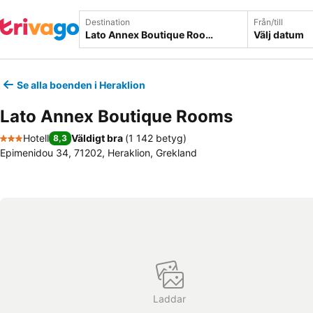
Destination
Från/till
Välj datum
Se alla boenden i Heraklion
Lato Annex Boutique Rooms
Hotell
Väldigt bra
(
1 142 betyg
)
8,3
3 Stjärnor
Epimenidou 34, 71202, Heraklion, Grekland
Laddar