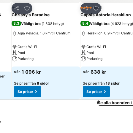
riter
Lägg till i Mina Favoriter
Lägg till i Mina Fa
Hotell
Hotell
4 Stjärnor
Dela
Dela
&
Chrissy's Paradise
Capsis Astoria Heraklion
8,3
8,4
Väldigt bra
(
1 308 betyg
)
Väldigt bra
(
4 923 betyg
)
Agia Pelagia, 1.6 km till Centrum
Heraklion, 0.9 km till Centr
Gratis Wi-Fi
Gratis Wi-Fi
Pool
Pool
Parkering
Parkering
Se priser
Se priser
1 096 kr
638 kr
från
från
ser
Se priser från
8 sidor
Se priser från
18 sidor
Se priser
Se priser
Se alla boenden i
a