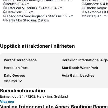
Koules
:
0.4
km
Knossos
:
5.4
Historical Museum Of Crete
:
0.4
km
Throne Room
:
Heraklion
:
1.3
km
Nekropole Of 
Theodoros Vardinogiannis Stadium
:
1.9
km
Cretaquarium
:
Pankritiko Stadium
:
2.9
km
Upptäck attraktioner i närheten
Port of Hersonissos
Heraklion International Airp
Heraklion Port
Star Beach Water Park
Kato Gouves
Agia Galini beaches
Visa mer
Boendeinformation
Epimenidou 34, 71202, Heraklion, Grekland
Visa mer
Vanliga frågor om Lato Annex Boutique Room