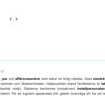
r
,
par
och
affärsresenärer
som söker en livlig vistelse. Dess
utmärkt
 hamnen och färjeterminalen. Höjdpunkten bland faciliteterna är
ta
ntastisk utsikt. Gästerna berömmer konsekvent
hotellpersonalen
ariation. För en lugnare upplevelse bör gäster överväga att be om 