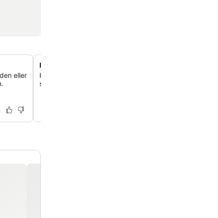
Familjevänliga rumskonfigurationer
den eller
Hotellet erbjuder familjerum med två internt anslutna so
n.
sängar, perfekt för dig som reser i grupp.