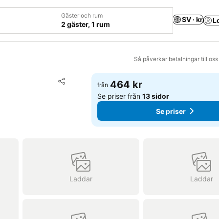
Gäster och rum
SV · kr
L
2 gäster, 1 rum
Så påverkar betalningar till os
Lägg till i Mina Favoriter
464 kr
från
Dela
Se priser från
13 sidor
Se priser
Laddar
Laddar