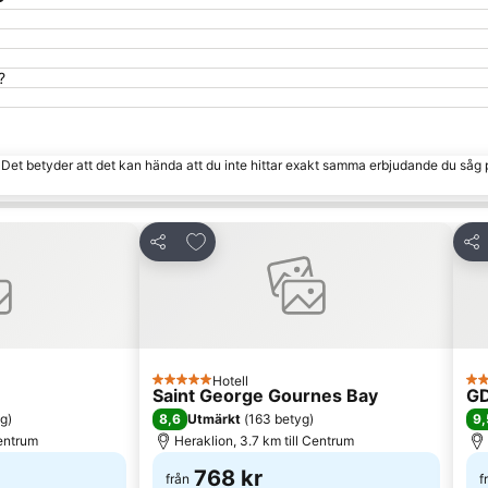
?
. Det betyder att det kan hända att du inte hittar exakt samma erbjudande du såg 
 Favoriter
Lägg till i Mina Favoriter
Dela
Del
Hotell
5 Stjärnor
5 S
Saint George Gournes Bay
GD
8,6
9,
yg
)
Utmärkt
(
163 betyg
)
Centrum
Heraklion, 3.7 km till Centrum
768 kr
från
f