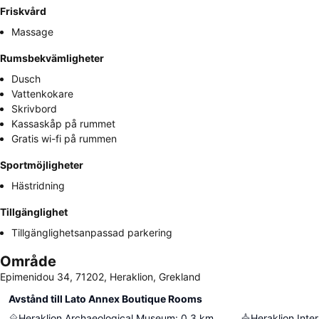
Friskvård
Massage
Rumsbekvämligheter
Dusch
Vattenkokare
Skrivbord
Kassaskåp på rummet
Gratis wi-fi på rummen
Sportmöjligheter
Hästridning
Tillgänglighet
Tillgänglighetsanpassad parkering
Område
Epimenidou 34, 71202, Heraklion, Grekland
Avstånd till Lato Annex Boutique Rooms
Heraklion Archaeological Museum
:
0.3
km