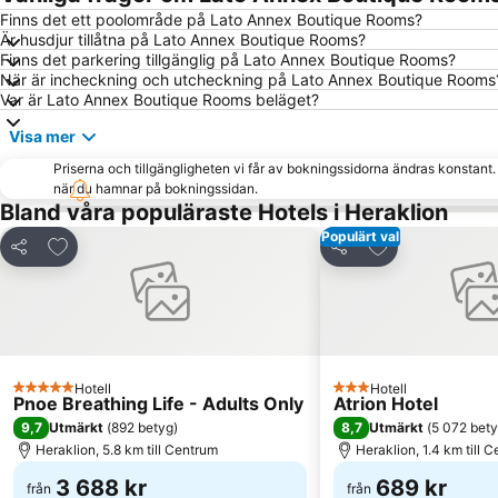
Finns det ett poolområde på Lato Annex Boutique Rooms?
Är husdjur tillåtna på Lato Annex Boutique Rooms?
Finns det parkering tillgänglig på Lato Annex Boutique Rooms?
När är incheckning och utcheckning på Lato Annex Boutique Rooms
Var är Lato Annex Boutique Rooms beläget?
Visa mer
Priserna och tillgängligheten vi får av bokningssidorna ändras konstant
när du hamnar på bokningssidan.
Bland våra populäraste Hotels i Heraklion
Populärt val
Lägg till i Mina Favoriter
Lägg till i Mina
Dela
Dela
Hotell
Hotell
5 Stjärnor
3 Stjärnor
Pnoe Breathing Life - Adults Only
Atrion Hotel
9,7
8,7
Utmärkt
(
892 betyg
)
Utmärkt
(
5 072 bet
Heraklion, 5.8 km till Centrum
Heraklion, 1.4 km till 
3 688 kr
689 kr
från
från