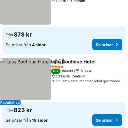
1.7 km till Centrum
878 kr
Från
Se priser från
4 sidor
Se priser
Lato Boutique Hotel
Dela
Lägg till i Mina Favoriter
4 Stjärnor
8,7
Utmärkt
6 666
1.3 km till Centrum
Brillant Restaurant med lokal gastronomi
Populärt val
823 kr
Från
Se priser från
18 sidor
Se priser