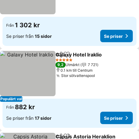
1 302 kr
Från
Se priser från
15 sidor
Se priser
Galaxy Hotel Iraklio
Dela
Lägg till i Mina Favoriter
5 Stjärnor
9,2
Utmärkt
7 721
0.1 km till Centrum
Stor sötvattenspool
Populärt val
882 kr
Från
Se priser från
17 sidor
Se priser
Capsis Astoria Heraklion