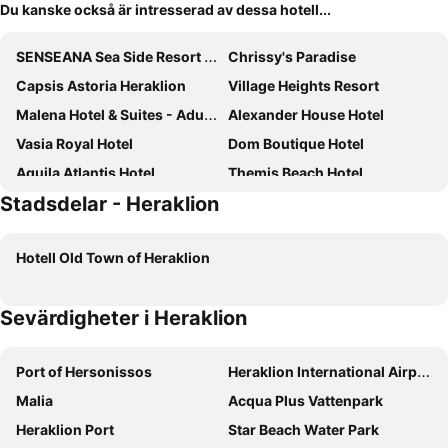
Du kanske också är intresserad av dessa hotell...
SENSEANA Sea Side Resort & Aquadventure
Chrissy's Paradise
Capsis Astoria Heraklion
Village Heights Resort
Malena Hotel & Suites - Adults Only by Omilos Hotels
Alexander House Hotel
Vasia Royal Hotel
Dom Boutique Hotel
Aquila Atlantis Hotel
Themis Beach Hotel
Stadsdelar - Heraklion
The Island Hotel
Gouves Bay by Omilos Hotels
Acro Wellness Suites - Adults Only
Olive Green Hotel
Hotell Old Town of Heraklion
Hotel Tsagarakis Beach
Marilena Hotel
Atrion Hotel
Hotel Anthoula Village
Sevärdigheter i Heraklion
St. Constantin Hotel
Zeus Hotels Neptuno Beach
Agapi Beach Resort
Knossos Beach Bungalows Suites Resort & Spa
Port of Hersonissos
Heraklion International Airport
Panorama Village Hotel
Galaxy Hotel Iraklio
Malia
Acqua Plus Vattenpark
Lato Boutique Hotel
Aetovigla Guesthouse
Heraklion Port
Star Beach Water Park
Nikolas Villas
Diogenis Blue Palace