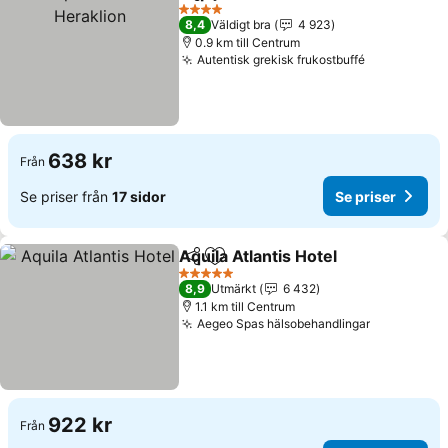
Dela
Lägg till i Mina Favoriter
4 Stjärnor
8,4
Väldigt bra
4 923
0.9 km till Centrum
Autentisk grekisk frukostbuffé
638 kr
Från
Se priser från
17 sidor
Se priser
Aquila Atlantis Hotel
Dela
Lägg till i Mina Favoriter
5 Stjärnor
8,9
Utmärkt
6 432
1.1 km till Centrum
Aegeo Spas hälsobehandlingar
922 kr
Från