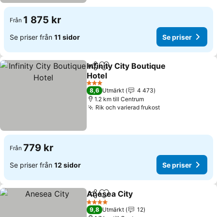
1 875 kr
Från
Se priser från
11 sidor
Se priser
Infinity City Boutique
Dela
Lägg till i Mina Favoriter
Hotel
3 Stjärnor
8,6
Utmärkt
4 473
1.2 km till Centrum
Rik och varierad frukost
779 kr
Från
Se priser från
12 sidor
Se priser
Anesea City
Dela
Lägg till i Mina Favoriter
4 Stjärnor
9,8
Utmärkt
12