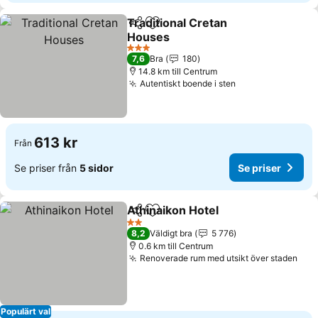
Traditional Cretan
Dela
Lägg till i Mina Favoriter
Houses
3 Stjärnor
7,6
Bra
180
14.8 km till Centrum
Autentiskt boende i sten
613 kr
Från
Se priser från
5 sidor
Se priser
Athinaikon Hotel
Dela
Lägg till i Mina Favoriter
2 Stjärnor
8,2
Väldigt bra
5 776
0.6 km till Centrum
Renoverade rum med utsikt över staden
Populärt val