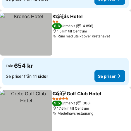
Kronos Hotel
Dela
Lägg till i Mina Favoriter
2 Stjärnor
8,6
Utmärkt
4 856
1.5 km till Centrum
Rum med utsikt över Kretahavet
654 kr
Från
Se priser från
11 sidor
Se priser
Crete Golf Club Hotel
Dela
Lägg till i Mina Favoriter
5 Stjärnor
9,5
Utmärkt
306
17.6 km till Centrum
Medelhavsrestaurang