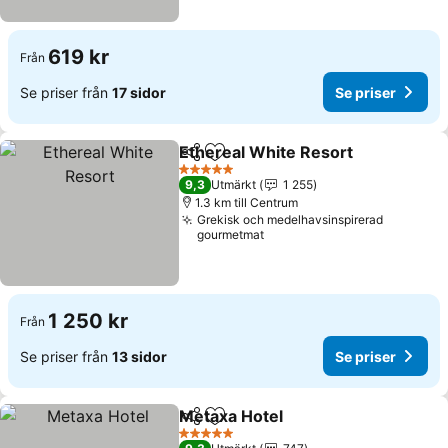
619 kr
Från
Se priser från
17 sidor
Se priser
Ethereal White Resort
Dela
Lägg till i Mina Favoriter
5 Stjärnor
9,3
Utmärkt
1 255
1.3 km till Centrum
Grekisk och medelhavsinspirerad
gourmetmat
1 250 kr
Från
Se priser från
13 sidor
Se priser
Metaxa Hotel
Dela
Lägg till i Mina Favoriter
5 Stjärnor