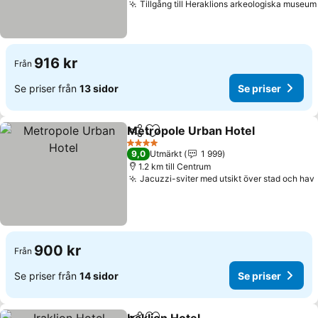
Tillgång till Heraklions arkeologiska museum
916 kr
Från
Se priser från
13 sidor
Se priser
Metropole Urban Hotel
Dela
Lägg till i Mina Favoriter
4 Stjärnor
9,0
Utmärkt
1 999
1.2 km till Centrum
Jacuzzi-sviter med utsikt över stad och hav
900 kr
Från
Se priser från
14 sidor
Se priser