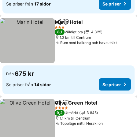
Se priser från
17 sidor
Se priser
Marin Hotel
Dela
Lägg till i Mina Favoriter
3 Stjärnor
8,1
Väldigt bra
4 325
1.2 km till Centrum
Rum med balkong och havsutsikt
675 kr
Från
Se priser från
14 sidor
Se priser
Olive Green Hotel
Dela
Lägg till i Mina Favoriter
4 Stjärnor
9,2
Utmärkt
3 845
1.1 km till Centrum
Toppläge mitt i Heraklion