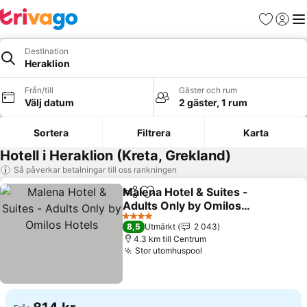
Favoriter
Logga 
Me
Destination
Heraklion
Från/till
Gäster och rum
Välj datum
2 gäster, 1 rum
Sortera
Filtrera
Karta
Hotell i Heraklion (Kreta, Grekland)
Så påverkar betalningar till oss rankningen
Malena Hotel & Suites -
Dela
Lägg till i Mina Favoriter
Adults Only by Omilos
Hotels
4 Stjärnor
8,5
Utmärkt
2 043
4.3 km till Centrum
Stor utomhuspool