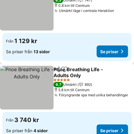
9,3
Utmärkt
747
0.8 km till Centrum
Utmärkt läge i centrala Heraklion
1 129 kr
Från
Se priser från
13 sidor
Se priser
Pnoe Breathing Life -
Dela
Lägg till i Mina Favoriter
Adults Only
5 Stjärnor
9,7
Utmärkt
892
5.8 km till Centrum
Föryngrande spa med unika behandlingar
3 740 kr
Från
Se priser från
4 sidor
Se priser