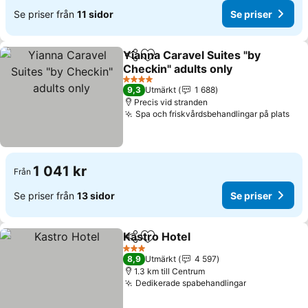
Se priser från
11 sidor
Se priser
Yianna Caravel Suites "by
Dela
Lägg till i Mina Favoriter
Checkin" adults only
4 Stjärnor
9,3
Utmärkt
1 688
Precis vid stranden
Spa och friskvårdsbehandlingar på plats
1 041 kr
Från
Se priser från
13 sidor
Se priser
Kastro Hotel
Dela
Lägg till i Mina Favoriter
3 Stjärnor
8,9
Utmärkt
4 597
1.3 km till Centrum
Dedikerade spabehandlingar