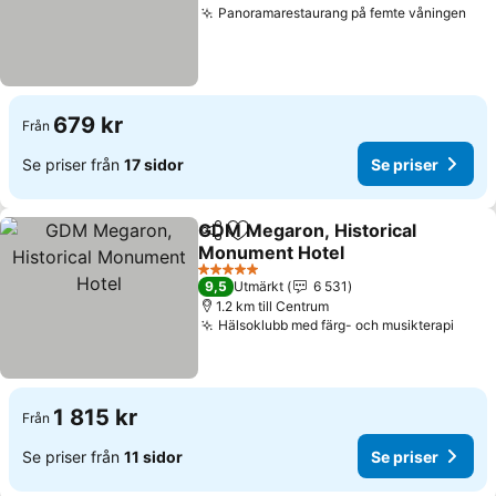
Panoramarestaurang på femte våningen
679 kr
Från
Se priser från
17 sidor
Se priser
GDM Megaron, Historical
Dela
Lägg till i Mina Favoriter
Monument Hotel
5 Stjärnor
9,5
Utmärkt
6 531
1.2 km till Centrum
Hälsoklubb med färg- och musikterapi
1 815 kr
Från
Se priser från
11 sidor
Se priser