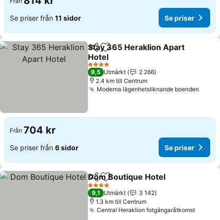
814 kr
Från
Se priser från
11 sidor
Se priser
Stay 365 Heraklion Apart
Dela
Lägg till i Mina Favoriter
Hotel
4 Stjärnor
9,5
Utmärkt
2 266
2.4 km till Centrum
Moderna lägenhetsliknande boenden
704 kr
Från
Se priser från
6 sidor
Se priser
Dom Boutique Hotel
Dela
Lägg till i Mina Favoriter
4 Stjärnor
9,1
Utmärkt
3 142
1.3 km till Centrum
Central Heraklion fotgängaråtkomst