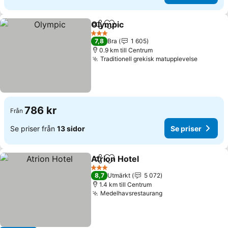
Olympic
Dela
Lägg till i Mina Favoriter
3 Stjärnor
7,8
Bra
1 605
0.9 km till Centrum
Traditionell grekisk matupplevelse
786 kr
Från
Se priser från
13 sidor
Se priser
Atrion Hotel
Dela
Lägg till i Mina Favoriter
3 Stjärnor
8,7
Utmärkt
5 072
1.4 km till Centrum
Medelhavsrestaurang