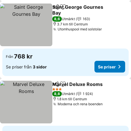
Saint George Gournes
Dela
Lägg till i Mina Favoriter
Bay
8,6
Utmärkt
163
3.7 km till Centrum
Utomhuspool med solstolar
768 kr
Från
Se priser från
3 sidor
Se priser
Marvel Deluxe Rooms
Dela
Lägg till i Mina Favoriter
3 Stjärnor
8,8
Utmärkt
1 924
1.8 km till Centrum
Moderna och rena boenden