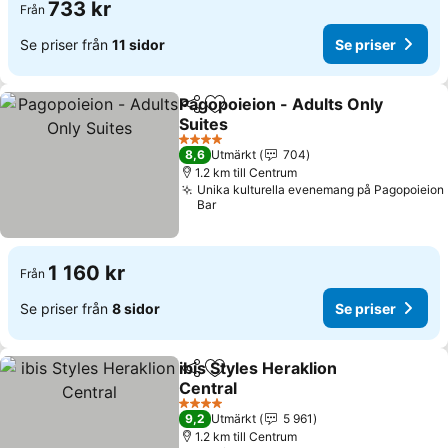
733 kr
Från
Se priser från
11 sidor
Se priser
Pagopoieion - Adults Only
Dela
Lägg till i Mina Favoriter
Suites
4 Stjärnor
8,6
Utmärkt
704
1.2 km till Centrum
Unika kulturella evenemang på Pagopoieion
Bar
1 160 kr
Från
Se priser från
8 sidor
Se priser
ibis Styles Heraklion
Dela
Lägg till i Mina Favoriter
Central
4 Stjärnor
9,2
Utmärkt
5 961
1.2 km till Centrum