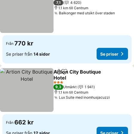
2 Stjärnor
7,1
4 620
1.1 km till Centrum
Balkonger med utsikt över staden
770 kr
Från
Se priser från
14 sidor
Se priser
Artion City Boutique
Dela
Lägg till i Mina Favoriter
Hotel
3 Stjärnor
9,3
Utmärkt
1 941
1.1 km till Centrum
Lux Suite med inomhusjacuzzi
662 kr
Från
Se priser från
12 sidor
Se priser