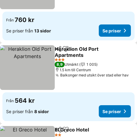
760 kr
Från
Se priser från
13 sidor
Se priser
Heraklion Old Port
Dela
Lägg till i Mina Favoriter
Apartments
3 Stjärnor
8,9
Utmärkt
1 005
1.5 km till Centrum
Balkonger med utsikt över stad eller hav
564 kr
Från
Se priser från
8 sidor
Se priser
El Greco Hotel
Dela
Lägg till i Mina Favoriter