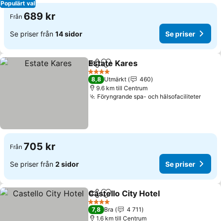
Populärt val
689 kr
Från
Se priser från
14 sidor
Se priser
Estate Kares
Dela
Lägg till i Mina Favoriter
4 Stjärnor
8,8
Utmärkt
460
9.6 km till Centrum
Föryngrande spa- och hälsofaciliteter
705 kr
Från
Se priser från
2 sidor
Se priser
Castello City Hotel
Dela
Lägg till i Mina Favoriter
4 Stjärnor
7,8
Bra
4 711
1.6 km till Centrum