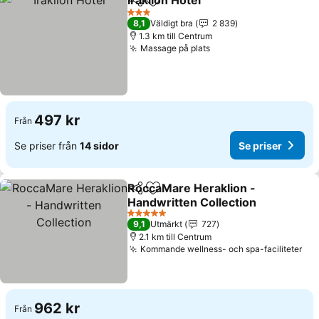
Iraklion Hotel
Dela
Lägg till i Mina Favoriter
3 Stjärnor
8,1
Väldigt bra
2 839
1.3 km till Centrum
Massage på plats
497 kr
Från
Se priser från
14 sidor
Se priser
RoccaMare Heraklion -
Dela
Lägg till i Mina Favoriter
Handwritten Collection
5 Stjärnor
9,1
Utmärkt
727
2.1 km till Centrum
Kommande wellness- och spa-faciliteter
962 kr
Från