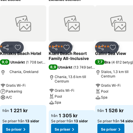
Hotell
Hotell
Hotell
1 Stjärnor
5 Stjärnor
5 Stjärnor
Dela
Lägg till i Mina Favoriter
Dela
Lägg till i Mina Favoriter
Dela
Lägg till
Klinakis Beach Hotel
Kiani Beach Resort
Galini Sea View
Family All-Inclusive
9,0
7,7
Utmärkt
(
1 708 betyg
)
Bra
(
4 612 betyg
8,9
Utmärkt
(
13 749 betyg
)
Chania, Grekland
Stalos, 1.3 km till
Centrum
Chania, 13.6 km till
Centrum
Gratis Wi-Fi
Gratis Wi-Fi
Gratis Wi-Fi
Parkering
Pool
Pool
A/C
Spa
Spa
Se priser
Se priser
1 221 kr
1 526 kr
från
från
Se priser
1 305 kr
från
Se priser från
13 sidor
Se priser från
13 sidor
Se priser från
14 sido
Se priser
Se priser
Se priser