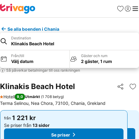
Favoriter
Logga 
Me
Se alla boenden i Chania
Destination
Klinakis Beach Hotel
Från/till
Gäster och rum
Välj datum
2 gäster, 1 rum
Så påverkar betalningar till oss rankningen
Klinakis Beach Hotel
Dela
Läg
Hotell
9,0
Utmärkt
(
1 708 betyg
)
1 Stjärnor
Terma Selinou, Nea Chora, 73100, Chania, Grekland
1 221 kr
1 221 kr
från
från
Se priser från
13 sidor
Se priser från
13 sidor
Se priser
Se priser