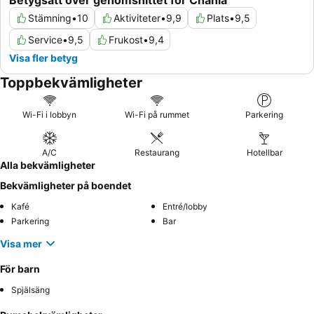
Betygsatt över genomsnittet för Chania
Stämning
•
10
Aktiviteter
•
9,9
Plats
•
9,5
Service
•
9,5
Frukost
•
9,4
Visa fler betyg
Toppbekvämligheter
Wi-Fi i lobbyn
Wi-Fi på rummet
Parkering
A/C
Restaurang
Hotellbar
Alla bekvämligheter
Bekvämligheter på boendet
Kafé
Entré/lobby
Parkering
Bar
Visa mer
För barn
Spjälsäng