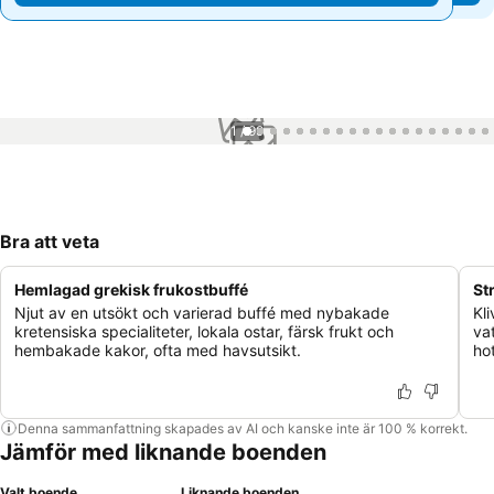
1 / 99
Bra att veta
Hemlagad grekisk frukostbuffé
St
Njut av en utsökt och varierad buffé med nybakade
Kl
kretensiska specialiteter, lokala ostar, färsk frukt och
va
hembakade kakor, ofta med havsutsikt.
hot
Denna sammanfattning skapades av AI och kanske inte är 100 % korrekt.
Jämför med liknande boenden
Valt boende
Liknande boenden