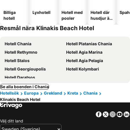
Billiga
Lyxhotell
Hotell med
Hotell där
Spah
hotell
pooler
husdjur är
tillåtna
Resmål nära Klinakis Beach Hotel
Hotell Chania
Hotell Platanias Chania
Hotell Rethymno
Hotell Agia Marina
Hotell Stalos
Hotell Agia Pelagia
Hotell Georgioupolis
Hotell Kolymbari
Hotell Daratsos
Se alla boenden i Chania
Hotellsök
Europa
Grekland
Kreta
Chania
Klinakis Beach Hotel
Facebook
Twitter
Insta
Yo
Välj ditt land