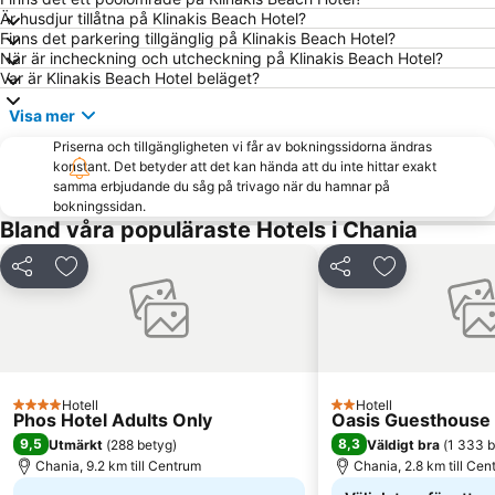
Är husdjur tillåtna på Klinakis Beach Hotel?
Koum Kapi
Beach of Stalos
Finns det parkering tillgänglig på Klinakis Beach Hotel?
Lissos
Lake Kournas
När är incheckning och utcheckning på Klinakis Beach Hotel?
Var är Klinakis Beach Hotel beläget?
Beach of Maleme
Balos
Visa mer
Harbour Chania
Korakies
Priserna och tillgängligheten vi får av bokningssidorna ändras
Halepa
Kalamaki
konstant. Det betyder att det kan hända att du inte hittar exakt
Ancient Aptera
Kalives
samma erbjudande du såg på trivago när du hamnar på
bokningssidan.
Kissamos Port
Cretan Wine Festival
Bland våra populäraste Hotels i Chania
KTEL Chanion
1866 Plateia
Dela
Lägg till i Mina Favoriter
Dela
Lägg till i Mi
Maritime Museum of Creta
1821 Plateau - Splantzia
Agia Lake
Beach of Marathi
Falassarna
Argyroupoli Springs
Castle of Fragokastello
Beach of Fragokastello
Hotell
Hotell
Avli
KTEL Chanion - Rethimnou
4 Stjärnor
2 Stjärnor
Phos Hotel Adults Only
Oasis Guesthouse
National Stadium of Chania
Agios Onoufrios
9,5
8,3
Utmärkt
(
288 betyg
)
Väldigt bra
(
1 333 
Chania, 9.2 km till Centrum
Chania, 2.8 km till Cen
Kiani Akti
Maistrali