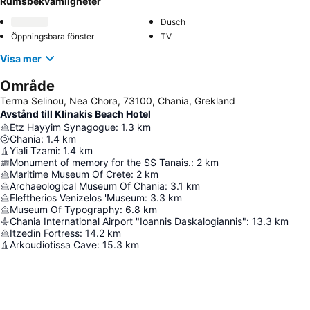
Rumsbekvämligheter
Dusch
Öppningsbara fönster
TV
Visa mer
Område
Terma Selinou, Nea Chora, 73100, Chania, Grekland
Avstånd till Klinakis Beach Hotel
Etz Hayyim Synagogue
:
1.3
km
Chania
:
1.4
km
Yiali Tzami
:
1.4
km
Monument of memory for the SS Tanais.
:
2
km
Maritime Museum Of Crete
:
2
km
Archaeological Museum Of Chania
:
3.1
km
Eleftherios Venizelos 'Museum
:
3.3
km
Museum Of Typography
:
6.8
km
Chania International Airport "Ioannis Daskalogiannis"
:
13.3
km
Itzedin Fortress
:
14.2
km
Arkoudiotissa Cave
:
15.3
km