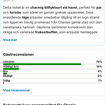
Detta hotell är en
charmig tillflyktsort vid havet
, perfekt för
par
och
turister
som söker en genuin grekisk upplevelse. Dess
enastående
läge
erbjuder omedelbar tillgång till en lugn strand
och ligger en trevlig promenad från Chanias gamla stad och den
venetianska hamnen. Gästerna berömmer konsekvent den
rikliga och varierade
frukostbuffén
, som erbjuder hemlagade
kretensiska specialiteter som avnjuts på en terrass med utsikt
Visa mer
över havet.
Receptionsteamet
får ofta beröm för sin
hjälpsamhet och genuina omsorg, vilket får gästerna att känna
sig som en del av familjen. För den bästa upplevelsen, överväg
Gästrecensioner
att be om ett rum med
balkong och havsutsikt
för att fullt ut
uppskatta de fridfulla omgivningarna.
Utmärkt
79
%
Väldigt bra
16
%
Bra
4
%
Skäligt
0
%
Dålig
1
%
Visa recensioner