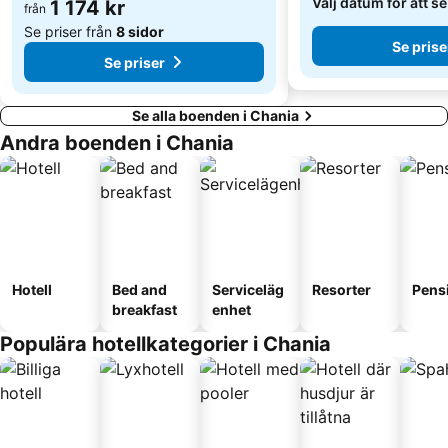
Välj datum för att s
1 174 kr
Vamos Traditional Village
från
Gramvousa Balos Cruises
Se priser från
8 sidor
Se prise
Se priser
Se alla boenden i Chania
Andra boenden i Chania
Hotell
Bed and
Serviceläg
Resorter
Pens
breakfast
enhet
Populära hotellkategorier i Chania