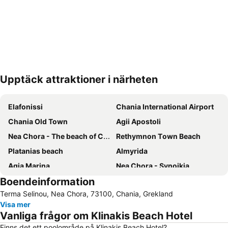
Upptäck attraktioner i närheten
Förstora kartan
Elafonissi
Chania International Airport
Chania Old Town
Agii Apostoli
Nea Chora - The beach of Chania
Rethymnon Τown Beach
Platanias beach
Almyrida
Agia Marina
Nea Chora - Synoikia
Boendeinformation
Georgioupolis
Old Town of Rethymno
Terma Selinou, Nea Chora, 73100, Chania, Grekland
Stavros
Elafonisi Lagoon
Visa mer
Kolymbari
Gerani
Vanliga frågor om Klinakis Beach Hotel
Chryssi Akti
Falasarna
Finns det ett poolområde på Klinakis Beach Hotel?