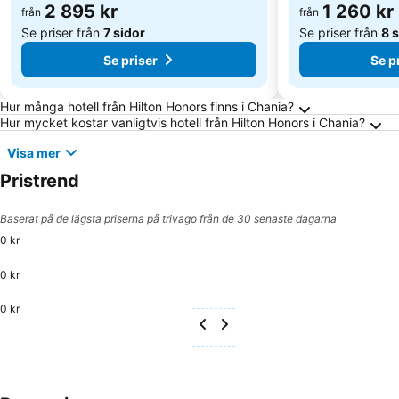
2 895 kr
1 260 kr
från
från
frukosten som serveras här, ger energi för dagen. För speciella
Se priser från
7 sidor
Se priser från
8 
smaker eller preferenser erbjuds: dieträtter, glutenfria måltider och
vegetariska rätter Därutöver erbjuder hotellet även särskilda
Se priser
Se p
matönskemål. En särskild attraktion är matlagningsshowen där
gästerna kan följa kockarnas spännande arbete. Kreditkort:
Vanliga frågor om Chania
Hur många hotell från Hilton Honors finns i Chania?
MasterCard blir på boendet accepteras som betalningsätt.
Hur mycket kostar vanligtvis hotell från Hilton Honors i Chania?
Visa mer
Pristrend
Baserat på de lägsta priserna på trivago från de 30 senaste dagarna
0 kr
0 kr
0 kr