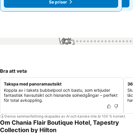
Se priser
Se priser
1 / 71
Bra att veta
Takspa med panoramautsikt
36
Koppla av i takets bubbelpool och bastu, som erbjuder
Sk
fantastisk havsutsikt och hisnande solnedgångar – perfekt
lä
för total avkoppling.
ha
Denna sammanfattning skapades av AI och kanske inte är 100 % korrekt.
Om Chania Flair Boutique Hotel, Tapestry
Collection by Hilton