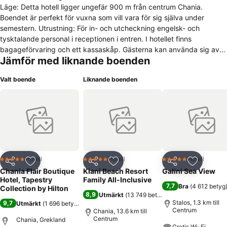
Läge: Detta hotell ligger ungefär 900 m från centrum Chania.
Boendet är perfekt för vuxna som vill vara för sig själva under
semestern. Utrustning: För in- och utcheckning engelsk- och
tysktalande personal i receptionen i entren. I hotellet finns
bagageförvaring och ett kassaskåp. Gästerna kan använda sig av
Jämför med liknande boenden
wifi-uppkopplingen som finns tillgänglig i de allmänna utrymmena.
Vid resedisken erbjuds assistans för bokningar av utflykter. Boendet
Valt boende
Liknande boenden
tillhandahåller en rad handikappanpassade bekvämligheter. Husets
faciliteter är handikappsanpassade och har en hiss. Filmintresserade
hittar säkerligen någonting av intresse i biografernas program. På
hotellet finns även ett TV-rum och ett bibliotek. Gästerna kan
parkera i garaget (gratis) eller på parkeringsplatsen (gratis). På
hotellet erbjuds även en 24 timmars säkerhetstjänst, en biluthyrning,
medicinsk assistans, transferservice, rumservice, tvättservice, en
tvättautomat och flygbuss. För de som vill se omgivningen från
Hotell
Hotell
Hotell
5 Stjärnor
5 Stjärnor
5 Stjärnor
Dela
Lägg till i Mina Favoriter
Dela
Lägg till i Mina Favoriter
Dela
Lägg till
cykelsadeln, erbjuds cykeluthyrning. Cykelplatser kan förbokas. Vid
Chania Flair Boutique
Kiani Beach Resort
Galini Sea View
affärsfrågor hjälper businesscentret gärna till. På businesscentret
Hotel, Tapestry
Family All-Inclusive
7,7
Bra
(
4 612 betyg
finns en faxapparat. Boende: I rummen finns luftkonditionering och
Collection by Hilton
8,9
Utmärkt
(
13 749 betyg
)
centralvärme. I de flesta boendena kan gästerna avnjuta
Stalos, 1.3 km till
9,7
Utmärkt
(
1 696 betyg
)
havsutsikten från sin balkong eller terrass. Rummen som erbjuds har
Centrum
Chania, 13.6 km till
Centrum
antingen en dubbelsäng, en queensize-säng eller en kingsize-säng.
Chania, Grekland
Gratis Wi-Fi