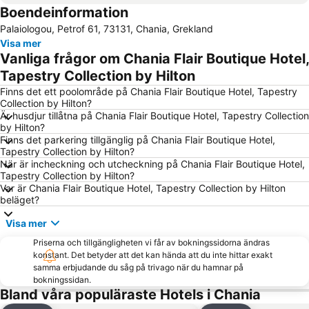
Boendeinformation
Old Town of Rethymno
Stavros
Palaiologou, Petrof 61, 73131, Chania, Grekland
Kolymbari
Gerani
Visa mer
Chryssi Akti
Falasarna
Vanliga frågor om Chania Flair Boutique Hotel,
Koum Kapi
Beach of Stalos
Tapestry Collection by Hilton
Lissos
Lake Kournas
Finns det ett poolområde på Chania Flair Boutique Hotel, Tapestry
Collection by Hilton?
Beach of Maleme
Balos
Är husdjur tillåtna på Chania Flair Boutique Hotel, Tapestry Collection
by Hilton?
Platanias
Harbour Chania
Finns det parkering tillgänglig på Chania Flair Boutique Hotel,
Korakies
Halepa
Tapestry Collection by Hilton?
När är incheckning och utcheckning på Chania Flair Boutique Hotel,
Kalamaki
Ancient Aptera
Tapestry Collection by Hilton?
Var är Chania Flair Boutique Hotel, Tapestry Collection by Hilton
Kalives
Kissamos Port
beläget?
Cretan Wine Festival
KTEL Chanion
Visa mer
Maritime Museum of Creta
1866 Plateia
Priserna och tillgängligheten vi får av bokningssidorna ändras
1821 Plateau - Splantzia
Agia Lake
konstant. Det betyder att det kan hända att du inte hittar exakt
samma erbjudande du såg på trivago när du hamnar på
Beach of Marathi
Falassarna
bokningssidan.
Argyroupoli Springs
Castle of Fragokastello
Bland våra populäraste Hotels i Chania