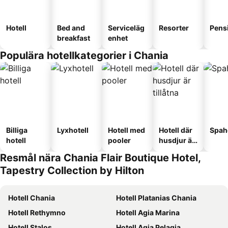
Hotell
Bed and
Serviceläg
Resorter
Pens
breakfast
enhet
Populära hotellkategorier i Chania
Billiga
Lyxhotell
Hotell med
Hotell där
Spah
hotell
pooler
husdjur är
tillåtna
Resmål nära Chania Flair Boutique Hotel,
Tapestry Collection by Hilton
Hotell Chania
Hotell Platanias Chania
Hotell Rethymno
Hotell Agia Marina
Hotell Stalos
Hotell Agia Pelagia