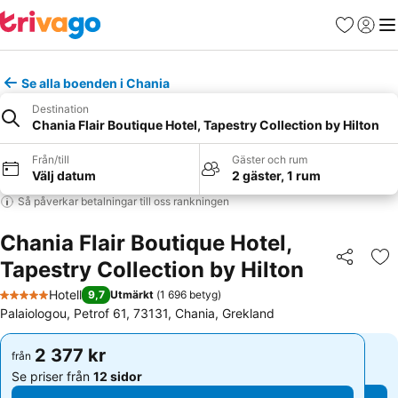
Favoriter
Logga 
Me
Se alla boenden i Chania
Destination
Chania Flair Boutique Hotel, Tapestry Collection by Hilton
Från/till
Gäster och rum
Välj datum
2 gäster, 1 rum
Så påverkar betalningar till oss rankningen
Chania Flair Boutique Hotel,
Tapestry Collection by Hilton
Dela
Läg
Hotell
9,7
Utmärkt
(
1 696 betyg
)
5 Stjärnor
Palaiologou, Petrof 61, 73131, Chania, Grekland
2 377 kr
2 377 kr
från
från
Se priser från
12 sidor
Se priser från
12 sidor