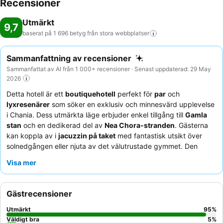
Recensioner
Utmärkt
9,7
baserat på 1 696 betyg från stora
webbplatser
Sammanfattning av recensioner
Sammanfattat av AI från 1 000+ recensioner · Senast uppdaterad: 29 May
2026
Detta hotell är ett
boutiquehotell
perfekt för
par
och
lyxresenärer
som söker en exklusiv och minnesvärd upplevelse
i Chania. Dess utmärkta läge erbjuder enkel tillgång till
Gamla
stan
och en dedikerad del av
Nea Chora-stranden
. Gästerna
kan koppla av i
jacuzzin på taket
med fantastisk utsikt över
solnedgången eller njuta av det välutrustade gymmet. Den
exceptionella personalen och de varierande kulinariska
Visa mer
erbjudandena, särskilt den mycket uppskattade
frukosten
och
360° fine dining-restaurangen
, överträffar konsekvent
förväntningarna. För den bästa upplevelsen, överväg ett rum
Gästrecensioner
med havsutsikt för att fullt ut uppskatta de vackra
omgivningarna.
Utmärkt
95
%
Väldigt bra
5
%