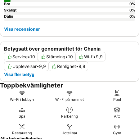
Bra
0
%
Skäligt
0
%
Dålig
0
%
Visa recensioner
Betygsatt över genomsnittet för Chania
Service
•
10
Stämning
•
10
Wi-fi
•
9,9
Upplevelser
•
9,9
Renlighet
•
9,8
Visa fler betyg
Toppbekvämligheter
Wi-Fi i lobbyn
Wi-Fi på rummet
Pool
Spa
Parkering
A/C
Restaurang
Hotellbar
Gym
Alla bekvämligheter