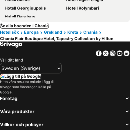
Hotell Georgioupolis
Hotell Kolymbari
Hotell Daratsos
Se alla boenden i Chania
Hotellsök
Europa
Grekland
Kreta
Chania
Chania Flair Boutique Hotel, Tapestry Collection by Hilton
Facebook
Twitter
Insta
Yo
Välj ditt land
Lägg till på Google
Hitta våra resultat enkelt: Lägg till
trivago som föredragen källa på
Google.
Företag
Våra produkter
Villkor och policyer