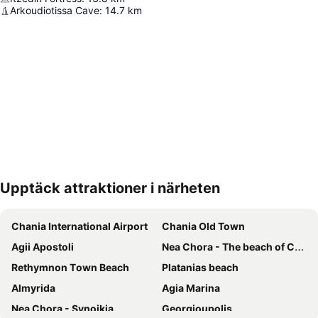
Arkoudiotissa Cave
:
14.7
km
Upptäck attraktioner i närheten
Förstora kartan
Chania International Airport
Chania Old Town
Agii Apostoli
Nea Chora - The beach of Chania
Rethymnon Τown Beach
Platanias beach
Almyrida
Agia Marina
Nea Chora - Synoikia
Georgioupolis