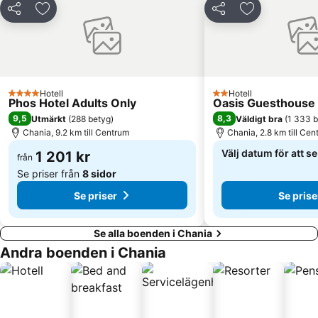
Beach of Fragokastello
Avli
Dela
Lägg till i Mina Favoriter
Dela
Lägg till i Mi
KTEL Chanion - Rethimnou
National Stadium of Chania
Agios Onoufrios
Kiani Akti
Maistrali
Vamos Traditional Village
Gramvousa Balos Cruises
Sirikari Village
Hotell
Hotell
4 Stjärnor
2 Stjärnor
Phos Hotel Adults Only
Oasis Guesthouse
9,5
8,3
Utmärkt
(
288 betyg
)
Väldigt bra
(
1 333 
Chania, 9.2 km till Centrum
Chania, 2.8 km till Cen
Välj datum för att s
1 201 kr
från
Se priser från
8 sidor
Se priser
Se prise
Se alla boenden i Chania
Andra boenden i Chania