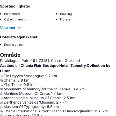
Sportmöjligheter
Biljardbord
Bowling
Cykeluthyrning
Fitness
Visa mer
Hotellets egenskaper
Endast vuxna
Område
Palaiologou, Petrof 61, 73131, Chania, Grekland
Avstånd till Chania Flair Boutique Hotel, Tapestry Collection by
Hilton
Etz Hayyim Synagogue
:
0.7
km
Chania
:
0.8
km
Yiali Tzami
:
0.8
km
Monument of memory for the SS Tanais.
:
1.4
km
Maritime Museum Of Crete
:
1.4
km
Archaeological Museum Of Chania
:
2.5
km
Eleftherios Venizelos 'Museum
:
2.7
km
Museum Of Typography
:
6.5
km
Chania International Airport "Ioannis Daskalogiannis"
:
12.8
km
Itzedin Fortress
:
13.8
km