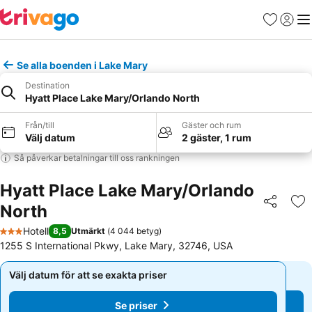
Favoriter
Logga 
Me
Se alla boenden i Lake Mary
Destination
Hyatt Place Lake Mary/Orlando North
Från/till
Gäster och rum
Välj datum
2 gäster, 1 rum
Så påverkar betalningar till oss rankningen
Hyatt Place Lake Mary/Orlando
North
Dela
Läg
Hotell
8,5
Utmärkt
(
4 044 betyg
)
3 Stjärnor
1255 S International Pkwy, Lake Mary, 32746, USA
Välj datum för att se exakta priser
Välj datum för att se exakta priser
Se priser
Se priser