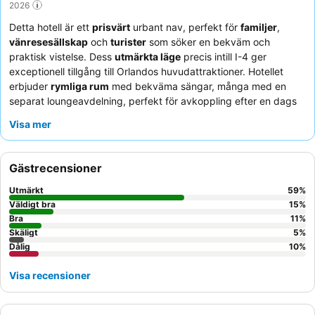
2026
Detta hotell är ett
prisvärt
urbant nav, perfekt för
familjer
,
vänresesällskap
och
turister
som söker en bekväm och
praktisk vistelse. Dess
utmärkta läge
precis intill I-4 ger
exceptionell tillgång till Orlandos huvudattraktioner. Hotellet
erbjuder
rymliga rum
med bekväma sängar, många med en
separat loungeavdelning, perfekt för avkoppling efter en dags
utforskning. Gästerna berömmer konsekvent den
exceptionella
Visa mer
personalen och servicen
samt det
stora utbudet av
frukostalternativ
, inklusive varma rätter och färsk frukt. För en
lugnare upplevelse, överväg att be om ett nyligen renoverat
Gästrecensioner
rum.
Utmärkt
59
%
Väldigt bra
15
%
Bra
11
%
Skäligt
5
%
Dålig
10
%
Visa recensioner