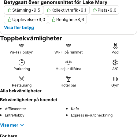
Betygsatt över genomsnittet för Lake Mary
Stämning
•
9,5
Kollektivtrafik
•
9,1
Plats
•
9,0
Upplevelser
•
9,0
Renlighet
•
8,6
Visa fler betyg
Toppbekvämligheter
Wi-Fi i lobbyn
Wi-Fi på rummet
Pool
Parkering
Husdjur tillåtna
A/C
Restaurang
Hotellbar
Gym
Alla bekvämligheter
Bekvämligheter på boendet
Affärscenter
Kafé
Entré/lobby
Express in-/utcheckning
Visa mer
För barn