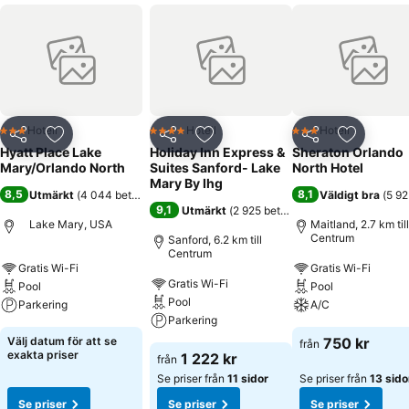
Hotell
Hotell
Hotell
3 Stjärnor
4 Stjärnor
3 Stjärnor
Dela
Lägg till i Mina Favoriter
Dela
Lägg till i Mina Favoriter
Dela
Lägg till
Hyatt Place Lake
Holiday Inn Express &
Sheraton Orlando
Mary/Orlando North
Suites Sanford- Lake
North Hotel
Mary By Ihg
8,5
8,1
Utmärkt
(
4 044 betyg
)
Väldigt bra
(
5 92
9,1
Utmärkt
(
2 925 betyg
)
Lake Mary, USA
Maitland, 2.7 km till
Centrum
Sanford, 6.2 km till
Centrum
Gratis Wi-Fi
Gratis Wi-Fi
Gratis Wi-Fi
Pool
Pool
Pool
Parkering
A/C
Parkering
Välj datum för att se
750 kr
från
exakta priser
1 222 kr
från
Se priser från
11 sidor
Se priser från
13 sido
Se priser
Se priser
Se priser