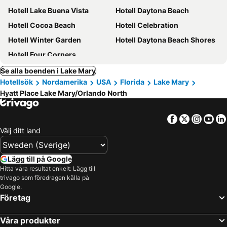
Hotell Lake Buena Vista
Hotell Daytona Beach
Hotell Cocoa Beach
Hotell Celebration
Hotell Winter Garden
Hotell Daytona Beach Shores
Hotell Four Corners
Se alla boenden i Lake Mary
Hotellsök
Nordamerika
USA
Florida
Lake Mary
Hyatt Place Lake Mary/Orlando North
Facebook
Twitter
Insta
Yo
Välj ditt land
Lägg till på Google
Hitta våra resultat enkelt: Lägg till
trivago som föredragen källa på
Google.
Företag
Våra produkter