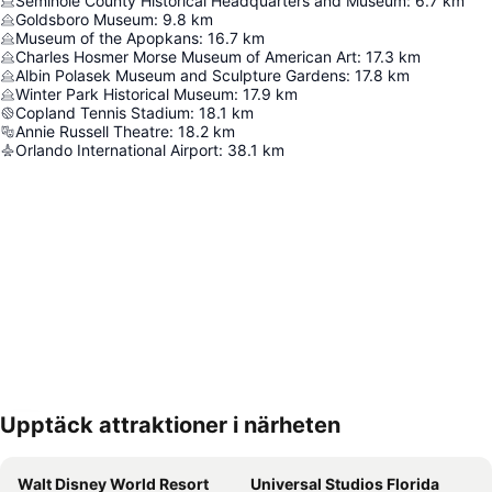
Seminole County Historical Headquarters and Museum
:
6.7
km
Goldsboro Museum
:
9.8
km
Museum of the Apopkans
:
16.7
km
Charles Hosmer Morse Museum of American Art
:
17.3
km
Albin Polasek Museum and Sculpture Gardens
:
17.8
km
Winter Park Historical Museum
:
17.9
km
Copland Tennis Stadium
:
18.1
km
Annie Russell Theatre
:
18.2
km
Orlando International Airport
:
38.1
km
Upptäck attraktioner i närheten
Förstora kartan
Walt Disney World Resort
Universal Studios Florida