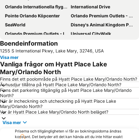
Orlando Internationella flygplats
International Drive
Pointe Orlando Köpcenter
Orlando Premium Outlets - Vineland Ave
SeaWorld
Disney's Animal Kingdom Park
Orlando Premium Outlets - International Drive
Universal CityWalk
Boendeinformation
Magic Kingdom Park - Walt Disney World Resort
Orange County kongresscenter
1255 S International Pkwy, Lake Mary, 32746, USA
Universal's Studios Islands of Adventure
Downtown Arts District of Orlando
Visa mer
Lake Eola Park
The Wizarding World of Harry Potter
Vanliga frågor om Hyatt Place Lake
Florida Mall köpcentrum
Central Florida Home & Garden Show Orlando
Mary/Orlando North
Epcot International Flower & Garden Festival
Mall At Millenia
Finns det ett poolområde på Hyatt Place Lake Mary/Orlando North?
Är husdjur tillåtna på Hyatt Place Lake Mary/Orlando North?
Orlando Sanford Internationella flygplats
NADA Convention & Exposition
Finns det parkering tillgänglig på Hyatt Place Lake Mary/Orlando
North?
Mickey’s Not-So-Scary Halloween Party
Global Pet Expo
När är incheckning och utcheckning på Hyatt Place Lake
Dezerland Park Orlando
Orlando International
Mary/Orlando North?
Var är Hyatt Place Lake Mary/Orlando North beläget?
Gatorland Orlando
Disney Springs
Visa mer
Epcot - Walt Disney World Resort
Lake Buena Vista Factory Shops
Priserna och tillgängligheten vi får av bokningssidorna ändras
Winter Park
FBC Mortgage Stadium
konstant. Det betyder att det kan hända att du inte hittar exakt