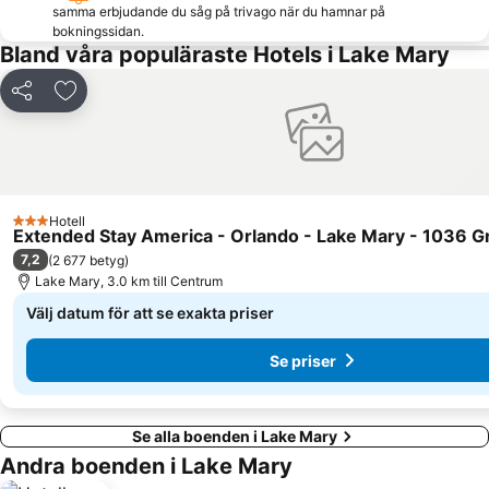
PGA Merchandise Show Orlando
Macy's Thanksgiving Day Parade
samma erbjudande du såg på trivago när du hamnar på
bokningssidan.
Grand Bohemian
Halloween Horror Nights
Bland våra populäraste Hotels i Lake Mary
Orange Tree
Mickey’s Very Merry Christmas Party
Dela
Lägg till i Mina Favoriter
Hotell
3 Stjärnor
Extended Stay America - Orlando - Lake Mary - 1036 
7,2
(
2 677 betyg
)
Lake Mary, 3.0 km till Centrum
Välj datum för att se exakta priser
Se priser
Se alla boenden i Lake Mary
Andra boenden i Lake Mary