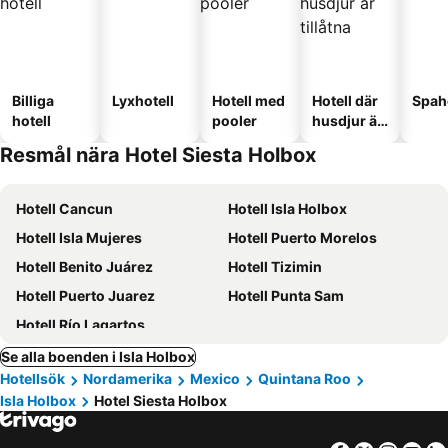
Billiga
Lyxhotell
Hotell med
Hotell där
Spah
hotell
pooler
husdjur är
tillåtna
Resmål nära Hotel Siesta Holbox
Hotell Cancun
Hotell Isla Holbox
Hotell Isla Mujeres
Hotell Puerto Morelos
Hotell Benito Juárez
Hotell Tizimin
Hotell Puerto Juarez
Hotell Punta Sam
Hotell Río Lagartos
Se alla boenden i Isla Holbox
Hotellsök
Nordamerika
Mexico
Quintana Roo
Isla Holbox
Hotel Siesta Holbox