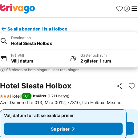
Favoriter
Logga 
Me
Se alla boenden i Isla Holbox
Destination
Hotel Siesta Holbox
Från/till
Gäster och rum
Välj datum
2 gäster, 1 rum
Så påverkar betalningar till oss rankningen
Hotel Siesta Holbox
Dela
Läg
Hotell
9,3
Utmärkt
(
1 211 betyg
)
3 Stjärnor
Ave. Damero Lte 013, Mza 0012, 77310, Isla Holbox, Mexico
Välj datum för att se exakta priser
Välj datum för att se exakta priser
Se priser
Se priser