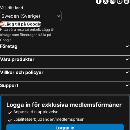
Facebook
Twitter
Insta
Yo
Välj ditt land
Lägg till på Google
Hitta våra resultat enkelt: Lägg till
trivago som föredragen källa på
Google.
Företag
Våra produkter
Villkor och policyer
Support
Logga in för exklusiva medlemsförmåner
Anpassa din upplevelse
Lojalitetserbjudanden/medlemspriser
Logga in