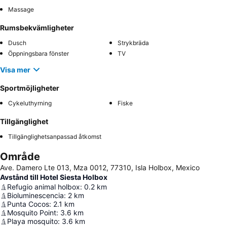
Massage
Rumsbekvämligheter
Dusch
Strykbräda
Öppningsbara fönster
TV
Visa mer
Sportmöjligheter
Cykeluthyrning
Fiske
Tillgänglighet
Tillgänglighetsanpassad åtkomst
Område
Ave. Damero Lte 013, Mza 0012, 77310, Isla Holbox, Mexico
Avstånd till Hotel Siesta Holbox
Refugio animal holbox
:
0.2
km
Bioluminescencia
:
2
km
Punta Cocos
:
2.1
km
Mosquito Point
:
3.6
km
Playa mosquito
:
3.6
km