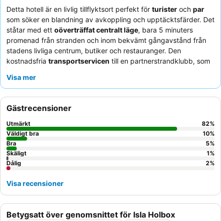
Detta hotell är en livlig tillflyktsort perfekt för
turister
och
par
som söker en blandning av avkoppling och upptäcktsfärder. Det
ståtar med ett
oöverträffat centralt läge
, bara 5 minuters
promenad från stranden och inom bekvämt gångavstånd från
stadens livliga centrum, butiker och restauranger. Den
kostnadsfria
transportservicen
till en partnerstrandklubb, som
erbjuder solstolar och duschar, är en betydande förmån.
Visa mer
Gästerna berömmer konsekvent den
exceptionella personalen
och servicen
samt den enastående
à la carte-frukosten
som
serveras med havsutsikt på strandklubben. För en lugnare
Gästrecensioner
upplevelse, överväg att be om ett rum som inte vetter mot
uteplatsen.
Utmärkt
82
%
Väldigt bra
10
%
Bra
5
%
Skäligt
1
%
Dålig
2
%
Visa recensioner
Betygsatt över genomsnittet för Isla Holbox