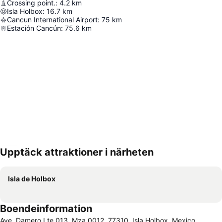
Crossing point.
:
4.2
km
Isla Holbox
:
16.7
km
Cancun International Airport
:
75
km
Estación Cancún
:
75.6
km
Upptäck attraktioner i närheten
Förstora kartan
Isla de Holbox
Boendeinformation
Ave. Damero Lte 013, Mza 0012, 77310, Isla Holbox, Mexico