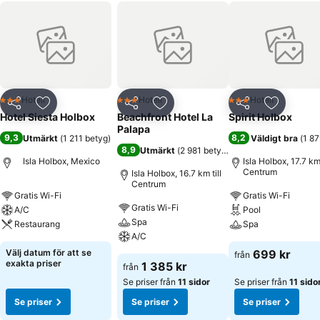
Hotell
Hotell
Hotell
3 Stjärnor
3 Stjärnor
3 Stjärnor
Dela
Lägg till i Mina Favoriter
Dela
Lägg till i Mina Favoriter
Dela
Lägg till
Hotel Siesta Holbox
Beachfront Hotel La
Spirit Holbox
Palapa
9,3
8,2
Utmärkt
(
1 211 betyg
)
Väldigt bra
(
1 87
8,9
Utmärkt
(
2 981 betyg
)
Isla Holbox, Mexico
Isla Holbox, 17.7 km 
Centrum
Isla Holbox, 16.7 km till
Centrum
Gratis Wi-Fi
Gratis Wi-Fi
Gratis Wi-Fi
A/C
Pool
Spa
Restaurang
Spa
A/C
Välj datum för att se
699 kr
från
exakta priser
1 385 kr
från
Se priser från
11 sidor
Se priser från
11 sido
Se priser
Se priser
Se priser