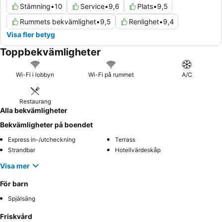
Stämning
•
10
Service
•
9,6
Plats
•
9,5
Rummets bekvämlighet
•
9,5
Renlighet
•
9,4
Visa fler betyg
Toppbekvämligheter
Wi-Fi i lobbyn
Wi-Fi på rummet
A/C
Restaurang
Alla bekvämligheter
Bekvämligheter på boendet
Express in-/utcheckning
Terrass
Strandbar
Hotellvärdeskåp
Visa mer
För barn
Spjälsäng
Friskvård