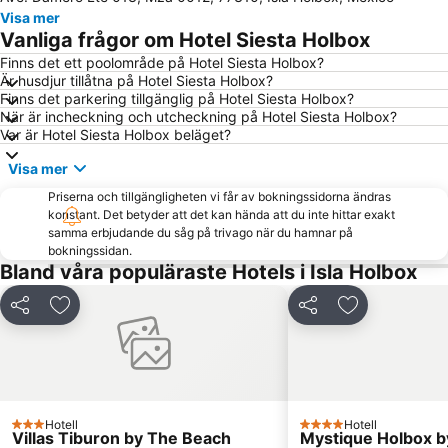
Visa mer
Vanliga frågor om Hotel Siesta Holbox
Finns det ett poolområde på Hotel Siesta Holbox?
Är husdjur tillåtna på Hotel Siesta Holbox?
Finns det parkering tillgänglig på Hotel Siesta Holbox?
När är incheckning och utcheckning på Hotel Siesta Holbox?
Var är Hotel Siesta Holbox beläget?
Visa mer
Priserna och tillgängligheten vi får av bokningssidorna ändras
konstant. Det betyder att det kan hända att du inte hittar exakt
samma erbjudande du såg på trivago när du hamnar på
bokningssidan.
Bland våra populäraste Hotels i Isla Holbox
Dela
Lägg till i Mina Favoriter
Dela
Lägg till i Mi
Hotell
Hotell
3 Stjärnor
4 Stjärnor
Villas Tiburon by The Beach
Mystique Holbox by