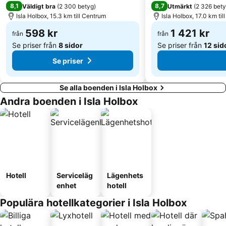
8,1
8,7
Väldigt bra
(
2 300 betyg
)
Utmärkt
(
2 326 bet
Isla Holbox, 15.3 km till Centrum
Isla Holbox, 17.0 km ti
598 kr
1 421 kr
från
från
Se priser från
8 sidor
Se priser från
12 sid
Se priser
Se alla boenden i Isla Holbox
Andra boenden i Isla Holbox
Hotell
Serviceläg
Lägenhets
enhet
hotell
Populära hotellkategorier i Isla Holbox