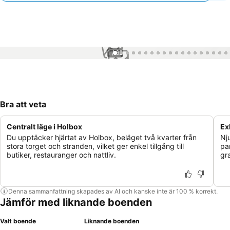
1 / 62
Bra att veta
Centralt läge i Holbox
Ex
Du upptäcker hjärtat av Holbox, beläget två kvarter från
Nj
stora torget och stranden, vilket ger enkel tillgång till
pa
butiker, restauranger och nattliv.
gra
Denna sammanfattning skapades av AI och kanske inte är 100 % korrekt.
Jämför med liknande boenden
Valt boende
Liknande boenden