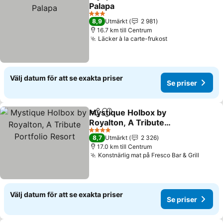
Dela
Lägg till i Mina Favoriter
Palapa
Se priser
3 Stjärnor
8,9
Utmärkt
2 981
16.7 km till Centrum
Läcker à la carte-frukost
Se priser
Välj datum för att se exakta priser
Se priser
Mystique Holbox by
Dela
Lägg till i Mina Favoriter
Royalton, A Tribute
Portfolio Resort
Se priser
4 Stjärnor
8,7
Utmärkt
2 326
17.0 km till Centrum
Konstnärlig mat på Fresco Bar & Grill
Se pri
Välj datum för att se exakta priser
Se priser