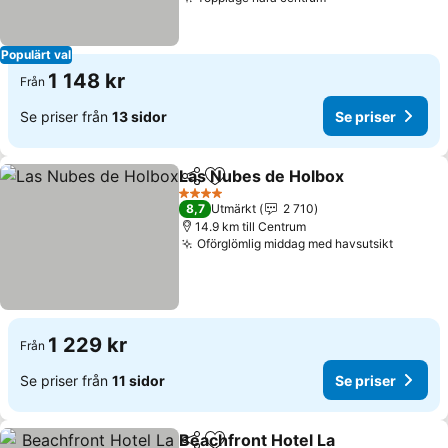
Se priser
Populärt val
1 148 kr
Från
Se priser från
13 sidor
Se priser
Las Nubes de Holbox
Dela
Lägg till i Mina Favoriter
Se pr
4 Stjärnor
8,7
Utmärkt
2 710
14.9 km till Centrum
Oförglömlig middag med havsutsikt
Se pris
1 229 kr
Från
Se priser från
11 sidor
Se priser
Beachfront Hotel La