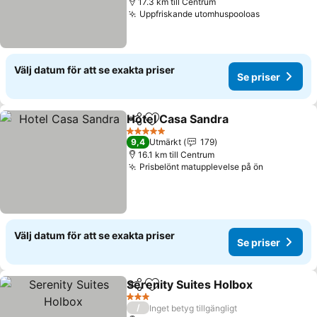
17.3 km till Centrum
Uppfriskande utomhuspooloas
Se priser
Välj datum för att se exakta priser
Se priser
Hotel Casa Sandra
Dela
Lägg till i Mina Favoriter
Se prise
5 Stjärnor
9,4
Utmärkt
179
16.1 km till Centrum
Prisbelönt matupplevelse på ön
Se priser
Välj datum för att se exakta priser
Se priser
Serenity Suites Holbox
Dela
Lägg till i Mina Favoriter
Se 
3 Stjärnor
/
Inget betyg tillgängligt