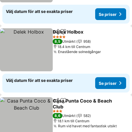
Välj datum för att se exakta priser
Se priser
Delek Holbox
Dela
Lägg till i Mina Favoriter
Se priser
4 Stjärnor
8,5
Utmärkt
958
18.4 km till Centrum
Enastående solnedgångar
Se priser
Välj datum för att se exakta priser
Se priser
Casa Punta Coco & Beach
Dela
Lägg till i Mina Favoriter
Club
Se priser
3 Stjärnor
8,6
Utmärkt
582
18.1 km till Centrum
Rum vid havet med fantastisk utsikt
Se pris