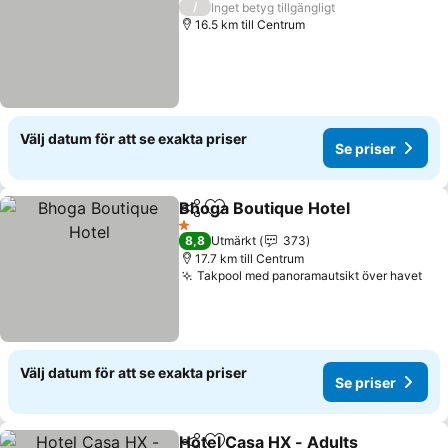
/
Inget betyg tillgängligt
16.5 km till Centrum
Välj datum för att se exakta priser
Se priser
Bhoga Boutique Hotel
Dela
Lägg till i Mina Favoriter
Se p
1 Stjärnor
8,8
Utmärkt
373
17.7 km till Centrum
Takpool med panoramautsikt över havet
Se 
Välj datum för att se exakta priser
Se priser
Hotel Casa HX - Adults