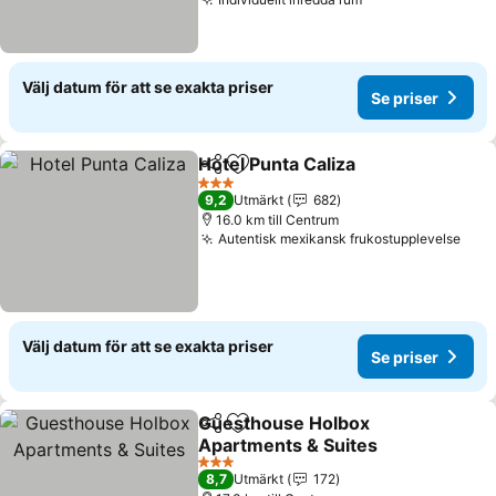
Se priser
Välj datum för att se exakta priser
Se priser
Hotel Punta Caliza
Dela
Lägg till i Mina Favoriter
Se prise
3 Stjärnor
9,2
Utmärkt
682
16.0 km till Centrum
Autentisk mexikansk frukostupplevelse
Se p
Välj datum för att se exakta priser
Se priser
Guesthouse Holbox
Dela
Lägg till i Mina Favoriter
Apartments & Suites
Se priser
3 Stjärnor
8,7
Utmärkt
172