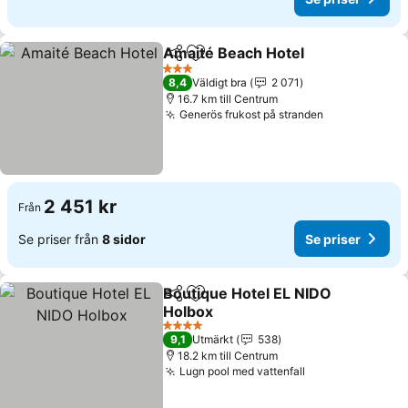
Amaité Beach Hotel
Dela
Lägg till i Mina Favoriter
Se pri
3 Stjärnor
8,4
Väldigt bra
2 071
16.7 km till Centrum
Generös frukost på stranden
Se priser
2 451 kr
Från
Se priser från
8 sidor
Se priser
Boutique Hotel EL NIDO
Dela
Lägg till i Mina Favoriter
Holbox
Se priser
4 Stjärnor
9,1
Utmärkt
538
18.2 km till Centrum
Lugn pool med vattenfall
Se priser