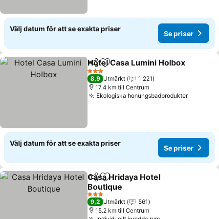
Välj datum för att se exakta priser
Se priser
Hotel Casa Lumini Holbox
Dela
Lägg till i Mina Favoriter
3 Stjärnor
8,9
Utmärkt
1 221
17.4 km till Centrum
Ekologiska honungsbadprodukter
Se prise
Välj datum för att se exakta priser
Se priser
Casa Hridaya Hotel
Dela
Lägg till i Mina Favoriter
Boutique
Se priser
3 Stjärnor
9,2
Utmärkt
561
15.2 km till Centrum
Individuellt inredda rum