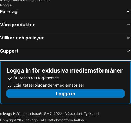
Arte Sano Hotel Only Adults - Near Beach
Casa Punta Coco & Beach Club
Google.
Företag
Våra produkter
Villkor och policyer
Support
Logga in för exklusiva medlemsförmåner
Anpassa din upplevelse
Lojalitetserbjudanden/medlemspriser
Logga in
trivago N.V.
, Kesselstraße 5 – 7, 40221 Düsseldorf, Tyskland
Copyright 2026 trivago | Alla rättigheter förbehållna.