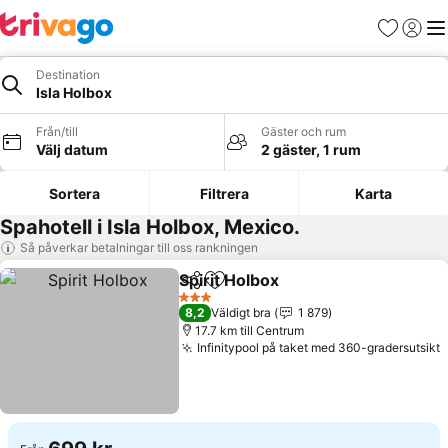
Favoriter
Logga 
Me
Destination
Isla Holbox
Från/till
Gäster och rum
Välj datum
2 gäster, 1 rum
Sortera
Filtrera
Karta
Spahotell i Isla Holbox, Mexico.
Så påverkar betalningar till oss rankningen
Spirit Holbox
Dela
Lägg till i Mina Favoriter
Se priser
3 Stjärnor
8,2
Väldigt bra
1 879
17.7 km till Centrum
Infinitypool på taket med 360-gradersutsikt
S