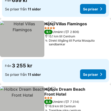
699 kr
Från
Se priser från
11 sidor
Se priser
Hotel Villas Flamingos
Dela
Lägg till i Mina Favoriter
Se p
4 Stjärnor
9,1
Utmärkt
2 806
15.1 km till Centrum
Direkt tillgång till Punta Mosquito
sandbankar
3 255 kr
Från
Se priser från
11 sidor
Se priser
Holbox Dream Beach
Dela
Lägg till i Mina Favoriter
Front Hotel
Se priser
3 Stjärnor
8,5
Utmärkt
7 314
16.9 km till Centrum
Toppläge nära centrum