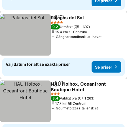
Se priser
Palapas del Sol
Dela
Lägg till i Mina Favoriter
Se priser
4 Stjärnor
9,2
Utmärkt
1 697
15.4 km till Centrum
Gångbar sandbank ut i havet
Se priser
Välj datum för att se exakta priser
Se priser
HAU Holbox, Oceanfront
Dela
Lägg till i Mina Favoriter
Boutique Hotel
Se priser
3 Stjärnor
8,4
Väldigt bra
1 263
17.7 km till Centrum
Gourmetpizza i italiensk stil
Se priser