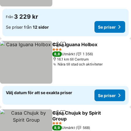
3 229 kr
Från
Se priser från
12 sidor
Se priser
Casa Iguana Holbox
Dela
Lägg till i Mina Favoriter
Se pri
3 Stjärnor
8,8
Utmärkt
1 356
16.1 km till Centrum
Nära till stad och aktiviteter
Se priser
Välj datum för att se exakta priser
Se priser
Casa Chujuk by Spirit
Dela
Lägg till i Mina Favoriter
Group
Se priser
3 Stjärnor
8,9
Utmärkt
568