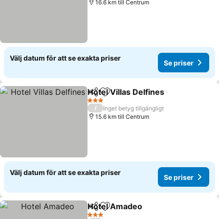
16.6 km till Centrum
Välj datum för att se exakta priser
Se priser
Hotel Villas Delfines
Dela
Lägg till i Mina Favoriter
Se pri
3 Stjärnor
/
Inget betyg tillgängligt
15.6 km till Centrum
Välj datum för att se exakta priser
Se priser
Hotel Amadeo
Dela
Lägg till i Mina Favoriter
Se priser
3 Stjärnor