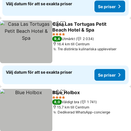
Välj datum för att se exakta priser
Se priser
Casa Las Tortugas Petit
Dela
Lägg till i Mina Favoriter
Beach Hotel & Spa
Se priser
4 Stjärnor
9,4
Utmärkt
2 034
16.4 km till Centrum
Tre distinkta kulinariska upplevelser
Se pri
Välj datum för att se exakta priser
Se priser
Blue Holbox
Dela
Lägg till i Mina Favoriter
Se priser
4 Stjärnor
8,0
Väldigt bra
1 741
15.7 km till Centrum
Dedikerad WhatsApp-concierge
Se priser