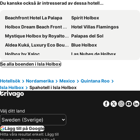
Du kanske också är intresserad av dessa hotell...
Beachfront Hotel La Palapa
Spirit Holbox
Holbox Dream Beach Front Hotel
Hotel Villas Flamingos
Mystique Holbox by Royalton, A Tribute Portfolio Resort
Palapas del Sol
Aldea Kuká, Luxury Eco Boutique Hotel
Blue Holbox
Holbox by Xaloc
Las Nubes de Holbox
Amaité Beach Hotel
Hotel Casa Lumini Holbox
Se alla boenden i Isla Holbox
Hotel Boutique Naj Casa Holbox
Ana y Jose Holbox Boutique All Inclusive Hotel
Hotellsök
Nordamerika
Mexico
Quintana Roo
HAU Holbox, Oceanfront Boutique Hotel
Hotel Casa HX - Adults Only
Isla Holbox
Spahotell i Isla Holbox
Casa Las Tortugas Petit Beach Hotel & Spa
Soho Boutique Holbox - Adults Only
Casa Iguana Holbox
Hotel Boutique Casa Muuch Holbox
Facebook
Twitter
Insta
Yo
Boutique Hotel EL NIDO Holbox
Casa Chujuk by Spirit Group
Välj ditt land
Casa Hridaya Hotel Boutique
Ser Casasandra Boutique Hotel
Hotel Punta Caliza
Guesthouse Holbox Apartments & Suites
Lägg till på Google
Hitta våra resultat enkelt: Lägg till
Serenity Suites Holbox
Dk House Boutique
trivago som föredragen källa på