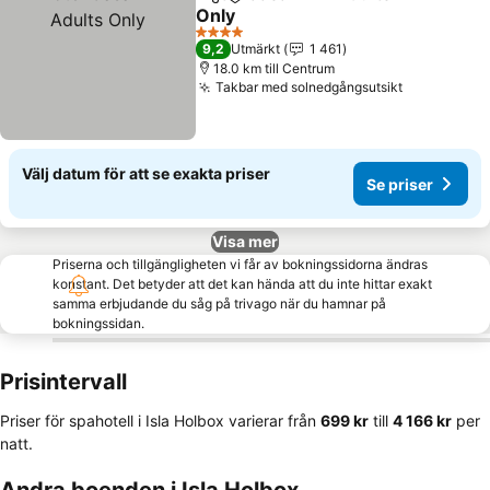
Dela
Lägg till i Mina Favoriter
Only
Se priser
4 Stjärnor
9,2
Utmärkt
1 461
18.0 km till Centrum
Takbar med solnedgångsutsikt
Se priser
Välj datum för att se exakta priser
Se priser
Visa mer
Priserna och tillgängligheten vi får av bokningssidorna ändras
konstant. Det betyder att det kan hända att du inte hittar exakt
samma erbjudande du såg på trivago när du hamnar på
bokningssidan.
Prisintervall
Priser för spahotell i Isla Holbox varierar från
‎699 kr
till
‎4 166 kr
per
natt.