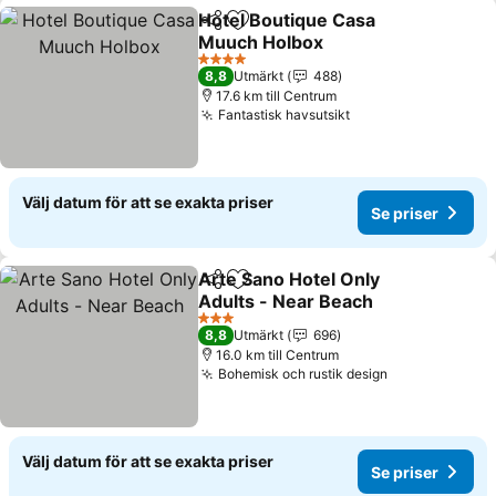
Hotel Boutique Casa
Dela
Lägg till i Mina Favoriter
Muuch Holbox
Se priser
4 Stjärnor
8,8
Utmärkt
488
17.6 km till Centrum
Fantastisk havsutsikt
Se priser
Välj datum för att se exakta priser
Se priser
Arte Sano Hotel Only
Dela
Lägg till i Mina Favoriter
Adults - Near Beach
Se priser
3 Stjärnor
8,8
Utmärkt
696
16.0 km till Centrum
Bohemisk och rustik design
Se priser
Välj datum för att se exakta priser
Se priser