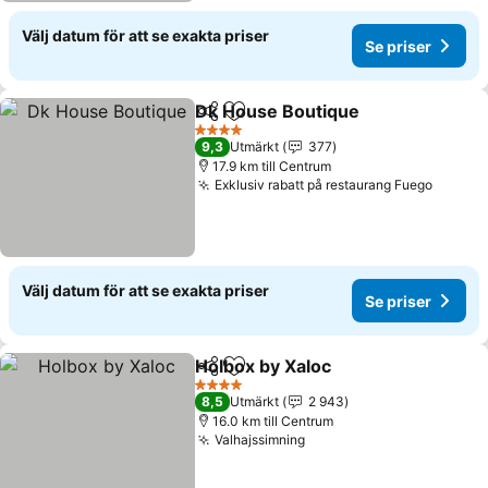
Välj datum för att se exakta priser
Se priser
Dk House Boutique
Dela
Lägg till i Mina Favoriter
Se pris
4 Stjärnor
9,3
Utmärkt
377
17.9 km till Centrum
Exklusiv rabatt på restaurang Fuego
Se pri
Välj datum för att se exakta priser
Se priser
Holbox by Xaloc
Dela
Lägg till i Mina Favoriter
Se priser
4 Stjärnor
8,5
Utmärkt
2 943
16.0 km till Centrum
Valhajssimning
Se priser