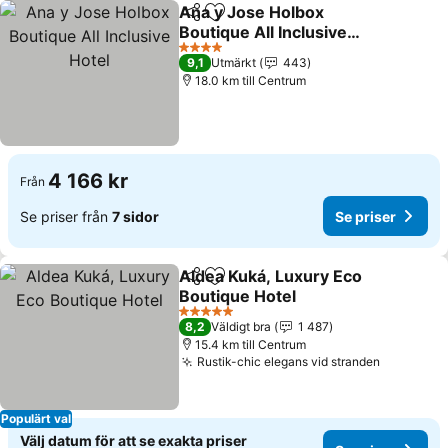
Ana y Jose Holbox
Dela
Lägg till i Mina Favoriter
Boutique All Inclusive
Hotel
Se priser
4 Stjärnor
9,1
Utmärkt
443
18.0 km till Centrum
4 166 kr
Från
Se priser från
7 sidor
Se priser
Aldea Kuká, Luxury Eco
Dela
Lägg till i Mina Favoriter
Boutique Hotel
Se priser
5 Stjärnor
8,2
Väldigt bra
1 487
15.4 km till Centrum
Rustik-chic elegans vid stranden
Se priser
Populärt val
Välj datum för att se exakta priser