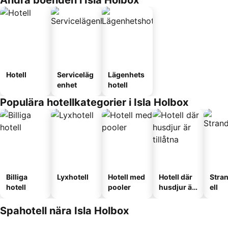
Andra boenden i Isla Holbox
Hotell
Serviceläg
Lägenhets
enhet
hotell
Populära hotellkategorier i Isla Holbox
Billiga
Lyxhotell
Hotell med
Hotell där
Stra
hotell
pooler
husdjur är
ell
tillåtna
Spahotell nära Isla Holbox