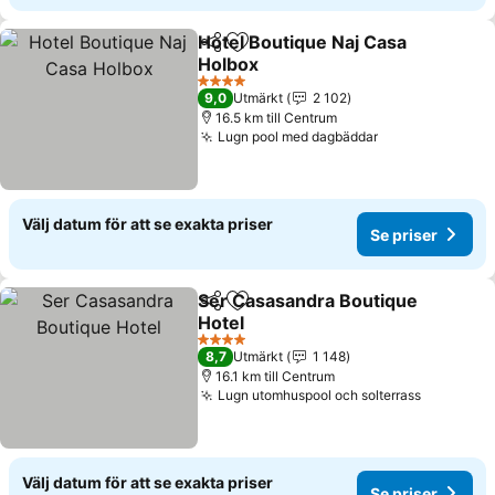
Hotel Boutique Naj Casa
Dela
Lägg till i Mina Favoriter
Holbox
Se priser
4 Stjärnor
9,0
Utmärkt
2 102
16.5 km till Centrum
Lugn pool med dagbäddar
Se priser
Välj datum för att se exakta priser
Se priser
Ser Casasandra Boutique
Dela
Lägg till i Mina Favoriter
Hotel
Se priser
4 Stjärnor
8,7
Utmärkt
1 148
16.1 km till Centrum
Lugn utomhuspool och solterrass
Se priser
Välj datum för att se exakta priser
Se priser