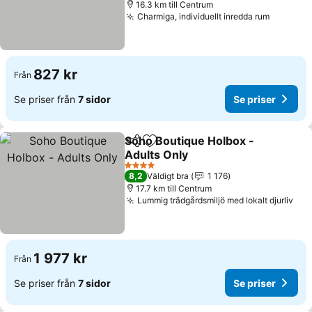
16.3 km till Centrum
Charmiga, individuellt inredda rum
Se prise
827 kr
Från
Se priser från
7 sidor
Se priser
Soho Boutique Holbox -
Dela
Lägg till i Mina Favoriter
Adults Only
Se priser
4 Stjärnor
8,2
Väldigt bra
1 176
17.7 km till Centrum
Lummig trädgårdsmiljö med lokalt djurliv
Se 
1 977 kr
Från
Se priser från
7 sidor
Se priser