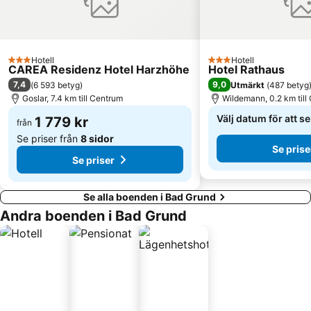
Hotell
Hotell
3 Stjärnor
3 Stjärnor
CAREA Residenz Hotel Harzhöhe
Hotel Rathaus
7,4
9,0
(
6 593 betyg
)
Utmärkt
(
487 betyg
Goslar, 7.4 km till Centrum
Wildemann, 0.2 km till
Välj datum för att s
1 779 kr
från
Se priser från
8 sidor
Se prise
Se priser
Se alla boenden i Bad Grund
Andra boenden i Bad Grund