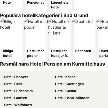
Hotell
Pensionat
Lägenhets
hotell
Populära hotellkategorier i Bad Grund
Billiga
Hotell med
Hotell där
Spahotell
Hote
hotell
pooler
husdjur är
park
tillåtna
Resmål nära Hotel Pension am Kurmittelhaus
Hotell Hanover
Hotell Kassel
Hotell Celle
Hotell Goettingen
Hotell Hildesheim
Hotell Goslar
Hotell Laatzen
Hotell Hann. Münden
Hotell Wolfsburg