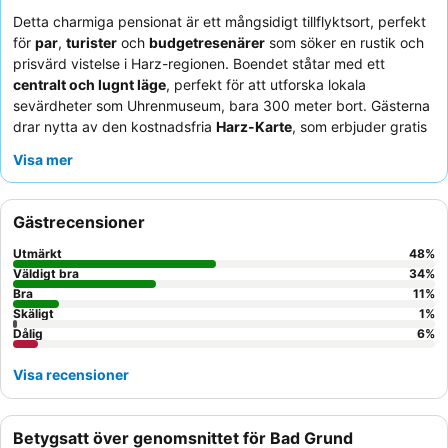
Detta charmiga pensionat är ett mångsidigt tillflyktsort, perfekt
för
par
,
turister
och
budgetresenärer
som söker en rustik och
prisvärd vistelse i Harz-regionen. Boendet ståtar med ett
centralt och lugnt läge
, perfekt för att utforska lokala
sevärdheter som Uhrenmuseum, bara 300 meter bort. Gästerna
drar nytta av den kostnadsfria
Harz-Karte
, som erbjuder gratis
bussresor i hela regionen. Den personliga, familjedrivna
Visa mer
atmosfären och den
omfattande, varierade frukostbuffén
får
konsekvent högt beröm. För den bästa upplevelsen, överväg att
be om ett rum mot trädgården för en lugnare vistelse.
Gästrecensioner
Utmärkt
48
%
Väldigt bra
34
%
Bra
11
%
Skäligt
1
%
Dålig
6
%
Visa recensioner
Betygsatt över genomsnittet för Bad Grund