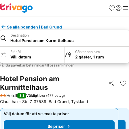
Favoriter
Logga 
Me
Se alla boenden i Bad Grund
Destination
Hotel Pension am Kurmittelhaus
Från/till
Gäster och rum
Välj datum
2 gäster, 1 rum
Så påverkar betalningar till oss rankningen
Hotel Pension am
Kurmittelhaus
Dela
Läg
Hotell
8,1
Väldigt bra
(
477 betyg
)
2 Stjärnor
Clausthaler Str. 7, 37539, Bad Grund, Tyskland
Välj datum för att se exakta priser
Välj datum för att se exakta priser
Se priser
Se priser