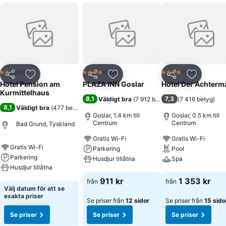
Hotell
Hotell
Hotell
2 Stjärnor
4 Stjärnor
4 Stjärnor
Dela
Lägg till i Mina Favoriter
Dela
Lägg till i Mina Favoriter
Dela
Lägg till
Hotel Pension am
PLAZA INN Goslar
Hotel Der Achter
Kurmittelhaus
8,1
7,3
Väldigt bra
(
7 912 betyg
)
(
7 416 betyg
)
8,1
Väldigt bra
(
477 betyg
)
Goslar, 1.4 km till
Goslar, 0.5 km till
Centrum
Centrum
Bad Grund, Tyskland
Gratis Wi-Fi
Gratis Wi-Fi
Gratis Wi-Fi
Parkering
Pool
Parkering
Husdjur tillåtna
Spa
Husdjur tillåtna
Se priser
Se priser
911 kr
1 353 kr
från
från
Se priser
Välj datum för att se
exakta priser
Se priser från
12 sidor
Se priser från
15 sido
Se priser
Se priser
Se priser