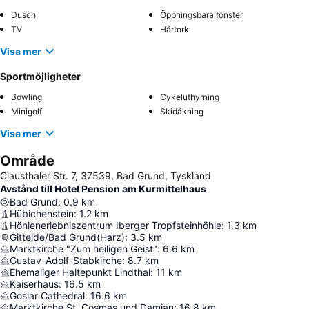
Dusch
Öppningsbara fönster
TV
Hårtork
Visa mer
Sportmöjligheter
Bowling
Cykeluthyrning
Minigolf
Skidåkning
Visa mer
Område
Clausthaler Str. 7, 37539, Bad Grund, Tyskland
Avstånd till Hotel Pension am Kurmittelhaus
Bad Grund
:
0.9
km
Hübichenstein
:
1.2
km
Höhlenerlebniszentrum Iberger Tropfsteinhöhle
:
1.3
km
Gittelde/Bad Grund(Harz)
:
3.5
km
Marktkirche "Zum heiligen Geist"
:
6.6
km
Gustav-Adolf-Stabkirche
:
8.7
km
Ehemaliger Haltepunkt Lindthal
:
11
km
Kaiserhaus
:
16.5
km
Goslar Cathedral
:
16.6
km
Marktkirche St. Cosmas und Damian
:
16.8
km