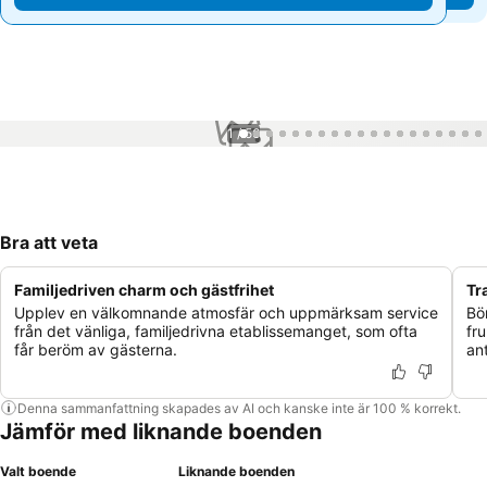
1 / 56
Bra att veta
Familjedriven charm och gästfrihet
Tr
Upplev en välkomnande atmosfär och uppmärksam service
Bö
från det vänliga, familjedrivna etablissemanget, som ofta
fr
får beröm av gästerna.
an
Denna sammanfattning skapades av AI och kanske inte är 100 % korrekt.
Jämför med liknande boenden
Valt boende
Liknande boenden