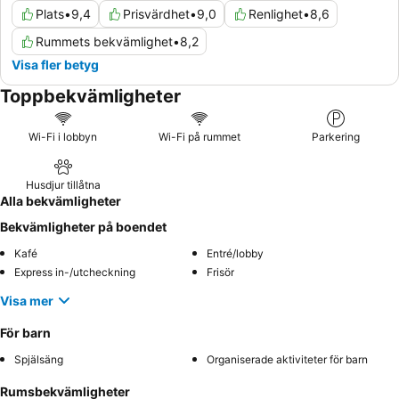
Plats
•
9,4
Prisvärdhet
•
9,0
Renlighet
•
8,6
Rummets bekvämlighet
•
8,2
Visa fler betyg
Toppbekvämligheter
Wi-Fi i lobbyn
Wi-Fi på rummet
Parkering
Husdjur tillåtna
Alla bekvämligheter
Bekvämligheter på boendet
Kafé
Entré/lobby
Express in-/utcheckning
Frisör
Visa mer
För barn
Spjälsäng
Organiserade aktiviteter för barn
Rumsbekvämligheter