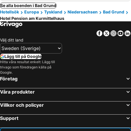
Se alla boenden i Bad Grund
Hotellsök
Europa
Tyskland
Niedersachsen
Bad Grund
Hotel Pension am Kurmittelhaus
Facebook
Twitter
Insta
Yo
Välj ditt land
Lägg till på Google
Hitta våra resultat enkelt: Lägg till
trivago som föredragen källa på
Google.
Företag
Våra produkter
Villkor och policyer
Support