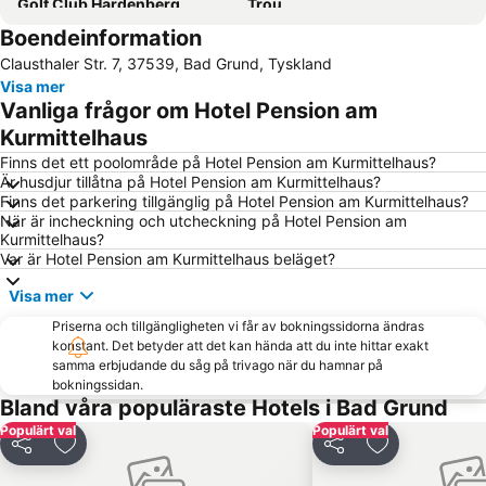
Golf Club Hardenberg
Trou
Boendeinformation
Harzer Schmalspurbahnen
Nationalpark Harz
Clausthaler Str. 7, 37539, Bad Grund, Tyskland
Baßgeige
Northern Harz Mountains Snake Farm
Visa mer
Vanliga frågor om Hotel Pension am
Kurmittelhaus
Finns det ett poolområde på Hotel Pension am Kurmittelhaus?
Är husdjur tillåtna på Hotel Pension am Kurmittelhaus?
Finns det parkering tillgänglig på Hotel Pension am Kurmittelhaus?
När är incheckning och utcheckning på Hotel Pension am
Kurmittelhaus?
Var är Hotel Pension am Kurmittelhaus beläget?
Visa mer
Priserna och tillgängligheten vi får av bokningssidorna ändras
konstant. Det betyder att det kan hända att du inte hittar exakt
samma erbjudande du såg på trivago när du hamnar på
bokningssidan.
Bland våra populäraste Hotels i Bad Grund
Populärt val
Populärt val
Dela
Lägg till i Mina Favoriter
Dela
Lägg till i Mi