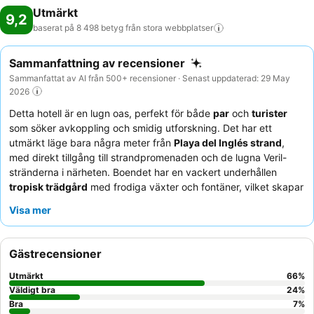
Utmärkt
9,2
baserat på 8 498 betyg från stora
webbplatser
Sammanfattning av recensioner
Sammanfattat av AI från 500+ recensioner · Senast uppdaterad: 29 May
2026
Detta hotell är en lugn oas, perfekt för både
par
och
turister
som söker avkoppling och smidig utforskning. Det har ett
utmärkt läge bara några meter från
Playa del Inglés strand
,
med direkt tillgång till strandpromenaden och de lugna Veril-
stränderna i närheten. Boendet har en vackert underhållen
tropisk trädgård
med frodiga växter och fontäner, vilket skapar
en fridfull tillflyktsort. Gästerna berömmer konsekvent den
Visa mer
enastående personalen och den
varierade och högkvalitativa
buffén
, som inkluderar temarätter och omeletter som tillagas på
beställning. För en lugnare upplevelse kan du överväga att be
Gästrecensioner
om ett rum mot trädgården.
Utmärkt
66
%
Väldigt bra
24
%
Bra
7
%