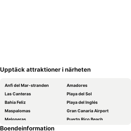
Upptäck attraktioner i närheten
Förstora kartan
Anfi del Mar-stranden
Amadores
Las Canteras
Playa del Sol
Bahia Feliz
Playa del Inglés
Maspalomas
Gran Canaria Airport
Meloneras
Puerto Rico Beach
Boendeinformation
Aeropuerto Internacional de Gran Canaria
Yumbo centrum