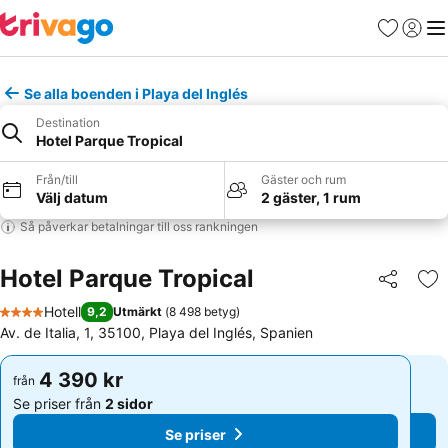
Favoriter
Logga 
Me
Se alla boenden i Playa del Inglés
Destination
Hotel Parque Tropical
Från/till
Gäster och rum
Välj datum
2 gäster, 1 rum
Så påverkar betalningar till oss rankningen
Hotel Parque Tropical
Dela
Läg
Hotell
9,2
Utmärkt
(
8 498 betyg
)
4 Stjärnor
Av. de Italia, 1, 35100, Playa del Inglés, Spanien
4 390 kr
4 390 kr
från
från
Se priser från
2 sidor
Se priser från
2 sidor
Se priser
Se priser