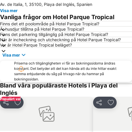
Av. de Italia, 1, 35100, Playa del Inglés, Spanien
Playa de Mogán
Playa de San Agustín
Visa mer
Taurito
Puerto de Mogan
Vanliga frågor om Hotel Parque Tropical
Vegueta
Gran Casino Costa Meloneras
Finns det ett poolområde på Hotel Parque Tropical?
Är husdjur tillåtna på Hotel Parque Tropical?
Puerto de Mogán
Parque Santa Catalina
Finns det parkering tillgänglig på Hotel Parque Tropical?
Arguineguín
Las Palmas
När är incheckning och utcheckning på Hotel Parque Tropical?
Var är Hotel Parque Tropical beläget?
Maspalomas Golf
Rimini
Visa mer
Faro de Maspalomas
Puerto de Arguineguin
Priserna och tillgängligheten vi får av bokningssidorna ändras
Talasoterapia Canarias San Agustín
Sanddynerna i Maspalomas
konstant. Det betyder att det kan hända att du inte hittar exakt
Lago Taurito Oasis
Paseo De Las Canteras
samma erbjudande du såg på trivago när du hamnar på
bokningssidan.
Shopping Center Meloneras Playa
Arinaga
Bland våra populäraste Hotels i Playa del
Las Palmeras Golf Sport Urban Resort
Carnaval de Las Palmas de Gran Canaria
Inglés
Populärt val
Playa de las Burras
Las Burras-Puerto Chico
Dela
Lägg till i Mina Favoriter
Dela
Lägg till 
Puerto de las Nieves
Paseo por la playa de Las Canteras
Paseo por la playa de Las Alcaravaneras
Puerto de Las Palmas
Gay Pride
Triana