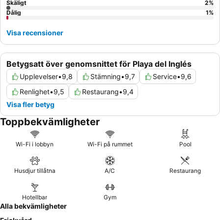
Skäligt
2
%
Dålig
1
%
Visa recensioner
Betygsatt över genomsnittet för Playa del Inglés
Upplevelser
•
9,8
Stämning
•
9,7
Service
•
9,6
Renlighet
•
9,5
Restaurang
•
9,4
Visa fler betyg
Toppbekvämligheter
Wi-Fi i lobbyn
Wi-Fi på rummet
Pool
Husdjur tillåtna
A/C
Restaurang
Hotellbar
Gym
Alla bekvämligheter