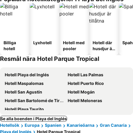
Billiga
Lyxhotell
Hotell med
Hotell där
Spah
hotell
pooler
husdjur är
tillåtna
Resmål nära Hotel Parque Tropical
Hotell Playa del Inglés
Hotell Las Palmas
Hotell Maspalomas
Hotell Puerto Rico
Hotell San Agustín
Hotell Mogán
Hotell San Bartolomé de Tirajana
Hotell Meloneras
Hotell Playa Taurito
Se alla boenden i Playa del Inglés
Hotellsök
Europa
Spanien
Kanarieöarna
Gran Canaria
Playa del Inglés
Hotel Parque Tropical