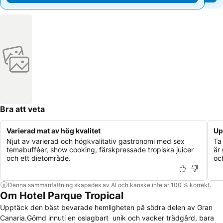
Bra att veta
Varierad mat av hög kvalitet
Up
Njut av varierad och högkvalitativ gastronomi med sex
Ta
temabufféer, show cooking, färskpressade tropiska juicer
är
och ett dietområde.
oc
Denna sammanfattning skapades av AI och kanske inte är 100 % korrekt.
Om Hotel Parque Tropical
Upptäck den bäst bevarade hemligheten pâ södra delen av Gran
Canaria.Gömd innuti en oslagbart unik och vacker trädgârd, bara