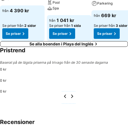
lustgârd.
Pool
Parkering
Spa
4 390 kr
från
669 kr
från
1 041 kr
från
Se priser från
2 sidor
Se priser från
1 sida
Se priser från
3 sidor
Se priser
Se priser
Se priser
Se alla boenden i Playa del Inglés
Pristrend
Baserat på de lägsta priserna på trivago från de 30 senaste dagarna
0 kr
0 kr
0 kr
Recensioner