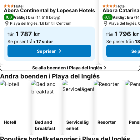
Pasito Blanco
Spa Corallium Costa Meloneras
Hotell
Hotell
3 Stjärnor
4 Stjärnor
Abora Continental by Lopesan Hotels
Abora Catarina
Port of San Juan
Plaza de Canarias
8,3
8,3
Väldigt bra
(
14 519 betyg
)
Väldigt bra
(
14
Ermita de San Antonio Abad
Centro Comercial Las Ramblas Centro
Playa del Inglés, 1.6 km till Centrum
Playa del Inglés, 
Zona Comercial Calle Triana
Centro Comercial Las Arenas
1 787 kr
1 796 kr
från
från
Se priser från
17 sidor
Se priser från
18
Se priser
Se p
Se alla boenden i Playa del Inglés
Andra boenden i Playa del Inglés
Hotell
Bed and
Serviceläg
Resorter
Pens
breakfast
enhet
Populära hotellkategorier i Playa del Inglés