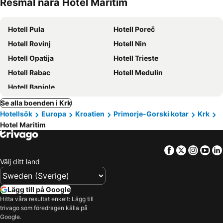
Resmål nära Hotel Maritim
Hotell Pula
Hotell Poreč
Hotell Rovinj
Hotell Nin
Hotell Opatija
Hotell Trieste
Hotell Rabac
Hotell Medulin
Hotell Banjole
Se alla boenden i Krk
Hotellsök
Europa
Kroatien
Primorje-Gorski kotar
Krk
Hotel Maritim
Facebook
Twitter
Insta
Yo
Välj ditt land
Lägg till på Google
Hitta våra resultat enkelt: Lägg till
trivago som föredragen källa på
Google.