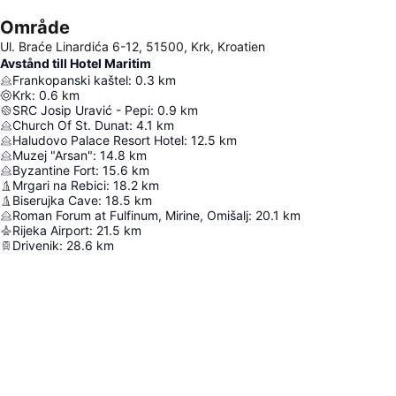
Område
Ul. Braće Linardića 6-12, 51500, Krk, Kroatien
Avstånd till Hotel Maritim
Frankopanski kaštel
:
0.3
km
Krk
:
0.6
km
SRC Josip Uravić - Pepi
:
0.9
km
Church Of St. Dunat
:
4.1
km
Haludovo Palace Resort Hotel
:
12.5
km
Muzej "Arsan"
:
14.8
km
Byzantine Fort
:
15.6
km
Mrgari na Rebici
:
18.2
km
Biserujka Cave
:
18.5
km
Roman Forum at Fulfinum, Mirine, Omišalj
:
20.1
km
Rijeka Airport
:
21.5
km
Drivenik
:
28.6
km