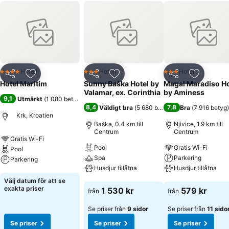
Hotell
Hotell
Hotell
4 Stjärnor
3 Stjärnor
3 Stjärnor
Dela
Lägg till i Mina Favoriter
Dela
Lägg till i Mina Favoriter
Dela
Lägg till
Hotel Maritim
Sunny Baška Hotel by
Magal Maradiso Ho
Valamar, ex. Corinthia
by Aminess
9,1
Utmärkt
(
1 080 betyg
)
8,4
7,8
Väldigt bra
(
5 680 betyg
)
Bra
(
7 916 betyg
)
Krk, Kroatien
Baška, 0.4 km till
Njivice, 1.9 km till
Centrum
Centrum
Gratis Wi-Fi
Pool
Gratis Wi-Fi
Pool
Spa
Parkering
Parkering
Husdjur tillåtna
Husdjur tillåtna
Se priser
Välj datum för att se
Se priser
Se priser
exakta priser
1 530 kr
579 kr
från
från
Se priser från
9 sidor
Se priser från
11 sido
Se priser
Se priser
Se priser