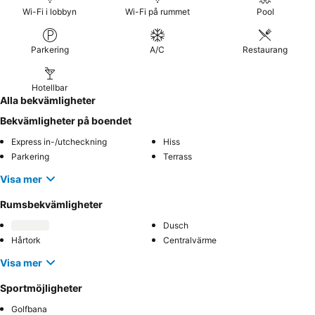
fantastisk utsikt över hamnen
.
Wi-Fi i lobbyn
Wi-Fi på rummet
Pool
Parkering
A/C
Restaurang
Hotellbar
Alla bekvämligheter
Bekvämligheter på boendet
Express in-/utcheckning
Hiss
Parkering
Terrass
Visa mer
Rumsbekvämligheter
Dusch
Hårtork
Centralvärme
Visa mer
Sportmöjligheter
Golfbana