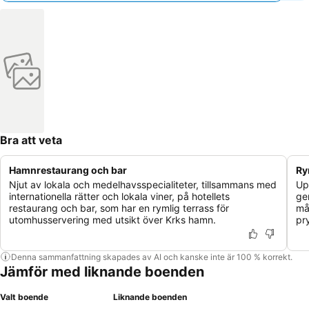
Bra att veta
Hamnrestaurang och bar
Ry
Njut av lokala och medelhavsspecialiteter, tillsammans med
Up
internationella rätter och lokala viner, på hotellets
ge
restaurang och bar, som har en rymlig terrass för
mån
utomhusservering med utsikt över Krks hamn.
pry
Denna sammanfattning skapades av AI och kanske inte är 100 % korrekt.
Jämför med liknande boenden
Valt boende
Liknande boenden