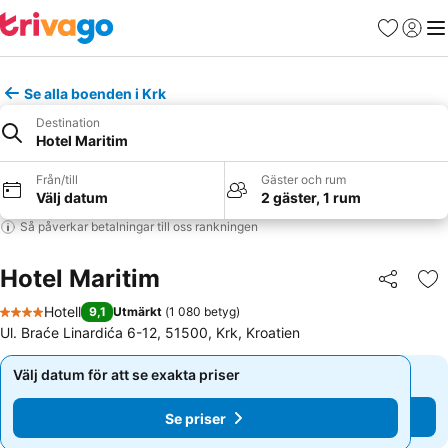
Favoriter
Logga 
Me
Se alla boenden i Krk
Destination
Hotel Maritim
Från/till
Gäster och rum
Välj datum
2 gäster, 1 rum
Så påverkar betalningar till oss rankningen
Hotel Maritim
Dela
Läg
Hotell
9,1
Utmärkt
(
1 080 betyg
)
4 Stjärnor
Ul. Braće Linardića 6-12, 51500, Krk, Kroatien
Välj datum för att se exakta priser
Välj datum för att se exakta priser
Se priser
Se priser