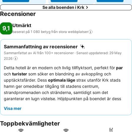
Se alla boenden i Krk
Recensioner
Utmärkt
9,1
baserat på 1 080 betyg från stora
webbplatser
Sammanfattning av recensioner
Sammanfattat av AI från 100+ recensioner · Senast uppdaterad: 29 May
2026
Detta hotell är en modern och livlig tillflyktsort, perfekt för
par
och
turister
som söker en blandning av avkoppling och
upptäcktsfärder. Dess
optimala läge
strax utanför Krk stads
hamn ger omedelbar tillgång till stadens centrum,
strandpromenaden och stränderna, samtidigt som det
garanterar en lugn vistelse. Höjdpunkten på boendet är dess
takpool
och solarium, som erbjuder natursköna vyer och en
Visa mer
trevlig plats att varva ner på. Gästerna berömmer konsekvent
den
vänliga och hjälpsamma personalen
och den utmärkta,
Toppbekvämligheter
varierade
frukosten
med ägg tillagade på beställning. För en
förbättrad upplevelse, överväg att boka ett deluxe-rum för