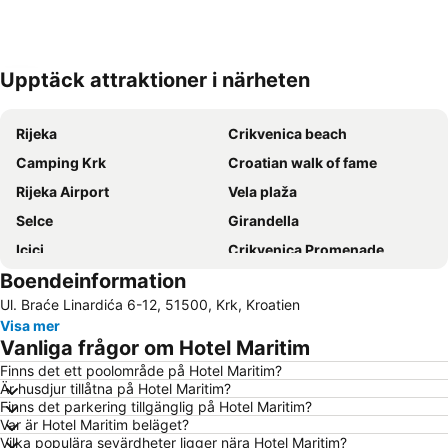
Upptäck attraktioner i närheten
Förstora kartan
Rijeka
Crikvenica beach
Camping Krk
Croatian walk of fame
Rijeka Airport
Vela plaža
Selce
Girandella
Icici
Crikvenica Promenade
Boendeinformation
Malinska
Bazeni Kantrida
Ul. Braće Linardića 6-12, 51500, Krk, Kroatien
Marina Punat
Rupa
Visa mer
Njivice
Ragusa
Vanliga frågor om Hotel Maritim
Plaža Klenovica
Lanterna
Finns det ett poolområde på Hotel Maritim?
Är husdjur tillåtna på Hotel Maritim?
Maslinica
stari gradLovran
Finns det parkering tillgänglig på Hotel Maritim?
Luka Volosko
Bašćanska ploča
Var är Hotel Maritim beläget?
Vilka populära sevärdheter ligger nära Hotel Maritim?