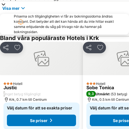
Cres Centar
Porto Baska
Visa mer
Crkva Sv Filipa i Jakova
Medveja
Priserna och tillgängligheten vi får av bokningssidorna ändras
konstant. Det betyder att det kan hända att du inte hittar exakt
samma erbjudande du såg på trivago när du hamnar på
bokningssidan.
Bland våra populäraste Hotels i Krk
Dela
Lägg till i Mina Favoriter
Dela
Lägg till i Mi
Hotell
Hotell
3 Stjärnor
3 Stjärnor
Justic
Sobe Tonica
/
9,3
Inget betyg tillgängligt
Utmärkt
(
53 betyg
)
Krk, 0.7 km till Centrum
Krk, 0.5 km till Centru
Välj datum för att se exakta priser
Välj datum för att s
Se priser
Se prise