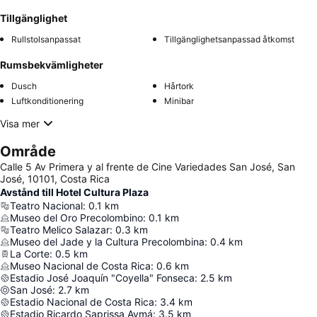
Tillgänglighet
Rullstolsanpassat
Tillgänglighetsanpassad åtkomst
Rumsbekvämligheter
Dusch
Hårtork
Luftkonditionering
Minibar
Visa mer
Område
Calle 5 Av Primera y al frente de Cine Variedades San José, San
José, 10101, Costa Rica
Avstånd till Hotel Cultura Plaza
Teatro Nacional
:
0.1
km
Museo del Oro Precolombino
:
0.1
km
Teatro Melico Salazar
:
0.3
km
Museo del Jade y la Cultura Precolombina
:
0.4
km
La Corte
:
0.5
km
Museo Nacional de Costa Rica
:
0.6
km
Estadio José Joaquín "Coyella" Fonseca
:
2.5
km
San José
:
2.7
km
Estadio Nacional de Costa Rica
:
3.4
km
Estadio Ricardo Saprissa Aymá
:
3.5
km