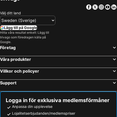
Facebook
Twitter
Insta
Yo
Välj ditt land
Lägg till på Google
Hitta våra resultat enkelt: Lägg till
trivago som föredragen källa på
Google.
Företag
Våra produkter
Villkor och policyer
Support
Logga in för exklusiva medlemsförmåner
Anpassa din upplevelse
Lojalitetserbjudanden/medlemspriser