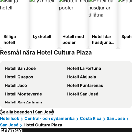
Billiga
Lyxhotell
Hotell med
Hotell där
Spah
hotell
pooler
husdjur är
tillåtna
Resmål nära Hotel Cultura Plaza
Hotell San José
Hotell La Fortuna
Hotell Quepos
Hotell Alajuela
Hotell Jacó
Hotell Puntarenas
Hotell Monteverde
Hotell San José
Hotell San Antonio
Se alla boenden i San José
Hotellsök
Central- och sydamerika
Costa Rica
San José
San José
Hotel Cultura Plaza