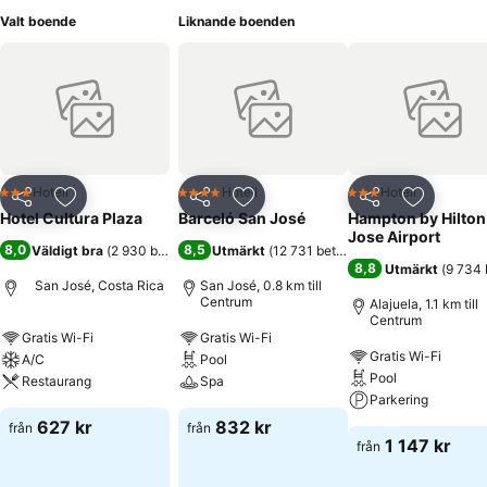
Valt boende
Liknande boenden
Hotell
Hotell
Hotell
3 Stjärnor
4 Stjärnor
3 Stjärnor
Dela
Lägg till i Mina Favoriter
Dela
Lägg till i Mina Favoriter
Dela
Lägg till
Hotel Cultura Plaza
Barceló San José
Hampton by Hilton
Jose Airport
8,0
8,5
Väldigt bra
(
2 930 betyg
)
Utmärkt
(
12 731 betyg
)
8,8
Utmärkt
(
9 734 
San José, Costa Rica
San José, 0.8 km till
Centrum
Alajuela, 1.1 km till
Centrum
Gratis Wi-Fi
Gratis Wi-Fi
Gratis Wi-Fi
A/C
Pool
Pool
Restaurang
Spa
Parkering
627 kr
832 kr
från
från
1 147 kr
från