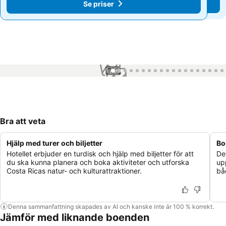
Se priser
Se priser
1 / 99
Bra att veta
Hjälp med turer och biljetter
Bo
Hotellet erbjuder en turdisk och hjälp med biljetter för att
De
du ska kunna planera och boka aktiviteter och utforska
up
Costa Ricas natur- och kulturattraktioner.
bå
Denna sammanfattning skapades av AI och kanske inte är 100 % korrekt.
Jämför med liknande boenden