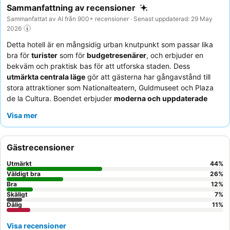
Sammanfattning av recensioner
Sammanfattat av AI från 900+ recensioner · Senast uppdaterad: 29 May
2026
Detta hotell är en mångsidig urban knutpunkt som passar lika
bra för
turister
som för
budgetresenärer
, och erbjuder en
bekväm och praktisk bas för att utforska staden. Dess
utmärkta centrala läge
gör att gästerna har gångavstånd till
stora attraktioner som Nationalteatern, Guldmuseet och Plaza
de la Cultura. Boendet erbjuder
moderna och uppdaterade
faciliteter
, inklusive ett praktiskt vattenfilter i lobbyn. Gästerna
Visa mer
berömmer konsekvent den
vänliga och hjälpsamma
personalen
och den läckra, ofta kostnadsfria, frukosten med
lokala favoriter som
Gallo Pinto
. För en lugnare upplevelse kan
Gästrecensioner
gäster överväga att be om ett rum som inte vetter mot gatan.
Utmärkt
44
%
Väldigt bra
26
%
Bra
12
%
Skäligt
7
%
Dålig
11
%
Visa recensioner