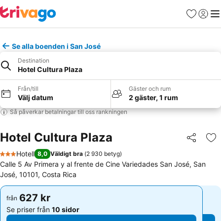
Favoriter
Logga 
Me
Se alla boenden i San José
Destination
Hotel Cultura Plaza
Från/till
Gäster och rum
Välj datum
2 gäster, 1 rum
Så påverkar betalningar till oss rankningen
Hotel Cultura Plaza
Dela
Läg
Hotell
8,0
Väldigt bra
(
2 930 betyg
)
3 Stjärnor
Calle 5 Av Primera y al frente de Cine Variedades San José, San
José, 10101, Costa Rica
627 kr
627 kr
från
från
Se priser från
10 sidor
Se priser från
10 sidor