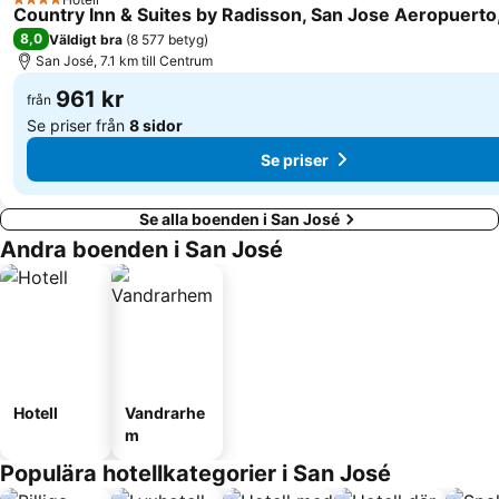
4 Stjärnor
Country Inn & Suites by Radisson, San Jose Aeropuerto
8,0
Väldigt bra
(
8 577 betyg
)
San José, 7.1 km till Centrum
961 kr
från
Se priser från
8 sidor
Se priser
Se alla boenden i San José
Andra boenden i San José
Hotell
Vandrarhe
m
Populära hotellkategorier i San José