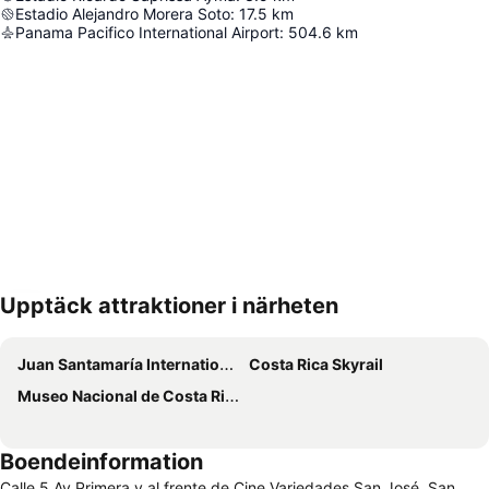
Estadio Alejandro Morera Soto
:
17.5
km
Panama Pacifico International Airport
:
504.6
km
Upptäck attraktioner i närheten
Förstora kartan
Juan Santamaría International Airport
Costa Rica Skyrail
Museo Nacional de Costa Rica
Boendeinformation
Calle 5 Av Primera y al frente de Cine Variedades San José, San