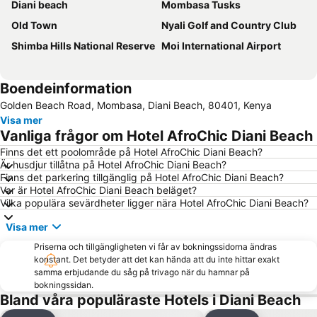
Diani beach
Mombasa Tusks
Old Town
Nyali Golf and Country Club
Shimba Hills National Reserve
Moi International Airport
Boendeinformation
Golden Beach Road, Mombasa, Diani Beach, 80401, Kenya
Visa mer
Vanliga frågor om Hotel AfroChic Diani Beach
Finns det ett poolområde på Hotel AfroChic Diani Beach?
Är husdjur tillåtna på Hotel AfroChic Diani Beach?
Finns det parkering tillgänglig på Hotel AfroChic Diani Beach?
Var är Hotel AfroChic Diani Beach beläget?
Vilka populära sevärdheter ligger nära Hotel AfroChic Diani Beach?
Visa mer
Priserna och tillgängligheten vi får av bokningssidorna ändras
konstant. Det betyder att det kan hända att du inte hittar exakt
samma erbjudande du såg på trivago när du hamnar på
bokningssidan.
Bland våra populäraste Hotels i Diani Beach