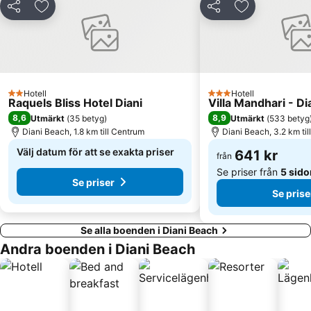
Dela
Lägg till i Mina Favoriter
Dela
Lägg till i Mi
Hotell
Hotell
2 Stjärnor
3 Stjärnor
Raquels Bliss Hotel Diani
Villa Mandhari - D
8,6
8,9
Utmärkt
(
35 betyg
)
Utmärkt
(
533 betyg
Diani Beach, 1.8 km till Centrum
Diani Beach, 3.2 km ti
Välj datum för att se exakta priser
641 kr
från
Se priser från
5 sido
Se priser
Se prise
Se alla boenden i Diani Beach
Andra boenden i Diani Beach