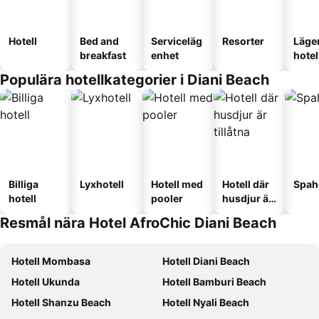
Hotell
Bed and
Serviceläg
Resorter
Läge
breakfast
enhet
hotel
Populära hotellkategorier i Diani Beach
Billiga
Lyxhotell
Hotell med
Hotell där
Spah
hotell
pooler
husdjur är
tillåtna
Resmål nära Hotel AfroChic Diani Beach
Hotell Mombasa
Hotell Diani Beach
Hotell Ukunda
Hotell Bamburi Beach
Hotell Shanzu Beach
Hotell Nyali Beach