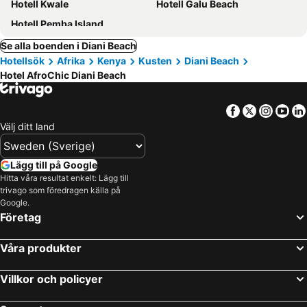
Hotell Kwale
Hotell Galu Beach
Hotell Pemba Island
Se alla boenden i Diani Beach
Hotellsök
Afrika
Kenya
Kusten
Diani Beach
Hotel AfroChic Diani Beach
Facebook
Twitter
Insta
Yo
Välj ditt land
Lägg till på Google
Hitta våra resultat enkelt: Lägg till
trivago som föredragen källa på
Google.
Företag
Våra produkter
Villkor och policyer