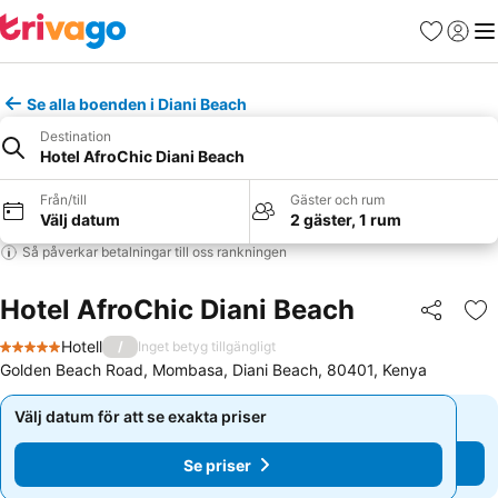
Favoriter
Logga 
Me
Se alla boenden i Diani Beach
Destination
Hotel AfroChic Diani Beach
Från/till
Gäster och rum
Välj datum
2 gäster, 1 rum
Så påverkar betalningar till oss rankningen
Hotel AfroChic Diani Beach
Dela
Läg
Hotell
/
Inget betyg tillgängligt
5 Stjärnor
Golden Beach Road, Mombasa, Diani Beach, 80401, Kenya
Välj datum för att se exakta priser
Välj datum för att se exakta priser
Se priser
Se priser