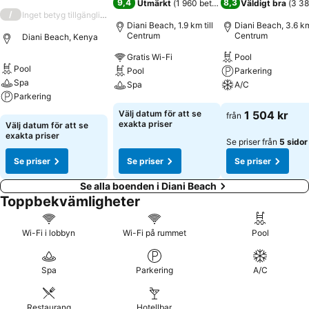
9,4
8,3
Utmärkt
(
1 960 betyg
)
Väldigt bra
(
3 38
/
Inget betyg tillgängligt
Diani Beach, 1.9 km till
Diani Beach, 3.6 km 
Centrum
Centrum
Diani Beach, Kenya
Gratis Wi-Fi
Pool
Pool
Pool
Parkering
Spa
Spa
A/C
Parkering
Se priser
Se priser
Välj datum för att se
1 504 kr
från
Se priser
exakta priser
Välj datum för att se
exakta priser
Se priser från
5 sidor
Se priser
Se priser
Se priser
Se alla boenden i Diani Beach
Toppbekvämligheter
Wi-Fi i lobbyn
Wi-Fi på rummet
Pool
Spa
Parkering
A/C
Restaurang
Hotellbar