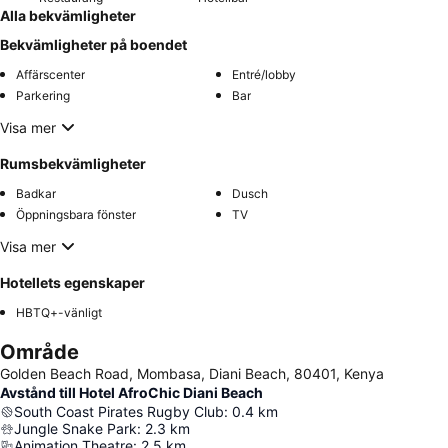
Alla bekvämligheter
Bekvämligheter på boendet
Affärscenter
Entré/lobby
Parkering
Bar
Visa mer
Rumsbekvämligheter
Badkar
Dusch
Öppningsbara fönster
TV
Visa mer
Hotellets egenskaper
HBTQ+-vänligt
Område
Golden Beach Road, Mombasa, Diani Beach, 80401, Kenya
Avstånd till Hotel AfroChic Diani Beach
South Coast Pirates Rugby Club
:
0.4
km
Jungle Snake Park
:
2.3
km
Animation Theatre
:
2.5
km