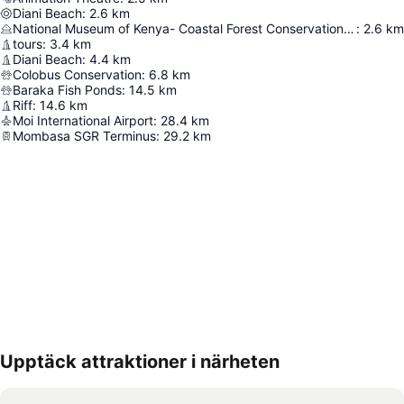
Diani Beach
:
2.6
km
National Museum of Kenya- Coastal Forest Conservation Unit
:
2.6
km
tours
:
3.4
km
Diani Beach
:
4.4
km
Colobus Conservation
:
6.8
km
Baraka Fish Ponds
:
14.5
km
Riff
:
14.6
km
Moi International Airport
:
28.4
km
Mombasa SGR Terminus
:
29.2
km
Upptäck attraktioner i närheten
Förstora kartan