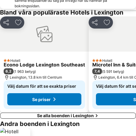
samma erbjudande du såg på trivago när du hamnar på
bokningssidan.
Bland våra populäraste Hotels i Lexington
Dela
Lägg till i Mina Favoriter
Dela
Lägg till i M
Hotell
Hotell
2 Stjärnor
3 Stjärnor
Econo Lodge Lexington Southeast
Microtel Inn & Su
6,2
7,4
(
1 963 betyg
)
(
5 591 betyg
)
Lexington, 13.8 km till Centrum
Lexington, 6.4 km till
Välj datum för att se exakta priser
Välj datum för att s
Se priser
S
Se alla boenden i Lexington
Andra boenden i Lexington