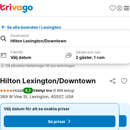
Favoriter
Logga 
Me
Se alla boenden i Lexington
Destination
Hilton Lexington/Downtown
Från/till
Gäster och rum
Välj datum
2 gäster, 1 rum
Så påverkar betalningar till oss rankningen
Hilton Lexington/Downtown
Dela
Läg
Hotell
8,2
Väldigt bra
(
5 899 betyg
)
4 Stjärnor
369 W Vine St, Lexington, 40507, USA
Välj datum för att se exakta priser
Välj datum för att se exakta priser
Se priser
Se priser