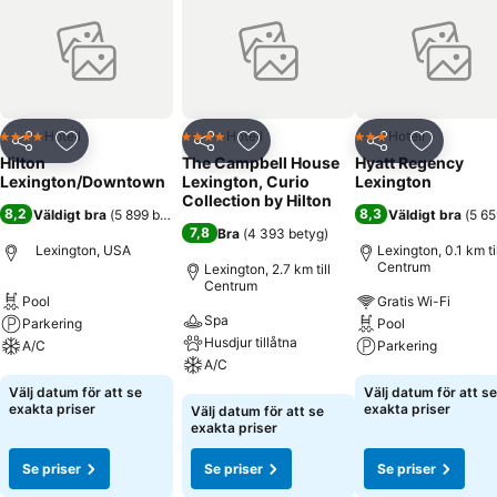
Hotell
Hotell
Hotell
4 Stjärnor
4 Stjärnor
3 Stjärnor
Dela
Lägg till i Mina Favoriter
Dela
Lägg till i Mina Favoriter
Dela
Lägg till
Hilton
The Campbell House
Hyatt Regency
Lexington/Downtown
Lexington, Curio
Lexington
Collection by Hilton
8,2
8,3
Väldigt bra
(
5 899 betyg
)
Väldigt bra
(
5 65
7,8
Bra
(
4 393 betyg
)
Lexington, USA
Lexington, 0.1 km til
Centrum
Lexington, 2.7 km till
Centrum
Pool
Gratis Wi-Fi
Spa
Parkering
Pool
Husdjur tillåtna
A/C
Parkering
A/C
Se priser
Se priser
Välj datum för att se
Välj datum för att se
Se priser
exakta priser
exakta priser
Välj datum för att se
exakta priser
Se priser
Se priser
Se priser