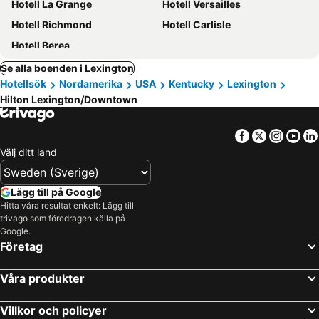
Hotell La Grange
Hotell Versailles
Hotell Richmond
Hotell Carlisle
Hotell Berea
Se alla boenden i Lexington
Hotellsök
Nordamerika
USA
Kentucky
Lexington
Hilton Lexington/Downtown
Facebook
Twitter
Insta
Yo
Välj ditt land
Lägg till på Google
Hitta våra resultat enkelt: Lägg till
trivago som föredragen källa på
Google.
Företag
Våra produkter
Villkor och policyer