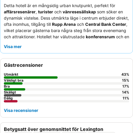
Detta hotell är en mångsidig urban knutpunkt, perfekt för
affärsresenärer
,
turister
och
vänresesällskap
som söker en
dynamisk vistelse. Dess utmärkta läge i centrum erbjuder direkt,
ofta inomhus, tillgång till
Rupp Arena
och
Central Bank Center
,
vilket placerar gästerna bara några steg från stora evenemang
och attraktioner. Hotellet har välutrustade
konferensrum
och en
bekväm
Starbucks
på bottenvåningen, som tillgodoser både
Visa mer
professionella och avslappnade behov. Gästerna berömmer
konsekvent den
vänliga och hjälpsamma personalen
, särskilt
det effektiva receptionsteamet och punktliga bussförare,
Gästrecensioner
tillsammans med den "fantastiska" och "mycket goda"
frukostbuffén
. För optimal komfort bör gästerna överväga att
Utmärkt
43
%
be om ett rum som inte vetter mot väster för att undvika
Väldigt bra
15
%
potentiella värmeproblem i fitnesscentret.
Bra
17
%
Skäligt
14
%
Dålig
11
%
Visa recensioner
Betygsatt över genomsnittet för Lexington