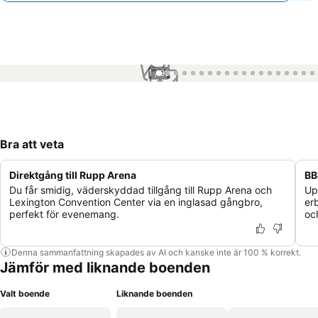
1 / 99
Bra att veta
Direktgång till Rupp Arena
BB
Du får smidig, väderskyddad tillgång till Rupp Arena och
Up
Lexington Convention Center via en inglasad gångbro,
er
perfekt för evenemang.
oc
Denna sammanfattning skapades av AI och kanske inte är 100 % korrekt.
Jämför med liknande boenden
Valt boende
Liknande boenden