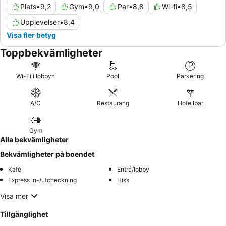
Plats
•
9,2
Gym
•
9,0
Par
•
8,8
Wi-fi
•
8,5
Upplevelser
•
8,4
Visa fler betyg
Toppbekvämligheter
Wi-Fi i lobbyn
Pool
Parkering
A/C
Restaurang
Hotellbar
Gym
Alla bekvämligheter
Bekvämligheter på boendet
Kafé
Entré/lobby
Express in-/utcheckning
Hiss
Visa mer
Tillgänglighet