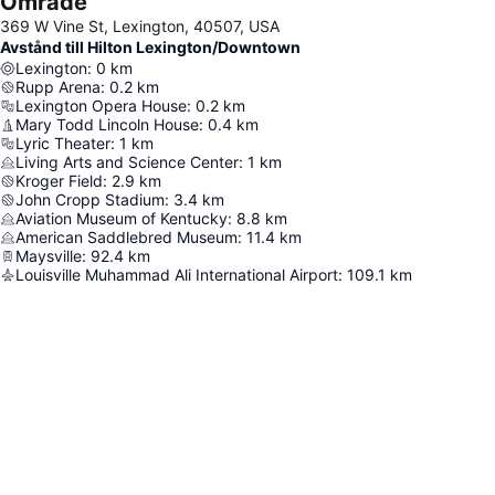
Område
369 W Vine St, Lexington, 40507, USA
Avstånd till Hilton Lexington/Downtown
Lexington
:
0
km
Rupp Arena
:
0.2
km
Lexington Opera House
:
0.2
km
Mary Todd Lincoln House
:
0.4
km
Lyric Theater
:
1
km
Living Arts and Science Center
:
1
km
Kroger Field
:
2.9
km
John Cropp Stadium
:
3.4
km
Aviation Museum of Kentucky
:
8.8
km
American Saddlebred Museum
:
11.4
km
Maysville
:
92.4
km
Louisville Muhammad Ali International Airport
:
109.1
km