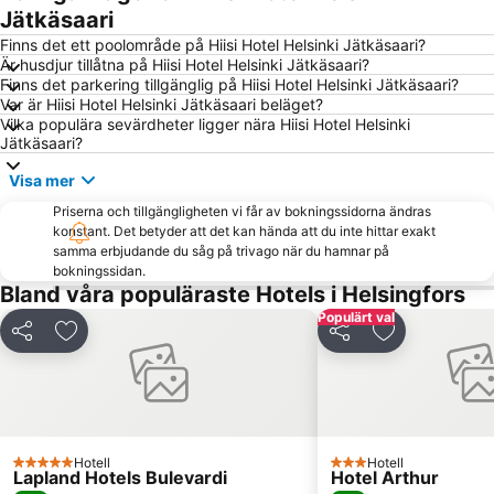
Finnish National Opera
Helsinki Olympic Stadium
Jätkäsaari
Tuska Open Air Metal Festival
Sveaborg
Finns det ett poolområde på Hiisi Hotel Helsinki Jätkäsaari?
Är husdjur tillåtna på Hiisi Hotel Helsinki Jätkäsaari?
Munkkiniemi
Stockmann
Finns det parkering tillgänglig på Hiisi Hotel Helsinki Jätkäsaari?
Var är Hiisi Hotel Helsinki Jätkäsaari beläget?
Kalasatama
Hartwall Arena
Vilka populära sevärdheter ligger nära Hiisi Hotel Helsinki
Sörnäinen
Itis
Jätkäsaari?
Vuosaari
Esplanadi
Visa mer
Tikkurilan matkakeskus
West Harbour
Priserna och tillgängligheten vi får av bokningssidorna ändras
konstant. Det betyder att det kan hända att du inte hittar exakt
Högholmen
Sello Shopping Mall
samma erbjudande du såg på trivago när du hamnar på
Jumbo shopping center
Vuosaaren satama
bokningssidan.
Bland våra populäraste Hotels i Helsingfors
Serena
Jätkäsaari
Populärt val
Parliament of Finland
Swedish Theatre
Dela
Lägg till i Mina Favoriter
Dela
Lägg till i Mi
Olympia Terminal
Töölönlahti Bay
Kallio Church
Shopping centre Iso Omena
Lönnrotinkatu
Kampin linja-autoasema
Senatstorget
Kamppi Chapel
Hotell
Hotell
5 Stjärnor
3 Stjärnor
Lapland Hotels Bulevardi
Hotel Arthur
MATKA Nordic Travel Fair
The National Museum of Finland