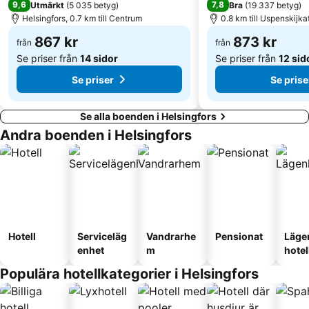
9,6
7,8
Utmärkt
(
5 035 betyg
)
Bra
(
19 337 betyg
)
Kaivopuisto
Uspenskijkatedralen
Helsingfors, 0.7 km till Centrum
0.8 km till Uspenskijka
867 kr
873 kr
från
från
Se priser från
14 sidor
Se priser från
12 sid
Se priser
Se prise
Se alla boenden i Helsingfors
Andra boenden i Helsingfors
Hotell
Serviceläg
Vandrarhe
Pensionat
Läge
enhet
m
hotel
Populära hotellkategorier i Helsingfors