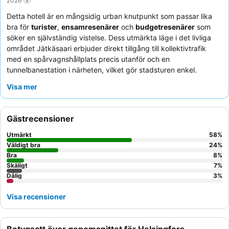
Detta hotell är en mångsidig urban knutpunkt som passar lika
bra för
turister
,
ensamresenärer
och
budgetresenärer
som
söker en självständig vistelse. Dess utmärkta läge i det livliga
området Jätkäsaari erbjuder direkt tillgång till kollektivtrafik
med en spårvagnshållplats precis utanför och en
tunnelbanestation i närheten, vilket gör stadsturen enkel.
Boendets utmärkande egenskaper är dess
gemensamma kök
Visa mer
och
tvättstuga
, som erbjuder praktiska bekvämligheter för
längre vistelser och en känsla av ett hem borta från hemmet.
Gästerna berömmer konsekvent den responsiva kundtjänsten,
Gästrecensioner
tillgänglig via telefon eller WhatsApp, och uppskattar
bekvämligheten med kylskåp på rummet. För en verkligt unik
Utmärkt
58
%
upplevelse, överväg att boka ett rum med en
privat bastu
för
Väldigt bra
24
%
ultimat avkoppling.
Bra
8
%
Skäligt
7
%
Dålig
3
%
Visa recensioner