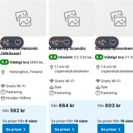
Hotell
Hotell
Hotell
3 Stjärnor
5 Stjärnor
4 Stjärnor
Dela
Lägg till i Mina Favoriter
Dela
Lägg till i Mina Favoriter
Dela
Lägg till
Hiisi Hotel Helsinki
Marski by Scandic
Scandic Simonken
Jätkäsaari
8,6
8,4
Utmärkt
(
12 339 betyg
)
Väldigt bra
(
11 5
8,3
Väldigt bra
(
946 betyg
)
1.1 km till
1.4 km till
Uspenskijkatedralen
Uspenskijkatedral
Helsingfors, Finland
Gratis Wi-Fi
Gratis Wi-Fi
Gratis Wi-Fi
Spa
Spa
Parkering
Parkering
Parkering
Husdjur tillåtna
664 kr
603 kr
från
från
592 kr
från
Se priser från
6 sidor
Se priser från
14 sidor
Se priser från
18 sido
Se priser
Se priser
Se priser