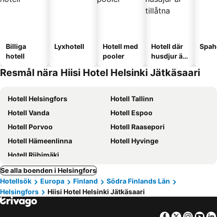
Billiga
Lyxhotell
Hotell med
Hotell där
Spah
hotell
pooler
husdjur är
tillåtna
Resmål nära Hiisi Hotel Helsinki Jätkäsaari
Hotell Helsingfors
Hotell Tallinn
Hotell Vanda
Hotell Espoo
Hotell Porvoo
Hotell Raasepori
Hotell Hämeenlinna
Hotell Hyvinge
Hotell Riihimäki
Se alla boenden i Helsingfors
Hotellsök
Europa
Finland
Södra Finlands Län
Helsingfors
Hiisi Hotel Helsinki Jätkäsaari
Facebook
Twitter
Insta
Yo