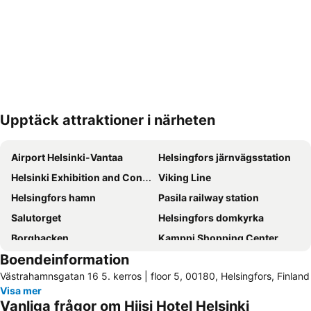
Upptäck attraktioner i närheten
Förstora kartan
Airport Helsinki-Vantaa
Helsingfors järnvägsstation
Helsinki Exhibition and Convention Centre
Viking Line
Helsingfors hamn
Pasila railway station
Salutorget
Helsingfors domkyrka
Borgbacken
Kamppi Shopping Center
Boendeinformation
Flamingo entertainment center
Silja Line
Västrahamnsgatan 16 5. kerros | floor 5, 00180, Helsingfors, Finland
Espoo Central Railway Station
Katajanokka
Visa mer
Helsinki Ice Hall
Finlandia Hall
Vanliga frågor om Hiisi Hotel Helsinki