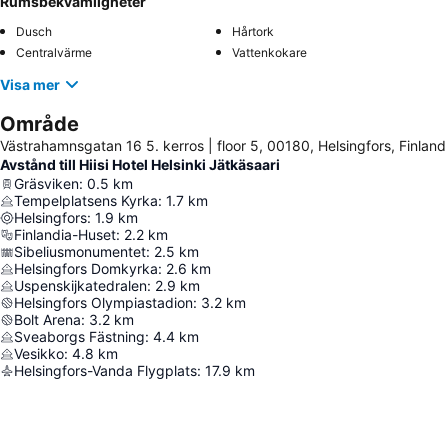
Rumsbekvämligheter
Dusch
Hårtork
Centralvärme
Vattenkokare
Visa mer
Område
Västrahamnsgatan 16 5. kerros | floor 5, 00180, Helsingfors, Finland
Avstånd till Hiisi Hotel Helsinki Jätkäsaari
Gräsviken
:
0.5
km
Tempelplatsens Kyrka
:
1.7
km
Helsingfors
:
1.9
km
Finlandia-Huset
:
2.2
km
Sibeliusmonumentet
:
2.5
km
Helsingfors Domkyrka
:
2.6
km
Uspenskijkatedralen
:
2.9
km
Helsingfors Olympiastadion
:
3.2
km
Bolt Arena
:
3.2
km
Sveaborgs Fästning
:
4.4
km
Vesikko
:
4.8
km
Helsingfors-Vanda Flygplats
:
17.9
km