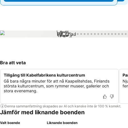
1 / 63
Bra att veta
Tillgång till Kabelfabrikens kulturcentrum
Pa
Gå bara några minuter för att nå Kaapelitehdas, Finlands
Nj
största kulturcentrum, som rymmer museer, gallerier och
fe
stora evenemang.
Denna sammanfattning skapades av AI och kanske inte är 100 % korrekt.
Jämför med liknande boenden
Valt boende
Liknande boenden