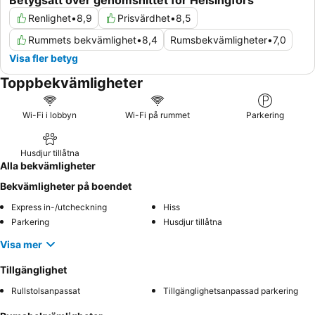
Betygsatt över genomsnittet för Helsingfors
Renlighet
•
8,9
Prisvärdhet
•
8,5
Rummets bekvämlighet
•
8,4
Rumsbekvämligheter
•
7,0
Visa fler betyg
Toppbekvämligheter
Wi-Fi i lobbyn
Wi-Fi på rummet
Parkering
Husdjur tillåtna
Alla bekvämligheter
Bekvämligheter på boendet
Express in-/utcheckning
Hiss
Parkering
Husdjur tillåtna
Visa mer
Tillgänglighet
Rullstolsanpassat
Tillgänglighetsanpassad parkering