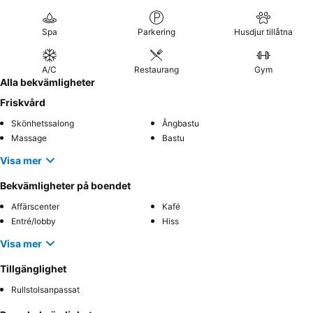
Spa
Parkering
Husdjur tillåtna
A/C
Restaurang
Gym
Alla bekvämligheter
Friskvård
Skönhetssalong
Ångbastu
Massage
Bastu
Visa mer
Bekvämligheter på boendet
Affärscenter
Kafé
Entré/lobby
Hiss
Visa mer
Tillgänglighet
Rullstolsanpassat