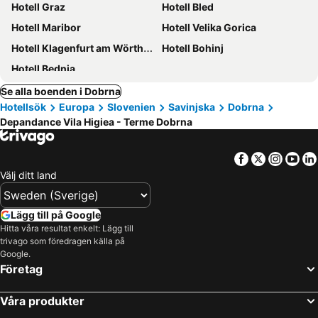
Hotell Graz
Hotell Bled
Hotell Maribor
Hotell Velika Gorica
Hotell Klagenfurt am Wörthersee
Hotell Bohinj
Hotell Bednja
Se alla boenden i Dobrna
Hotellsök
Europa
Slovenien
Savinjska
Dobrna
Depandance Vila Higiea - Terme Dobrna
Facebook
Twitter
Insta
Yo
Välj ditt land
Lägg till på Google
Hitta våra resultat enkelt: Lägg till
trivago som föredragen källa på
Google.
Företag
Våra produkter