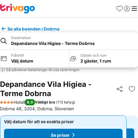
Favoriter
Logga 
Me
Se alla boenden i Dobrna
Destination
Depandance Vila Higiea - Terme Dobrna
Från/till
Gäster och rum
Välj datum
2 gäster, 1 rum
Så påverkar betalningar till oss rankningen
Depandance Vila Higiea -
Terme Dobrna
Dela
Läg
Hotell
8,0
Väldigt bra
(
115 betyg
)
4 Stjärnor
Dobrna 48, 3204, Dobrna, Slovenien
Välj datum för att se exakta priser
Välj datum för att se exakta priser
Se priser
Se priser