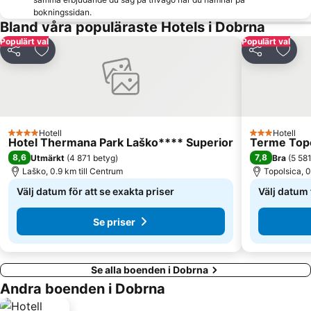
bokningssidan.
Bland våra populäraste Hotels i Dobrna
Populärt val
Populärt val
Dela
Lägg till i Mina Favoriter
Dela
Lägg 
Hotell
Hotell
4 Stjärnor
3 Stjärnor
Hotel Thermana Park Laško**** Superior
Terme Topo
8,6
7,8
Utmärkt
(
4 871 betyg
)
Bra
(
5 58
Laško, 0.9 km till Centrum
Topolsica, 0
Välj datum för att se exakta priser
Välj datum 
Se priser
Se alla boenden i Dobrna
Andra boenden i Dobrna