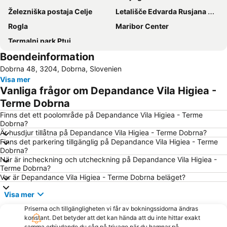
Železniška postaja Celje
Letališče Edvarda Rusjana Maribor
Rogla
Maribor Center
Termalni park Ptuj
Boendeinformation
Dobrna 48, 3204, Dobrna, Slovenien
Visa mer
Vanliga frågor om Depandance Vila Higiea -
Terme Dobrna
Finns det ett poolområde på Depandance Vila Higiea - Terme
Dobrna?
Är husdjur tillåtna på Depandance Vila Higiea - Terme Dobrna?
Finns det parkering tillgänglig på Depandance Vila Higiea - Terme
Dobrna?
När är incheckning och utcheckning på Depandance Vila Higiea -
Terme Dobrna?
Var är Depandance Vila Higiea - Terme Dobrna beläget?
Visa mer
Priserna och tillgängligheten vi får av bokningssidorna ändras
konstant. Det betyder att det kan hända att du inte hittar exakt
samma erbjudande du såg på trivago när du hamnar på