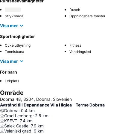
Rumsbekvämligheter
Dusch
Strykbräda
Öppningsbara fönster
Visa mer
Sportmöjligheter
Cykeluthyrning
Fitness
Tennisbana
Vandringsled
Visa mer
För barn
Lekplats
Område
Dobrna 48, 3204, Dobrna, Slovenien
Avstånd till Depandance Vila Higiea - Terme Dobrna
Dobrna
:
0.4
km
Grad Lemberg
:
2.5
km
KSEVT
:
7.4
km
Šalek Castle
:
7.9
km
Velenjski grad
:
9
km