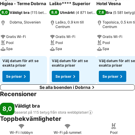
Higiea - Terme Dobrna
Laško**** Superior
Hotel Vesna
8,0
8,6
7,8
Väldigt bra
(
115 betyg
)
Utmärkt
(
4 871 betyg
)
Bra
(
5 581 betyg
)
Dobrna, Slovenien
Laško, 0.9 km till
Topolsica, 0.5 km ti
Centrum
Centrum
Gratis Wi-Fi
Gratis Wi-Fi
Gratis Wi-Fi
Pool
Pool
Pool
Spa
Spa
Spa
Välj datum för att se
Välj datum för att se
Välj datum för att se
exakta priser
exakta priser
exakta priser
Se priser
Se priser
Se priser
Se alla boenden i Dobrna
Recensioner
Väldigt bra
8,0
baserat på 115 betyg från stora
webbplatser
Toppbekvämligheter
Wi-Fi i lobbyn
Wi-Fi på rummet
Pool