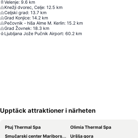
Velenje
:
9.6
km
Knežji dvorec, Celje
:
12.5
km
Celjski grad
:
13.7
km
Grad Konjice
:
14.2
km
Pečovnik - hiša Alme M. Kerlin
:
15.2
km
Grad Žovnek
:
18.3
km
Ljubljana Jože Pučnik Airport
:
60.2
km
Upptäck attraktioner i närheten
Förstora kartan
Ptuj Thermal Spa
Olimia Thermal Spa
Smučarski center Mariborsko Pohorje
Uršlja gora