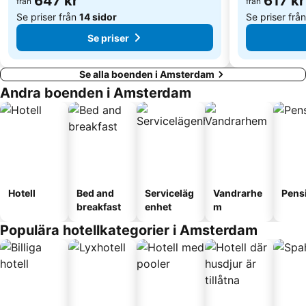
647 kr
617 kr
från
från
Oost
Sloterdijk Metro Station
Se priser från
14 sidor
Se priser frå
Se priser
Se alla boenden i Amsterdam
Andra boenden i Amsterdam
Hotell
Bed and
Serviceläg
Vandrarhe
Pens
breakfast
enhet
m
Populära hotellkategorier i Amsterdam