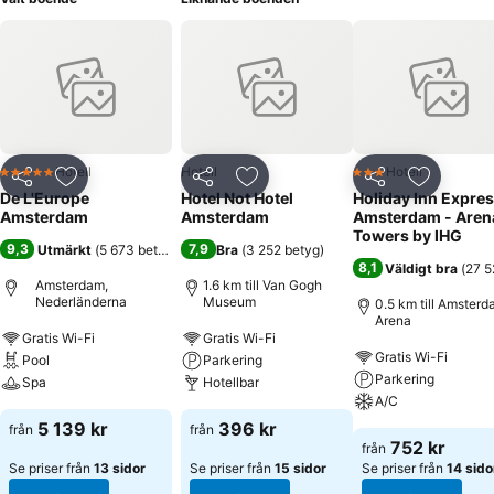
Hotell
Hotell
Hotell
5 Stjärnor
3 Stjärnor
Dela
Lägg till i Mina Favoriter
Dela
Lägg till i Mina Favoriter
Dela
Lägg till
De L'Europe
Hotel Not Hotel
Holiday Inn Expre
Amsterdam
Amsterdam
Amsterdam - Aren
Towers by IHG
9,3
7,9
Utmärkt
(
5 673 betyg
)
Bra
(
3 252 betyg
)
8,1
Väldigt bra
(
27 5
Amsterdam,
1.6 km till Van Gogh
Nederländerna
Museum
0.5 km till Amster
Arena
Gratis Wi-Fi
Gratis Wi-Fi
Gratis Wi-Fi
Pool
Parkering
Parkering
Spa
Hotellbar
A/C
5 139 kr
396 kr
från
från
752 kr
från
Se priser från
13 sidor
Se priser från
15 sidor
Se priser från
14 sido