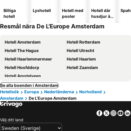
Billiga
Lyxhotell
Hotell med
Hotell där
Spah
hotell
pooler
husdjur är
tillåtna
Resmål nära De L'Europe Amsterdam
Hotell Amsterdam
Hotell Rotterdam
Hotell The Hague
Hotell Utrecht
Hotell Haarlemmermeer
Hotell Haarlem
Hotell Hoofddorp
Hotell Zaandam
Hotell Amstelveen
Se alla boenden i Amsterdam
Hotellsök
Europa
Nederländerna
Norholland
Amsterdam
De L'Europe Amsterdam
Facebook
Twitter
Insta
Yo
Välj ditt land