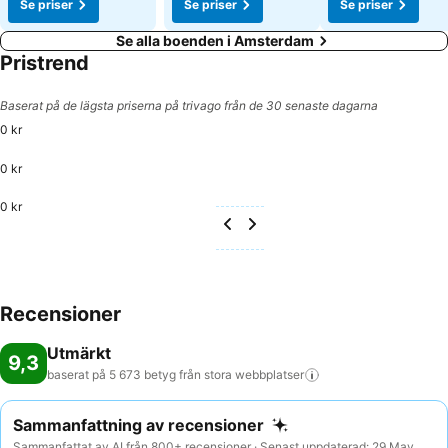
Se priser
Se priser
Se priser
Se alla boenden i Amsterdam
Pristrend
Baserat på de lägsta priserna på trivago från de 30 senaste dagarna
0 kr
0 kr
0 kr
Recensioner
Utmärkt
9,3
baserat på 5 673 betyg från stora
webbplatser
Sammanfattning av recensioner
Sammanfattat av AI från 800+ recensioner · Senast uppdaterad: 29 May