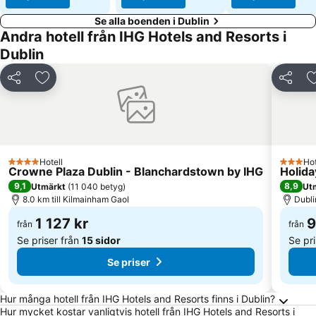
Se alla boenden i Dublin
Andra hotell från IHG Hotels and Resorts i
Dublin
Dela
Lägg till i Mina Favoriter
Dela
Hotell
Hot
4 Stjärnor
3 Stjärn
Crowne Plaza Dublin - Blanchardstown by IHG
Holida
9,1
8,9
Utmärkt
(
11 040 betyg
)
Ut
8.0 km till Kilmainham Gaol
Dubli
1 127 kr
9
från
från
Se priser från
15 sidor
Se pr
Se priser
Vanliga frågor om Dublin
Hur många hotell från IHG Hotels and Resorts finns i Dublin?
Hur mycket kostar vanligtvis hotell från IHG Hotels and Resorts i