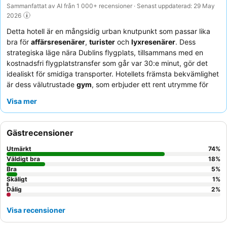
Sammanfattat av AI från 1 000+ recensioner · Senast uppdaterad: 29 May
2026
Detta hotell är en mångsidig urban knutpunkt som passar lika
bra för
affärsresenärer
,
turister
och
lyxresenärer
. Dess
strategiska läge nära Dublins flygplats, tillsammans med en
kostnadsfri flygplatstransfer som går var 30:e minut, gör det
idealiskt för smidiga transporter. Hotellets främsta bekvämlighet
är dess välutrustade
gym
, som erbjuder ett rent utrymme för
gäster att upprätthålla sina träningsrutiner. Gästerna berömmer
Visa mer
konsekvent personalens exceptionella värme och
professionalism, samt den läckra och omfattande frukostbuffén.
För en förbättrad upplevelse, överväg att boka ett rum med
Gästrecensioner
tillgång till Club Lounge
för exklusiva förmåner och en lugn
miljö.
Utmärkt
74
%
Väldigt bra
18
%
Bra
5
%
Skäligt
1
%
Dålig
2
%
Visa recensioner