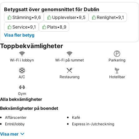
Betygsatt över genomsnittet för Dublin
Stämning
•
9,6
Upplevelser
•
9,5
Renlighet
•
9,1
Service
•
9,1
Plats
•
8,9
Visa fler betyg
Toppbekvämligheter
Wi-Fi i lobbyn
Wi-Fi på rummet
Parkering
A/C
Restaurang
Hotellbar
Gym
Alla bekvämligheter
Bekvämligheter på boendet
Affärscenter
Kafé
Entré/lobby
Express in-/utcheckning
Visa mer