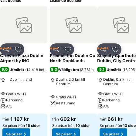
Valt boende
Liknande boenden
Hotell
Hotell
Hotell
4 Stjärnor
3 Stjärnor
4 Stjärnor
Dela
Lägg till i Mina Favoriter
Dela
Lägg till i Mina Favoriter
Dela
Lägg till
Crowne Plaza Dublin
Premier Inn Dublin Cc
Staycity Aparthote
Airport by IHG
North Docklands
Dublin, City Centr
9,0
8,3
9,1
Utmärkt
(
14 418 betyg
)
Väldigt bra
(
3 761 betyg
)
Utmärkt
(
16 295
Dublin, Irland
Dublin, 2.0 km till
Dublin, 0.8 km till
Centrum
Centrum
Gratis Wi-Fi
Gratis Wi-Fi
Gratis Wi-Fi
Parkering
Parkering
Restaurang
A/C
A/C
1 167 kr
602 kr
661 kr
från
från
från
Se priser från
16 sidor
Se priser från
10 sidor
Se priser från
13 sido
Se priser
Se priser
Se priser