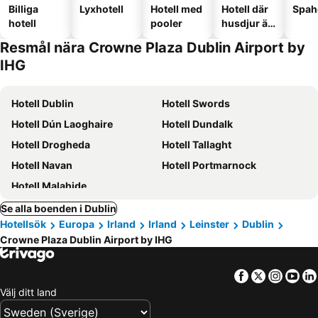
Billiga
Lyxhotell
Hotell med
Hotell där
Spah
hotell
pooler
husdjur är
tillåtna
Resmål nära Crowne Plaza Dublin Airport by
IHG
Hotell Dublin
Hotell Swords
Hotell Dún Laoghaire
Hotell Dundalk
Hotell Drogheda
Hotell Tallaght
Hotell Navan
Hotell Portmarnock
Hotell Malahide
Se alla boenden i Dublin
Hotellsök
Europa
Irland
Irland
Leinster
Dublin
Crowne Plaza Dublin Airport by IHG
Facebook
Twitter
Insta
Yo
Välj ditt land