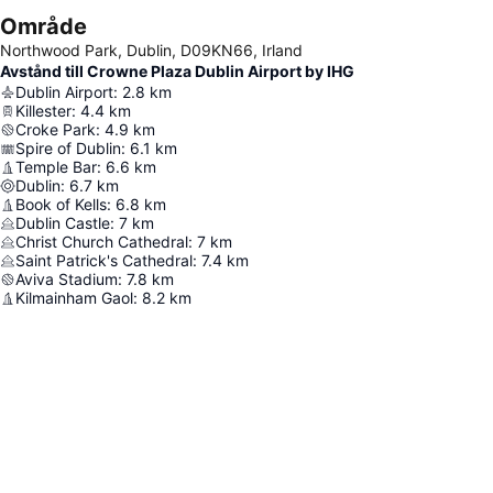
Område
Northwood Park, Dublin, D09KN66, Irland
Avstånd till Crowne Plaza Dublin Airport by IHG
Dublin Airport
:
2.8
km
Killester
:
4.4
km
Croke Park
:
4.9
km
Spire of Dublin
:
6.1
km
Temple Bar
:
6.6
km
Dublin
:
6.7
km
Book of Kells
:
6.8
km
Dublin Castle
:
7
km
Christ Church Cathedral
:
7
km
Saint Patrick's Cathedral
:
7.4
km
Aviva Stadium
:
7.8
km
Kilmainham Gaol
:
8.2
km