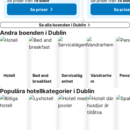
Se priser från
14 sidor
Se priser från
15 sid
Se priser
Se prise
Se alla boenden i Dublin
Andra boenden i Dublin
Hotell
Bed and
Serviceläg
Vandrarhe
Pens
breakfast
enhet
m
Populära hotellkategorier i Dublin