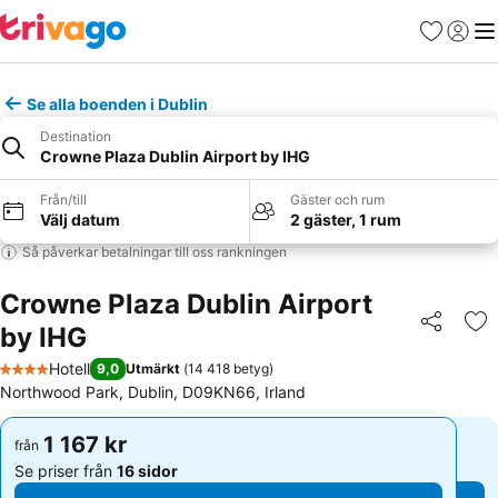
Favoriter
Logga 
Me
Se alla boenden i Dublin
Destination
Crowne Plaza Dublin Airport by IHG
Från/till
Gäster och rum
Välj datum
2 gäster, 1 rum
Så påverkar betalningar till oss rankningen
Crowne Plaza Dublin Airport
by IHG
Dela
Läg
Hotell
9,0
Utmärkt
(
14 418 betyg
)
4 Stjärnor
Northwood Park, Dublin, D09KN66, Irland
1 167 kr
1 167 kr
från
från
Se priser från
16 sidor
Se priser från
16 sidor