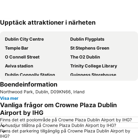
Upptäck attraktioner i närheten
Förstora kartan
Dublin City Centre
Dublin Flygplats
Temple Bar
St Stephens Green
O Connell Street
The O2 Dublin
Aviva stadion
Trinity College Library
Dublin Connolly Station
Guinness Storehouse
Boendeinformation
O Connell Bridge
Clondalkin
Northwood Park, Dublin, D09KN66, Irland
Marlay Park
Heuston Station
Visa mer
St Patrick's Day
RDS Dublin
Vanliga frågor om Crowne Plaza Dublin
Ranelagh
Powerscourt Garden
Airport by IHG
Croke Park stadion
Wicklow Mountains National Park
Finns det ett poolområde på Crowne Plaza Dublin Airport by IHG?
Är husdjur tillåtna på Crowne Plaza Dublin Airport by IHG?
Ha'penny Bridge
Dublin Zoo
Finns det parkering tillgänglig på Crowne Plaza Dublin Airport by
IHG?
Drumcondra
Docklands