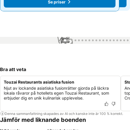
Se priser
Se priser
1 / 99
Bra att veta
Touzai Restaurants asiatiska fusion
St
Njut av lockande asiatiska fusionrätter gjorda på läckra
An
lokala råvaror på hotellets egen Touzai Restaurant, som
to
erbjuder dig en unik kulinarisk upplevelse.
Cr
Denna sammanfattning skapades av AI och kanske inte är 100 % korrekt.
Jämför med liknande boenden