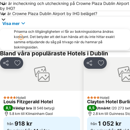
När är incheckning och utcheckning på Crowne Plaza Dublin Airport
Bloom In The Park
Below the Surface Presents: A series of maritime stories
by IHG?
Var är Crowne Plaza Dublin Airport by IHG beläget?
Dublin Slott
The Iveagh Gardens
Visa mer
Blanchardstown
Blackrock
Priserna och tillgängligheten vi får av bokningssidorna ändras
The Square
Santry
konstant. Det betyder att det kan hända att du inte hittar exakt
Arts of the Book
Dublin Hamn
samma erbjudande du såg på trivago när du hamnar på
bokningssidan.
Inchicore
Saggart
Bland våra populäraste Hotels i Dublin
Grafton Street
Kilmainham Gaol
Dela
Lägg till i Mina Favoriter
Dela
Lägg till i Mi
Portmarnock golfklubb
Templeogue
Kilcock
Dublin kongresscenter
Dame Street
Olympia Theatre
Malahide Castle
Merrion Square
Hotell
Hotell
4 Stjärnor
4 Stjärnor
Chapelizod
Drimnagh
Louis Fitzgerald Hotel
Clayton Hotel Burl
8,1
8,5
Väldigt bra
(
8 546 betyg
)
Utmärkt
(
20 273 be
Blanchardstown Centre
Castle Golf Club
5.8 km till Kilmainham Gaol
2.8 km till Guinness S
918 kr
1 052 kr
från
från