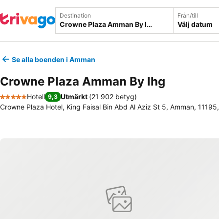
Destination
Från/till
Välj datum
Se alla boenden i Amman
Crowne Plaza Amman By Ihg
Hotell
Utmärkt
(
21 902 betyg
)
9,3
5 Stjärnor
Crowne Plaza Hotel, King Faisal Bin Abd Al Aziz St 5, Amman, 11195