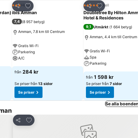
riter
Lägg till i Mina Favoriter
Lägg till i Mina Fa
Hotell
Hotell
3 Stjärnor
5 Stjärnor
Dela
Dela
rdan)
ibis Amman
Doubletree By Hilton Am
Hotel & Residences
7,4
(
8 957 betyg
)
9,1
Utmärkt
(
1 664 betyg
)
Amman, 7.8 km till Centrum
Amman, 4.4 km till Centrum
Gratis Wi-Fi
Gratis Wi-Fi
Parkering
Spa
A/C
Parkering
Se priser
284 kr
från
Se priser
1 598 kr
från
Se priser från
13 sidor
Se priser från
7 sidor
Se priser
Se priser
Se alla boende
mman
Lägg till i Mina Favoriter
Dela