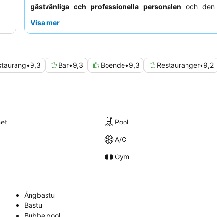
gästvänliga och professionella personalen
och den v
läckra frukostbuffén med lokala och kontinentala alterna
Visa mer
lugnare upplevelse rekommenderas gäster att be om ru
vetter mot poolområdet, då evenemang ibland kan generera
staurang
•
9,3
Bar
•
9,3
Boende
•
9,3
Restauranger
•
9,2
met
Pool
A/C
Gym
Ångbastu
Bastu
Bubbelpool