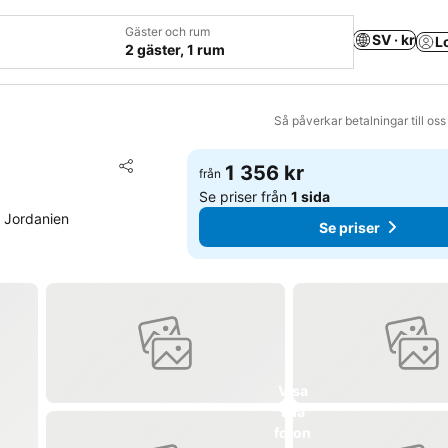
Gäster och rum
SV · kr
L
2 gäster, 1 rum
Så påverkar betalningar till os
Lägg till i Mina Favoriter
1 356 kr
från
Dela
Se priser från
1 sida
, Jordanien
Se priser