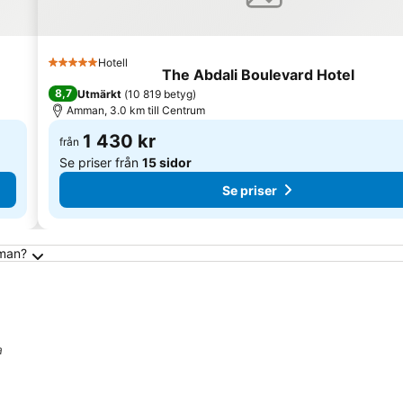
Hotell
5 Stjärnor
The Abdali Boulevard Hotel
8,7
Utmärkt
(
10 819 betyg
)
Amman, 3.0 km till Centrum
1 430 kr
från
Se priser från
15 sidor
Se priser
mman?
a