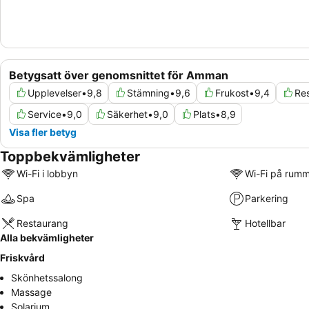
Betygsatt över genomsnittet för Amman
Upplevelser
•
9,8
Stämning
•
9,6
Frukost
•
9,4
Re
Service
•
9,0
Säkerhet
•
9,0
Plats
•
8,9
Visa fler betyg
Toppbekvämligheter
Wi-Fi i lobbyn
Wi-Fi på rum
Spa
Parkering
Restaurang
Hotellbar
Alla bekvämligheter
Friskvård
Skönhetssalong
Massage
Solarium