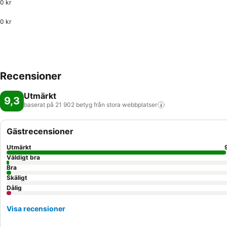
0 kr
0 kr
Recensioner
Utmärkt
9,3
baserat på 21 902 betyg från stora
webbplatser
Gästrecensioner
Utmärkt
Väldigt bra
Bra
Skäligt
Dålig
Visa recensioner