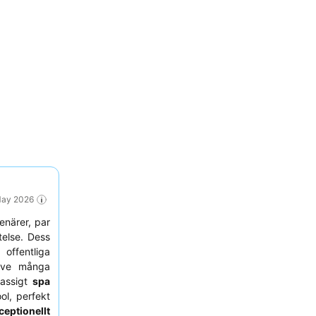
 May 2026
enärer, par
else. Dess
offentliga
usive många
lassigt
spa
ol, perfekt
ceptionellt