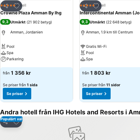
Lägg till i Mina Favoriter
Lägg till i Mina Favo
Hotell
Hotell
5 Stjärnor
5 Stjärnor
Dela
Dela
Crowne Plaza Amman By Ihg
Intercontinental Amman (Jo
9,3
9,3
Utmärkt
(
21 902 betyg
)
Utmärkt
(
22 648 betyg
)
Amman, Jordanien
Amman, 1.9 km till Centrum
Pool
Gratis Wi-Fi
Spa
Pool
Parkering
Spa
Se priser
Se priser
1 356 kr
1 803 kr
från
från
Se priser från
1 sida
Se priser från
11 sidor
Se priser
Se priser
Andra hotell från IHG Hotels and Resorts i A
Populärt val
Lägg till i Mina Favoriter
Dela