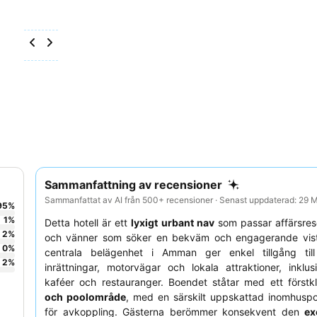
Sammanfattning av recensioner
Sammanfattat av AI från 500+ recensioner · Senast uppdaterad: 29
95
%
1
%
Detta hotell är ett
lyxigt urbant nav
som passar affärsres
2
%
och vänner som söker en bekväm och engagerande vist
0
%
centrala belägenhet i Amman ger enkel tillgång till 
2
%
inrättningar, motorvägar och lokala attraktioner, inkl
kaféer och restauranger. Boendet ståtar med ett förstk
och poolområde
, med en särskilt uppskattad inomhuspo
för avkoppling. Gästerna berömmer konsekvent den
ex