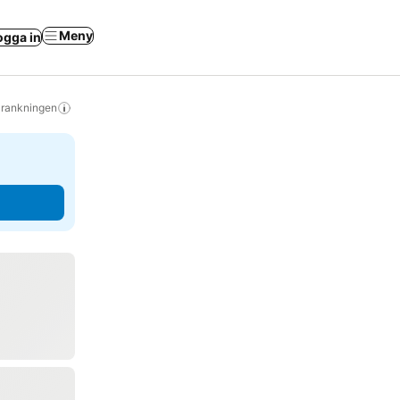
Meny
ogga in
s rankningen