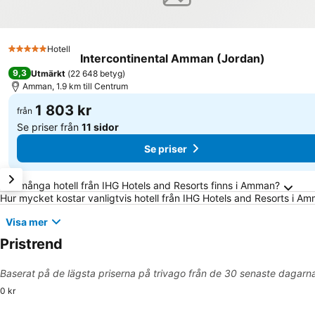
Hotell
5 Stjärnor
Intercontinental Amman (Jordan)
9,3
Utmärkt
(
22 648 betyg
)
Amman, 1.9 km till Centrum
1 803 kr
från
Se priser från
11 sidor
Se priser
Vanliga frågor om Amman
Hur många hotell från IHG Hotels and Resorts finns i Amman?
Hur mycket kostar vanligtvis hotell från IHG Hotels and Resorts i A
Visa mer
Pristrend
Baserat på de lägsta priserna på trivago från de 30 senaste dagarn
0 kr