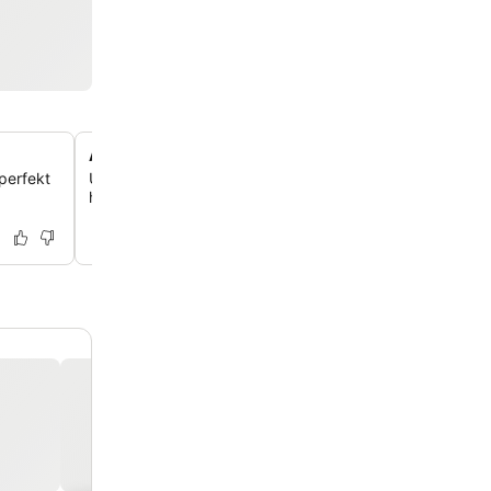
Avkopplande spa- och friskvårdsfaciliteter
 perfekt
Unna dig en föryngrande upplevelse på spaet, med bas
hamam för den ultimata avkopplingen.