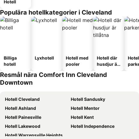
Hotell
Populära hotellkategorier i Cleveland
Billiga
Lyxhotell
Hotell med
Hotell där
Hote
hotell
pooler
husdjur är
park
tillåtna
Resmål nära Comfort Inn Cleveland
Downtown
Hotell Cleveland
Hotell Sandusky
Hotell Ashland
Hotell Mentor
Hotell Painesville
Hotell Kent
Hotell Lakewood
Hotell Independence
Hotell Warrensville Heights