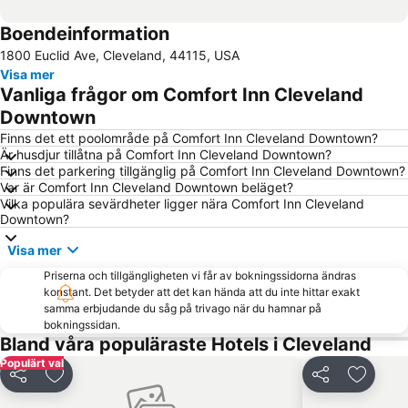
Boendeinformation
1800 Euclid Ave, Cleveland, 44115, USA
Visa mer
Vanliga frågor om Comfort Inn Cleveland
Downtown
Finns det ett poolområde på Comfort Inn Cleveland Downtown?
Är husdjur tillåtna på Comfort Inn Cleveland Downtown?
Finns det parkering tillgänglig på Comfort Inn Cleveland Downtown?
Var är Comfort Inn Cleveland Downtown beläget?
Vilka populära sevärdheter ligger nära Comfort Inn Cleveland
Downtown?
Visa mer
Priserna och tillgängligheten vi får av bokningssidorna ändras
konstant. Det betyder att det kan hända att du inte hittar exakt
samma erbjudande du såg på trivago när du hamnar på
bokningssidan.
Bland våra populäraste Hotels i Cleveland
Populärt val
Dela
Lägg till i Mina Favoriter
Dela
Lägg til