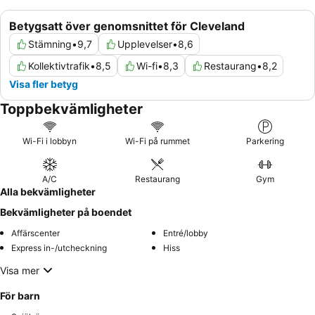
Betygsatt över genomsnittet för Cleveland
Stämning
•
9,7
Upplevelser
•
8,6
Kollektivtrafik
•
8,5
Wi-fi
•
8,3
Restaurang
•
8,2
Visa fler betyg
Toppbekvämligheter
Wi-Fi i lobbyn
Wi-Fi på rummet
Parkering
A/C
Restaurang
Gym
Alla bekvämligheter
Bekvämligheter på boendet
Affärscenter
Entré/lobby
Express in-/utcheckning
Hiss
Visa mer
För barn