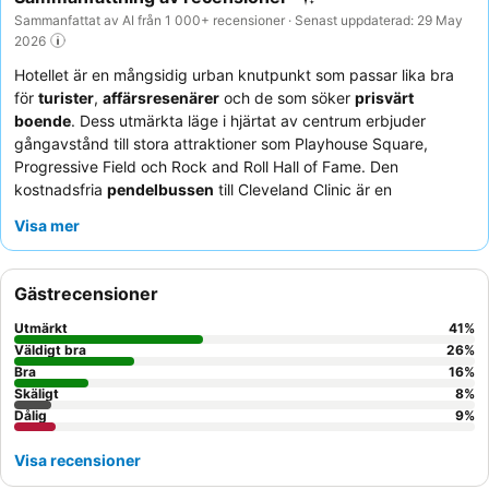
Sammanfattat av AI från 1 000+ recensioner · Senast uppdaterad: 29 May
2026
Hotellet är en mångsidig urban knutpunkt som passar lika bra
för
turister
,
affärsresenärer
och de som söker
prisvärt
boende
. Dess utmärkta läge i hjärtat av centrum erbjuder
gångavstånd till stora attraktioner som Playhouse Square,
Progressive Field och Rock and Roll Hall of Fame. Den
kostnadsfria
pendelbussen
till Cleveland Clinic är en
enastående bekvämlighet, särskilt för medicinska besökare.
Visa mer
Gästerna berömmer konsekvent den
utomordentligt
hjälpsamma och vänliga personalen
, och
frukostutbudet
,
med färska våfflor och varma rätter, ger en tillfredsställande
Gästrecensioner
start på dagen. För en lugnare upplevelse kan gäster föredra
rum som vetter bort från gatan på grund av enstaka trafikljud.
Utmärkt
41
%
Väldigt bra
26
%
Bra
16
%
Skäligt
8
%
Dålig
9
%
Visa recensioner