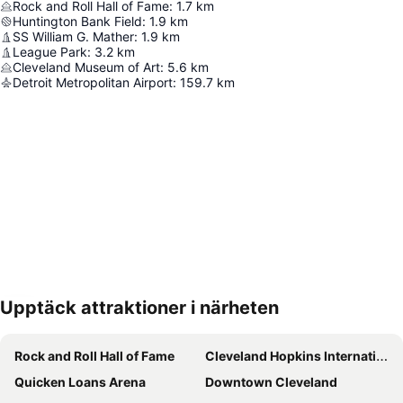
Rock and Roll Hall of Fame
:
1.7
km
Huntington Bank Field
:
1.9
km
SS William G. Mather
:
1.9
km
League Park
:
3.2
km
Cleveland Museum of Art
:
5.6
km
Detroit Metropolitan Airport
:
159.7
km
Upptäck attraktioner i närheten
Förstora kartan
Rock and Roll Hall of Fame
Cleveland Hopkins International Airport
Quicken Loans Arena
Downtown Cleveland