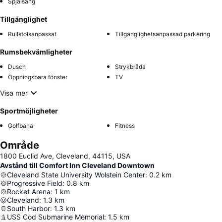
Spjälsäng
Tillgänglighet
Rullstolsanpassat
Tillgänglighetsanpassad parkering
Rumsbekvämligheter
Dusch
Strykbräda
Öppningsbara fönster
TV
Visa mer
Sportmöjligheter
Golfbana
Fitness
Område
1800 Euclid Ave, Cleveland, 44115, USA
Avstånd till Comfort Inn Cleveland Downtown
Cleveland State University Wolstein Center
:
0.2
km
Progressive Field
:
0.8
km
Rocket Arena
:
1
km
Cleveland
:
1.3
km
South Harbor
:
1.3
km
USS Cod Submarine Memorial
:
1.5
km