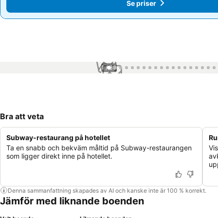
Se priser
Se priser
1 / 30
Bra att veta
Subway-restaurang på hotellet
Ru
Ta en snabb och bekväm måltid på Subway-restaurangen
Vi
som ligger direkt inne på hotellet.
av
up
Denna sammanfattning skapades av AI och kanske inte är 100 % korrekt.
Jämför med liknande boenden