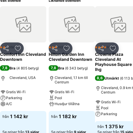
Valt boende
Liknande boenden
Hotell
Hotell
Hotell
2 Stjärnor
3 Stjärnor
4 Stjärnor
Dela
Lägg till i Mina Favoriter
Dela
Lägg till i Mina Favoriter
Dela
Lägg till
Comfort Inn Cleveland
Hilton Garden Inn
Crowne Plaza
Downtown
Cleveland Downtown
Cleveland At
Playhouse Square
7,8
7,8
Bra
(
4 805 betyg
)
Bra
(
6 343 betyg
)
Ihg
Cleveland, USA
Cleveland, 1.1 km till
8,6
Utmärkt
(
6 113 
Centrum
Cleveland, 0.9 km ti
Gratis Wi-Fi
Gratis Wi-Fi
Centrum
Parkering
Pool
Gratis Wi-Fi
A/C
Husdjur tillåtna
Pool
Parkering
1 142 kr
1 182 kr
från
från
1 375 kr
från
Se priser från
13 sidor
Se priser från
9 sidor
Se priser från
15 sido