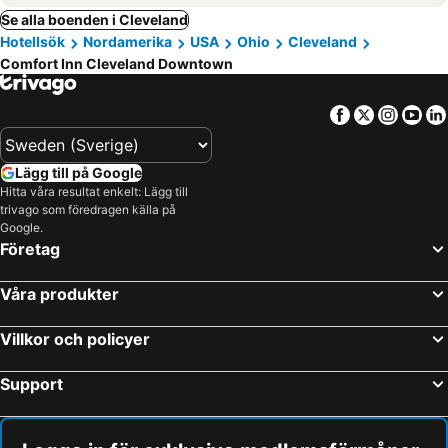
Se alla boenden i Cleveland
Hotellsök
Nordamerika
USA
Ohio
Cleveland
Comfort Inn Cleveland Downtown
Facebook
Twitter
Insta
Yo
Lägg till på Google
Hitta våra resultat enkelt: Lägg till
trivago som föredragen källa på
Google.
Företag
Våra produkter
Villkor och policyer
Support