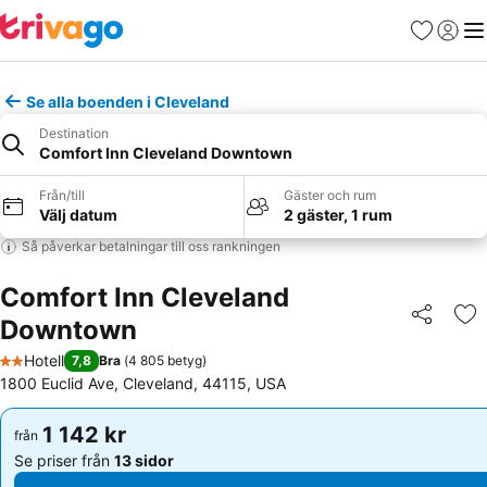
Favoriter
Logga 
Me
Se alla boenden i Cleveland
Destination
Comfort Inn Cleveland Downtown
Från/till
Gäster och rum
Välj datum
2 gäster, 1 rum
Så påverkar betalningar till oss rankningen
Comfort Inn Cleveland
Downtown
Dela
Läg
Hotell
7,8
Bra
(
4 805 betyg
)
2 Stjärnor
1800 Euclid Ave, Cleveland, 44115, USA
1 142 kr
1 142 kr
från
från
Se priser från
13 sidor
Se priser från
13 sidor