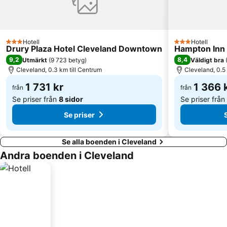
Hotell
Hotell
3 Stjärnor
3 Stjärnor
Drury Plaza Hotel Cleveland Downtown
Hampton Inn
9,2
8,4
Utmärkt
(
9 723 betyg
)
Väldigt bra
Cleveland, 0.3 km till Centrum
Cleveland, 0.5 
1 731 kr
1 366 
från
från
Se priser från
8 sidor
Se priser från
Se priser
Se alla boenden i Cleveland
Andra boenden i Cleveland