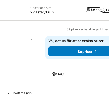
Gäster och rum
SV · kr
L
2 gäster, 1 rum
Så påverkar betalningar till os
Lägg till i Mina Favoriter
Välj datum för att se exakta priser
Dela
Se priser
A/C
Tvättmaskin