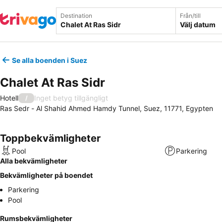
Destination
Från/till
Välj datum
Se alla boenden i Suez
Chalet At Ras Sidr
Hotell
Inget betyg tillgängligt
/
Ras Sedr - Al Shahid Ahmed Hamdy Tunnel, Suez, 11771, Egypten
Toppbekvämligheter
Pool
Parkering
Alla bekvämligheter
Bekvämligheter på boendet
Parkering
Pool
Rumsbekvämligheter