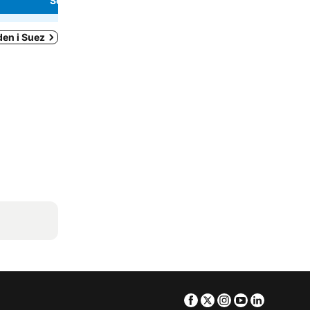
Se priser
Se priser
den i Suez
Facebook
Twitter
Instagram
Youtube
Linkedin