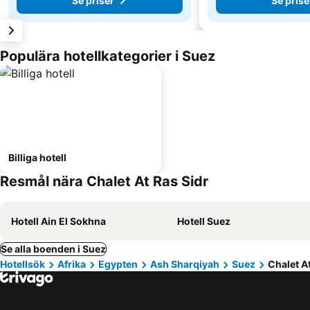
Se priser
Se prise
Populära hotellkategorier i Suez
Billiga hotell
Resmål nära Chalet At Ras Sidr
Hotell Ain El Sokhna
Hotell Suez
Se alla boenden i Suez
Hotellsök
Afrika
Egypten
Ash Sharqiyah
Suez
Chalet At