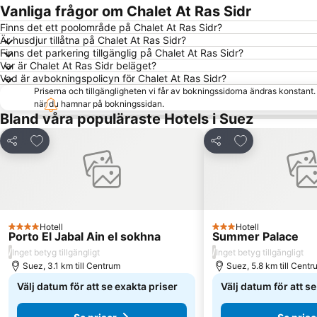
Vanliga frågor om Chalet At Ras Sidr
Finns det ett poolområde på Chalet At Ras Sidr?
Är husdjur tillåtna på Chalet At Ras Sidr?
Finns det parkering tillgänglig på Chalet At Ras Sidr?
Var är Chalet At Ras Sidr beläget?
Vad är avbokningspolicyn för Chalet At Ras Sidr?
Priserna och tillgängligheten vi får av bokningssidorna ändras konstant
när du hamnar på bokningssidan.
Bland våra populäraste Hotels i Suez
Lägg till i Mina Favoriter
Lägg till i Mina
Dela
Dela
Hotell
Hotell
4 Stjärnor
3 Stjärnor
Porto El Jabal Ain el sokhna
Summer Palace
/
/
Inget betyg tillgängligt
Inget betyg tillgängligt
Suez, 3.1 km till Centrum
Suez, 5.8 km till Centr
Välj datum för att se exakta priser
Välj datum för att s