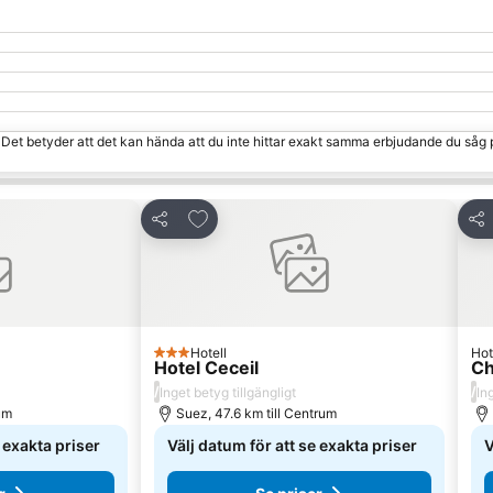
. Det betyder att det kan hända att du inte hittar exakt samma erbjudande du såg 
 Favoriter
Lägg till i Mina Favoriter
Dela
Del
Hotell
Hot
3 Stjärnor
Hotel Ceceil
Ch
/
/
Inget betyg tillgängligt
In
um
Suez, 47.6 km till Centrum
e exakta priser
Välj datum för att se exakta priser
V