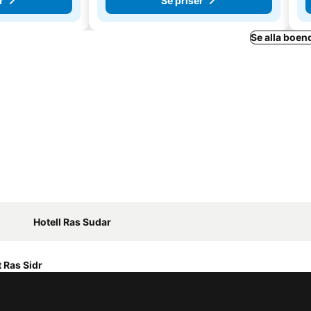
r
Se priser
Se alla boen
Hotell Ras Sudar
 Ras Sidr