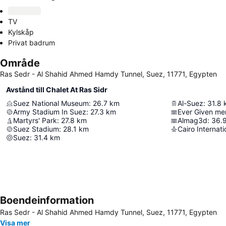
TV
Kylskåp
Privat badrum
Område
Ras Sedr - Al Shahid Ahmed Hamdy Tunnel, Suez, 11771, Egypten
Avstånd till Chalet At Ras Sidr
Suez National Museum
:
26.7
km
Al-Suez
:
31.8
Army Stadium In Suez
:
27.3
km
Ever Given me
Martyrs' Park
:
27.8
km
Almag3d
:
36.
Suez Stadium
:
28.1
km
Cairo Internati
Suez
:
31.4
km
Boendeinformation
Ras Sedr - Al Shahid Ahmed Hamdy Tunnel, Suez, 11771, Egypten
Visa mer