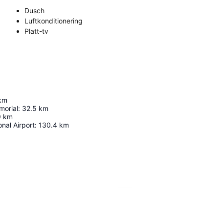
Dusch
Luftkonditionering
Platt-tv
km
morial
:
32.5
km
9
km
onal Airport
:
130.4
km
Förstora kartan