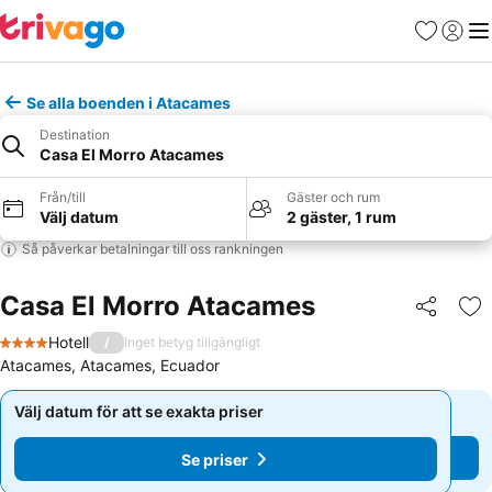
Favoriter
Logga 
Me
Se alla boenden i Atacames
Destination
Casa El Morro Atacames
Från/till
Gäster och rum
Välj datum
2 gäster, 1 rum
Så påverkar betalningar till oss rankningen
Casa El Morro Atacames
Dela
Läg
Hotell
/
Inget betyg tillgängligt
4 Stjärnor
Atacames, Atacames, Ecuador
Välj datum för att se exakta priser
Välj datum för att se exakta priser
Se priser
Se priser