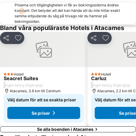
Priserna och tillgängligheten vi får av bokningssidorna ändras
konstant. Det betyder att det kan hända att du inte hittar exakt
samma erbjudande du såg på trivago när du hamnar på
bokningssidan.
Bland våra populäraste Hotels i Atacames
Dela
Lägg till i Mina Favoriter
Dela
Lägg till i Mi
Hotell
Hotell
3 Stjärnor
3 Stjärnor
Seacret Suites
Carluz
/
/
Inget betyg tillgängligt
Inget betyg tillgängligt
Atacames, 3.6 km till Centrum
Atacames, 2.2 km till 
Välj datum för att se exakta priser
Välj datum för att s
Se priser
Se prise
Se alla boenden i Atacames