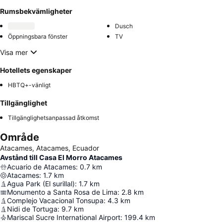
Rumsbekvämligheter
Dusch
Öppningsbara fönster
TV
Visa mer
Hotellets egenskaper
HBTQ+-vänligt
Tillgänglighet
Tillgänglighetsanpassad åtkomst
Område
Atacames, Atacames, Ecuador
Avstånd till Casa El Morro Atacames
Acuario de Atacames
:
0.7
km
Atacames
:
1.7
km
Agua Park (El surillal)
:
1.7
km
Monumento a Santa Rosa de Lima
:
2.8
km
Complejo Vacacional Tonsupa
:
4.3
km
Nidi de Tortuga
:
9.7
km
Mariscal Sucre International Airport
:
199.4
km