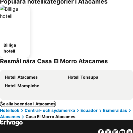
Populära hotellkategorier i Atacames
Billiga
hotell
Resmål nära Casa El Morro Atacames
Hotell Atacames
Hotell Tonsupa
Hotell Mompiche
Se alla boenden i Atacames
Hotellsök
Central- och sydamerika
Ecuador
Esmeraldas
Atacames
Casa El Morro Atacames
Facebook
Twitter
Insta
Yo