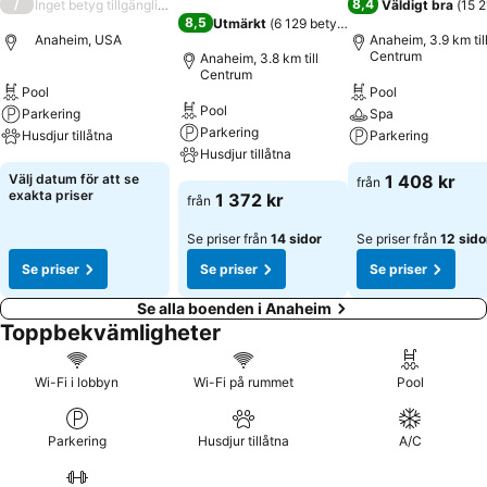
/
8,4
Inget betyg tillgängligt
Väldigt bra
(
15 2
8,5
Utmärkt
(
6 129 betyg
)
Anaheim, USA
Anaheim, 3.9 km til
Centrum
Anaheim, 3.8 km till
Centrum
Pool
Pool
Pool
Parkering
Spa
Parkering
Husdjur tillåtna
Parkering
Husdjur tillåtna
Välj datum för att se
1 408 kr
från
exakta priser
1 372 kr
från
Se priser från
14 sidor
Se priser från
12 sido
Se priser
Se priser
Se priser
Se alla boenden i Anaheim
Toppbekvämligheter
Wi-Fi i lobbyn
Wi-Fi på rummet
Pool
Parkering
Husdjur tillåtna
A/C