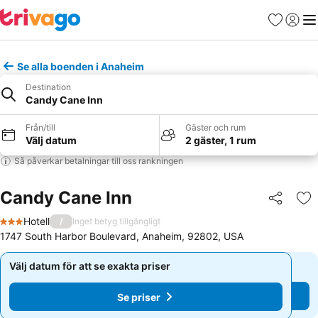
Favoriter
Logga 
Me
Se alla boenden i Anaheim
Destination
Candy Cane Inn
Från/till
Gäster och rum
Välj datum
2 gäster, 1 rum
Så påverkar betalningar till oss rankningen
Candy Cane Inn
Dela
Läg
Hotell
/
Inget betyg tillgängligt
3 Stjärnor
1747 South Harbor Boulevard, Anaheim, 92802, USA
Välj datum för att se exakta priser
Välj datum för att se exakta priser
Se priser
Se priser