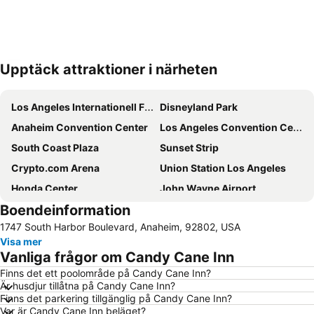
Upptäck attraktioner i närheten
Förstora kartan
Los Angeles Internationell Flygplats
Disneyland Park
Anaheim Convention Center
Los Angeles Convention Center
South Coast Plaza
Sunset Strip
Crypto.com Arena
Union Station Los Angeles
Honda Center
John Wayne Airport
Boendeinformation
La Brea Tar Pits
Disney's California Adventure
1747 South Harbor Boulevard, Anaheim, 92802, USA
Long Beach
Queen Mary
Visa mer
Port of Los Angeles
Dodger Stadium
Vanliga frågor om Candy Cane Inn
Angelus Temple
Ontario Mills
Finns det ett poolområde på Candy Cane Inn?
Är husdjur tillåtna på Candy Cane Inn?
Walt Disney Concert Hall
City Hall
Finns det parkering tillgänglig på Candy Cane Inn?
Rose Bowl Stadium
City National Grove of Anaheim
Var är Candy Cane Inn beläget?