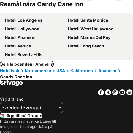
Resmål nära Candy Cane Inn
Hotell Los Angeles
Hotell Santa Monica
Hotell Hollywood
Hotell West Hollywood
Hotell Anaheim
Hotell Marina Del Rey
Hotell Venice
Hotell Long Beach
Hotell Beverly Hills
Se alla boenden i Anaheim
Hotellsök
Nordamerika
USA
Kalifornien
Anaheim
Candy Cane Inn
Facebook
Twitter
Insta
Yo
Välj ditt land
Lägg till på Google
Hitta våra resultat enkelt: Lägg till
trivago som föredragen källa på
Google.