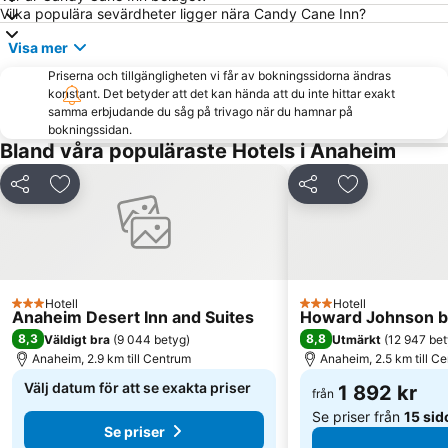
Vilka populära sevärdheter ligger nära Candy Cane Inn?
The Block at Orange
Angels Flight
Visa mer
Shrine Auditorium
Trevos at Hilton Pasadena
Priserna och tillgängligheten vi får av bokningssidorna ändras
48th Street and 8th Avenue Park
konstant. Det betyder att det kan hända att du inte hittar exakt
samma erbjudande du såg på trivago när du hamnar på
bokningssidan.
Bland våra populäraste Hotels i Anaheim
Dela
Lägg till i Mina Favoriter
Dela
Lägg till i Mi
Hotell
Hotell
3 Stjärnor
3 Stjärnor
Anaheim Desert Inn and Suites
Howard Johnson b
8,3
8,8
Väldigt bra
(
9 044 betyg
)
Utmärkt
(
12 947 be
Anaheim, 2.9 km till Centrum
Anaheim, 2.5 km till C
Välj datum för att se exakta priser
1 892 kr
från
Se priser från
15 sid
Se priser