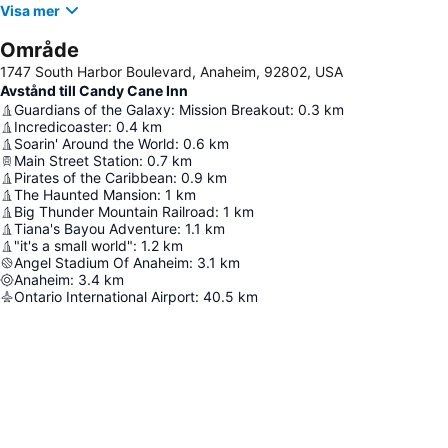
Visa mer
Område
1747 South Harbor Boulevard, Anaheim, 92802, USA
Avstånd till Candy Cane Inn
Guardians of the Galaxy: Mission Breakout
:
0.3
km
Incredicoaster
:
0.4
km
Soarin' Around the World
:
0.6
km
Main Street Station
:
0.7
km
Pirates of the Caribbean
:
0.9
km
The Haunted Mansion
:
1
km
Big Thunder Mountain Railroad
:
1
km
Tiana's Bayou Adventure
:
1.1
km
"it's a small world"
:
1.2
km
Angel Stadium Of Anaheim
:
3.1
km
Anaheim
:
3.4
km
Ontario International Airport
:
40.5
km