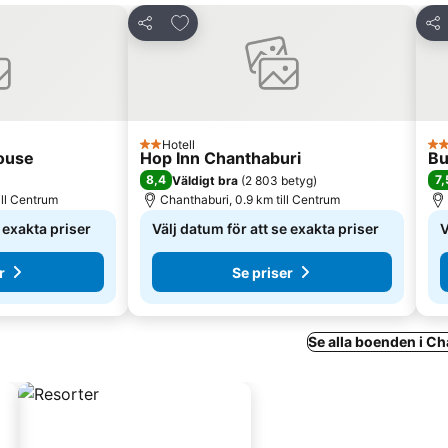
 Favoriter
Lägg till i Mina Favoriter
Dela
Del
Hotell
2 Stjärnor
2 S
ouse
Hop Inn Chanthaburi
Bu
8,4
7,
Väldigt bra
(
2 803 betyg
)
ill Centrum
Chanthaburi, 0.9 km till Centrum
e exakta priser
Välj datum för att se exakta priser
V
r
Se priser
Se alla boenden i C