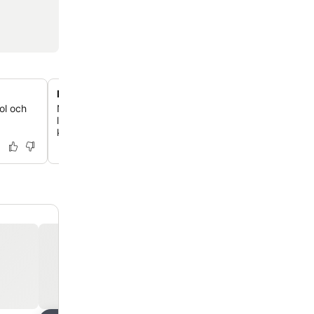
Kafé och bageri på plats
ol och
Njut av färskt kaffe, inklusive det unika Mapid-kaffet, o
läckra bakverk och traditionella thailändska desserter på
kafé.