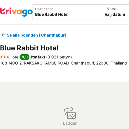
Destination
Från/till
Välj datum
Se alla boenden i Chanthaburi
Blue Rabbit Hotel
Hotell
Utmärkt
(
3 021 betyg
)
9,0
3 Stjärnor
188 MOO 2, RAKSAKCHAMUL ROAD, Chanthaburi, 22000, Thailand
Laddar