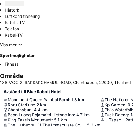
Hårtork
Luftkonditionering
Satellit-TV
Telefon
Kabel-TV
Visa mer
Sportmöjligheter
Fitness
Område
188 MOO 2, RAKSAKCHAMUL ROAD, Chanthaburi, 22000, Thailand
Avstånd till Blue Rabbit Hotel
Monument Queen Rambai Barni
:
1.8
km
Rbru Stadium
:
2
km
Kp Garden
:
9.
Chanthaburi
:
4.4
km
Phlio Waterfall
:
Baan Luang Rajamaitri Historic Inn
:
4.7
km
Tuek Daeng
:
1
King Taksin Monument
:
5.1
km
The Cathedral Of The Immaculate Conception
:
5.2
km