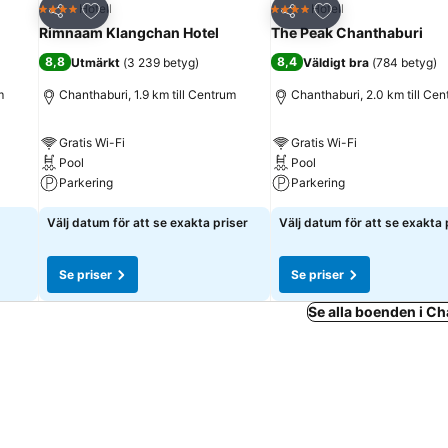
riter
Lägg till i Mina Favoriter
Lägg till i Mina Fa
Hotell
Hotell
4 Stjärnor
4 Stjärnor
Dela
Dela
Rimnaam Klangchan Hotel
The Peak Chanthaburi
8,8
8,4
Utmärkt
(
3 239 betyg
)
Väldigt bra
(
784 betyg
)
m
Chanthaburi, 1.9 km till Centrum
Chanthaburi, 2.0 km till Ce
Gratis Wi-Fi
Gratis Wi-Fi
Pool
Pool
Parkering
Parkering
Välj datum för att se exakta priser
Välj datum för att se exakta 
Se priser
Se priser
Se alla boenden i C