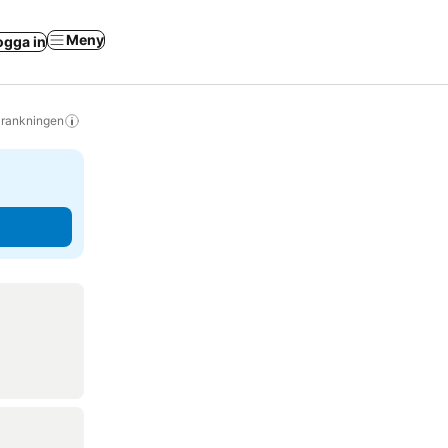
Meny
ogga in
s rankningen