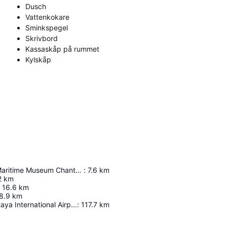
Dusch
Vattenkokare
Sminkspegel
Skrivbord
Kassaskåp på rummet
Kylskåp
The National Maritime Museum Chanthaburi
:
7.6
km
2
km
16.6
km
8.9
km
U-Tapao - Pattaya International Airport
:
117.7
km