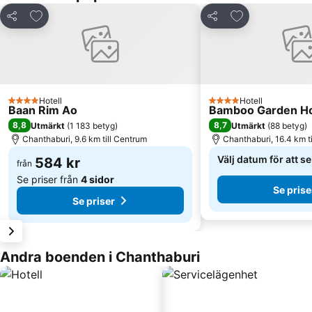
Lägg till i Mina Favoriter
Lägg till i Mina
Dela
Dela
Hotell
Hotell
4 Stjärnor
4 Stjärnor
Baan Rim Ao
Bamboo Garden H
8,8
8,7
Utmärkt
(
1 183 betyg
)
Utmärkt
(
88 betyg
)
Chanthaburi, 9.6 km till Centrum
Chanthaburi, 16.4 km t
Välj datum för att s
584 kr
från
Se priser från
4 sidor
Se prise
Se priser
Andra boenden i Chanthaburi