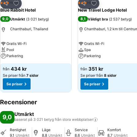
Lägg till i Mina Favoriter
Lägg till i Mina Favo
Hotell
Hotell
3 Stjärnor
3 Stjärnor
Dela
Dela
Blue Rabbit Hotel
New Travel Lodge Hotel
9,0
8,1
Utmärkt
(
3 021 betyg
)
Väldigt bra
(
2 537 betyg
)
Chanthaburi, Thailand
Chanthaburi, 1.2 km till Centru
Gratis Wi-Fi
Gratis Wi-Fi
Pool
Spa
Parkering
Parkering
434 kr
351 kr
från
från
Se priser från
7 sidor
Se priser från
8 sidor
Se priser
Se priser
Recensioner
Utmärkt
9,0
baserat på 3 021 betyg från stora
webbplatser
Renlighet
Läge
Service
Komfort
9,1
Utmärkt
8,8
Utmärkt
8,6
Utmärkt
8,7
Utmärkt