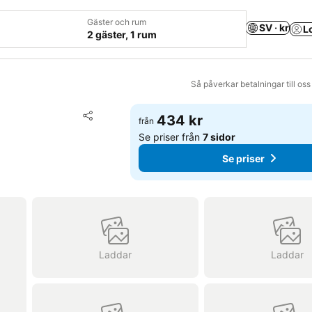
Gäster och rum
SV · kr
L
2 gäster, 1 rum
Så påverkar betalningar till os
Lägg till i Mina Favoriter
434 kr
från
Dela
Se priser från
7 sidor
Se priser
Laddar
Laddar