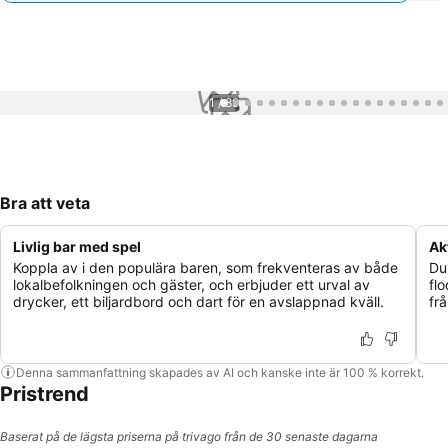
1 / 89
Bra att veta
Livlig bar med spel
Ak
Koppla av i den populära baren, som frekventeras av både
Du 
lokalbefolkningen och gäster, och erbjuder ett urval av
flo
drycker, ett biljardbord och dart för en avslappnad kväll.
frå
Denna sammanfattning skapades av AI och kanske inte är 100 % korrekt.
Pristrend
Baserat på de lägsta priserna på trivago från de 30 senaste dagarna