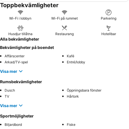
Toppbekvämligheter
Wi-Fi i lobbyn
Wi-Fi på rummet
Parkering
Husdjur tillåtna
Restaurang
Hotellbar
Alla bekvämligheter
Bekvämligheter på boendet
Affärscenter
Kafé
Arkad/TV-spel
Entré/lobby
Visa mer
Rumsbekvämligheter
Dusch
Öppningsbara fönster
TV
Hårtork
Visa mer
Sportmöjligheter
Biljardbord
Fiske