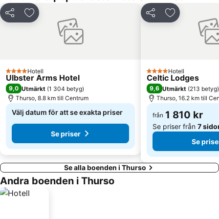
Dela
Lägg till i Mina Favoriter
Dela
Lägg till i Mi
Hotell
Hotell
4 Stjärnor
4 Stjärnor
Ulbster Arms Hotel
Celtic Lodges
9,0
9,6
Utmärkt
(
1 304 betyg
)
Utmärkt
(
213 betyg
)
Thurso, 8.8 km till Centrum
Thurso, 16.2 km till Ce
Välj datum för att se exakta priser
1 810 kr
från
Se priser från
7 sido
Se priser
Se prise
Se alla boenden i Thurso
Andra boenden i Thurso