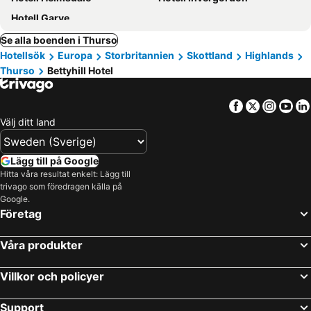
Hotell Garve
Se alla boenden i Thurso
Hotellsök
Europa
Storbritannien
Skottland
Highlands
Thurso
Bettyhill Hotel
Facebook
Twitter
Insta
Yo
Välj ditt land
Lägg till på Google
Hitta våra resultat enkelt: Lägg till
trivago som föredragen källa på
Google.
Företag
Våra produkter
Villkor och policyer
Support