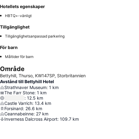
Hotellets egenskaper
HBTQ+-vänligt
Tillgänglighet
Tillgänglighetsanpassad parkering
För barn
Måltider för barn
Område
Bettyhill, Thurso, KW147SP, Storbritannien
Avstånd till Bettyhill Hotel
Strathnaver Museum
:
1
km
The Farr Stone
:
1
km
:
12.5
km
Castle Varrich
:
13.4
km
Forsinard
:
26.6
km
Ceannabeinne
:
27
km
Inverness Dalcross Airport
:
109.7
km