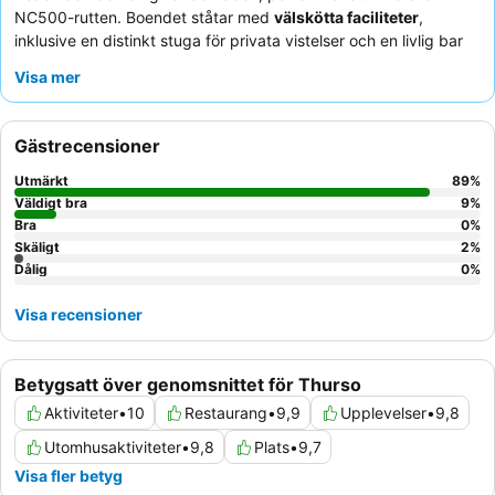
NC500-rutten. Boendet ståtar med
välskötta faciliteter
,
inklusive en distinkt stuga för privata vistelser och en livlig bar
med biljardbord och darttavla. Gästerna berömmer konsekvent
Visa mer
den
exceptionella personalen
och de läckra
middags- och
frukostalternativen
, som ofta avnjuts med imponerande
havsutsikt. För en förbättrad upplevelse, överväg att boka
Rum
Gästrecensioner
1
för dess stora fönster och havsutsikt från två håll.
Utmärkt
89
%
Väldigt bra
9
%
Bra
0
%
Skäligt
2
%
Dålig
0
%
Visa recensioner
Betygsatt över genomsnittet för Thurso
Aktiviteter
•
10
Restaurang
•
9,9
Upplevelser
•
9,8
Utomhusaktiviteter
•
9,8
Plats
•
9,7
Visa fler betyg