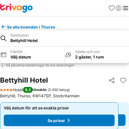
Favoriter
Logga 
Me
Se alla boenden i Thurso
Destination
Bettyhill Hotel
Från/till
Gäster och rum
Välj datum
2 gäster, 1 rum
Så påverkar betalningar till oss rankningen
Bettyhill Hotel
Dela
Läg
Hotell
9,3
Utmärkt
(
3 450 betyg
)
4 Stjärnor
Bettyhill, Thurso, KW147SP, Storbritannien
Välj datum för att se exakta priser
Välj datum för att se exakta priser
Se priser
Se priser