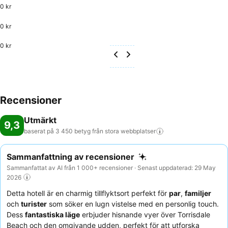
0 kr
0 kr
0 kr
Recensioner
Utmärkt
9,3
baserat på 3 450 betyg från stora
webbplatser
Sammanfattning av recensioner
Sammanfattat av AI från 1 000+ recensioner · Senast uppdaterad: 29 May
2026
Detta hotell är en charmig tillflyktsort perfekt för
par
,
familjer
och
turister
som söker en lugn vistelse med en personlig touch.
Dess
fantastiska läge
erbjuder hisnande vyer över Torrisdale
Beach och den omgivande udden, perfekt för att utforska