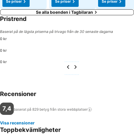
Se priser
Se priser
Se priser
Se alla boenden i Tagbilaran
Pristrend
Baserat på de lägsta priserna på trivago från de 30 senaste dagarna
0 kr
0 kr
0 kr
Recensioner
7,4
baserat på 829 betyg från stora
webbplatser
Visa recensioner
Toppbekvämligheter