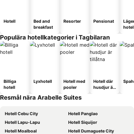
Hotell
Bed and
Resorter
Pensionat
Läge
breakfast
hotel
Populära hotellkategorier i Tagbilaran
Billiga
Lyxhotell
Hotell med
Hotell där
Spah
hotell
pooler
husdjur är
tillåtna
Resmål nära Arabelle Suites
Hotell Cebu City
Hotell Panglao
Hotell Lapu-Lapu
Hotell Siquijor
Hotell Moalboal
Hotell Dumaguete City