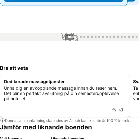
1 / 62
Bra att veta
Dedikerade massagetjänster
Sv
Unna dig en avkopplande massage innan du reser hem.
Ta
Det blir en perfekt avslutning på din semesterupplevelse
en
på hotellet.
va
Denna sammanfattning skapades av AI och kanske inte är 100 % korrekt.
Jämför med liknande boenden
Valt boende
Liknande boenden