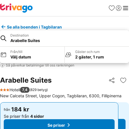
Favoriter
Logga 
Me
Se alla boenden i Tagbilaran
Destination
Arabelle Suites
Från/till
Gäster och rum
Välj datum
2 gäster, 1 rum
Så påverkar betalningar till oss rankningen
Arabelle Suites
Dela
Läg
Hotell
7,4
(
829 betyg
)
3 Stjärnor
New Calceta Street, Upper Cogon, Tagbilaran, 6300, Fillipinerna
184 kr
184 kr
från
från
Se priser från
4 sidor
Se priser från
4 sidor
Se priser
Se priser