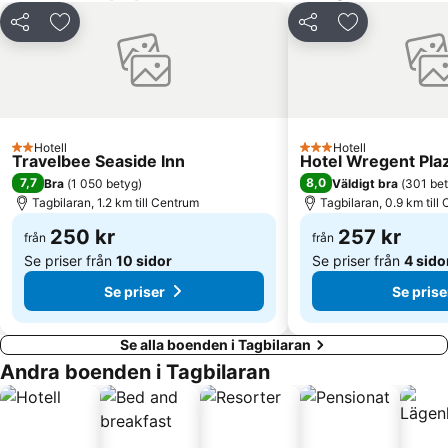
Dela
Lägg till i Mina Favoriter
Dela
Lägg till i Mi
Hotell
Hotell
2 Stjärnor
3 Stjärnor
Travelbee Seaside Inn
Hotel Wregent Pla
7,7
8,0
Bra
(
1 050 betyg
)
Väldigt bra
(
301 be
Tagbilaran, 1.2 km till Centrum
Tagbilaran, 0.9 km till
250 kr
257 kr
från
från
Se priser från
10 sidor
Se priser från
4 sido
Se priser
Se prise
Se alla boenden i Tagbilaran
Andra boenden i Tagbilaran