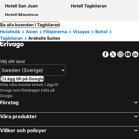
Hotell San Juan
Hotell Tagbilaran
Hotell Mandaue
Se alla boenden i Tagbilaran
Hotellsök
Asien
Fillipinerna
Visayas
Bohol
Tagbilaran
Arabelle Suites
Facebook
Twitter
Insta
Yo
Välj ditt land
Lägg till på Google
Hitta våra resultat enkelt: Lägg till
trivago som föredragen källa på
Google.
Företag
Våra produkter
Villkor och policyer