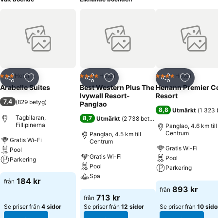
Hotell
Hotell
Hotell
3 Stjärnor
4 Stjärnor
4 Stjärnor
Dela
Lägg till i Mina Favoriter
Dela
Lägg till i Mina Favoriter
Dela
Lägg till
Arabelle Suites
Best Western Plus The
Henann Premier C
Ivywall Resort-
Resort
7,4
(
829 betyg
)
Panglao
8,8
Utmärkt
(
1 323 
Tagbilaran,
8,7
Utmärkt
(
2 738 betyg
)
Fillipinerna
Panglao, 4.6 km till
Centrum
Panglao, 4.5 km till
Gratis Wi-Fi
Centrum
Gratis Wi-Fi
Pool
Gratis Wi-Fi
Pool
Parkering
Pool
Parkering
Spa
Se priser
184 kr
från
Se priser
893 kr
från
Se priser
713 kr
från
Se priser från
4 sidor
Se priser från
12 sidor
Se priser från
10 sido