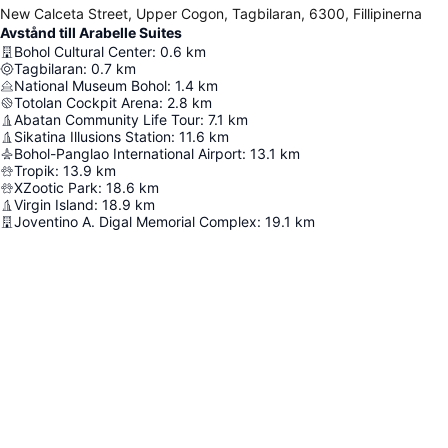
New Calceta Street, Upper Cogon, Tagbilaran, 6300, Fillipinerna
Avstånd till Arabelle Suites
Bohol Cultural Center
:
0.6
km
Tagbilaran
:
0.7
km
National Museum Bohol
:
1.4
km
Totolan Cockpit Arena
:
2.8
km
Abatan Community Life Tour
:
7.1
km
Sikatina Illusions Station
:
11.6
km
Bohol-Panglao International Airport
:
13.1
km
Tropik
:
13.9
km
XZootic Park
:
18.6
km
Virgin Island
:
18.9
km
Joventino A. Digal Memorial Complex
:
19.1
km