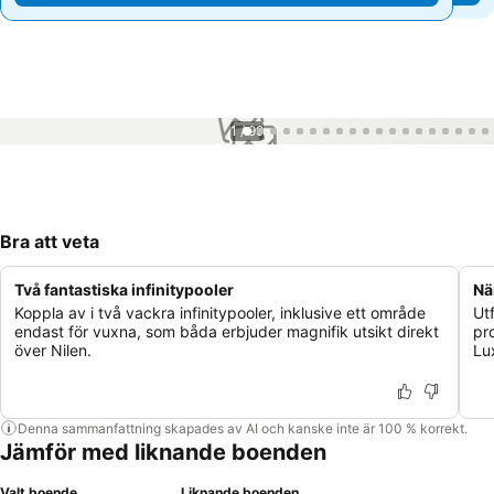
1 / 99
Bra att veta
Två fantastiska infinitypooler
Nä
Koppla av i två vackra infinitypooler, inklusive ett område
Ut
endast för vuxna, som båda erbjuder magnifik utsikt direkt
pr
över Nilen.
Lux
Denna sammanfattning skapades av AI och kanske inte är 100 % korrekt.
Jämför med liknande boenden
Valt boende
Liknande boenden