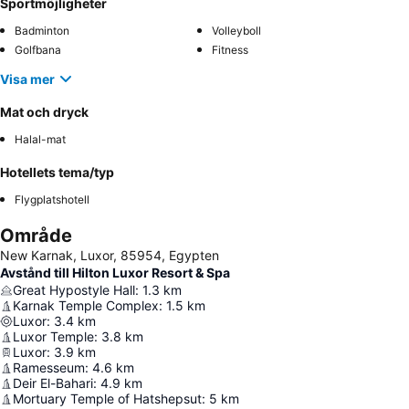
Sportmöjligheter
Badminton
Volleyboll
Golfbana
Fitness
Visa mer
Mat och dryck
Halal-mat
Hotellets tema/typ
Flygplatshotell
Område
New Karnak, Luxor, 85954, Egypten
Avstånd till Hilton Luxor Resort & Spa
Great Hypostyle Hall
:
1.3
km
Karnak Temple Complex
:
1.5
km
Luxor
:
3.4
km
Luxor Temple
:
3.8
km
Luxor
:
3.9
km
Ramesseum
:
4.6
km
Deir El-Bahari
:
4.9
km
Mortuary Temple of Hatshepsut
:
5
km