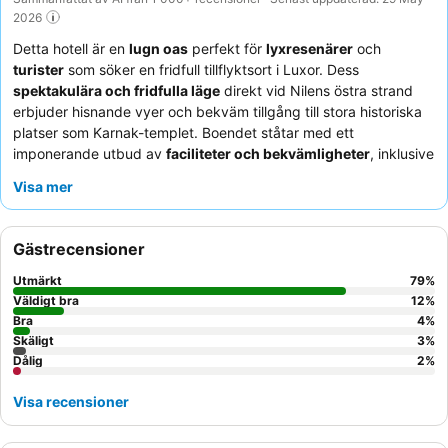
2026
Detta hotell är en
lugn oas
perfekt för
lyxresenärer
och
turister
som söker en fridfull tillflyktsort i Luxor. Dess
spektakulära och fridfulla läge
direkt vid Nilens östra strand
erbjuder hisnande vyer och bekväm tillgång till stora historiska
platser som Karnak-templet. Boendet ståtar med ett
imponerande utbud av
faciliteter och bekvämligheter
, inklusive
flera pooler med utsikt över Nilen och lugna spa-områden.
Visa mer
Gästerna berömmer konsekvent den exceptionella
personalen
och servicen
, där receptionsteamet och kock Amira på Silk
Road får särskilt beröm för sin uppmärksamhet och sina
Gästrecensioner
kulinariska läckerheter. För en förbättrad upplevelse, överväg
att boka ett rum med
utsikt över Nilen
från balkongen.
Utmärkt
79
%
Väldigt bra
12
%
Bra
4
%
Skäligt
3
%
Dålig
2
%
Visa recensioner