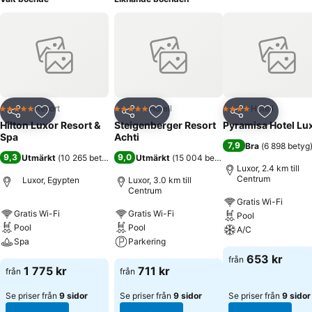
Resort
Hotell
Hotell
5 Stjärnor
5 Stjärnor
4 Stjärnor
Dela
Lägg till i Mina Favoriter
Dela
Lägg till i Mina Favoriter
Dela
Lägg till
Hilton Luxor Resort &
Steigenberger Resort
Pyramisa Hotel Lu
Spa
Achti
7,9
Bra
(
6 898 betyg
9,3
9,0
Utmärkt
(
10 265 betyg
)
Utmärkt
(
15 004 betyg
)
Luxor, 2.4 km till
Centrum
Luxor, Egypten
Luxor, 3.0 km till
Centrum
Gratis Wi-Fi
Gratis Wi-Fi
Gratis Wi-Fi
Pool
Pool
Pool
A/C
Spa
Parkering
653 kr
från
1 775 kr
711 kr
från
från
Se priser från
9 sidor
Se priser från
9 sidor
Se priser från
9 sidor