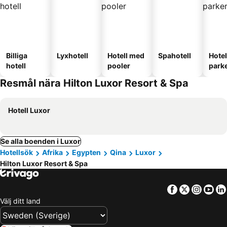
Billiga
Lyxhotell
Hotell med
Spahotell
Hote
hotell
pooler
park
Resmål nära Hilton Luxor Resort & Spa
Hotell Luxor
Se alla boenden i Luxor
Hotellsök
Afrika
Egypten
Qina
Luxor
Hilton Luxor Resort & Spa
Facebook
Twitter
Insta
Yo
Välj ditt land