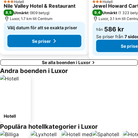
Hotell
Hotell
3 Stjärnor
3 Stjärnor
Nile Valley Hotel & Restaurant
Jewel Howard Cart
8,5
9,4
Utmärkt
(
909 betyg
)
Utmärkt
(
1 323 bet
Luxor, 1.7 km till Centrum
Luxor, 3.1 km till Cent
Välj datum för att se exakta priser
586 kr
från
Se priser från
7 sido
Se priser
Se prise
Se alla boenden i Luxor
Andra boenden i Luxor
Hotell
Populära hotellkategorier i Luxor