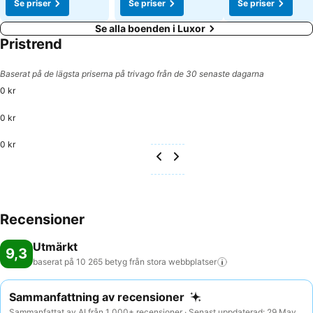
Se priser
Se priser
Se priser
Se alla boenden i Luxor
Pristrend
Baserat på de lägsta priserna på trivago från de 30 senaste dagarna
0 kr
0 kr
0 kr
Recensioner
Utmärkt
9,3
baserat på 10 265 betyg från stora
webbplatser
Sammanfattning av recensioner
Sammanfattat av AI från 1 000+ recensioner · Senast uppdaterad: 29 May