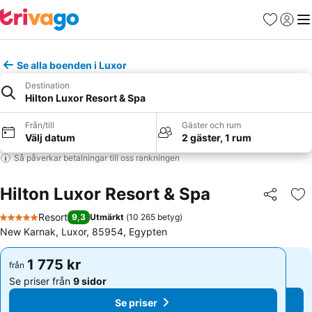
Favoriter
Logga 
Me
Se alla boenden i Luxor
Destination
Hilton Luxor Resort & Spa
Från/till
Gäster och rum
Välj datum
2 gäster, 1 rum
Så påverkar betalningar till oss rankningen
Hilton Luxor Resort & Spa
Dela
Läg
Resort
9,3
Utmärkt
(
10 265 betyg
)
5 Stjärnor
New Karnak, Luxor, 85954, Egypten
1 775 kr
1 775 kr
från
från
Se priser från
9 sidor
Se priser från
9 sidor
Se priser
Se priser