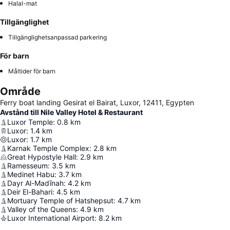
Halal-mat
Tillgänglighet
Tillgänglighetsanpassad parkering
För barn
Måltider för barn
Område
Ferry boat landing Gesirat el Bairat, Luxor, 12411, Egypten
Avstånd till Nile Valley Hotel & Restaurant
Luxor Temple
:
0.8
km
Luxor
:
1.4
km
Luxor
:
1.7
km
Karnak Temple Complex
:
2.8
km
Great Hypostyle Hall
:
2.9
km
Ramesseum
:
3.5
km
Medinet Habu
:
3.7
km
Dayr Al-Madīnah
:
4.2
km
Deir El-Bahari
:
4.5
km
Mortuary Temple of Hatshepsut
:
4.7
km
Valley of the Queens
:
4.9
km
Luxor International Airport
:
8.2
km