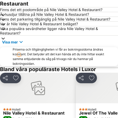
Restaurant
Finns det ett poolområde på Nile Valley Hotel & Restaurant?
Är husdjur tillåtna på Nile Valley Hotel & Restaurant?
Finns det parkering tillgänglig på Nile Valley Hotel & Restaurant?
Var är Nile Valley Hotel & Restaurant beläget?
Vilka populära sevärdheter ligger nära Nile Valley Hotel &
Restaurant?
Visa mer
Priserna och tillgängligheten vi får av bokningssidorna ändras
konstant. Det betyder att det kan hända att du inte hittar exakt
samma erbjudande du såg på trivago när du hamnar på
bokningssidan.
Bland våra populäraste Hotels i Luxor
Dela
Lägg till i Mina Favoriter
Dela
Lägg till i Mi
Hotell
Hotell
3 Stjärnor
3 Stjärnor
Nile Valley Hotel & Restaurant
Jewel Of The Vall