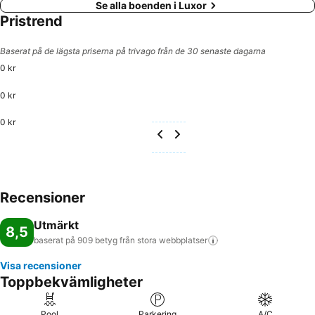
Se alla boenden i Luxor
Pristrend
Baserat på de lägsta priserna på trivago från de 30 senaste dagarna
0 kr
0 kr
0 kr
Recensioner
Utmärkt
8,5
baserat på 909 betyg från stora
webbplatser
Visa recensioner
Toppbekvämligheter
Pool
Parkering
A/C