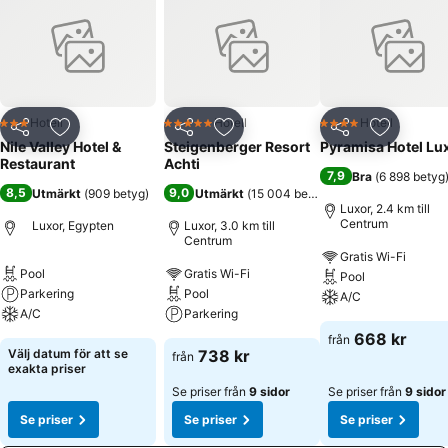
Hotell
Hotell
Hotell
3 Stjärnor
5 Stjärnor
4 Stjärnor
Dela
Lägg till i Mina Favoriter
Dela
Lägg till i Mina Favoriter
Dela
Lägg till
Nile Valley Hotel &
Steigenberger Resort
Pyramisa Hotel Lu
Restaurant
Achti
7,9
Bra
(
6 898 betyg
8,5
9,0
Utmärkt
(
909 betyg
)
Utmärkt
(
15 004 betyg
)
Luxor, 2.4 km till
Centrum
Luxor, Egypten
Luxor, 3.0 km till
Centrum
Gratis Wi-Fi
Pool
Gratis Wi-Fi
Pool
Parkering
Pool
A/C
A/C
Parkering
668 kr
från
Välj datum för att se
738 kr
från
exakta priser
Se priser från
9 sidor
Se priser från
9 sidor
Se priser
Se priser
Se priser