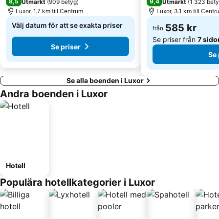
8,5
9,4
Utmärkt
(
909 betyg
)
Utmärkt
(
1 323 bet
Luxor, 1.7 km till Centrum
Luxor, 3.1 km till Cent
Välj datum för att se exakta priser
585 kr
från
Se priser från
7 sido
Se priser
Se 
Se alla boenden i Luxor
Andra boenden i Luxor
Hotell
Populära hotellkategorier i Luxor