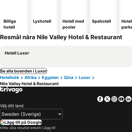
Billiga
Lyxhotell
Hotell med
Spahotell
Hote
hotell
pooler
park
Resmål nära Nile Valley Hotel & Restaurant
Hotell Luxor
Se alla boenden i Luxor
Hotellsök
Afrika
Egypten
Qina
Luxor
Nile Valley Hotel & Restaurant
Facebook
Twitter
Insta
Yo
Välj ditt land
Lägg till på Google
Hitta våra resultat enkelt: Lägg till