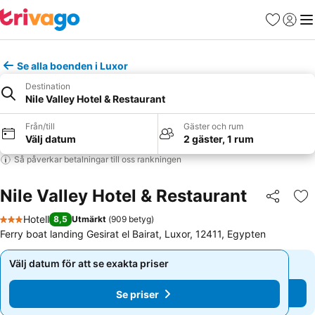
Favoriter
Logga 
Me
Se alla boenden i Luxor
Destination
Nile Valley Hotel & Restaurant
Från/till
Gäster och rum
Välj datum
2 gäster, 1 rum
Så påverkar betalningar till oss rankningen
Nile Valley Hotel & Restaurant
Dela
Läg
Hotell
8,5
Utmärkt
(
909 betyg
)
3 Stjärnor
Ferry boat landing Gesirat el Bairat, Luxor, 12411, Egypten
Välj datum för att se exakta priser
Välj datum för att se exakta priser
Se priser
Se priser