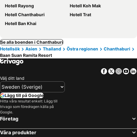
Hotell Rayong
Hotell Koh Mak
Hotell Chanthaburi
Hotell Trat
Hotell Ban Khai
Se alla boenden i Chanthaburi
Hotellsök
Asien
Thailand
Östra regionen
Chanthaburi
Baan Suan Ramita Resort
Facebook
Twitter
Insta
Yo
Välj ditt land
Lägg till på Google
Hitta våra resultat enkelt: Lägg till
trivago som föredragen källa på
Google.
Företag
Våra produkter