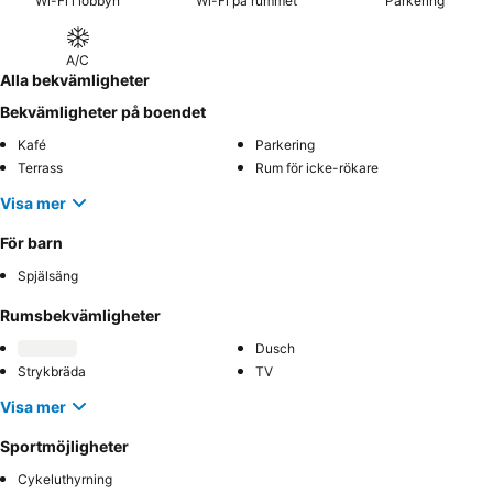
Wi-Fi i lobbyn
Wi-Fi på rummet
Parkering
A/C
Alla bekvämligheter
Bekvämligheter på boendet
Kafé
Parkering
Terrass
Rum för icke-rökare
Visa mer
För barn
Spjälsäng
Rumsbekvämligheter
Dusch
Strykbräda
TV
Visa mer
Sportmöjligheter
Cykeluthyrning