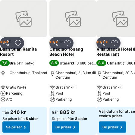
Resort
Hotell
Hotell
3 Stjärnor
3 Stjärnor
4 Stjärnor
Dela
Lägg till i Mina Favoriter
Dela
Lägg till i Mina Favoriter
Dela
Lägg till
Baan Suan Ramita
Chaolao Tosang
Villa Blanca Hotel 
Resort
Beach Hotel
Restaurant
7,8
8,5
8,6
Bra
(
411 betyg
)
Utmärkt
(
3 680 betyg
)
Utmärkt
(
1 086 
Chanthaburi, Thailand
Chanthaburi, 21.3 km till
Chanthaburi, 20.8 k
Centrum
Centrum
Gratis Wi-Fi
Gratis Wi-Fi
Gratis Wi-Fi
Parkering
Pool
Pool
A/C
Parkering
Parkering
246 kr
885 kr
Välj datum för att se
från
från
exakta priser
Se priser från
8 sidor
Se priser från
8 sidor
Se priser
Se priser
Se priser