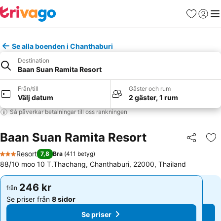
Favoriter
Logga 
Me
Se alla boenden i Chanthaburi
Destination
Baan Suan Ramita Resort
Från/till
Gäster och rum
Välj datum
2 gäster, 1 rum
Så påverkar betalningar till oss rankningen
Baan Suan Ramita Resort
Dela
Läg
Resort
7,8
Bra
(
411 betyg
)
3 Stjärnor
88/10 moo 10 T.Thachang, Chanthaburi, 22000, Thailand
246 kr
246 kr
från
från
Se priser från
8 sidor
Se priser från
8 sidor
Se priser
Se priser