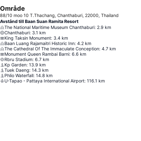
Område
88/10 moo 10 T.Thachang, Chanthaburi, 22000, Thailand
Avstånd till Baan Suan Ramita Resort
The National Maritime Museum Chanthaburi
:
2.9
km
Chanthaburi
:
3.1
km
King Taksin Monument
:
3.4
km
Baan Luang Rajamaitri Historic Inn
:
4.2
km
The Cathedral Of The Immaculate Conception
:
4.7
km
Monument Queen Rambai Barni
:
6.6
km
Rbru Stadium
:
6.7
km
Kp Garden
:
13.9
km
Tuek Daeng
:
14.3
km
Phlio Waterfall
:
14.8
km
U-Tapao - Pattaya International Airport
:
116.1
km