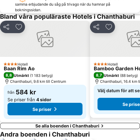
samma erbjudande du såg på trivago när du hamnar på
bokningssidan.
Bland våra populäraste Hotels i Chanthaburi
Dela
Lägg till i Mina Favoriter
Dela
Lägg till i Mi
Hotell
Hotell
4 Stjärnor
4 Stjärnor
Baan Rim Ao
Bamboo Garden H
8,8
8,7
Utmärkt
(
1 183 betyg
)
Utmärkt
(
88 betyg
)
Chanthaburi, 9.6 km till Centrum
Chanthaburi, 16.4 km t
Välj datum för att s
584 kr
från
Se priser från
4 sidor
Se prise
Se priser
Se alla boenden i Chanthaburi
Andra boenden i Chanthaburi