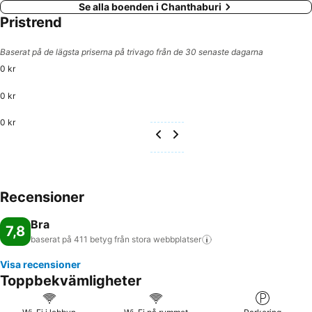
Se alla boenden i Chanthaburi
Pristrend
Baserat på de lägsta priserna på trivago från de 30 senaste dagarna
0 kr
0 kr
0 kr
Recensioner
Bra
7,8
baserat på 411 betyg från stora
webbplatser
Visa recensioner
Toppbekvämligheter