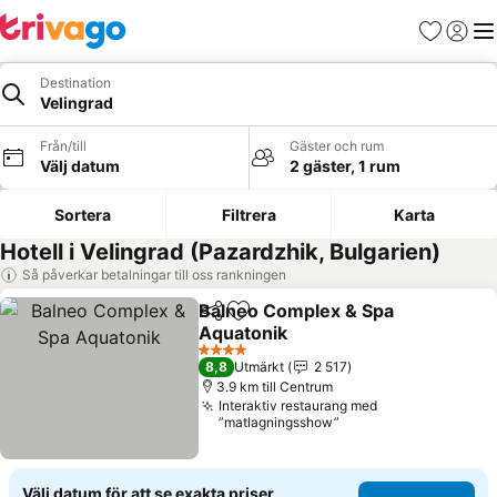
Favoriter
Logga 
Me
Destination
Velingrad
Från/till
Gäster och rum
Välj datum
2 gäster, 1 rum
Sortera
Filtrera
Karta
Hotell i Velingrad (Pazardzhik, Bulgarien)
Så påverkar betalningar till oss rankningen
Balneo Complex & Spa
Dela
Lägg till i Mina Favoriter
Aquatonik
Se priser
4 Stjärnor
8,8
Utmärkt
2 517
3.9 km till Centrum
Interaktiv restaurang med
”matlagningsshow”
Välj datum för att se exakta priser