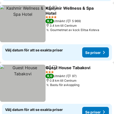
Kashmir Wellness & Spa
Dela
Lägg till i Mina Favoriter
Hotel
Se priser
4 Stjärnor
9,4
Utmärkt
5 969
3.4 km till Centrum
Gourmetmat av kock Elitsa Koteva
Se pris
Välj datum för att se exakta priser
Se priser
Guest House Tabakovi
Dela
Lägg till i Mina Favoriter
Se p
3 Stjärnor
9,0
Utmärkt
97
0.8 km till Centrum
Bastu för avkoppling
Se priser
Välj datum för att se exakta priser
Se priser