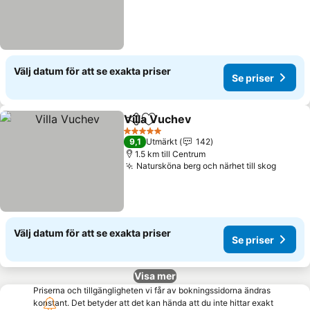
Välj datum för att se exakta priser
Se priser
Villa Vuchev
Dela
Lägg till i Mina Favoriter
Se priser
5 Stjärnor
9,1
Utmärkt
142
1.5 km till Centrum
Natursköna berg och närhet till skog
Se pri
Välj datum för att se exakta priser
Se priser
Visa mer
Priserna och tillgängligheten vi får av bokningssidorna ändras
konstant. Det betyder att det kan hända att du inte hittar exakt