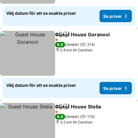
Välj datum för att se exakta priser
Se priser
Guest House Goranovi
Dela
Lägg till i Mina Favoriter
Se 
1 Stjärnor
9,6
Utmärkt
214
0.9 km till Centrum
Välj datum för att se exakta priser
Se priser
Guest House Stelia
Dela
Lägg till i Mina Favoriter
Se pris
1 Stjärnor
8,9
Utmärkt
175
3.2 km till Centrum