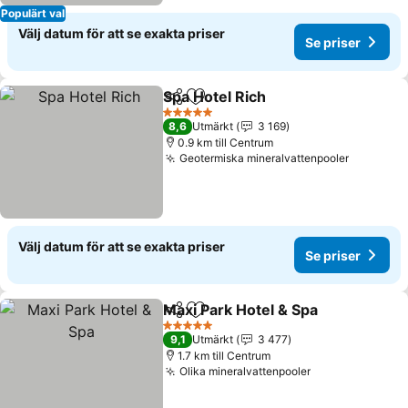
Populärt val
Välj datum för att se exakta priser
Se priser
Spa Hotel Rich
Dela
Lägg till i Mina Favoriter
Se priser
5 Stjärnor
8,6
Utmärkt
3 169
0.9 km till Centrum
Geotermiska mineralvattenpooler
Se prise
Välj datum för att se exakta priser
Se priser
Maxi Park Hotel & Spa
Dela
Lägg till i Mina Favoriter
Se p
5 Stjärnor
9,1
Utmärkt
3 477
1.7 km till Centrum
Olika mineralvattenpooler
Se priser