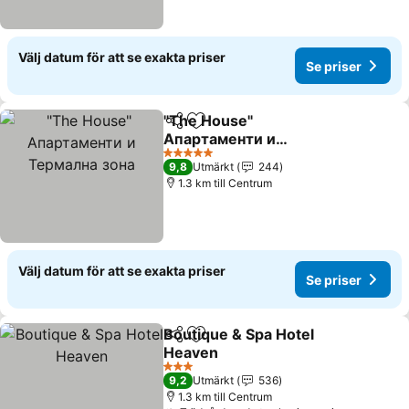
Välj datum för att se exakta priser
Se priser
"The House"
Dela
Lägg till i Mina Favoriter
Апартаменти и
Термална зона
Se priser
5 Stjärnor
9,8
Utmärkt
244
1.3 km till Centrum
Välj datum för att se exakta priser
Se priser
Boutique & Spa Hotel
Dela
Lägg till i Mina Favoriter
Heaven
Se priser
3 Stjärnor
9,2
Utmärkt
536
1.3 km till Centrum