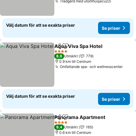
Trädgård med utomhusjacuzzi
Se priser
Välj datum för att se exakta priser
Se priser
Aqua Viva Spa Hotel
Dela
Lägg till i Mina Favoriter
Se pri
4 Stjärnor
8,6
Utmärkt
779
0.9 km till Centrum
Omfattande spa- och wellnesscenter
Se pri
Välj datum för att se exakta priser
Se priser
Panorama Apartment
Dela
Lägg till i Mina Favoriter
Se pr
4 Stjärnor
9,4
Utmärkt
165
0.6 km till Centrum