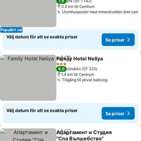
7,6
Bra
1 142
0.5 km till Centrum
Utomhuspooler med mineralvatten året runt
S
Populärt val
Välj datum för att se exakta priser
Se priser
Family Hotel Neliya
Dela
Lägg till i Mina Favoriter
Se pris
3 Stjärnor
9,0
Utmärkt
235
1.4 km till Centrum
Tillgång till privat balkong
Se priser
Välj datum för att se exakta priser
Se priser
Апартамент и Студия
Dela
Lägg till i Mina Favoriter
"Спа Вълшебство"