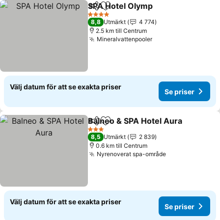
SPA Hotel Olymp
Dela
Lägg till i Mina Favoriter
Se priser
4 Stjärnor
8,8
Utmärkt
4 774
2.5 km till Centrum
Mineralvattenpooler
Se priser
Välj datum för att se exakta priser
Se priser
Balneo & SPA Hotel Aura
Dela
Lägg till i Mina Favoriter
S
3 Stjärnor
8,5
Utmärkt
2 839
0.6 km till Centrum
Nyrenoverat spa-område
Se priser
Välj datum för att se exakta priser
Se priser