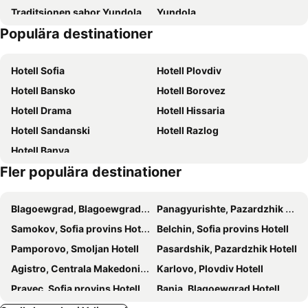
Traditsionen sabor Yundola
Yundola
Populära destinationer
Tsigov chark
ZhP gara Avramovo
Vacha Reservoir
Yazovir Dospat
Hotell Sofia
Hotell Plovdiv
Sveti Konstantin
Aviatsionen tsentar Dolna Banya
Hotell Bansko
Hotell Borovez
Dolen
Hotell Drama
Hotell Hissaria
Hotell Sandanski
Hotell Razlog
Hotell Banya
Fler populära destinationer
Blagoewgrad, Blagoewgrad Hotell
Panagyurishte, Pazardzhik Hotell
Samokov, Sofia provins Hotell
Belchin, Sofia provins Hotell
Pamporovo, Smoljan Hotell
Pasardshik, Pazardzhik Hotell
Agistro, Centrala Makedonien Hotell
Karlovo, Plovdiv Hotell
Pravec, Sofia provins Hotell
Bania, Blagoewgrad Hotell