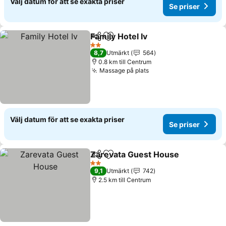
Välj datum för att se exakta priser
Se priser
Family Hotel Iv
Dela
Lägg till i Mina Favoriter
Se priser
2 Stjärnor
8,7
Utmärkt
564
0.8 km till Centrum
Massage på plats
Se priser
Välj datum för att se exakta priser
Se priser
Zarevata Guest House
Dela
Lägg till i Mina Favoriter
Se p
2 Stjärnor
9,1
Utmärkt
742
2.5 km till Centrum