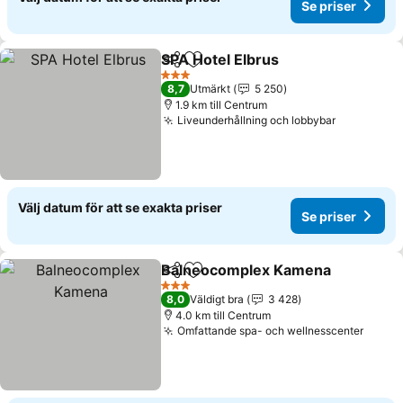
Se priser
SPA Hotel Elbrus
Dela
Lägg till i Mina Favoriter
Se priser
3 Stjärnor
8,7
Utmärkt
5 250
1.9 km till Centrum
Liveunderhållning och lobbybar
Se priser
Välj datum för att se exakta priser
Se priser
Balneocomplex Kamena
Dela
Lägg till i Mina Favoriter
Se
3 Stjärnor
8,0
Väldigt bra
3 428
4.0 km till Centrum
Omfattande spa- och wellnesscenter
Se pri