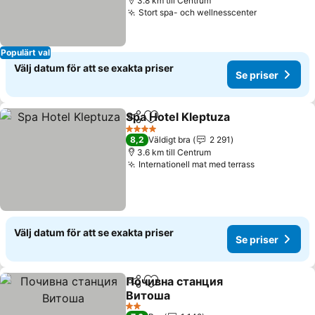
3.8 km till Centrum
Stort spa- och wellnesscenter
Se priser
Populärt val
Välj datum för att se exakta priser
Se priser
Spa Hotel Kleptuza
Dela
Lägg till i Mina Favoriter
Se pris
4 Stjärnor
8,2
Väldigt bra
2 291
3.6 km till Centrum
Internationell mat med terrass
Se priser
Välj datum för att se exakta priser
Se priser
Почивна станция
Dela
Lägg till i Mina Favoriter
Витоша
Se priser
2 Stjärnor