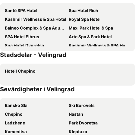
Santé SPA Hotel
Spa Hotel Rich
Kashmir Wellness & Spa Hotel
Royal Spa Hotel
Balneo Complex & Spa Aquatonik
Maxi Park Hotel & Spa
SPA Hotel Elbrus
Arte Spa & Park Hotel
Spa Hotel Dvoretsa
Kashmir Wellness & SPA Hotel Adults Only
Stadsdelar - Velingrad
Grand Hotel Velingrad
SPA Hotel Olymp
Guest House Goranovi
Arte Spa & Park Hotel
Hotell Chepino
Paradise SPA Hotel
Sevärdigheter i Velingrad
Bansko Ski
Ski Borovets
Chepino
Nastan
Ladzhene
Park Dvoretsa
Kamenitsa
Kleptuza