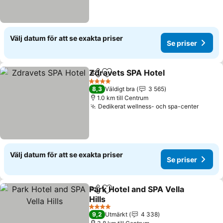
Välj datum för att se exakta priser
Se priser
Zdravets SPA Hotel
Dela
Lägg till i Mina Favoriter
Se pris
4 Stjärnor
8,3
Väldigt bra
3 565
1.0 km till Centrum
Dedikerat wellness- och spa-center
Se pri
Välj datum för att se exakta priser
Se priser
Park Hotel and SPA Vella
Dela
Lägg till i Mina Favoriter
Hills
Se priser
4 Stjärnor
9,2
Utmärkt
4 338