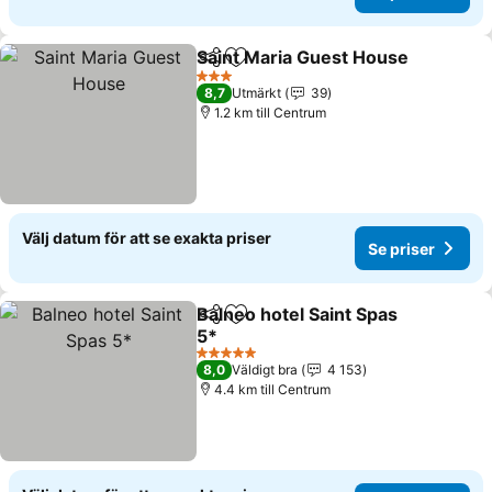
Saint Maria Guest House
Dela
Lägg till i Mina Favoriter
S
3 Stjärnor
8,7
Utmärkt
39
1.2 km till Centrum
Välj datum för att se exakta priser
Se priser
Balneo hotel Saint Spas
Dela
Lägg till i Mina Favoriter
5*
Se priser
5 Stjärnor
8,0
Väldigt bra
4 153
4.4 km till Centrum