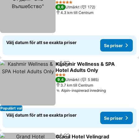
Se priser
5 Stjärnor
8,6
Utmärkt
172
4.3 km till Centrum
Välj datum för att se exakta priser
Se priser
Kashmir Wellness & SPA
Dela
Lägg till i Mina Favoriter
Hotel Adults Only
Se priser
3 Stjärnor
9,4
Utmärkt
5 985
3.7 km till Centrum
Alpin-inspirerad inredning
Se priser
Populärt val
Välj datum för att se exakta priser
Se priser
Grand Hotel Velingrad