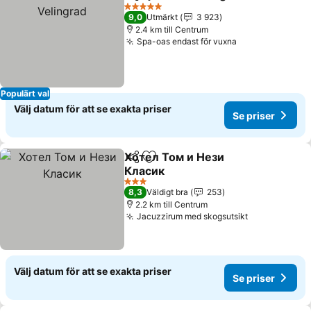
Dela
Lägg till i Mina Favoriter
Se p
5 Stjärnor
9,0
Utmärkt
3 923
2.4 km till Centrum
Spa-oas endast för vuxna
Se priser
Populärt val
Välj datum för att se exakta priser
Se priser
Хотел Том и Нези
Dela
Lägg till i Mina Favoriter
Класик
Se priser
3 Stjärnor
8,3
Väldigt bra
253
2.2 km till Centrum
Jacuzzirum med skogsutsikt
Se priser
Välj datum för att se exakta priser
Se priser