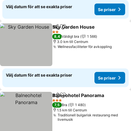
Välj datum för att se exakta priser
Se priser
Sky Garden House
Dela
Lägg till i Mina Favoriter
Se prise
2 Stjärnor
8,4
Väldigt bra
1 566
3.0 km till Centrum
Wellnessfaciliteter för avkoppling
Se prise
Välj datum för att se exakta priser
Se priser
Balneohotel Panorama
Dela
Lägg till i Mina Favoriter
Se 
3 Stjärnor
7,5
Bra
1 480
1.5 km till Centrum
Traditionell bulgarisk restaurang med
livemusik