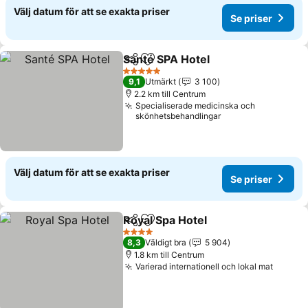
Välj datum för att se exakta priser
Se priser
Santé SPA Hotel
Dela
Lägg till i Mina Favoriter
Se priser
5 Stjärnor
9,1
Utmärkt
3 100
2.2 km till Centrum
Specialiserade medicinska och
skönhetsbehandlingar
Välj datum för att se exakta priser
Se priser
Royal Spa Hotel
Dela
Lägg till i Mina Favoriter
Se priser
4 Stjärnor
8,3
Väldigt bra
5 904
1.8 km till Centrum
Varierad internationell och lokal mat
Se pri