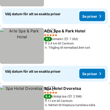
Välj datum för att se exakta priser
Se priser
Arte Spa & Park Hotel
Dela
Lägg till i Mina Favoriter
Se pr
5 Stjärnor
9,1
Utmärkt
7 262
2.4 km till Centrum
Tillgång till termalbad året runt
Se priser
Välj datum för att se exakta priser
Se priser
Spa Hotel Dvoretsa
Dela
Lägg till i Mina Favoriter
Se pris
5 Stjärnor
8,4
Väldigt bra
2 596
1.1 km till Centrum
Närhet till Kleptuza karstiska källa
Se prise