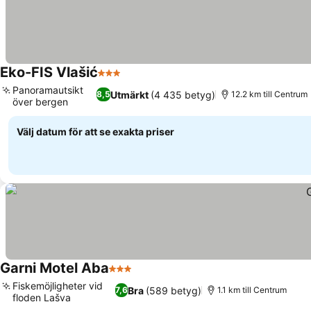
Eko-FIS Vlašić
3 Stjärnor
Se priser
Panoramautsikt
Utmärkt
(4 435 betyg)
8,5
12.2 km till Centrum
över bergen
Se priser
Välj datum för att se exakta priser
Garni Motel Aba
3 Stjärnor
Se priser
Fiskemöjligheter vid
Bra
(589 betyg)
7,6
1.1 km till Centrum
floden Lašva
Se priser