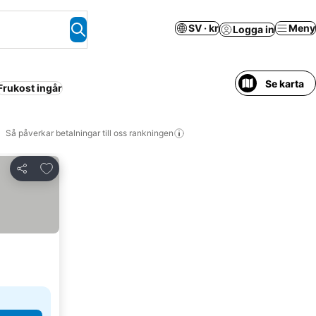
SV · kr
Meny
Logga in
Se karta
Frukost ingår
Så påverkar betalningar till oss rankningen
Lägg till i Mina Favoriter
Dela