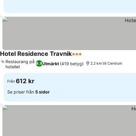
Hotel Residence Travnik
3 Stjärnor
Se priser
Restaurang på
Utmärkt
(419 betyg)
8,9
2.2 km till Centrum
hotellet
Se priser
612 kr
Från
Se priser från
5 sidor