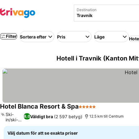
Destination
Filter
Sortera efter
Pris
Läge
Hote
Hotell i Travnik (Kanton M
Hotel Blanca Resort & Spa
5 Stjärnor
Se priser
Ski-
Väldigt bra
(2 597 betyg)
8,0
12.5 km till Centrum
in/ski-
Se priser
out
Välj datum för att se exakta priser