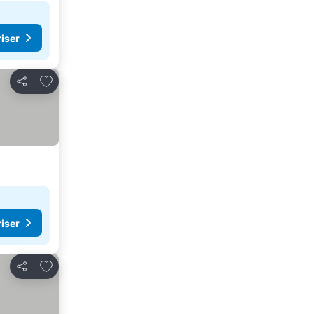
riser
Lägg till i Mina Favoriter
Dela
riser
Lägg till i Mina Favoriter
Dela