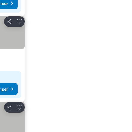
riser
Lägg till i Mina Favoriter
Dela
riser
Lägg till i Mina Favoriter
Dela