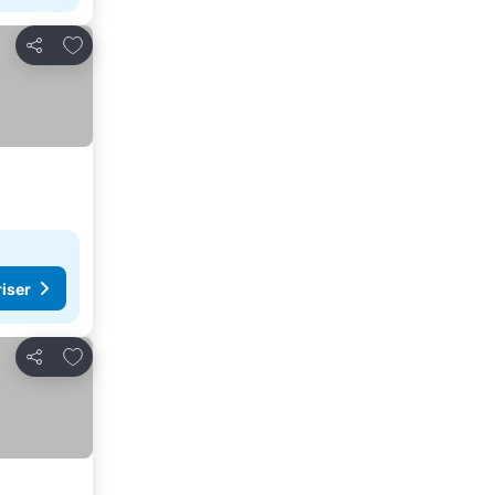
Lägg till i Mina Favoriter
Dela
riser
Lägg till i Mina Favoriter
Dela