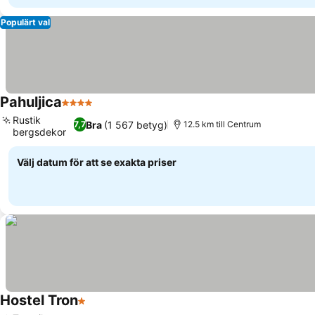
Populärt val
Pahuljica
4 Stjärnor
Se priser
Rustik
Bra
(1 567 betyg)
7,7
12.5 km till Centrum
bergsdekor
Se priser
Välj datum för att se exakta priser
Hostel Tron
1 Stjärnor
Se priser