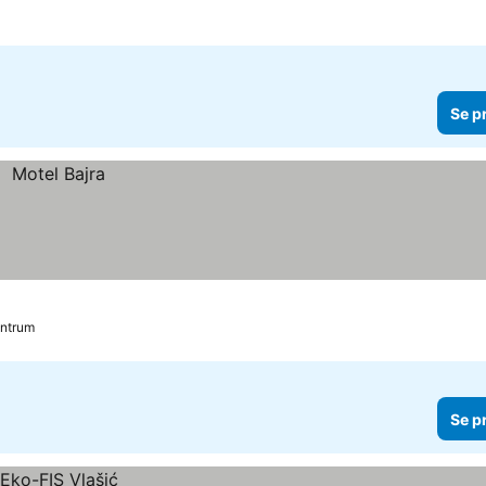
Se p
entrum
Se p