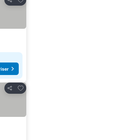
Dela
riser
Lägg till i Mina Favoriter
Dela