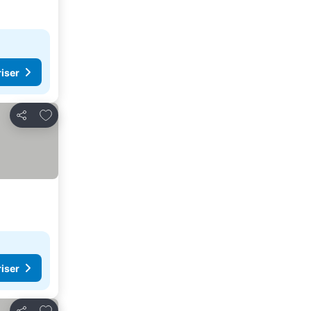
riser
Lägg till i Mina Favoriter
Dela
riser
Lägg till i Mina Favoriter