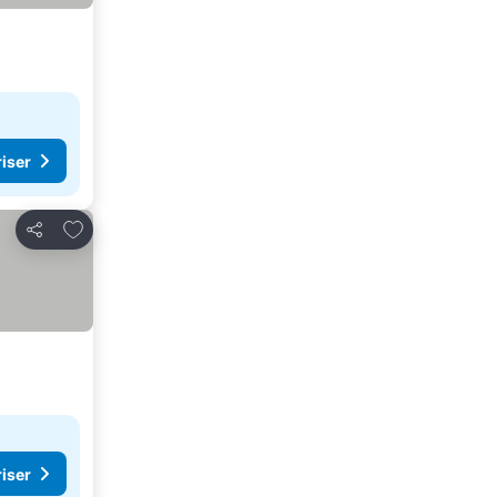
riser
Lägg till i Mina Favoriter
Dela
riser