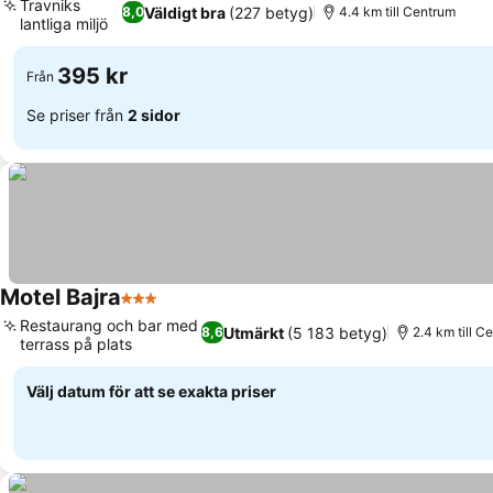
Travniks
Väldigt bra
(227 betyg)
8,0
4.4 km till Centrum
lantliga miljö
Se priser
395 kr
Från
Se priser från
2 sidor
Motel Bajra
3 Stjärnor
Se priser
Restaurang och bar med
Utmärkt
(5 183 betyg)
8,6
2.4 km till C
terrass på plats
Se priser
Välj datum för att se exakta priser