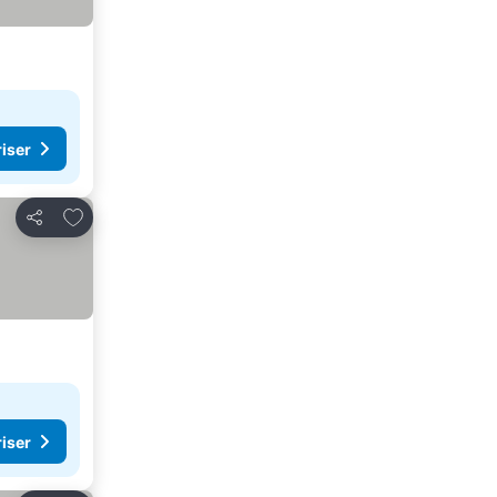
riser
Lägg till i Mina Favoriter
Dela
riser