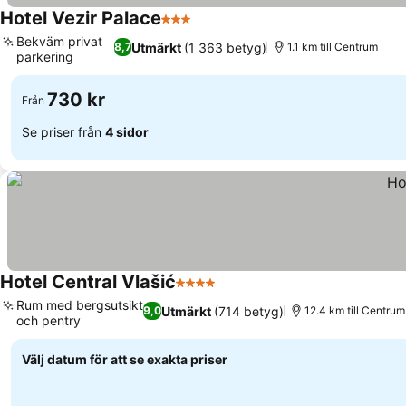
Hotel Vezir Palace
3 Stjärnor
Se priser
Bekväm privat
Utmärkt
(1 363 betyg)
8,7
1.1 km till Centrum
parkering
Se priser
730 kr
Från
Se priser från
4 sidor
Hotel Central Vlašić
4 Stjärnor
Se priser
Rum med bergsutsikt
Utmärkt
(714 betyg)
9,0
12.4 km till Centrum
och pentry
Se priser
Välj datum för att se exakta priser