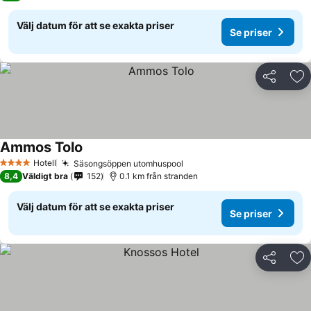
Välj datum för att se exakta priser
Se priser
Dela
Läg
Ammos Tolo
Se priser
Hotell
Säsongsöppen utomhuspool
Se priser
4 Stjärnor
8,4
Väldigt bra
152
0.1 km från stranden
Välj datum för att se exakta priser
Se priser
Dela
Läg