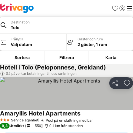
Favoriter
Logga 
Me
Destination
Tolo
Från/till
Gäster och rum
Välj datum
2 gäster, 1 rum
Sortera
Filtrera
Karta
Hotell i Tolo (Peloponnese, Grekland)
Så påverkar betalningar till oss rankningen
Dela
Läg
Amaryllis Hotel Apartments
Se priser
Servicelägenhet
Pool på en sluttning med bar
Se priser
3 Stjärnor
9,3
Utmärkt
1 550
0.1 km från stranden