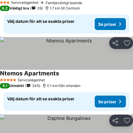
Servicelägenhet
Familjevänligt boende
Se priser
3 Stjärnor
8,2
Väldigt bra
39
1.7 km till Centrum
Välj datum för att se exakta priser
Se priser
Dela
Läg
Ntemos Apartments
Se priser
Servicelägenhet
5 Stjärnor
9,1
Utmärkt
345
0.1 km från stranden
Välj datum för att se exakta priser
Se priser
Dela
Läg