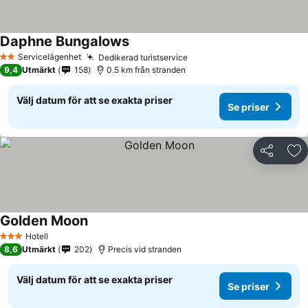
Daphne Bungalows
Se priser
Servicelägenhet
Dedikerad turistservice
Se priser
2 Stjärnor
9,4
Utmärkt
158
0.5 km från stranden
Välj datum för att se exakta priser
Se priser
Dela
Läg
Golden Moon
Se priser
Hotell
3 Stjärnor
8,6
Utmärkt
202
Precis vid stranden
Välj datum för att se exakta priser
Se priser