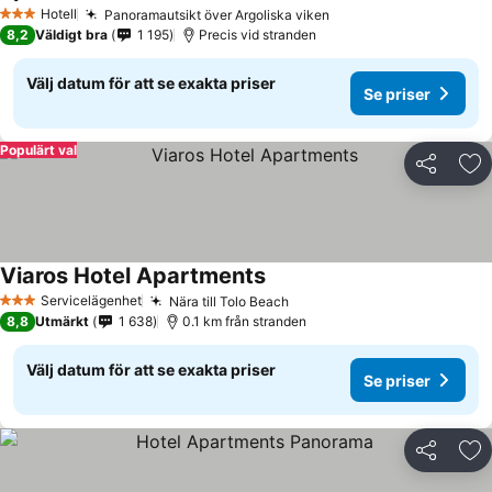
Se priser
Hotell
Panoramautsikt över Argoliska viken
Se priser
3 Stjärnor
8,2
Väldigt bra
1 195
Precis vid stranden
Välj datum för att se exakta priser
Se priser
Populärt val
Dela
Läg
Viaros Hotel Apartments
Se priser
Servicelägenhet
Nära till Tolo Beach
Se priser
3 Stjärnor
8,8
Utmärkt
1 638
0.1 km från stranden
Välj datum för att se exakta priser
Se priser
Dela
Läg