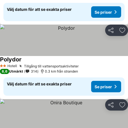
Välj datum för att se exakta priser
Se priser
Dela
Läg
Polydor
Se priser
Hotell
Tillgång till vattensportsaktiviteter
Se priser
2 Stjärnor
8,6
Utmärkt
314
0.3 km från stranden
Välj datum för att se exakta priser
Se priser
Dela
Läg