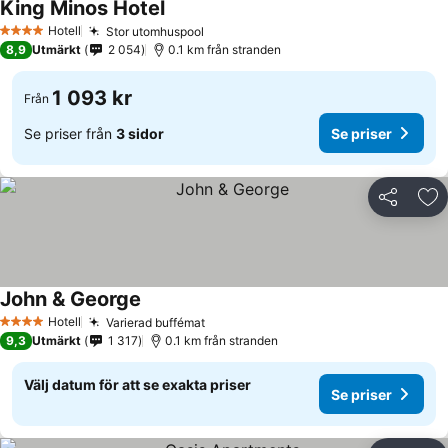
King Minos Hotel
Se priser
Hotell
Stor utomhuspool
Se priser
4 Stjärnor
8,9
Utmärkt
2 054
0.1 km från stranden
1 093 kr
Från
Se priser från
3 sidor
Se priser
Dela
Läg
John & George
Se priser
Hotell
Varierad buffémat
Se priser
4 Stjärnor
9,3
Utmärkt
1 317
0.1 km från stranden
Välj datum för att se exakta priser
Se priser