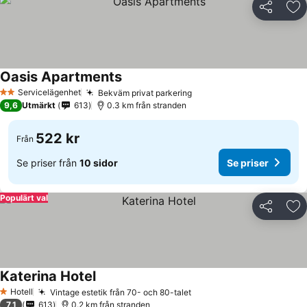
Dela
Läg
Oasis Apartments
Se priser
Servicelägenhet
Bekväm privat parkering
Se priser
2 Stjärnor
9,6
Utmärkt
613
0.3 km från stranden
522 kr
Från
Se priser från
10 sidor
Se priser
Populärt val
Dela
Läg
Katerina Hotel
Se priser
Hotell
Vintage estetik från 70- och 80-talet
Se priser
1 Stjärnor
7,1
613
0.2 km från stranden