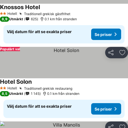
Knossos Hotel
Se priser
Hotell
Traditionell grekisk gästfrihet
Se priser
2 Stjärnor
8,9
Utmärkt
625
0.1 km från stranden
Välj datum för att se exakta priser
Se priser
Populärt val
Dela
Läg
Hotel Solon
Se priser
Hotell
Traditionell grekisk restaurang
Se priser
2 Stjärnor
8,5
Utmärkt
1 145
0.1 km från stranden
Välj datum för att se exakta priser
Se priser