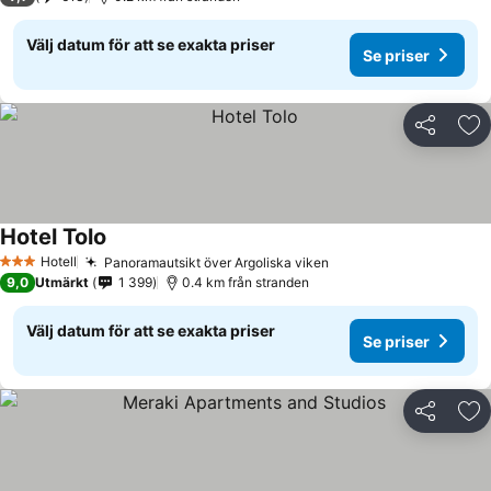
Välj datum för att se exakta priser
Se priser
Dela
Läg
Hotel Tolo
Se priser
Hotell
Panoramautsikt över Argoliska viken
Se priser
3 Stjärnor
9,0
Utmärkt
1 399
0.4 km från stranden
Välj datum för att se exakta priser
Se priser
Dela
Läg