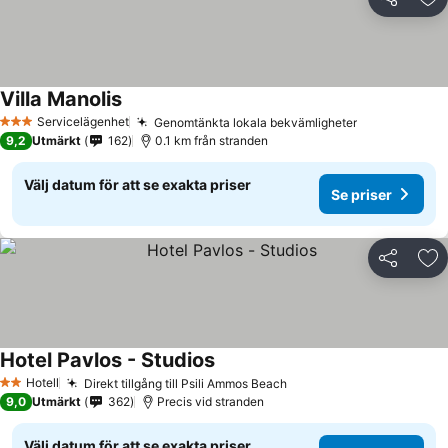
Dela
Läg
Villa Manolis
Se priser
Servicelägenhet
Genomtänkta lokala bekvämligheter
Se priser
3 Stjärnor
9,2
Utmärkt
162
0.1 km från stranden
Välj datum för att se exakta priser
Se priser
Dela
Läg
Hotel Pavlos - Studios
Se priser
Hotell
Direkt tillgång till Psili Ammos Beach
Se priser
2 Stjärnor
9,0
Utmärkt
362
Precis vid stranden
Välj datum för att se exakta priser