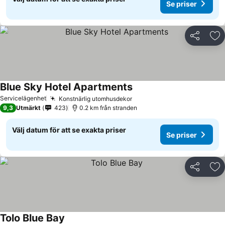
Se priser
Dela
Läg
Blue Sky Hotel Apartments
Se priser
Servicelägenhet
Konstnärlig utomhusdekor
Se priser
9,3
Utmärkt
423
0.2 km från stranden
Välj datum för att se exakta priser
Se priser
Dela
Läg
Tolo Blue Bay
Se priser