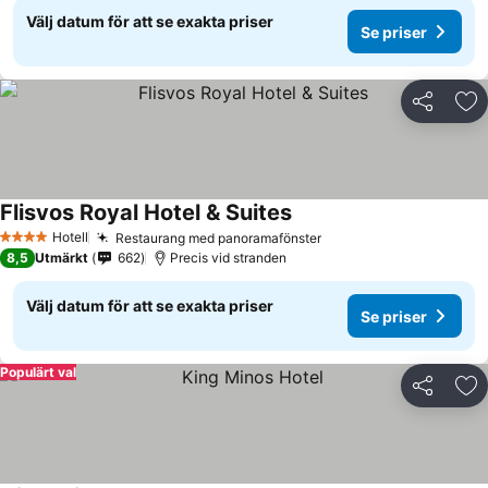
Välj datum för att se exakta priser
Se priser
Dela
Läg
Flisvos Royal Hotel & Suites
Se priser
Hotell
Restaurang med panoramafönster
Se priser
4 Stjärnor
8,5
Utmärkt
662
Precis vid stranden
Välj datum för att se exakta priser
Se priser
Populärt val
Dela
Läg