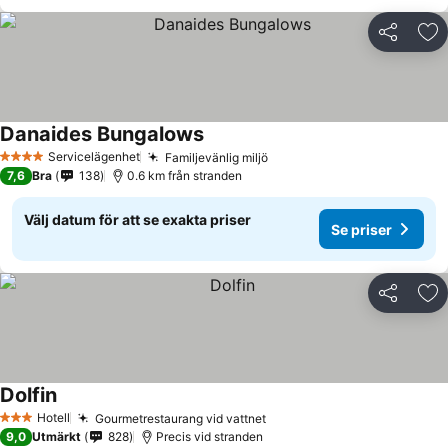
Dela
Läg
Danaides Bungalows
Se priser
Servicelägenhet
Familjevänlig miljö
Se priser
4 Stjärnor
7,6
Bra
138
0.6 km från stranden
Välj datum för att se exakta priser
Se priser
Dela
Läg
Dolfin
Se priser
Hotell
Gourmetrestaurang vid vattnet
Se priser
3 Stjärnor
9,0
Utmärkt
828
Precis vid stranden