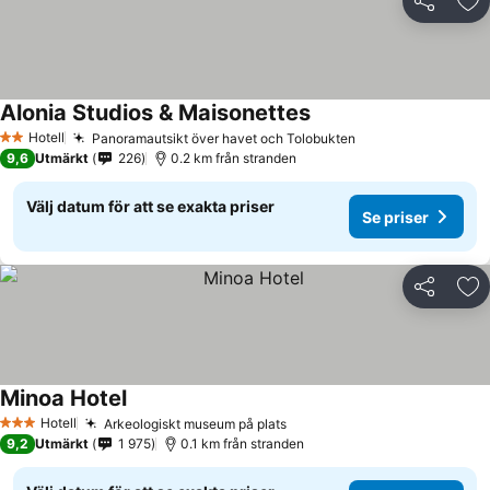
Dela
Läg
Alonia Studios & Maisonettes
Se priser
Hotell
Panoramautsikt över havet och Tolobukten
Se priser
2 Stjärnor
9,6
Utmärkt
226
0.2 km från stranden
Välj datum för att se exakta priser
Se priser
Dela
Läg
Minoa Hotel
Se priser
Hotell
Arkeologiskt museum på plats
Se priser
3 Stjärnor
9,2
Utmärkt
1 975
0.1 km från stranden