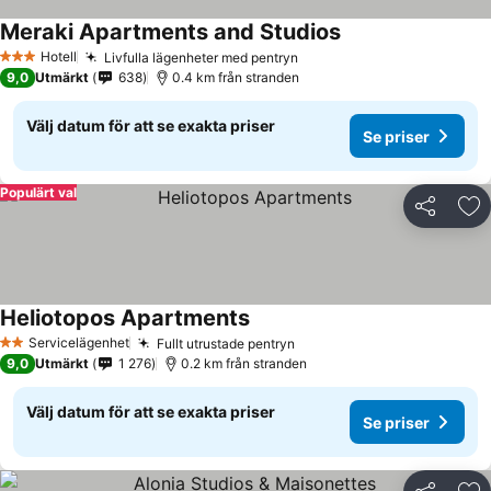
Meraki Apartments and Studios
Se priser
Hotell
Livfulla lägenheter med pentryn
Se priser
3 Stjärnor
9,0
Utmärkt
638
0.4 km från stranden
Välj datum för att se exakta priser
Se priser
Populärt val
Dela
Läg
Heliotopos Apartments
Se priser
Servicelägenhet
Fullt utrustade pentryn
Se priser
2 Stjärnor
9,0
Utmärkt
1 276
0.2 km från stranden
Välj datum för att se exakta priser
Se priser