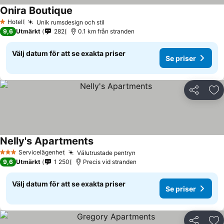
Onira Boutique
Se priser
Hotell
Unik rumsdesign och stil
Se priser
1 Stjärnor
9,6
Utmärkt
282
0.1 km från stranden
Välj datum för att se exakta priser
Se priser
Dela
Läg
Nelly's Apartments
Se priser
Servicelägenhet
Välutrustade pentryn
Se priser
3 Stjärnor
9,6
Utmärkt
1 250
Precis vid stranden
Välj datum för att se exakta priser
Se priser