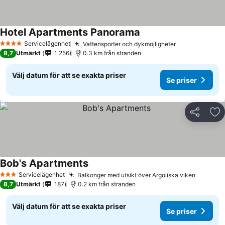
Hotel Apartments Panorama
Se priser
Servicelägenhet
Vattensporter och dykmöjligheter
Se priser
4 Stjärnor
8,7
Utmärkt
1 256
0.3 km från stranden
Välj datum för att se exakta priser
Se priser
Dela
Läg
Bob's Apartments
Se priser
Servicelägenhet
Balkonger med utsikt över Argoliska viken
Se prise
3 Stjärnor
8,7
Utmärkt
187
0.2 km från stranden
Välj datum för att se exakta priser
Se priser