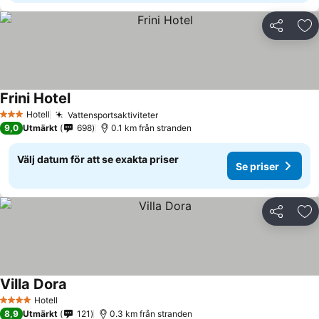
Dela
Läg
Frini Hotel
Se priser
Hotell
Vattensportsaktiviteter
Se priser
3 Stjärnor
9,0
Utmärkt
698
0.1 km från stranden
Välj datum för att se exakta priser
Se priser
Dela
Läg
Villa Dora
Se priser
Hotell
4 Stjärnor
8,9
Utmärkt
121
0.3 km från stranden