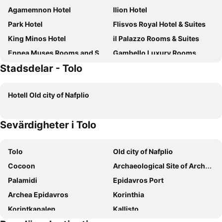
Agamemnon Hotel
Ilion Hotel
Park Hotel
Flisvos Royal Hotel & Suites
King Minos Hotel
il Palazzo Rooms & Suites
Ennea Muses Rooms and Suites
Gambello Luxury Rooms
Stadsdelar - Tolo
Rex Hotel
Avra Nafpliou
Minoa Hotel
Liberty Hotel of Nafplio
Hotell Old city of Nafplio
Amfitriti Palazzo
Hotel Aktaion
Hotel Aris
Pension Dafni
Sevärdigheter i Tolo
pension Acronafplia ( building C )
Nafplia Hotel
Morfeas Hotel
Katerina Hotel
Tolo
Old city of Nafplio
Alonia Studios & Maisonettes
Koronis Hotel
Cocoon
Archaeological Site of Archea Korinthos
Nafsimedon Hotel
pension Acronafplia B&D
Palamidi
Epidavros Port
999 Luxury Hotel
Leto Nuevo Hotel
Archea Epidavros
Korinthia
Victoria Hotel
Amalia Hotel Nafplio
Korintkanalen
Kallisto
O Xenonas Ton Mylon
Meraki Apartments and Studios