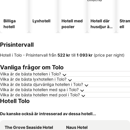
Billiga
Lyxhotell
Hotell med
Hotell där
Stra
hotell
pooler
husdjur är
ell
tillåtna
Prisintervall
Hotell i Tolo -
Prisintervall
från
‎522 kr
till
‎1 093 kr
(price per night)
Vanliga frågor om Tolo
Vilka är de bästa hotellen i Tolo?
Vilka är de bästa lyxhotellen i Tolo?
Vilka är de bästa djurvänliga hotellen i Tolo?
Vilka är de bästa hotellen med spa i Tolo?
Vilka är de bästa hotellen med pool i Tolo?
Hotell Tolo
Du kanske också är intresserad av dessa hotell...
The Grove Seaside Hotel
Naus Hotel