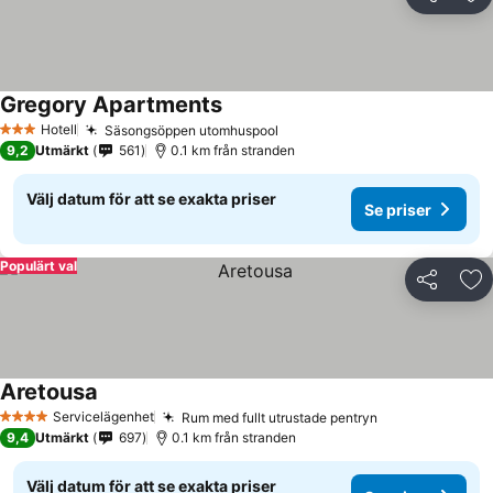
Dela
Läg
Gregory Apartments
Se priser
Hotell
Säsongsöppen utomhuspool
Se priser
3 Stjärnor
9,2
Utmärkt
561
0.1 km från stranden
Välj datum för att se exakta priser
Se priser
Populärt val
Dela
Läg
Aretousa
Se priser
Servicelägenhet
Rum med fullt utrustade pentryn
Se priser
4 Stjärnor
9,4
Utmärkt
697
0.1 km från stranden
Välj datum för att se exakta priser