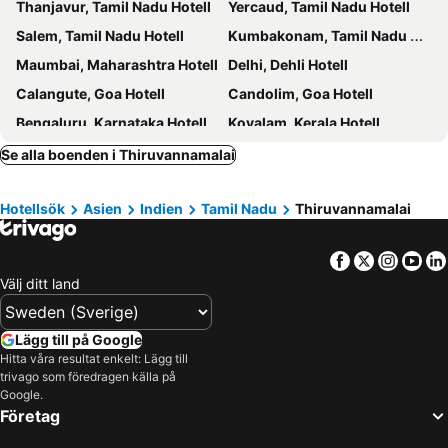
Thanjavur, Tamil Nadu Hotell
Yercaud, Tamil Nadu Hotell
Salem, Tamil Nadu Hotell
Kumbakonam, Tamil Nadu Hotell
Maumbai, Maharashtra Hotell
Delhi, Dehli Hotell
Calangute, Goa Hotell
Candolim, Goa Hotell
Bengaluru, Karnataka Hotell
Kovalam, Kerala Hotell
Kolkata, West Bengal Hotell
Kochi, Kerala Hotell
Se alla boenden i Thiruvannamalai
Canacona, Goa Hotell
Hotellsök
Asien
Indien
Tamil Nadu
Thiruvannamalai
Facebook
Twitter
Insta
Yo
Välj ditt land
Lägg till på Google
Hitta våra resultat enkelt: Lägg till
trivago som föredragen källa på
Google.
Företag