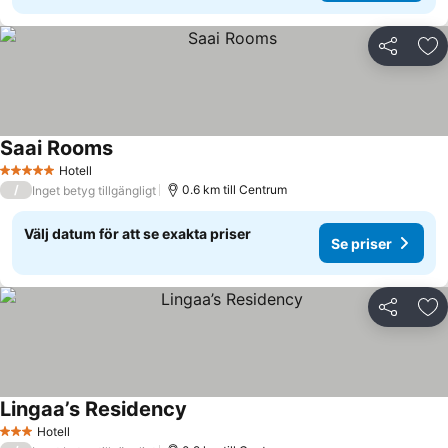
Dela
Läg
Saai Rooms
Se priser
Hotell
5 Stjärnor
/
0.6 km till Centrum
Inget betyg tillgängligt
Välj datum för att se exakta priser
Se priser
Dela
Läg
Lingaa’s Residency
Se priser
Hotell
3 Stjärnor