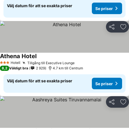
Välj datum för att se exakta priser
Se priser
Dela
Läg
Athena Hotel
Se priser
Hotell
Tillgång till Executive Lounge
Se priser
3 Stjärnor
8,2
Väldigt bra
2 929
4.7 km till Centrum
Välj datum för att se exakta priser
Se priser
Dela
Läg