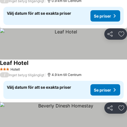
/
0.9 km till Centrum
Inget betyg tillgängligt
Välj datum för att se exakta priser
Se priser
Dela
Läg
Leaf Hotel
Se priser
Hotell
3 Stjärnor
/
4.9 km till Centrum
Inget betyg tillgängligt
Välj datum för att se exakta priser
Se priser
Dela
Läg