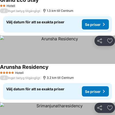
Grand Eco Stay
Se priser
Hotell
2 Stjärnor
/
1.3 km till Centrum
Inget betyg tillgängligt
Välj datum för att se exakta priser
Se priser
Dela
Läg
Arunsha Residency
Se priser
Hotell
5 Stjärnor
/
3.2 km till Centrum
Inget betyg tillgängligt
Välj datum för att se exakta priser
Se priser
Dela
Läg