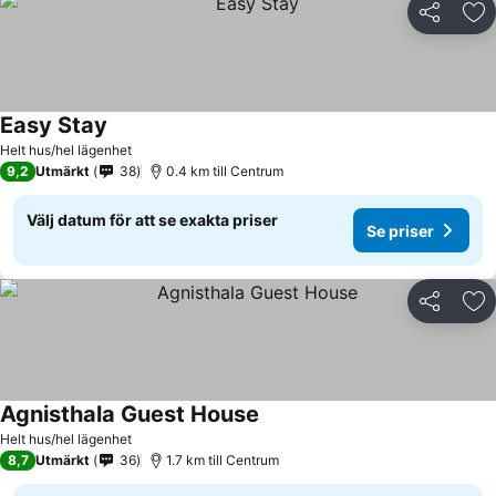
Dela
Läg
Easy Stay
Se priser
Helt hus/hel lägenhet
9,2
Utmärkt
38
0.4 km till Centrum
Välj datum för att se exakta priser
Se priser
Dela
Läg
Agnisthala Guest House
Se priser
Helt hus/hel lägenhet
8,7
Utmärkt
36
1.7 km till Centrum