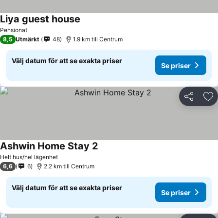
Liya guest house
Se priser
Pensionat
8,5
Utmärkt
48
1.9 km till Centrum
Välj datum för att se exakta priser
Se priser
Dela
Läg
Ashwin Home Stay 2
Se priser
Helt hus/hel lägenhet
6,6
6
2.2 km till Centrum
Välj datum för att se exakta priser
Se priser