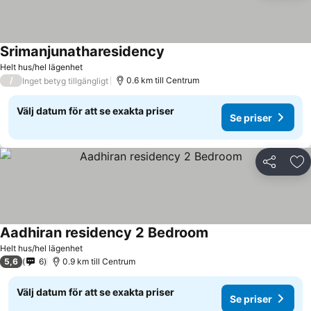
Srimanjunatharesidency
Se priser
Helt hus/hel lägenhet
/
0.6 km till Centrum
Inget betyg tillgängligt
Välj datum för att se exakta priser
Se priser
Dela
Läg
Aadhiran residency 2 Bedroom
Se priser
Helt hus/hel lägenhet
5,6
6
0.9 km till Centrum
Välj datum för att se exakta priser
Se priser