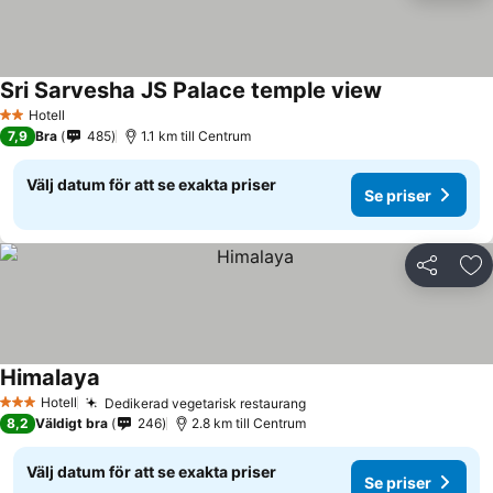
Sri Sarvesha JS Palace temple view
Se priser
Hotell
2 Stjärnor
7,9
Bra
485
1.1 km till Centrum
Välj datum för att se exakta priser
Se priser
Dela
Läg
Himalaya
Se priser
Hotell
Dedikerad vegetarisk restaurang
Se priser
3 Stjärnor
8,2
Väldigt bra
246
2.8 km till Centrum
Välj datum för att se exakta priser
Se priser