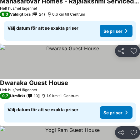
Manasarovar Homes - Rajalakshmi Serviced Apartments
Se priser
Helt hus/hel lägenhet
8,3
Väldigt bra
24
0.6 km till Centrum
Välj datum för att se exakta priser
Se priser
Dela
Läg
Dwaraka Guest House
Se priser
Helt hus/hel lägenhet
9,7
Utmärkt
10
1.9 km till Centrum
Välj datum för att se exakta priser
Se priser
Dela
Läg