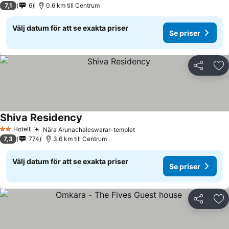
7,1
6
0.6 km till Centrum
Välj datum för att se exakta priser
Se priser
Dela
Läg
Shiva Residency
Se priser
Hotell
Nära Arunachaleswarar-templet
Se priser
2 Stjärnor
7,3
774
3.6 km till Centrum
Välj datum för att se exakta priser
Se priser
Dela
Läg