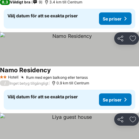
8,3
Väldigt bra
9
3.4 km till Centrum
Välj datum för att se exakta priser
Se priser
Dela
Läg
Namo Residency
Se priser
Hotell
Rum med egen balkong eller terrass
Se priser
2 Stjärnor
/
0.9 km till Centrum
Inget betyg tillgängligt
Välj datum för att se exakta priser
Se priser
Dela
Läg