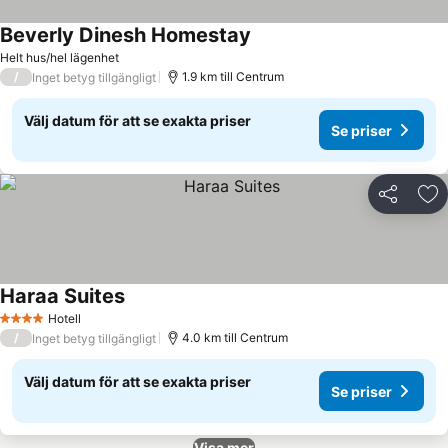
Beverly Dinesh Homestay
Se priser
Helt hus/hel lägenhet
/
1.9 km till Centrum
Inget betyg tillgängligt
Välj datum för att se exakta priser
Se priser
Dela
Läg
Haraa Suites
Se priser
Hotell
4 Stjärnor
/
4.0 km till Centrum
Inget betyg tillgängligt
Välj datum för att se exakta priser
Se priser
Visa mer