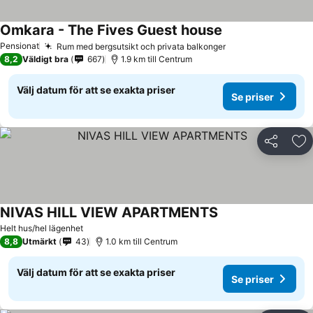
Omkara - The Fives Guest house
Se priser
Pensionat
Rum med bergsutsikt och privata balkonger
Se priser
8,2
Väldigt bra
667
1.9 km till Centrum
Välj datum för att se exakta priser
Se priser
Dela
Läg
NIVAS HILL VIEW APARTMENTS
Se priser
Helt hus/hel lägenhet
8,8
Utmärkt
43
1.0 km till Centrum
Välj datum för att se exakta priser
Se priser