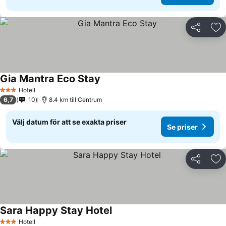
Dela
Läg
Gia Mantra Eco Stay
Se priser
Hotell
3 Stjärnor
6,7
10
8.4 km till Centrum
Välj datum för att se exakta priser
Se priser
Dela
Läg
Sara Happy Stay Hotel
Se priser
Hotell
3 Stjärnor