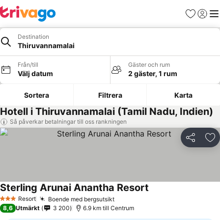
Favoriter
Logga 
Me
Destination
Thiruvannamalai
Från/till
Gäster och rum
Välj datum
2 gäster, 1 rum
Sortera
Filtrera
Karta
Hotell i Thiruvannamalai (Tamil Nadu, Indien)
Så påverkar betalningar till oss rankningen
Dela
Läg
Sterling Arunai Anantha Resort
Se priser
Resort
Boende med bergsutsikt
Se priser
3 Stjärnor
8,6
Utmärkt
3 200
6.9 km till Centrum