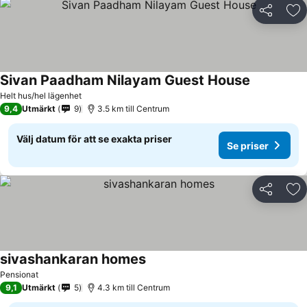
Dela
Läg
Sivan Paadham Nilayam Guest House
Se priser
Helt hus/hel lägenhet
9,4
Utmärkt
9
3.5 km till Centrum
Välj datum för att se exakta priser
Se priser
Dela
Läg
sivashankaran homes
Se priser
Pensionat
9,1
Utmärkt
5
4.3 km till Centrum