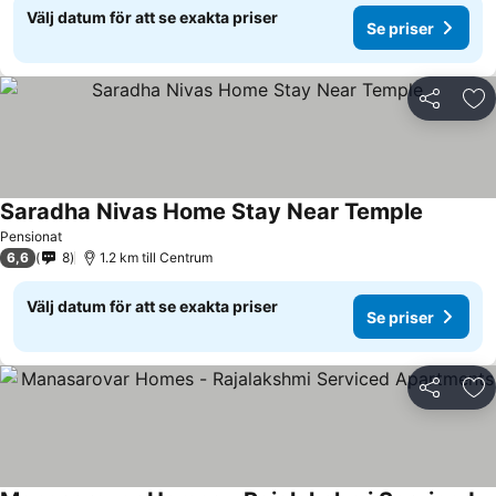
Välj datum för att se exakta priser
Se priser
Dela
Läg
Saradha Nivas Home Stay Near Temple
Se priser
Pensionat
6,6
8
1.2 km till Centrum
Välj datum för att se exakta priser
Se priser
Dela
Läg