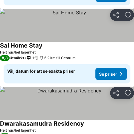
Dela
Läg
Sai Home Stay
Se priser
Helt hus/hel lägenhet
8,8
Utmärkt
12
6.2 km till Centrum
Välj datum för att se exakta priser
Se priser
Dela
Läg
Dwarakasamudra Residency
Se priser
Helt hus/hel lägenhet