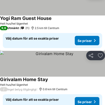
Yogi Ram Guest House
Se priser
Helt hus/hel lägenhet
9,6
Utmärkt
21
2.5 km till Centrum
Välj datum för att se exakta priser
Se priser
Dela
Läg
Girivalam Home Stay
Se priser
Helt hus/hel lägenhet
/
0.6 km till Centrum
Inget betyg tillgängligt
Välj datum för att se exakta priser
Se priser