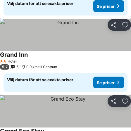
Välj datum för att se exakta priser
Se priser
Dela
Läg
Grand Inn
Se priser
Hotell
2 Stjärnor
5,7
6
0.9 km till Centrum
Välj datum för att se exakta priser
Se priser
Dela
Läg