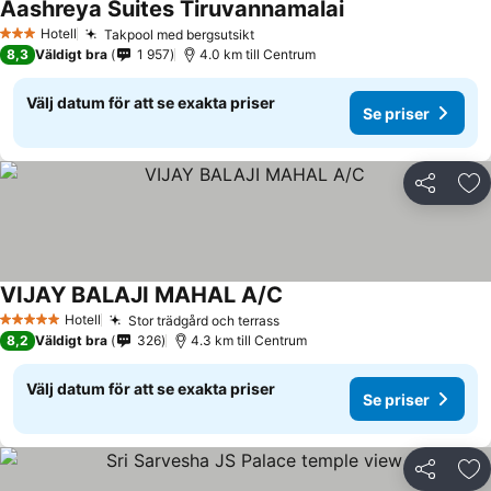
Aashreya Suites Tiruvannamalai
Se priser
Hotell
Takpool med bergsutsikt
Se priser
3 Stjärnor
8,3
Väldigt bra
1 957
4.0 km till Centrum
Välj datum för att se exakta priser
Se priser
Dela
Läg
VIJAY BALAJI MAHAL A/C
Se priser
Hotell
Stor trädgård och terrass
Se priser
5 Stjärnor
8,2
Väldigt bra
326
4.3 km till Centrum
Välj datum för att se exakta priser
Se priser
Dela
Läg