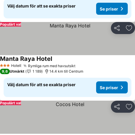
Välj datum för att se exakta priser
Se priser
Populärt val
Dela
Läg
Manta Raya Hotel
Hotell
Rymliga rum med havsutsikt
3 Stjärnor
9,6
Utmärkt
1 189
14.4 km till Centrum
Välj datum för att se exakta priser
Se priser
Populärt val
Dela
Läg