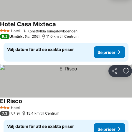
Hotel Casa Mixteca
Hotell
Konstfyllda bungalowboenden
3 Stjärnor
9,2
Utmärkt
206
11.0 km till Centrum
Välj datum för att se exakta priser
Se priser
Dela
Läg
El Risco
Hotell
3 Stjärnor
7,3
9
15.4 km till Centrum
Välj datum för att se exakta priser
Se priser