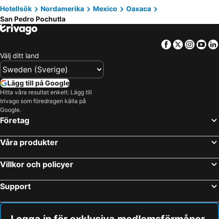
Hotellsök
Nordamerika
Mexico
Oaxaca
San Pedro Pochutla
Facebook
Twitter
Insta
Yo
Välj ditt land
Lägg till på Google
Hitta våra resultat enkelt: Lägg till
trivago som föredragen källa på
Google.
Företag
Våra produkter
Villkor och policyer
Support
Logga in för exklusiva medlemsförmåner