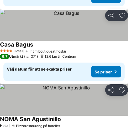
Dela
Läg
Casa Bagus
Hotell
Intim boutiqueatmosfär
4 Stjärnor
9,7
Utmärkt
371
12.6 km till Centrum
Välj datum för att se exakta priser
Se priser
Dela
Läg
NOMA San Agustinillo
Hotell
Pizzarestaurang på hotellet