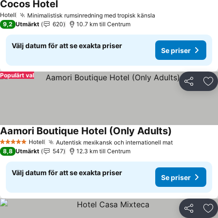
Cocos Hotel
Hotell
Minimalistisk rumsinredning med tropisk känsla
9,2
Utmärkt
620
10.7 km till Centrum
Välj datum för att se exakta priser
Se priser
Populärt val
Dela
Läg
Aamori Boutique Hotel (Only Adults)
Hotell
Autentisk mexikansk och internationell mat
5 Stjärnor
8,8
Utmärkt
547
12.3 km till Centrum
Välj datum för att se exakta priser
Se priser
Dela
Läg