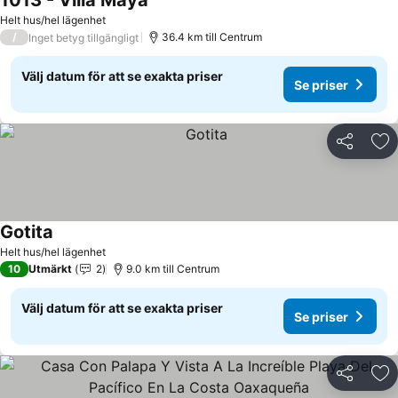
1013 - Villa Maya
Helt hus/hel lägenhet
/
36.4 km till Centrum
Inget betyg tillgängligt
Välj datum för att se exakta priser
Se priser
Dela
Läg
Gotita
Helt hus/hel lägenhet
10
Utmärkt
2
9.0 km till Centrum
Välj datum för att se exakta priser
Se priser
Dela
Läg