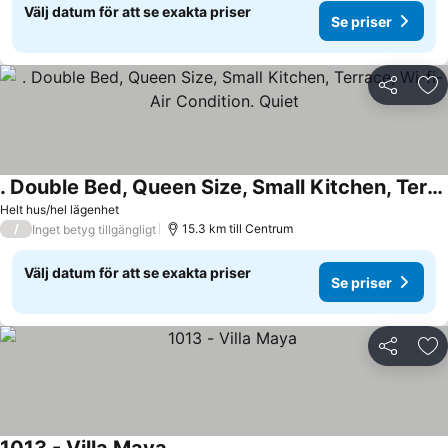
Välj datum för att se exakta priser
Se priser
Dela
Läg
. Double Bed, Queen Size, Small Kitchen, Terrace, Wi-fi- Air Condition. Quiet
Helt hus/hel lägenhet
/
15.3 km till Centrum
Inget betyg tillgängligt
Välj datum för att se exakta priser
Se priser
Dela
Läg