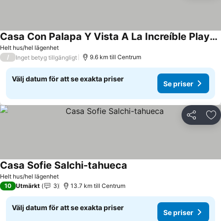
Casa Con Palapa Y Vista A La Increíble Playa Del Pacífico En La Costa Oaxaqueña
Helt hus/hel lägenhet
/
9.6 km till Centrum
Inget betyg tillgängligt
Välj datum för att se exakta priser
Se priser
Dela
Läg
Casa Sofie Salchi-tahueca
Helt hus/hel lägenhet
10
Utmärkt
3
13.7 km till Centrum
Välj datum för att se exakta priser
Se priser