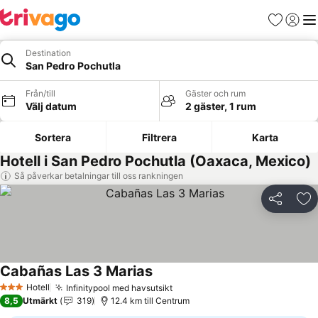
Favoriter
Logga 
Me
Destination
San Pedro Pochutla
Från/till
Gäster och rum
Välj datum
2 gäster, 1 rum
Sortera
Filtrera
Karta
Hotell i San Pedro Pochutla (Oaxaca, Mexico)
Så påverkar betalningar till oss rankningen
Dela
Läg
Cabañas Las 3 Marias
Hotell
Infinitypool med havsutsikt
3 Stjärnor
8,5
Utmärkt
319
12.4 km till Centrum