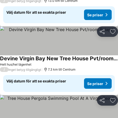
/
13.0 km till Centrum
Inget betyg tillgängligt
Välj datum för att se exakta priser
Se priser
Dela
Läg
Devine Virgin Bay New Tree House Pvt/room Palapa
Helt hus/hel lägenhet
/
7.3 km till Centrum
Inget betyg tillgängligt
Välj datum för att se exakta priser
Se priser
Dela
Läg