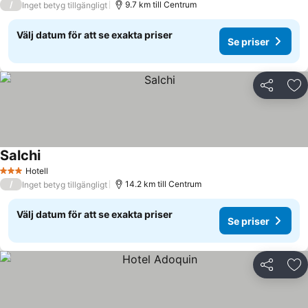
/
9.7 km till Centrum
Inget betyg tillgängligt
Välj datum för att se exakta priser
Se priser
Dela
Läg
Salchi
Hotell
3 Stjärnor
/
14.2 km till Centrum
Inget betyg tillgängligt
Välj datum för att se exakta priser
Se priser
Dela
Läg