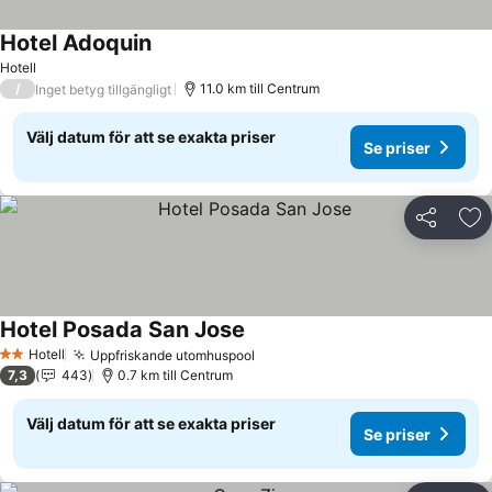
Hotel Adoquin
Hotell
/
11.0 km till Centrum
Inget betyg tillgängligt
Välj datum för att se exakta priser
Se priser
Dela
Läg
Hotel Posada San Jose
Hotell
Uppfriskande utomhuspool
2 Stjärnor
7,3
443
0.7 km till Centrum
Välj datum för att se exakta priser
Se priser