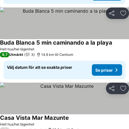
Dela
Läg
Buda Blanca 5 min caminando a la playa
Helt hus/hel lägenhet
9,7
Utmärkt
3
14.6 km till Centrum
Välj datum för att se exakta priser
Se priser
Dela
Läg
Casa Vista Mar Mazunte
Helt hus/hel lägenhet