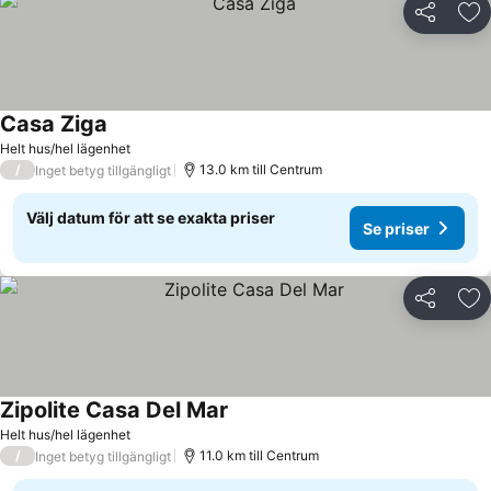
Dela
Läg
Casa Ziga
Helt hus/hel lägenhet
/
13.0 km till Centrum
Inget betyg tillgängligt
Välj datum för att se exakta priser
Se priser
Dela
Läg
Zipolite Casa Del Mar
Helt hus/hel lägenhet
/
11.0 km till Centrum
Inget betyg tillgängligt