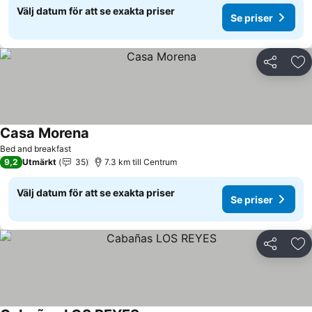
Välj datum för att se exakta priser
Se priser
Dela
Läg
Casa Morena
Bed and breakfast
9,2
Utmärkt
35
7.3 km till Centrum
Välj datum för att se exakta priser
Se priser
Dela
Läg