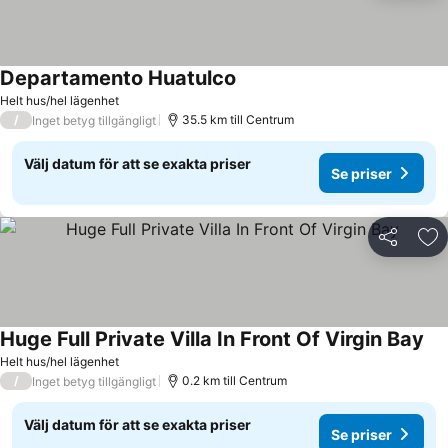
Departamento Huatulco
Helt hus/hel lägenhet
/
35.5 km till Centrum
Inget betyg tillgängligt
Välj datum för att se exakta priser
Se priser
Dela
Läg
Huge Full Private Villa In Front Of Virgin Bay
Helt hus/hel lägenhet
/
0.2 km till Centrum
Inget betyg tillgängligt
Välj datum för att se exakta priser
Se priser