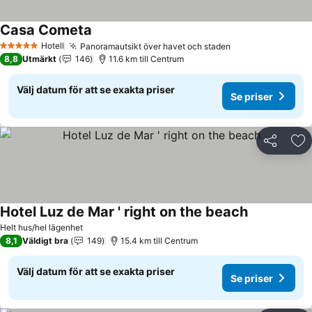
Casa Cometa
Hotell
Panoramautsikt över havet och staden
5 Stjärnor
8,8
Utmärkt
146
11.6 km till Centrum
Välj datum för att se exakta priser
Se priser
Dela
Läg
Hotel Luz de Mar ' right on the beach
Helt hus/hel lägenhet
8,1
Väldigt bra
149
15.4 km till Centrum
Välj datum för att se exakta priser
Se priser