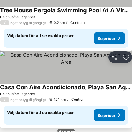
Tree House Pergola Swimming Pool At A Virgin Beach
Helt hus/hel lägenhet
/
0.2 km till Centrum
Inget betyg tillgängligt
Välj datum för att se exakta priser
Se priser
Dela
Läg
Casa Con Aire Acondicionado, Playa San Agustinillo Area
Helt hus/hel lägenhet
/
12.1 km till Centrum
Inget betyg tillgängligt
Välj datum för att se exakta priser
Se priser
Visa mer