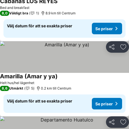
Cabañas LOS REYES
Bed and breakfast
8,0
Väldigt bra
1
8.9 km till Centrum
Välj datum för att se exakta priser
Se priser
Dela
Läg
Amarilla (Amar y ya)
Helt hus/hel lägenhet
8,6
Utmärkt
5
0.2 km till Centrum
Välj datum för att se exakta priser
Se priser
Dela
Läg