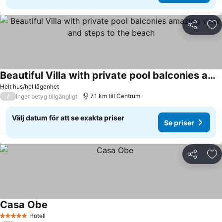
Dela
Läg
Beautiful Villa with private pool balconies amazing view and steps to the beach
Helt hus/hel lägenhet
/
7.1 km till Centrum
Inget betyg tillgängligt
Välj datum för att se exakta priser
Se priser
Dela
Läg
Casa Obe
Hotell
5 Stjärnor