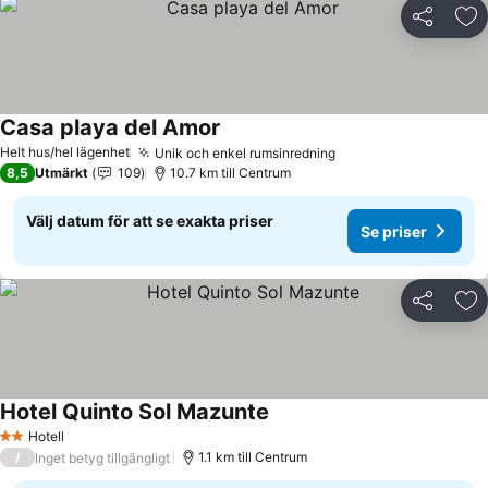
Dela
Läg
Casa playa del Amor
Helt hus/hel lägenhet
Unik och enkel rumsinredning
8,5
Utmärkt
109
10.7 km till Centrum
Välj datum för att se exakta priser
Se priser
Dela
Läg
Hotel Quinto Sol Mazunte
Hotell
2 Stjärnor
/
1.1 km till Centrum
Inget betyg tillgängligt