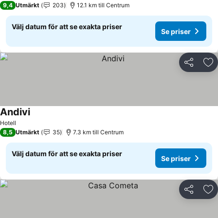
9,4
Utmärkt
203
12.1 km till Centrum
Välj datum för att se exakta priser
Se priser
Dela
Läg
Andivi
Hotell
8,5
Utmärkt
35
7.3 km till Centrum
Välj datum för att se exakta priser
Se priser
Dela
Läg