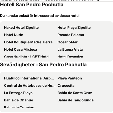
Hotell San Pedro Pochutla
Du kanske också är intresserad av dessa hotell...
Naked Hotel Zipolite
Hotel Playa Zipolite
Hotel Nude
Posada Paloma
Hotel Boutique Madre Tierra
OceanoMar
Hotel Casa Mixteca
La Buena Vista
Casa Nudista - LGBT Hotel
Hotel Descalzo
Sevärdigheter i San Pedro Pochutla
Villa del Mar
Teresa
Casa Kalmar
Zoa Hotel
Huatulco International Airport
Playa Panteón
Casa Mazunteña
HOTEL AVE FENIX
Central de Autobuses de Huatulco
Crucecita
Casa Mazunte Tierra Viva
Altamira Mazunte
La Entrega Playa
Bahia de Santa Cruz
Cocolia Hotel
Centro Sati Bungalow
Bahia de Chahue
Bahia de Tangolunda
Bahia de Conejos