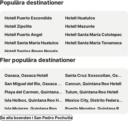
Populära destinationer
Hotell Puerto Escondido
Hotell Huatulco
Hotell Zipolite
Hotell Mazunte
Hotell Puerto Angel
Hotell Santa María Colotepec
Hotell Santa María Huatulco
Hotell Santa María Tonameca
Hotell Santos Reyes Nopala
Fler populära destinationer
Oaxaca, Oaxaca Hotell
Santa Cruz Xoxocotlan, Oaxaca Hotell
San Miguel del Río, Oaxaca Hotell
Cancun, Quintana Roo Hotell
Playa del Carmen, Quintana Roo Hotell
Tulum, Quintana Roo Hotell
Isla Holbox, Quintana Roo Hotell
Mexico City, Distrito Federal Hotell
Isla Mujeres, Quintana Roo Hotell
Puerto Morelos, Quintana Roo Hotell
Akumal, Quintana Roo Hotell
Cozumel, Quintana Roo Hotell
Se alla boenden i San Pedro Pochutla