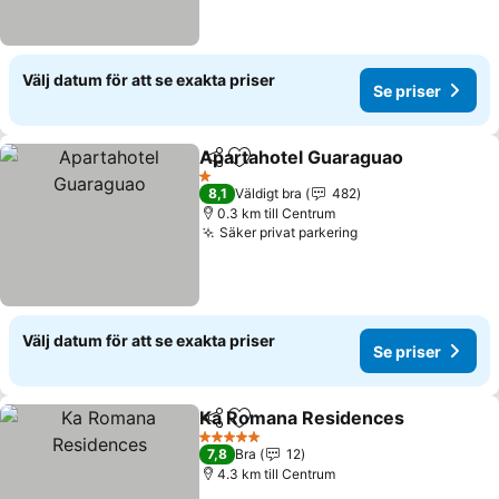
Välj datum för att se exakta priser
Se priser
Apartahotel Guaraguao
Dela
Lägg till i Mina Favoriter
1 Stjärnor
8,1
Väldigt bra
482
0.3 km till Centrum
Säker privat parkering
Välj datum för att se exakta priser
Se priser
Ka Romana Residences
Dela
Lägg till i Mina Favoriter
5 Stjärnor
7,8
Bra
12
4.3 km till Centrum