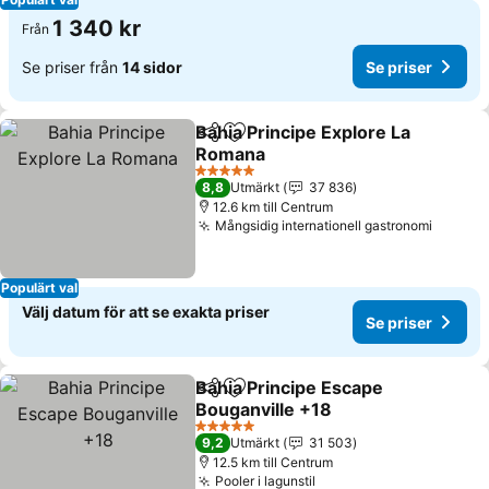
1 340 kr
Från
Se priser från
14 sidor
Se priser
Bahia Principe Explore La
Dela
Lägg till i Mina Favoriter
Romana
5 Stjärnor
8,8
Utmärkt
37 836
12.6 km till Centrum
Mångsidig internationell gastronomi
Populärt val
Välj datum för att se exakta priser
Se priser
Bahia Principe Escape
Dela
Lägg till i Mina Favoriter
Bouganville +18
5 Stjärnor
9,2
Utmärkt
31 503
12.5 km till Centrum
Pooler i lagunstil