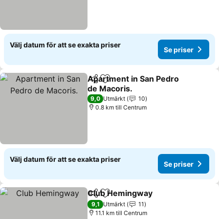
Välj datum för att se exakta priser
Se priser
Apartment in San Pedro
Dela
Lägg till i Mina Favoriter
de Macoris.
9,0
Utmärkt
10
0.8 km till Centrum
Välj datum för att se exakta priser
Se priser
Club Hemingway
Dela
Lägg till i Mina Favoriter
9,1
Utmärkt
11
11.1 km till Centrum