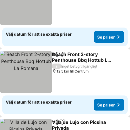
Välj datum för att se exakta priser
Se priser
Beach Front 2-story
Dela
Lägg till i Mina Favoriter
Penthouse Bbq Hottub La
Romana
/
Inget betyg tillgängligt
12.5 km till Centrum
Välj datum för att se exakta priser
Se priser
Villa de Lujo con Picsina
Dela
Lägg till i Mina Favoriter
Privada