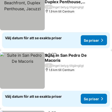
Duplex Penthouse,
Jacuzzi
/
Inget betyg tillgängligt
1.9 km till Centrum
Välj datum för att se exakta priser
Se priser
Suite in San Pedro De
Dela
Lägg till i Mina Favoriter
Macoris
/
Inget betyg tillgängligt
1.6 km till Centrum
Välj datum för att se exakta priser
Se priser