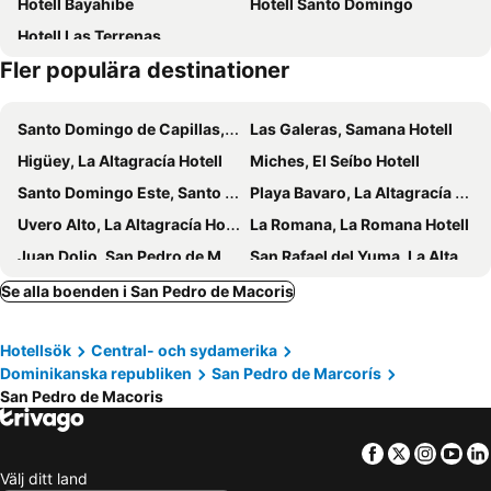
Hotell Bayahibe
Hotell Santo Domingo
Hotell Las Terrenas
Fler populära destinationer
Santo Domingo de Capillas, Huancavelica Hotell
Las Galeras, Samana Hotell
Higüey, La Altagracía Hotell
Miches, El Seíbo Hotell
Santo Domingo Este, Santo Domingo Hotell
Playa Bavaro, La Altagracía Hotell
Uvero Alto, La Altagracía Hotell
La Romana, La Romana Hotell
Juan Dolio, San Pedro de Marcorís Hotell
San Rafael del Yuma, La Altagracía Hotell
Boca Chica, Distrito Nacional Hotell
Bayahibe, La Altagracía Hotell
Se alla boenden i San Pedro de Macoris
Santo Domingo, Distrito Nacional Hotell
Las Terrenas, Samana Hotell
Hotellsök
Central- och sydamerika
Puerto Plata, Puerto Plata Hotell
Dominikanska republiken
San Pedro de Marcorís
San Pedro de Macoris
Facebook
Twitter
Insta
Yo
Välj ditt land