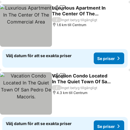
Luxurious Apartment In
Dela
Lägg till i Mina Favoriter
The Center Of The
Commercial Area
/
Inget betyg tillgängligt
1.6 km till Centrum
Välj datum för att se exakta priser
Se priser
Vacation Condo Located
Dela
Lägg till i Mina Favoriter
In The Quiet Town Of San
Pedro De Macoris.
/
Inget betyg tillgängligt
4.3 km till Centrum
Välj datum för att se exakta priser
Se priser