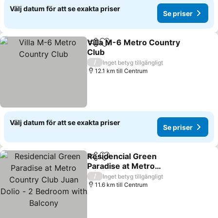
Välj datum för att se exakta priser
Se priser
Villa M-6 Metro Country
Dela
Lägg till i Mina Favoriter
Club
/
Inget betyg tillgängligt
12.1 km till Centrum
Välj datum för att se exakta priser
Se priser
Residencial Green
Dela
Lägg till i Mina Favoriter
Paradise at Metro
Country Club Juan Dolio -
/
Inget betyg tillgängligt
2 Bedroom with Balcony
11.6 km till Centrum