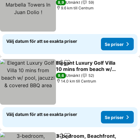
Marbella Towers In Juan
8,9
Utmärkt
59
Dolio !
9.6 km till Centrum
Välj datum för att se exakta priser
Se priser
Elegant Luxury Golf Villa
Dela
Lägg till i Mina Favoriter
10 mins from beach w/
pool, jacuzzi & covered
9,6
Utmärkt
52
BBQ area
14.0 km till Centrum
Välj datum för att se exakta priser
Se priser
3-bedroom, Beachfront,
Dela
Lägg till i Mina Favoriter