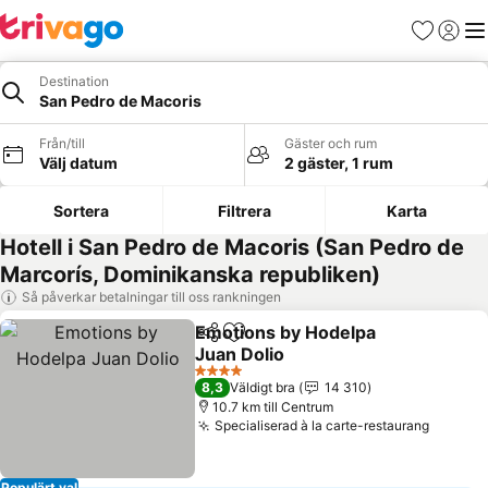
Favoriter
Logga 
Me
Destination
San Pedro de Macoris
Från/till
Gäster och rum
Välj datum
2 gäster, 1 rum
Sortera
Filtrera
Karta
Hotell i San Pedro de Macoris (San Pedro de
Marcorís, Dominikanska republiken)
Så påverkar betalningar till oss rankningen
Emotions by Hodelpa
Dela
Lägg till i Mina Favoriter
Juan Dolio
4 Stjärnor
8,3
Väldigt bra
14 310
10.7 km till Centrum
Specialiserad à la carte-restaurang
Populärt val