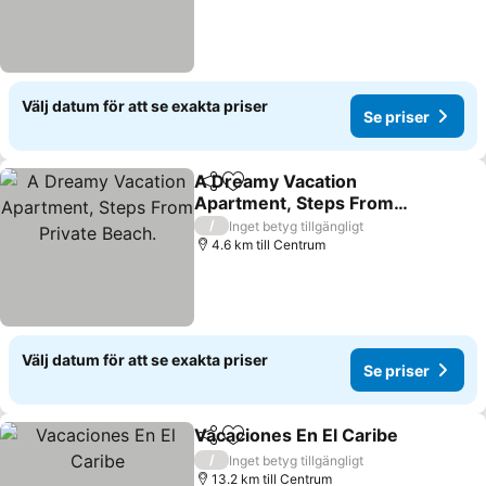
Välj datum för att se exakta priser
Se priser
A Dreamy Vacation
Dela
Lägg till i Mina Favoriter
Apartment, Steps From
Private Beach.
/
Inget betyg tillgängligt
4.6 km till Centrum
Välj datum för att se exakta priser
Se priser
Vacaciones En El Caribe
Dela
Lägg till i Mina Favoriter
/
Inget betyg tillgängligt
13.2 km till Centrum