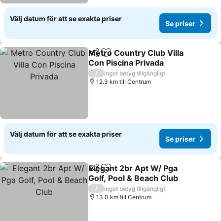
Välj datum för att se exakta priser
Se priser
Metro Country Club Villa
Dela
Lägg till i Mina Favoriter
Con Piscina Privada
/
Inget betyg tillgängligt
12.3 km till Centrum
Välj datum för att se exakta priser
Se priser
Elegant 2br Apt W/ Pga
Dela
Lägg till i Mina Favoriter
Golf, Pool & Beach Club
/
Inget betyg tillgängligt
13.0 km till Centrum