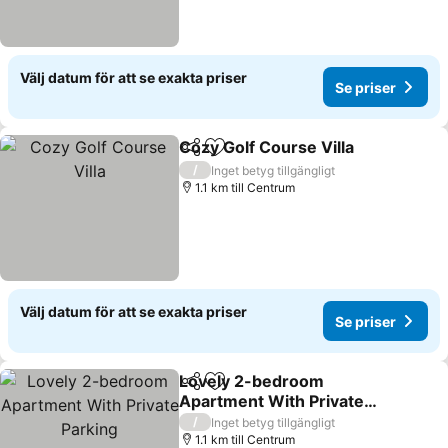
Välj datum för att se exakta priser
Se priser
Cozy Golf Course Villa
Dela
Lägg till i Mina Favoriter
/
Inget betyg tillgängligt
1.1 km till Centrum
Välj datum för att se exakta priser
Se priser
Lovely 2-bedroom
Dela
Lägg till i Mina Favoriter
Apartment With Private
Parking
/
Inget betyg tillgängligt
1.1 km till Centrum