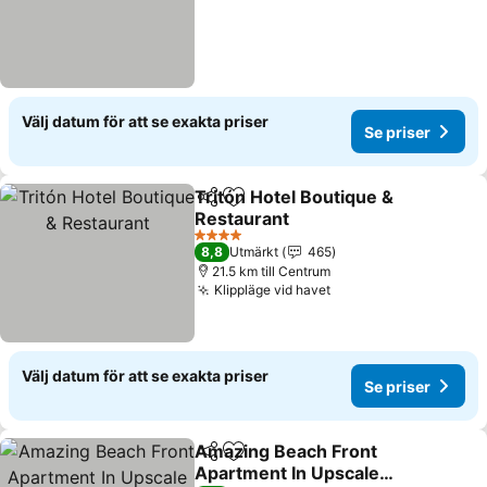
Välj datum för att se exakta priser
Se priser
Tritón Hotel Boutique &
Dela
Lägg till i Mina Favoriter
Restaurant
4 Stjärnor
8,8
Utmärkt
465
21.5 km till Centrum
Klippläge vid havet
Välj datum för att se exakta priser
Se priser
Amazing Beach Front
Dela
Lägg till i Mina Favoriter
Apartment In Upscale