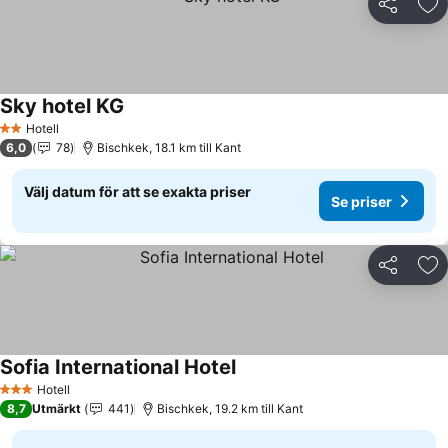
Dela
Läg
Sky hotel KG
Se priser
Hotell
2 Stjärnor
6,0
78
Bischkek, 18.1 km till Kant
Välj datum för att se exakta priser
Se priser
Dela
Läg
Sofia International Hotel
Se priser
Hotell
3 Stjärnor
8,7
Utmärkt
441
Bischkek, 19.2 km till Kant