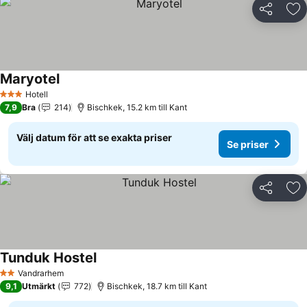
Dela
Läg
Maryotel
Se priser
Hotell
3 Stjärnor
7,9
Bra
214
Bischkek, 15.2 km till Kant
Välj datum för att se exakta priser
Se priser
Dela
Läg
Tunduk Hostel
Se priser
Vandrarhem
2 Stjärnor
9,1
Utmärkt
772
Bischkek, 18.7 km till Kant