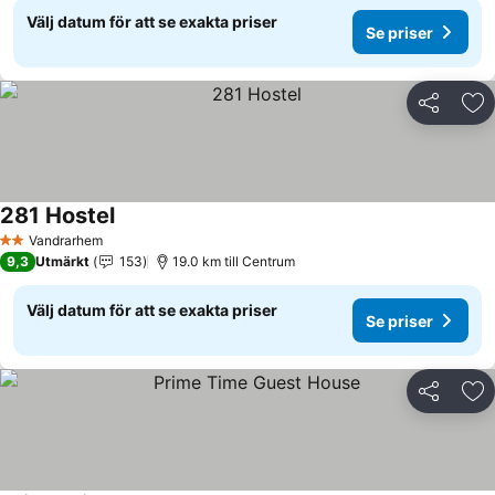
Välj datum för att se exakta priser
Se priser
Dela
Läg
281 Hostel
Se priser
Vandrarhem
2 Stjärnor
9,3
Utmärkt
153
19.0 km till Centrum
Välj datum för att se exakta priser
Se priser
Dela
Läg