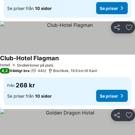
Se priser från
10 sidor
Se priser
Dela
Läg
Club-Hotel Flagman
Se priser
Hotell
Skidlektioner på plats
Se priser
8,2
Väldigt bra
440
Bischkek, 19.9 km till Kant
268 kr
Från
Se priser från
10 sidor
Se priser
Dela
Läg