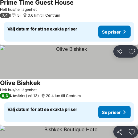
Prime Time Guest House
Se priser
Helt hus/hel lägenhet
7,4
5
0.6 km till Centrum
Välj datum för att se exakta priser
Se priser
Dela
Läg
Olive Bishkek
Se priser
Helt hus/hel lägenhet
9,3
Utmärkt
13
20.4 km till Centrum
Välj datum för att se exakta priser
Se priser
Dela
Läg