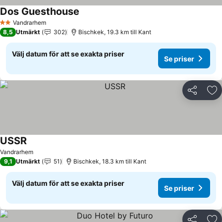
Dos Guesthouse
Se priser
Vandrarhem
2 Stjärnor
8,5
Utmärkt
302
Bischkek, 19.3 km till Kant
Välj datum för att se exakta priser
Se priser
Dela
Läg
USSR
Se priser
Vandrarhem
9,1
Utmärkt
51
Bischkek, 18.3 km till Kant
Välj datum för att se exakta priser
Se priser