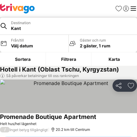
Favoriter
Logga 
Me
Destination
Kant
Från/till
Gäster och rum
Välj datum
2 gäster, 1 rum
Sortera
Filtrera
Karta
Hotell i Kant (Oblast Tschu, Kyrgyzstan)
Så påverkar betalningar till oss rankningen
Dela
Läg
Promenade Boutique Apartment
Se priser
Helt hus/hel lägenhet
/
20.2 km till Centrum
Inget betyg tillgängligt