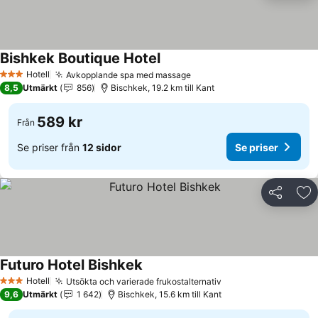
Bishkek Boutique Hotel
Se priser
Hotell
Avkopplande spa med massage
Se priser
3 Stjärnor
8,5
Utmärkt
856
Bischkek, 19.2 km till Kant
589 kr
Från
Se priser från
12 sidor
Se priser
Dela
Läg
Futuro Hotel Bishkek
Se priser
Hotell
Utsökta och varierade frukostalternativ
Se priser
3 Stjärnor
9,6
Utmärkt
1 642
Bischkek, 15.6 km till Kant