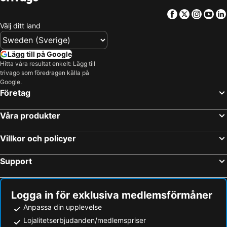
Facebook
Twitter
Insta
Yo
Välj ditt land
Lägg till på Google
Hitta våra resultat enkelt: Lägg till
trivago som föredragen källa på
Google.
Företag
Våra produkter
Villkor och policyer
Support
Logga in för exklusiva medlemsförmåner
Anpassa din upplevelse
Lojalitetserbjudanden/medlemspriser