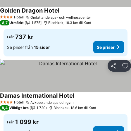
Golden Dragon Hotel
Se priser
Hotell
Omfattande spa- och wellnesscenter
Se priser
4 Stjärnor
8,7
Utmärkt
1 575
Bischkek, 19.3 km till Kant
737 kr
Från
Se priser från
15 sidor
Se priser
Dela
Läg
Damas International Hotel
Se priser
Hotell
Avkopplande spa och gym
Se priser
4 Stjärnor
8,4
Väldigt bra
1 720
Bischkek, 18.6 km till Kant
1 099 kr
Från