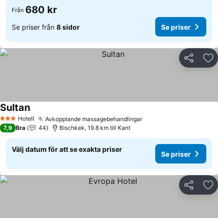
680 kr
Från
Se priser från
8 sidor
Se priser
Dela
Läg
Sultan
Se priser
Hotell
Avkopplande massagebehandlingar
Se priser
3 Stjärnor
7,9
Bra
44
Bischkek, 19.8 km till Kant
Välj datum för att se exakta priser
Se priser
Dela
Läg