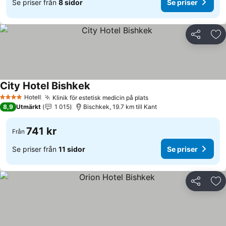
Se priser från
8 sidor
Se priser
Dela
Läg
City Hotel Bishkek
Se priser
Hotell
Klinik för estetisk medicin på plats
Se priser
4 Stjärnor
8,9
Utmärkt
1 015
Bischkek, 19.7 km till Kant
741 kr
Från
Se priser från
11 sidor
Se priser
Dela
Läg