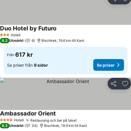
Dela
Läg
Duo Hotel by Futuro
Se priser
Hotell
3 Stjärnor
9,2
Utmärkt
6
Bischkek, 19.6 km till Kant
617 kr
Från
Se priser från
9 sidor
Se priser
Dela
Läg
Ambassador Orient
Se priser
Hotell
Restaurang och bar på taket
Se priser
4 Stjärnor
9,2
Utmärkt
34
Bischkek, 19.9 km till Kant