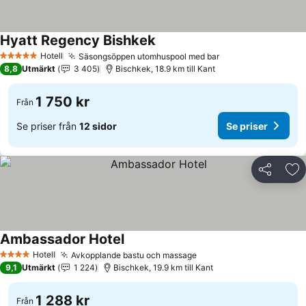
Hyatt Regency Bishkek
Se priser
Hotell
Säsongsöppen utomhuspool med bar
Se priser
5 Stjärnor
8,8
Utmärkt
3 405
Bischkek, 18.9 km till Kant
1 750 kr
Från
Se priser från
12 sidor
Se priser
Dela
Läg
Ambassador Hotel
Se priser
Hotell
Avkopplande bastu och massage
Se priser
4 Stjärnor
9,1
Utmärkt
1 224
Bischkek, 19.9 km till Kant
1 288 kr
Från