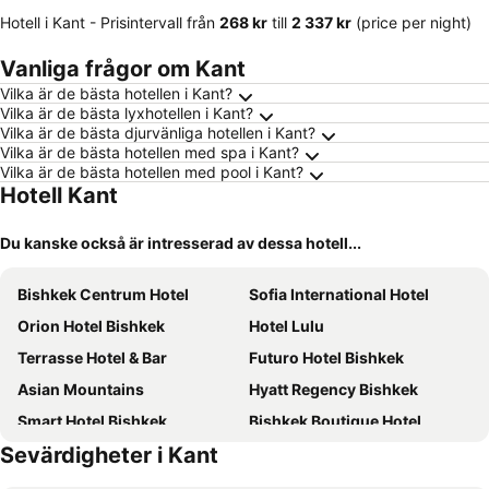
Hotell i Kant -
Prisintervall
från
‎268 kr
till
‎2 337 kr
(price per night)
Vanliga frågor om Kant
Vilka är de bästa hotellen i Kant?
Vilka är de bästa lyxhotellen i Kant?
Vilka är de bästa djurvänliga hotellen i Kant?
Vilka är de bästa hotellen med spa i Kant?
Vilka är de bästa hotellen med pool i Kant?
Hotell Kant
Du kanske också är intresserad av dessa hotell...
Bishkek Centrum Hotel
Sofia International Hotel
Orion Hotel Bishkek
Hotel Lulu
Terrasse Hotel & Bar
Futuro Hotel Bishkek
Asian Mountains
Hyatt Regency Bishkek
Smart Hotel Bishkek
Bishkek Boutique Hotel
Sevärdigheter i Kant
City Hotel Bishkek