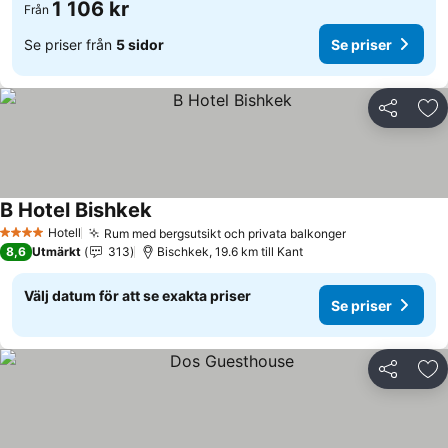
1 106 kr
Från
Se priser från
5 sidor
Se priser
Dela
Läg
B Hotel Bishkek
Se priser
Hotell
Rum med bergsutsikt och privata balkonger
Se priser
4 Stjärnor
8,6
Utmärkt
313
Bischkek, 19.6 km till Kant
Välj datum för att se exakta priser
Se priser
Dela
Läg