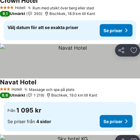
Crown Hotel
Se priser
Hotell
Rum med utsikt över berg eller stad
Se priser
4 Stjärnor
9,1
Utmärkt
393
Bischkek, 18.9 km till Kant
Välj datum för att se exakta priser
Se priser
Dela
Läg
Navat Hotel
Se priser
Hotell
Massage och spa på plats
Se priser
3 Stjärnor
8,6
Utmärkt
1 219
Bischkek, 19.0 km till Kant
1 095 kr
Från
Se priser från
4 sidor
Se priser