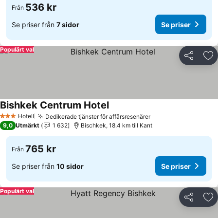
536 kr
Från
Se priser från
7 sidor
Se priser
Populärt val
Dela
Läg
Bishkek Centrum Hotel
Se priser
Hotell
Dedikerade tjänster för affärsresenärer
Se priser
3 Stjärnor
9,0
Utmärkt
1 632
Bischkek, 18.4 km till Kant
765 kr
Från
Se priser från
10 sidor
Se priser
Populärt val
Dela
Läg