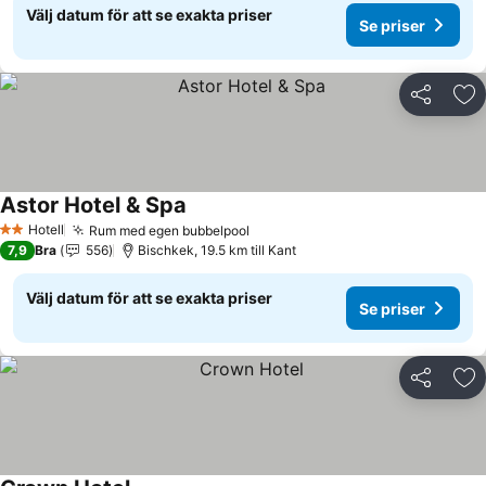
Välj datum för att se exakta priser
Se priser
Dela
Läg
Astor Hotel & Spa
Se priser
Hotell
Rum med egen bubbelpool
Se priser
2 Stjärnor
7,9
Bra
556
Bischkek, 19.5 km till Kant
Välj datum för att se exakta priser
Se priser
Dela
Läg