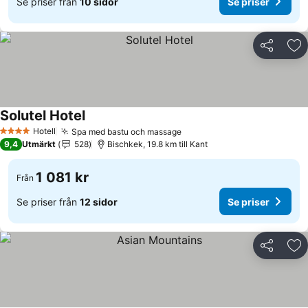
Se priser från
10 sidor
Se priser
Dela
Läg
Solutel Hotel
Se priser
Hotell
Spa med bastu och massage
Se priser
4 Stjärnor
9,4
Utmärkt
528
Bischkek, 19.8 km till Kant
1 081 kr
Från
Se priser från
12 sidor
Se priser
Dela
Läg