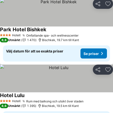
Dela
Läg
Park Hotel Bishkek
Se priser
Hotell
Omfattande spa- och wellnesscenter
Se priser
4 Stjärnor
8,8
Utmärkt
1 470
Bischkek, 19.7 km till Kant
Välj datum för att se exakta priser
Se priser
Dela
Läg
Hotel Lulu
Se priser
Hotell
Rum med balkong och utsikt över staden
Se priser
4 Stjärnor
8,6
Utmärkt
1 395
Bischkek, 19.5 km till Kant