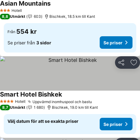
Asian Mountains
Se priser
Hotell
3 Stjärnor
8,8
Utmärkt
603
Bischkek, 18.5 km till Kant
554 kr
Från
Se priser från
3 sidor
Se priser
Dela
Läg
Smart Hotel Bishkek
Se priser
Hotell
Uppvärmd inomhuspool och bastu
Se priser
4 Stjärnor
8,7
Utmärkt
1 680
Bischkek, 19.0 km till Kant
Välj datum för att se exakta priser
Se priser