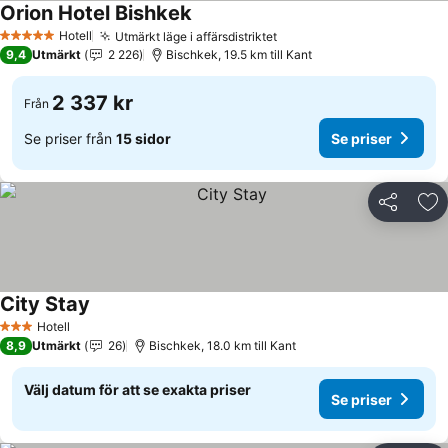
Orion Hotel Bishkek
Se priser
Hotell
Utmärkt läge i affärsdistriktet
Se priser
5 Stjärnor
9,4
Utmärkt
2 226
Bischkek, 19.5 km till Kant
2 337 kr
Från
Se priser från
15 sidor
Se priser
Dela
Läg
City Stay
Se priser
Hotell
3 Stjärnor
8,9
Utmärkt
26
Bischkek, 18.0 km till Kant
Välj datum för att se exakta priser
Se priser