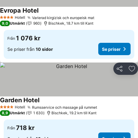
Evropa Hotel
Se priser
Hotell
Varierad kirgizisk och europeisk mat
Se priser
4 Stjärnor
9,0
Utmärkt
960
Bischkek, 18.7 km till Kant
1 076 kr
Från
Se priser från
10 sidor
Se priser
Dela
Läg
Garden Hotel
Se priser
Hotell
Rumsservice och massage på rummet
Se priser
4 Stjärnor
8,9
Utmärkt
1 630
Bischkek, 19.2 km till Kant
718 kr
Från