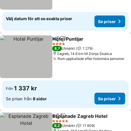
Välj datum för att se exakta priser
Se priser
Hotel Puntijar
Dela
Lägg till i Mina Favoriter
Se priser
4 Stjärnor
8,7
Utmärkt
1 279
Zagreb, 14.6 km till Donja Stubica
Rum uppkallade efter historiska personer
Se 
1 337 kr
Från
Se priser från
8 sidor
Se priser
Esplanade Zagreb Hotel
Dela
Lägg till i Mina Favoriter
Se
5 Stjärnor
9,2
Utmärkt
11 609
Zagreb, 19.6 km till Donja Stubica