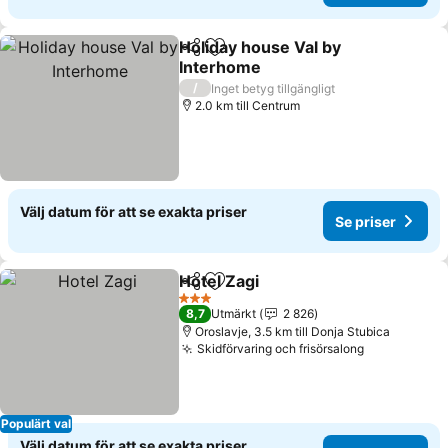
Holiday house Val by
Dela
Lägg till i Mina Favoriter
Interhome
Se priser
/
Inget betyg tillgängligt
2.0 km till Centrum
Välj datum för att se exakta priser
Se priser
Hotel Zagi
Dela
Lägg till i Mina Favoriter
Se priser
3 Stjärnor
8,7
Utmärkt
2 826
Oroslavje, 3.5 km till Donja Stubica
Skidförvaring och frisörsalong
Se priser
Populärt val
Välj datum för att se exakta priser