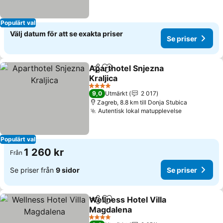
Populärt val
Välj datum för att se exakta priser
Se priser
Aparthotel Snjezna
Dela
Lägg till i Mina Favoriter
Kraljica
Se priser
4 Stjärnor
9,0
Utmärkt
2 017
Zagreb, 8.8 km till Donja Stubica
Autentisk lokal matupplevelse
Se priser
Populärt val
1 260 kr
Från
Se priser från
9 sidor
Se priser
Wellness Hotel Villa
Dela
Lägg till i Mina Favoriter
Magdalena
Se priser
4 Stjärnor