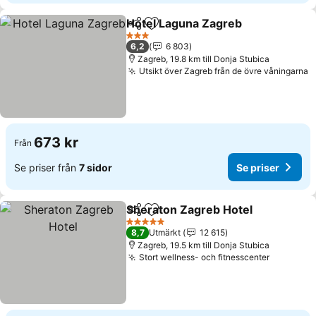
Hotel Laguna Zagreb
Dela
Lägg till i Mina Favoriter
Se pr
3 Stjärnor
6,2
6 803
Zagreb, 19.8 km till Donja Stubica
Utsikt över Zagreb från de övre våningarna
S
673 kr
Från
Se priser från
7 sidor
Se priser
Sheraton Zagreb Hotel
Dela
Lägg till i Mina Favoriter
Se 
5 Stjärnor
8,7
Utmärkt
12 615
Zagreb, 19.5 km till Donja Stubica
Stort wellness- och fitnesscenter
Se prise