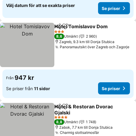
Välj datum för att se exakta priser
Se priser
Hotel Tomislavov Dom
Dela
Lägg till i Mina Favoriter
Se p
3 Stjärnor
8,6
Utmärkt
2 960
Zagreb, 9.3 km till Donja Stubica
Panoramautsikt över Zagreb och Zagorje
Se 
947 kr
Från
Se priser från
11 sidor
Se priser
Hotel & Restoran Dvorac
Dela
Lägg till i Mina Favoriter
Gjalski
Se priser
4 Stjärnor
8,8
Utmärkt
1 748
Zabok, 7.7 km till Donja Stubica
Charmig slottsatmosfär
Se priser