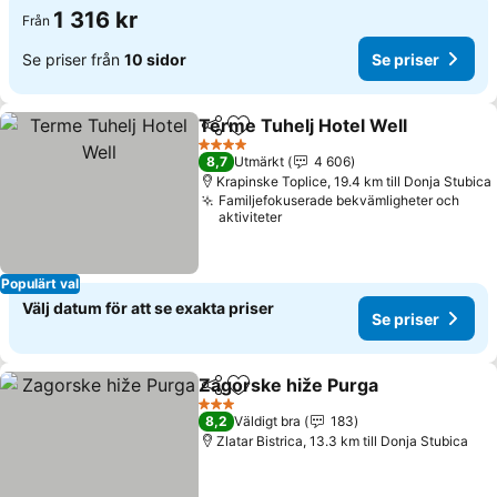
1 316 kr
Från
Se priser från
10 sidor
Se priser
Terme Tuhelj Hotel Well
Dela
Lägg till i Mina Favoriter
Se
4 Stjärnor
8,7
Utmärkt
4 606
Krapinske Toplice, 19.4 km till Donja Stubica
Familjefokuserade bekvämligheter och
aktiviteter
Populärt val
Välj datum för att se exakta priser
Se priser
Zagorske hiže Purga
Dela
Lägg till i Mina Favoriter
Se pr
3 Stjärnor
8,2
Väldigt bra
183
Zlatar Bistrica, 13.3 km till Donja Stubica