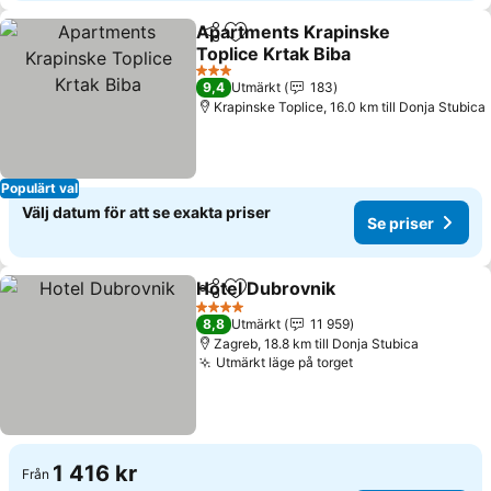
Apartments Krapinske
Dela
Lägg till i Mina Favoriter
Toplice Krtak Biba
Se priser
3 Stjärnor
9,4
Utmärkt
183
Krapinske Toplice, 16.0 km till Donja Stubica
Populärt val
Välj datum för att se exakta priser
Se priser
Hotel Dubrovnik
Dela
Lägg till i Mina Favoriter
Se priser
4 Stjärnor
8,8
Utmärkt
11 959
Zagreb, 18.8 km till Donja Stubica
Utmärkt läge på torget
Se priser
1 416 kr
Från