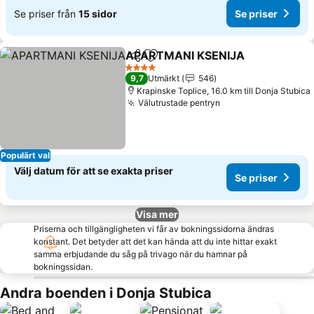
Se priser från
15 sidor
Se priser
APARTMANI KSENIJA
Dela
Lägg till i Mina Favoriter
Se p
4 Stjärnor
9,7
Utmärkt
546
Krapinske Toplice, 16.0 km till Donja Stubica
Välutrustade pentryn
Se priser
Populärt val
Välj datum för att se exakta priser
Se priser
Visa mer
Priserna och tillgängligheten vi får av bokningssidorna ändras
konstant. Det betyder att det kan hända att du inte hittar exakt
samma erbjudande du såg på trivago när du hamnar på
bokningssidan.
Andra boenden i Donja Stubica