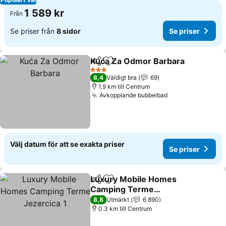
1 589 kr
Från
Se priser från
8 sidor
Se priser
Kuća Za Odmor Barbara
Dela
Lägg till i Mina Favoriter
Se
3 Stjärnor
8,4
Väldigt bra
69
1.9 km till Centrum
Avkopplande bubbelbad
Se priser
Välj datum för att se exakta priser
Se priser
Luxury Mobile Homes
Dela
Lägg till i Mina Favoriter
Camping Terme
Jezercica 1
Se priser
8,8
Utmärkt
6 890
0.3 km till Centrum