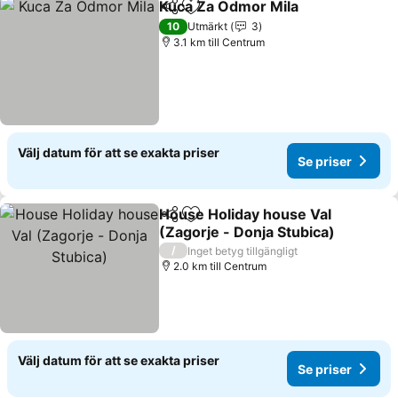
Kuca Za Odmor Mila
Dela
Lägg till i Mina Favoriter
Se pri
10
Utmärkt
3
3.1 km till Centrum
Välj datum för att se exakta priser
Se priser
House Holiday house Val
Dela
Lägg till i Mina Favoriter
(Zagorje - Donja Stubica)
Se priser
/
Inget betyg tillgängligt
2.0 km till Centrum
Välj datum för att se exakta priser
Se priser