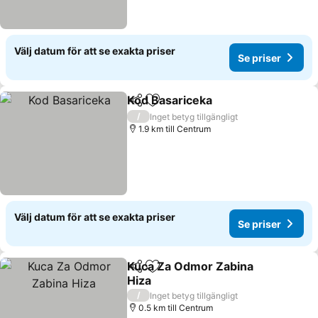
Välj datum för att se exakta priser
Se priser
Kod Basariceka
Dela
Lägg till i Mina Favoriter
Se priser
/
Inget betyg tillgängligt
1.9 km till Centrum
Välj datum för att se exakta priser
Se priser
Kuca Za Odmor Zabina
Dela
Lägg till i Mina Favoriter
Hiza
Se priser
/
Inget betyg tillgängligt
0.5 km till Centrum