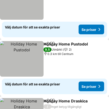
Välj datum för att se exakta priser
Se priser
Holiday Home Pustodol
Dela
Lägg till i Mina Favoriter
Se 
9,5
Utmärkt
2
0.3 km till Centrum
Välj datum för att se exakta priser
Se priser
Holiday Home Draskica
Dela
Lägg till i Mina Favoriter
Se 
/
Inget betyg tillgängligt