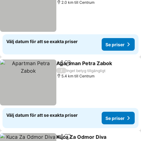
2.0 km till Centrum
Välj datum för att se exakta priser
Se priser
Apartman Petra Zabok
Dela
Lägg till i Mina Favoriter
Se 
/
Inget betyg tillgängligt
5.4 km till Centrum
Välj datum för att se exakta priser
Se priser
Kuca Za Odmor Diva
Dela
Lägg till i Mina Favoriter
Se pri