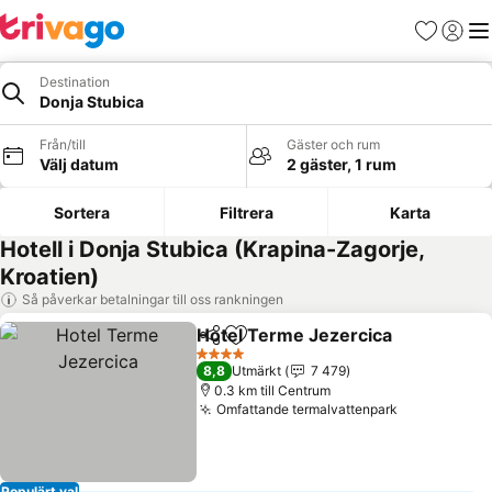
Favoriter
Logga 
Me
Destination
Donja Stubica
Från/till
Gäster och rum
Välj datum
2 gäster, 1 rum
Sortera
Filtrera
Karta
Hotell i Donja Stubica (Krapina-Zagorje,
Kroatien)
Så påverkar betalningar till oss rankningen
Hotel Terme Jezercica
Dela
Lägg till i Mina Favoriter
Se 
4 Stjärnor
8,8
Utmärkt
7 479
0.3 km till Centrum
Omfattande termalvattenpark
Se priser
Populärt val