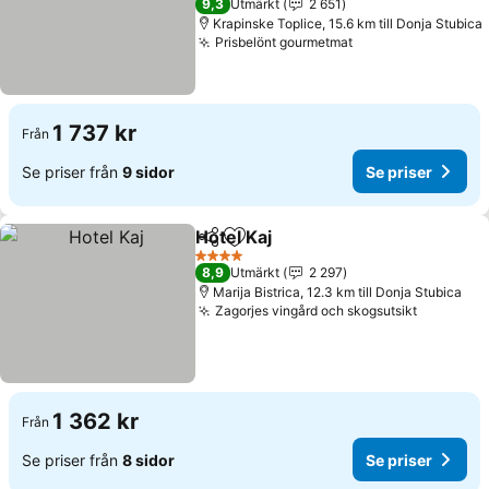
9,3
Utmärkt
2 651
Krapinske Toplice, 15.6 km till Donja Stubica
Prisbelönt gourmetmat
Se priser
1 737 kr
Från
Se priser från
9 sidor
Se priser
Hotel Kaj
Dela
Lägg till i Mina Favoriter
Se priser
4 Stjärnor
8,9
Utmärkt
2 297
Marija Bistrica, 12.3 km till Donja Stubica
Zagorjes vingård och skogsutsikt
Se prise
1 362 kr
Från
Se priser från
8 sidor
Se priser