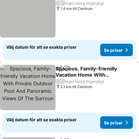
/
Inget betyg tillgängligt
1.4 km till Centrum
Välj datum för att se exakta priser
Se priser
Spacious, Family-friendly
Dela
Lägg till i Mina Favoriter
Vacation Home With
Private Outdoor Pool And
Se priser
/
Inget betyg tillgängligt
Panoramic Views Of The
2.1 km till Centrum
Surroun
Välj datum för att se exakta priser
Se priser