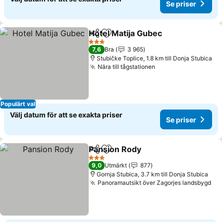
Se priser
Hotel Matija Gubec
Dela
Lägg till i Mina Favoriter
Se pris
3 Stjärnor
7,6
Bra
3 965
Stubičke Toplice, 1.8 km till Donja Stubica
Nära till tågstationen
Se priser
Populärt val
Välj datum för att se exakta priser
Se priser
Pansion Rody
Dela
Lägg till i Mina Favoriter
Se priser
3 Stjärnor
9,0
Utmärkt
877
Gornja Stubica, 3.7 km till Donja Stubica
Panoramautsikt över Zagorjes landsbygd
Se 