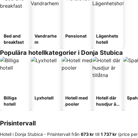
Bed and
Vandrarhe
Pensionat
Lägenhets
breakfast
m
hotell
Populära hotellkategorier i Donja Stubica
Billiga
Lyxhotell
Hotell med
Hotell där
Spah
hotell
pooler
husdjur är
tillåtna
Prisintervall
Hotell i Donja Stubica -
Prisintervall
från
‎673 kr
till
‎1 737 kr
(price per