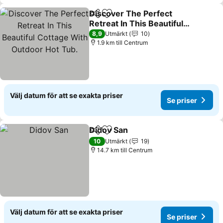
Discover The Perfect
Dela
Lägg till i Mina Favoriter
Retreat In This Beautiful
Cottage With Outdoor
Se priser
8,9
Utmärkt
10
Hot Tub.
1.9 km till Centrum
Välj datum för att se exakta priser
Se priser
Didov San
Dela
Lägg till i Mina Favoriter
Se priser
10
Utmärkt
19
14.7 km till Centrum
Välj datum för att se exakta priser
Se priser