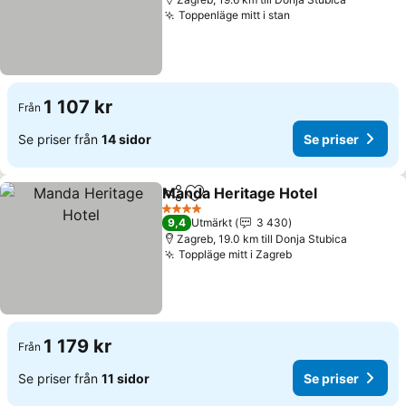
Toppenläge mitt i stan
Se priser
1 107 kr
Från
Se priser från
14 sidor
Se priser
Manda Heritage Hotel
Dela
Lägg till i Mina Favoriter
Se p
4 Stjärnor
9,4
Utmärkt
3 430
Zagreb, 19.0 km till Donja Stubica
Toppläge mitt i Zagreb
Se priser
1 179 kr
Från
Se priser från
11 sidor
Se priser