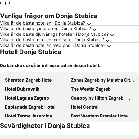
night)
Vanliga frågor om Donja Stubica
Vilka är de bästa hotellen i Donja Stubica?
Vilka är de bästa lyxhotellen i Donja Stubica?
Vilka är de bästa djurvänliga hotellen i Donja Stubica?
Vilka är de bästa hotellen med spa i Donja Stubica?
Vilka är de bästa hotellen med pool i Donja Stubica?
Hotell Donja Stubica
Du kanske också är intresserad av dessa hotell...
Sheraton Zagreb Hotel
Zonar Zagreb by Maistra City Vibes
Hotel Dubrovnik
The Westin Zagreb
Hotel Laguna Zagreb
Canopy by Hilton Zagreb - City Centre
Esplanade Zagreb Hotel
Hotel Central
Hotel Terme Jezercica
Best Western Premier Hotel Astoria
Sevärdigheter i Donja Stubica
Timeout Heritage Hotel Zagreb
Art Hotel Like
Manda Heritage Hotel
Stellar Boutique Modules by Maistra City Vibes