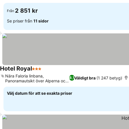
2 851 kr
Från
Se priser från
11 sidor
Hotel Royal
3 Stjärnor
Nära Faloria linbana,
Väldigt bra
(1 247 betyg)
8,1
Panoramautsikt över Alperna och
bergen
Välj datum för att se exakta priser