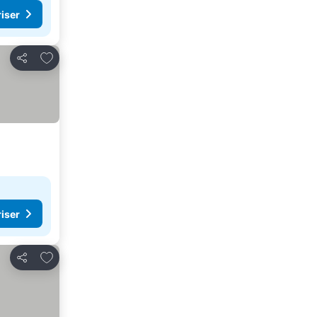
riser
Lägg till i Mina Favoriter
Dela
riser
Lägg till i Mina Favoriter
Dela