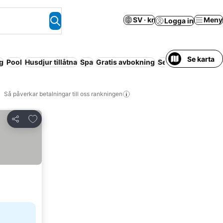
SV · kr
Meny
Logga in
Se karta
g
Pool
Husdjur tillåtna
Spa
Gratis avbokning
Servicelägenhet
R
Så påverkar betalningar till oss rankningen
Lägg till i Mina Favoriter
Dela