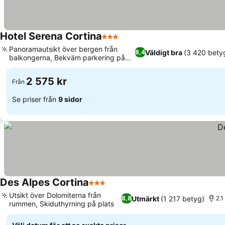
Hotel Serena Cortina
3 Stjärnor
Panoramautsikt över bergen från
Väldigt bra
(3 420 bety
8,4
balkongerna, Bekväm parkering på
plats
2 575 kr
Från
Se priser från
9 sidor
Des Alpes Cortina
3 Stjärnor
Utsikt över Dolomiterna från
Utmärkt
(1 217 betyg)
8,8
2.1
rummen, Skiduthyrning på plats