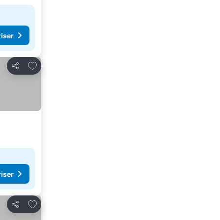
riser
Lägg till i Mina Favoriter
Dela
riser
Lägg till i Mina Favoriter
Dela