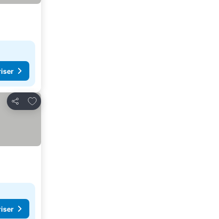
riser
Lägg till i Mina Favoriter
Dela
riser