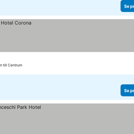
Se p
m till Centrum
Se p