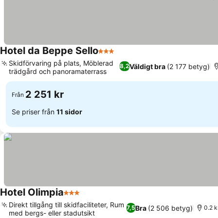
Hotel da Beppe Sello
3 Stjärnor
Skidförvaring på plats, Möblerad
Väldigt bra
(2 177 betyg)
8,2
trädgård och panoramaterrass
2 251 kr
Från
Se priser från
11 sidor
Hotel Olimpia
3 Stjärnor
Direkt tillgång till skidfaciliteter, Rum
Bra
(2 506 betyg)
7,5
0.2 k
med bergs- eller stadutsikt