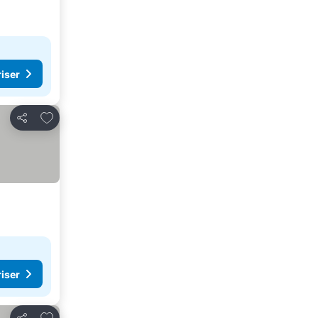
riser
Lägg till i Mina Favoriter
Dela
riser
Lägg till i Mina Favoriter