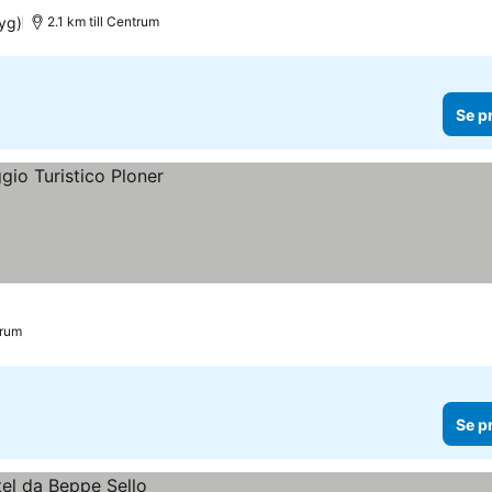
yg)
2.1 km till Centrum
Se p
trum
Se p