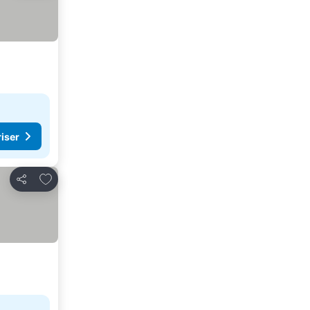
riser
Lägg till i Mina Favoriter
Dela