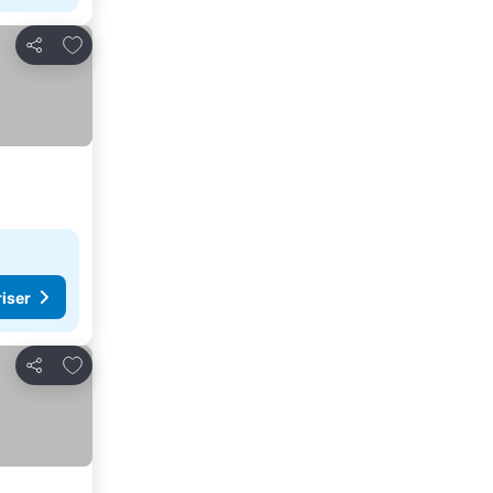
Lägg till i Mina Favoriter
Dela
riser
Lägg till i Mina Favoriter
Dela