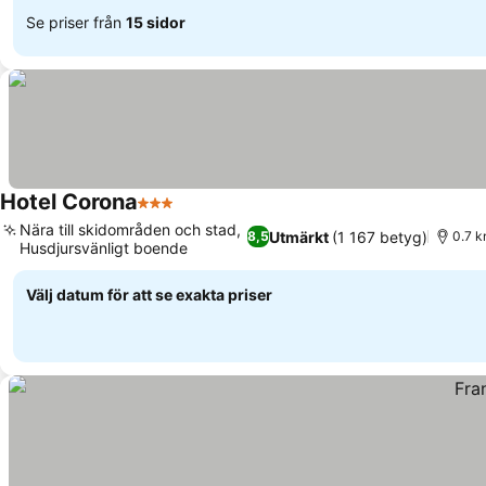
Se priser från
15 sidor
Hotel Corona
3 Stjärnor
Nära till skidområden och stad,
Utmärkt
(1 167 betyg)
8,5
0.7 k
Husdjursvänligt boende
Välj datum för att se exakta priser