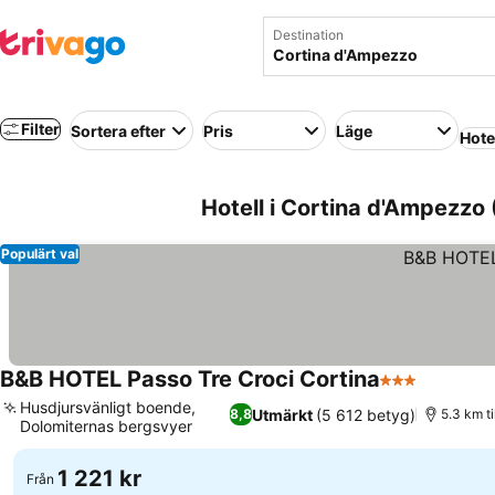
Destination
Filter
Sortera efter
Pris
Läge
Hote
Hotell i Cortina d'Ampezzo (
Populärt val
B&B HOTEL Passo Tre Croci Cortina
3 Stjärnor
Husdjursvänligt boende,
Utmärkt
(5 612 betyg)
8,8
5.3 km t
Dolomiternas bergsvyer
1 221 kr
Från