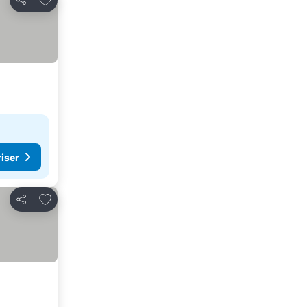
Dela
riser
Lägg till i Mina Favoriter
Dela