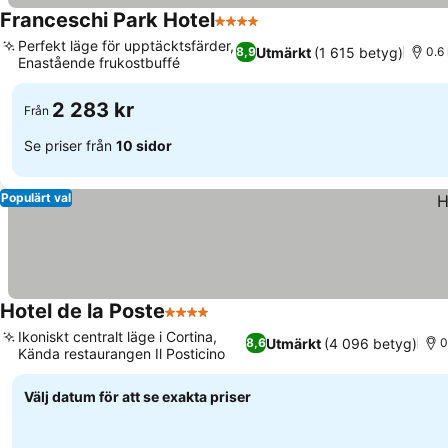
Franceschi Park Hotel
4 Stjärnor
Perfekt läge för upptäcktsfärder,
Utmärkt
(1 615 betyg)
8,9
0.6 
Enastående frukostbuffé
2 283 kr
Från
Se priser från
10 sidor
Populärt val
Hotel de la Poste
4 Stjärnor
Ikoniskt centralt läge i Cortina,
Utmärkt
(4 096 betyg)
8,6
0
Kända restaurangen Il Posticino
Välj datum för att se exakta priser