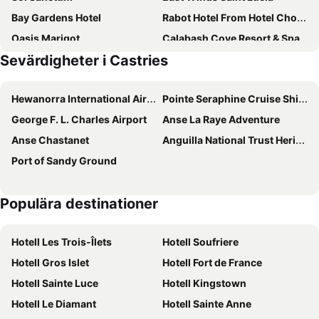
Bay Gardens Hotel
Rabot Hotel From Hotel Chocolat
Oasis Marigot
Calabash Cove Resort & Spa
Sevärdigheter i Castries
Harmony Marina Suites
Jade Mountain Resort
Marigot Palms Luxury Caribbean Apartment Suites
blu St Lucia
Hewanorra International Airport
Pointe Seraphine Cruise Ship Harbour
Seaview Apartel
Heavenly Suites
George F. L. Charles Airport
Anse La Raye Adventure
Bay Heights Escape- Courtyard Studios
Bay Gardens Marina Haven
Anse Chastanet
Anguilla National Trust Heritage Tour
The Still Beach House
Rendezvous
Port of Sandy Ground
Marvey's Place
Apartment Espoir
Tranquility Getaway
Hotel St Lucian By Rex Resorts
Populära destinationer
Grand View Vacation Villas
Villa C'est La Vie
Bay Gardens Inn
The Soco House
Hotell Les Trois-Îlets
Hotell Soufriere
Palm Haven Hotel
BodyHoliday - All inclusive
Hotell Gros Islet
Hotell Fort de France
The Bodyholiday All Inclusive
Villa Des Pitons
Hotell Sainte Luce
Hotell Kingstown
Hummingbird Beach Resort
Caille Blanc Villa & Hotel
Hotell Le Diamant
Hotell Sainte Anne
The Downtown Hotel
La Dauphine Estate