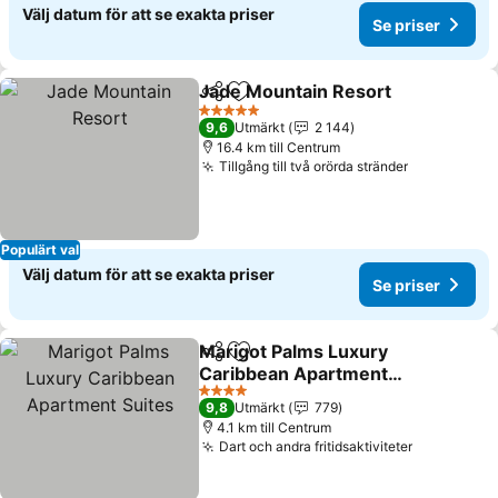
Välj datum för att se exakta priser
Se priser
Jade Mountain Resort
Dela
Lägg till i Mina Favoriter
5 Stjärnor
9,6
Utmärkt
2 144
16.4 km till Centrum
Tillgång till två orörda stränder
Populärt val
Välj datum för att se exakta priser
Se priser
Marigot Palms Luxury
Dela
Lägg till i Mina Favoriter
Caribbean Apartment
Suites
4 Stjärnor
9,8
Utmärkt
779
4.1 km till Centrum
Dart och andra fritidsaktiviteter