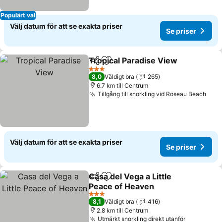
Populärt val
Välj datum för att se exakta priser
Se priser
Tropical Paradise View
Dela
Lägg till i Mina Favoriter
3 Stjärnor
8,0
Väldigt bra
265
6.7 km till Centrum
Tillgång till snorkling vid Roseau Beach
Välj datum för att se exakta priser
Se priser
Casa del Vega a Little
Dela
Lägg till i Mina Favoriter
Peace of Heaven
3 Stjärnor
8,1
Väldigt bra
416
2.8 km till Centrum
Utmärkt snorkling direkt utanför