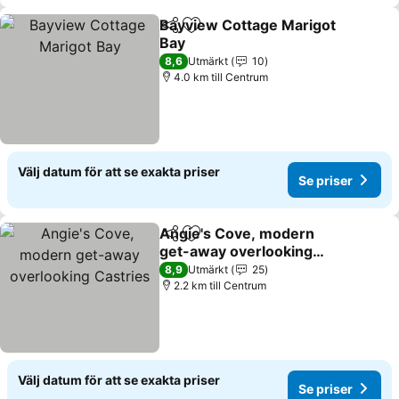
Bayview Cottage Marigot
Dela
Lägg till i Mina Favoriter
Bay
8,6
Utmärkt
10
4.0 km till Centrum
Välj datum för att se exakta priser
Se priser
Angie's Cove, modern
Dela
Lägg till i Mina Favoriter
get-away overlooking
Castries
8,9
Utmärkt
25
2.2 km till Centrum
Välj datum för att se exakta priser
Se priser