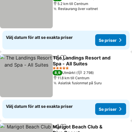
5.2 km till Centrum
Restaurang över vattnet
Välj datum för att se exakta priser
Se priser
The Landings Resort and
Dela
Lägg till i Mina Favoriter
Spa - All Suites
5 Stjärnor
8,9
Utmärkt
2 798
11.8 km till Centrum
Asiatisk fusionmat på Suru
Välj datum för att se exakta priser
Se priser
Marigot Beach Club &
Dela
Lägg till i Mina Favoriter