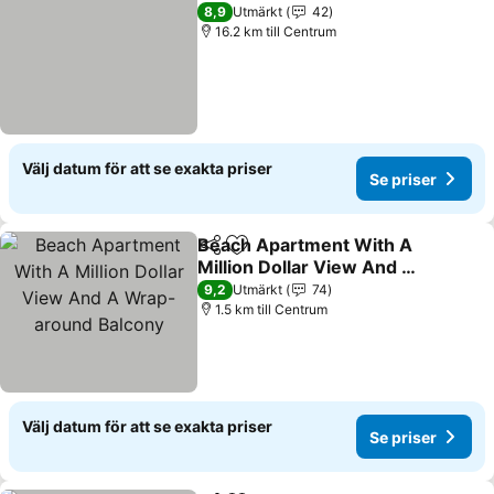
8,9
Utmärkt
42
16.2 km till Centrum
Välj datum för att se exakta priser
Se priser
Beach Apartment With A
Dela
Lägg till i Mina Favoriter
Million Dollar View And A
Wrap-around Balcony
9,2
Utmärkt
74
1.5 km till Centrum
Välj datum för att se exakta priser
Se priser