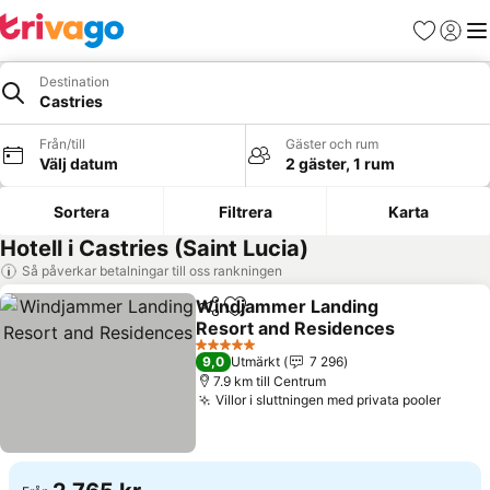
Favoriter
Logga 
Me
Destination
Castries
Från/till
Gäster och rum
Välj datum
2 gäster, 1 rum
Sortera
Filtrera
Karta
Hotell i Castries (Saint Lucia)
Så påverkar betalningar till oss rankningen
Windjammer Landing
Dela
Lägg till i Mina Favoriter
Resort and Residences
5 Stjärnor
9,0
Utmärkt
7 296
7.9 km till Centrum
Villor i sluttningen med privata pooler