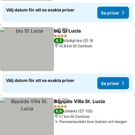
Välj datum för att se exakta priser
Se priser
blu St Lucia
Dela
Lägg till i Mina Favoriter
4 Stjärnor
8,3
Väldigt bra
9
10.8 km till Centrum
Välj datum för att se exakta priser
Se priser
Bayside Villa St. Lucia
Dela
Lägg till i Mina Favoriter
4 Stjärnor
8,9
Utmärkt
155
1.7 km till Centrum
Panoramautsikt över bukten och bergen