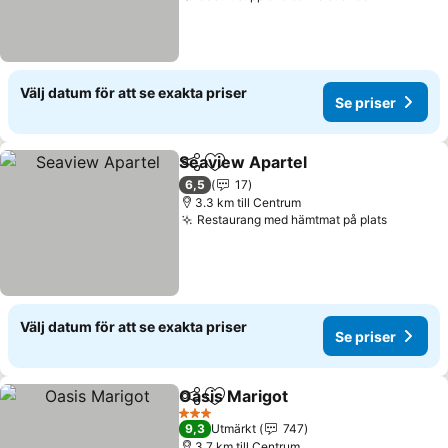
Välj datum för att se exakta priser
Se priser
Seaview Apartel
Dela
Lägg till i Mina Favoriter
6,5
17
3.3 km till Centrum
Restaurang med hämtmat på plats
Välj datum för att se exakta priser
Se priser
Oasis Marigot
Dela
Lägg till i Mina Favoriter
3 Stjärnor
9,3
Utmärkt
747
3.7 km till Centrum