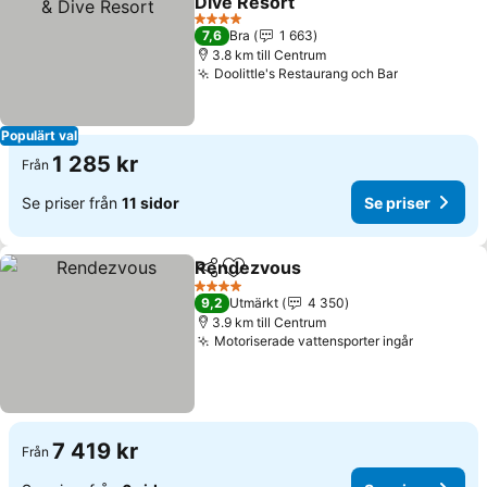
Dive Resort
4 Stjärnor
7,6
Bra
1 663
3.8 km till Centrum
Doolittle's Restaurang och Bar
Populärt val
1 285 kr
Från
Se priser från
11 sidor
Se priser
Rendezvous
Dela
Lägg till i Mina Favoriter
4 Stjärnor
9,2
Utmärkt
4 350
3.9 km till Centrum
Motoriserade vattensporter ingår
7 419 kr
Från