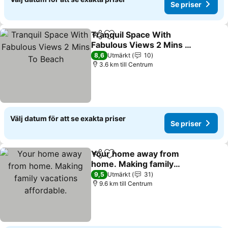
Se priser
Tranquil Space With
Dela
Lägg till i Mina Favoriter
Fabulous Views 2 Mins To
Beach
8,6
Utmärkt
10
3.6 km till Centrum
Välj datum för att se exakta priser
Se priser
Your home away from
Dela
Lägg till i Mina Favoriter
home. Making family
vacations affordable.
9,5
Utmärkt
31
9.6 km till Centrum