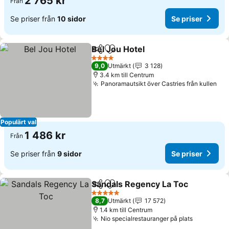
2 765 kr
Från
Se priser från
10 sidor
Se priser
Bel Jou Hotel
Dela
Lägg till i Mina Favoriter
4 Stjärnor
9,0
Utmärkt
3 128
3.4 km till Centrum
Panoramautsikt över Castries från kullen
Populärt val
1 486 kr
Från
Se priser från
9 sidor
Se priser
Sandals Regency La Toc
Dela
Lägg till i Mina Favoriter
5 Stjärnor
8,7
Utmärkt
17 572
1.4 km till Centrum
Nio specialrestauranger på plats