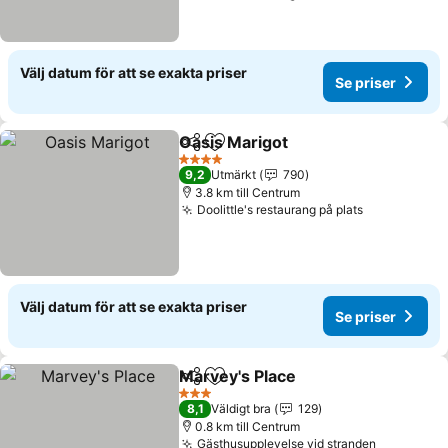
Välj datum för att se exakta priser
Se priser
Oasis Marigot
Dela
Lägg till i Mina Favoriter
4 Stjärnor
9,2
Utmärkt
790
3.8 km till Centrum
Doolittle's restaurang på plats
Välj datum för att se exakta priser
Se priser
Marvey's Place
Dela
Lägg till i Mina Favoriter
3 Stjärnor
8,1
Väldigt bra
129
0.8 km till Centrum
Gästhusupplevelse vid stranden