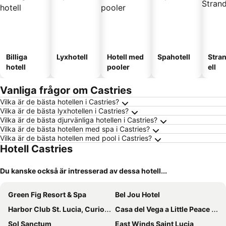
Billiga
Lyxhotell
Hotell med
Spahotell
Stra
hotell
pooler
ell
Vanliga frågor om Castries
Vilka är de bästa hotellen i Castries?
Vilka är de bästa lyxhotellen i Castries?
Vilka är de bästa djurvänliga hotellen i Castries?
Vilka är de bästa hotellen med spa i Castries?
Vilka är de bästa hotellen med pool i Castries?
Hotell Castries
Du kanske också är intresserad av dessa hotell...
Green Fig Resort & Spa
Bel Jou Hotel
Harbor Club St. Lucia, Curio Collection by Hilton
Casa del Vega a Little Peace of Heaven
Sol Sanctum
East Winds Saint Lucia