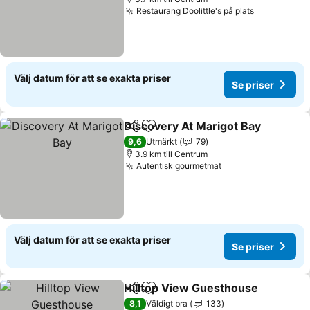
Restaurang Doolittle's på plats
Välj datum för att se exakta priser
Se priser
Discovery At Marigot Bay
Dela
Lägg till i Mina Favoriter
9,6
Utmärkt
79
3.9 km till Centrum
Autentisk gourmetmat
Välj datum för att se exakta priser
Se priser
Hilltop View Guesthouse
Dela
Lägg till i Mina Favoriter
8,1
Väldigt bra
133