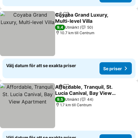
Coyaba Grand Luxury,
Dela
Lägg till i Mina Favoriter
Multi-level Villa
9,4
Utmärkt
50
10.7 km till Centrum
Välj datum för att se exakta priser
Se priser
Affordable, Tranquil, St.
Dela
Lägg till i Mina Favoriter
Lucia Canival, Bay View
Apartment
9,5
Utmärkt
44
1.7 km till Centrum
Välj datum för att se exakta priser