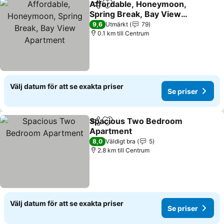
Affordable, Honeymoon,
Dela
Lägg till i Mina Favoriter
Spring Break, Bay View
Apartment
9,6
Utmärkt
79
0.1 km till Centrum
Välj datum för att se exakta priser
Se priser
Spacious Two Bedroom
Dela
Lägg till i Mina Favoriter
Apartment
8,0
Väldigt bra
5
2.8 km till Centrum
Välj datum för att se exakta priser
Se priser