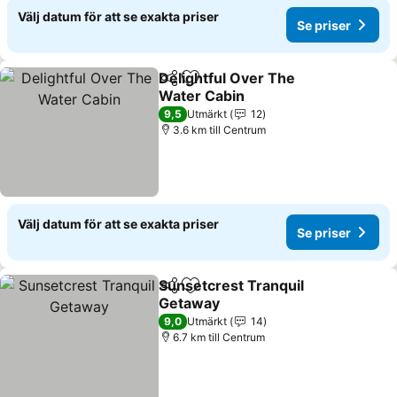
Välj datum för att se exakta priser
Se priser
Delightful Over The
Dela
Lägg till i Mina Favoriter
Water Cabin
9,5
Utmärkt
12
3.6 km till Centrum
Välj datum för att se exakta priser
Se priser
Sunsetcrest Tranquil
Dela
Lägg till i Mina Favoriter
Getaway
9,0
Utmärkt
14
6.7 km till Centrum