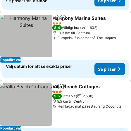
Se priser från
6 sidor
Se priser
Harmony Marina Suites
Dela
Lägg till i Mina Favoriter
3 Stjärnor
8,4
Väldigt bra
1 632
10.3 km till Centrum
Europeisk fusionmat på The Jaques
Populärt val
Välj datum för att se exakta priser
Se priser
Villa Beach Cottages
Dela
Lägg till i Mina Favoriter
3 Stjärnor
9,5
Utmärkt
2 538
5.5 km till Centrum
Hemlagad mat på restaurang Coconuts
Populärt val