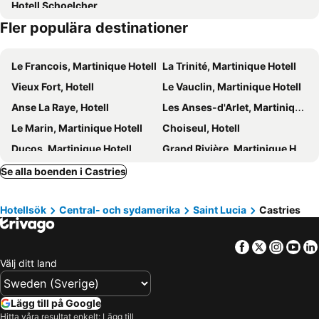
Hotell Schoelcher
Fond Doux Eco Resort
Fler populära destinationer
Le Francois, Martinique Hotell
La Trinité, Martinique Hotell
Vieux Fort, Hotell
Le Vauclin, Martinique Hotell
Anse La Raye, Hotell
Les Anses-d'Arlet, Martinique Hotell
Le Marin, Martinique Hotell
Choiseul, Hotell
Ducos, Martinique Hotell
Grand Rivière, Martinique Hotell
Laborie, Hotell
Rivière-Pilote, Martinique Hotell
Se alla boenden i Castries
Le Lamentin, Martinique Hotell
Saint-Joseph, Martinique Hotell
Hotellsök
Central- och sydamerika
Saint Lucia
Castries
Saint Pierre, Martinique Hotell
Sainte Marie, Martinique Hotell
Soufriere, Hotell
Gros Islet, Hotell
Facebook
Twitter
Insta
Yo
Cap Estate, Hotell
Välj ditt land
Lägg till på Google
Hitta våra resultat enkelt: Lägg till