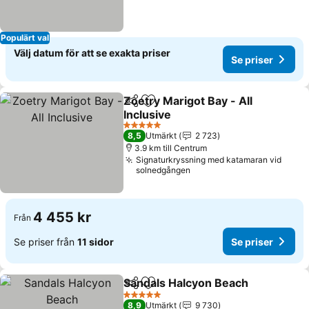
Populärt val
Välj datum för att se exakta priser
Se priser
Zoetry Marigot Bay - All
Dela
Lägg till i Mina Favoriter
Inclusive
5 Stjärnor
8,5
Utmärkt
2 723
3.9 km till Centrum
Signaturkryssning med katamaran vid
solnedgången
4 455 kr
Från
Se priser från
11 sidor
Se priser
Sandals Halcyon Beach
Dela
Lägg till i Mina Favoriter
5 Stjärnor
8,9
Utmärkt
9 730