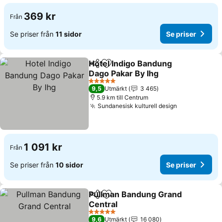
369 kr
Från
Se priser från
11 sidor
Se priser
Hotel Indigo Bandung
Dela
Lägg till i Mina Favoriter
Dago Pakar By Ihg
5 Stjärnor
9,5
Utmärkt
3 465
5.9 km till Centrum
Sundanesisk kulturell design
1 091 kr
Från
Se priser från
10 sidor
Se priser
Pullman Bandung Grand
Dela
Lägg till i Mina Favoriter
Central
5 Stjärnor
9,6
Utmärkt
16 080