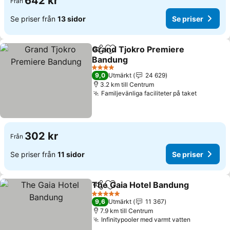
642 kr
Från
Se priser från
13 sidor
Se priser
Grand Tjokro Premiere
Dela
Lägg till i Mina Favoriter
Bandung
4 Stjärnor
9,0
Utmärkt
24 629
3.2 km till Centrum
Familjevänliga faciliteter på taket
302 kr
Från
Se priser från
11 sidor
Se priser
The Gaia Hotel Bandung
Dela
Lägg till i Mina Favoriter
5 Stjärnor
9,6
Utmärkt
11 367
7.9 km till Centrum
Infinitypooler med varmt vatten