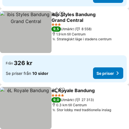
ibis Styles Bandung
Dela
Lägg till i Mina Favoriter
Grand Central
3 Stjärnor
9,5
Utmärkt
8 558
1.9 km till Centrum
Strategiskt läge i stadens centrum
326 kr
Från
Se priser från
10 sidor
Se priser
éL Royale Bandung
Dela
Lägg till i Mina Favoriter
4 Stjärnor
9,0
Utmärkt
27 313
0.3 km till Centrum
Stor lobby med traditionella inslag