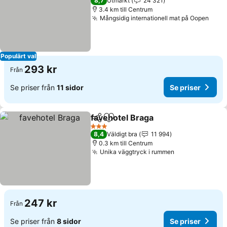
8,7
Utmärkt
24 321
3.4 km till Centrum
Mångsidig internationell mat på Oopen
Populärt val
293 kr
Från
Se priser från
11 sidor
Se priser
favehotel Braga
Dela
Lägg till i Mina Favoriter
3 Stjärnor
8,4
Väldigt bra
11 994
0.3 km till Centrum
Unika väggtryck i rummen
247 kr
Från
Se priser från
8 sidor
Se priser