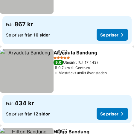
867 kr
Från
Se priser från
10 sidor
Se priser
Aryaduta Bandung
Dela
Lägg till i Mina Favoriter
5 Stjärnor
9,0
Utmärkt
17 443
0.7 km till Centrum
Vidsträckt utsikt över staden
434 kr
Från
Se priser från
12 sidor
Se priser
Hilton Bandung