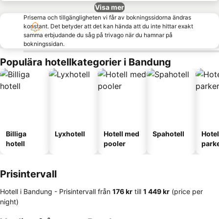
Visa mer
Priserna och tillgängligheten vi får av bokningssidorna ändras
konstant. Det betyder att det kan hända att du inte hittar exakt
samma erbjudande du såg på trivago när du hamnar på
bokningssidan.
Populära hotellkategorier i Bandung
Billiga
Lyxhotell
Hotell med
Spahotell
Hote
hotell
pooler
park
Prisintervall
Hotell i Bandung -
Prisintervall
från
‎176 kr
till
‎1 449 kr
(price per
night)