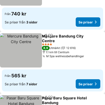
740 kr
Från
Se priser från
3 sidor
Se priser
Mercure Bandung City
Dela
Lägg till i Mina Favoriter
Centre
4 Stjärnor
8,9
Utmärkt
12 616
1.1 km till Centrum
M Spa wellnessbehandlingar
565 kr
Från
Se priser från
7 sidor
Se priser
Pasar Baru Square Hotel
Dela
Lägg till i Mina Favoriter
Bandung