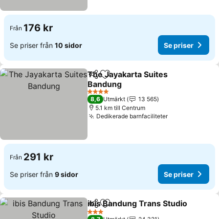
176 kr
Från
Se priser från
10 sidor
Se priser
The Jayakarta Suites
Dela
Lägg till i Mina Favoriter
Bandung
4 Stjärnor
8,6
Utmärkt
13 565
5.1 km till Centrum
Dedikerade barnfaciliteter
291 kr
Från
Se priser från
9 sidor
Se priser
ibis Bandung Trans Studio
Dela
Lägg till i Mina Favoriter
3 Stjärnor