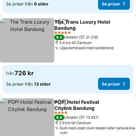
Se priser från
6 sidor
Se priser
The Trans Luxury Hotel
Dela
Lägg till i Mina Favoriter
Bandung
5 Stjärnor
9,4
Utmärkt
21 218
3.4 km till Centrum
Uppvärmd pool med sandstrand
726 kr
Från
Se priser från
13 sidor
Se priser
POP! Hotel Festival
Dela
Lägg till i Mina Favoriter
Citylink Bandung
4 Stjärnor
8,6
Utmärkt
13 627
2.9 km till Centrum
Rum med utsikt över staden eller natursköna
vyer