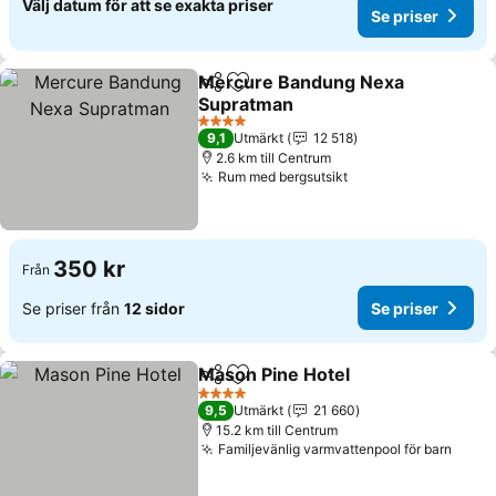
Välj datum för att se exakta priser
Se priser
Mercure Bandung Nexa
Dela
Lägg till i Mina Favoriter
Supratman
4 Stjärnor
9,1
Utmärkt
12 518
2.6 km till Centrum
Rum med bergsutsikt
350 kr
Från
Se priser från
12 sidor
Se priser
Mason Pine Hotel
Dela
Lägg till i Mina Favoriter
4 Stjärnor
9,5
Utmärkt
21 660
15.2 km till Centrum
Familjevänlig varmvattenpool för barn