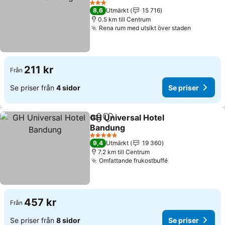
3 Stjärnor
8,6
Utmärkt
15 716
0.5 km till Centrum
Rena rum med utsikt över staden
211 kr
Från
Se priser från
4 sidor
Se priser
GH Universal Hotel
Dela
Lägg till i Mina Favoriter
Bandung
5 Stjärnor
9,4
Utmärkt
19 360
7.2 km till Centrum
Omfattande frukostbuffé
457 kr
Från
Se priser från
8 sidor
Se priser