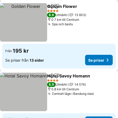
Golden Flower
Dela
Lägg till i Mina Favoriter
4 Stjärnor
8,6
Utmärkt
13 603
0.7 km till Centrum
Spa och bastu
195 kr
Från
Se priser från
13 sidor
Se priser
Hotel Savoy Homann
Dela
Lägg till i Mina Favoriter
4 Stjärnor
8,9
Utmärkt
14 074
0.8 km till Centrum
Centralt läge i Bandung stad