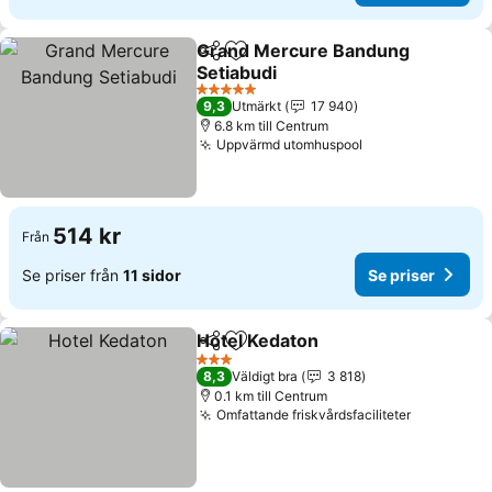
Grand Mercure Bandung
Dela
Lägg till i Mina Favoriter
Setiabudi
5 Stjärnor
9,3
Utmärkt
17 940
6.8 km till Centrum
Uppvärmd utomhuspool
514 kr
Från
Se priser från
11 sidor
Se priser
Hotel Kedaton
Dela
Lägg till i Mina Favoriter
3 Stjärnor
8,3
Väldigt bra
3 818
0.1 km till Centrum
Omfattande friskvårdsfaciliteter