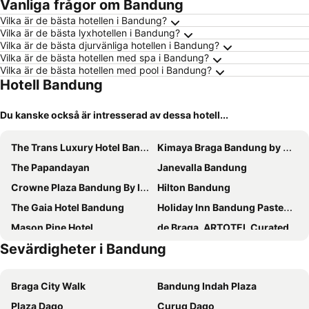
Vanliga frågor om Bandung
Vilka är de bästa hotellen i Bandung?
Vilka är de bästa lyxhotellen i Bandung?
Vilka är de bästa djurvänliga hotellen i Bandung?
Vilka är de bästa hotellen med spa i Bandung?
Vilka är de bästa hotellen med pool i Bandung?
Hotell Bandung
Du kanske också är intresserad av dessa hotell...
The Trans Luxury Hotel Bandung
Kimaya Braga Bandung by Harris
The Papandayan
Janevalla Bandung
Crowne Plaza Bandung By Ihg
Hilton Bandung
The Gaia Hotel Bandung
Holiday Inn Bandung Pasteur By Ihg
Mason Pine Hotel
de Braga, ARTOTEL Curated
Sevärdigheter i Bandung
Namin Dago Hotel
Oakwood Merdeka Bandung
Dago Highland Resort
Hotel Pesona Bamboe Lembang
Braga City Walk
Bandung Indah Plaza
Holiday Inn Express Bandung Braga by IHG
The Jayakarta Suites Bandung
Plaza Dago
Curug Dago
favehotel Braga
Hotel Indigo Bandung Dago Pakar By Ihg