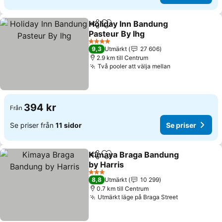
Holiday Inn Bandung
Dela
Lägg till i Mina Favoriter
Pasteur By Ihg
4 Stjärnor
9,3
Utmärkt
27 606
2.9 km till Centrum
Två pooler att välja mellan
394 kr
Från
Se priser från
11 sidor
Se priser
Kimaya Braga Bandung
Dela
Lägg till i Mina Favoriter
by Harris
3 Stjärnor
8,8
Utmärkt
10 299
0.7 km till Centrum
Utmärkt läge på Braga Street