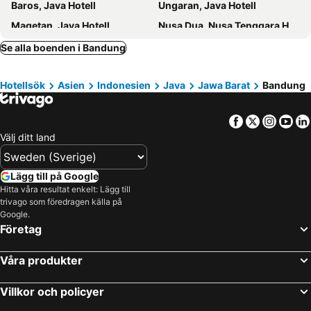
Baros, Java Hotell
Ungaran, Java Hotell
Magetan, Java Hotell
Nusa Dua, Nusa Tenggara Hotell
Kuta, Nusa Tenggara Hotell
Ubud, Nusa Tenggara Hotell
Se alla boenden i Bandung
Sanur, Nusa Tenggara Hotell
Denpasar, Nusa Tenggara Hotell
Hotellsök
Asien
Indonesien
Java
Jawa Barat
Bandung
Seminyak, Nusa Tenggara Hotell
Gili Trawangan, Nusa Tenggara Hotell
Jimbaran, Nusa Tenggara Hotell
Legian, Nusa Tenggara Hotell
Facebook
Twitter
Insta
Yo
Välj ditt land
Lägg till på Google
Hitta våra resultat enkelt: Lägg till
trivago som föredragen källa på
Google.
Företag
Våra produkter
Villkor och policyer