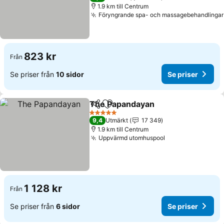
1.9 km till Centrum
Föryngrande spa- och massagebehandlingar
823 kr
Från
Se priser från
10 sidor
Se priser
The Papandayan
Dela
Lägg till i Mina Favoriter
5 Stjärnor
9,4
Utmärkt
17 349
1.9 km till Centrum
Uppvärmd utomhuspool
1 128 kr
Från
Se priser från
6 sidor
Se priser