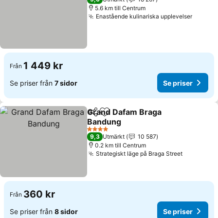
5.6 km till Centrum
Enastående kulinariska upplevelser
1 449 kr
Från
Se priser från
7 sidor
Se priser
Grand Dafam Braga
Dela
Lägg till i Mina Favoriter
Bandung
4 Stjärnor
9,3
Utmärkt
10 587
0.2 km till Centrum
Strategiskt läge på Braga Street
360 kr
Från
Se priser från
8 sidor
Se priser