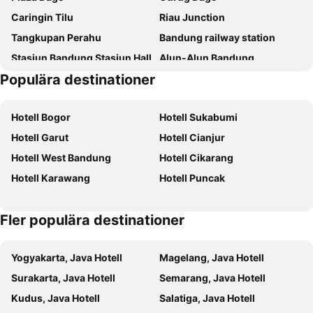
Caringin Tilu
Riau Junction
Pullman Bandung Grand Central
Mercure Bandung Nexa Supratman
Tangkupan Perahu
Bandung railway station
GH Universal Hotel Bandung
Grand Serela Setiabudhi
Stasiun Bandung Stasiun Hall
Alun-Alun Bandung
Grand Sunshine Resort & Convention
Aston Pasteur
Populära destinationer
Lembang
Pasar Baru Trade Center
Grand Pasundan Convention Hotel
House Sangkuriang
De' Ranch
Hotel Travello Bandung
Orange Home Syariah
Hotell Bogor
Hotell Sukabumi
de JAVA Hotel Bandung
Gumilang Regency Hotel
Hotell Garut
Hotell Cianjur
Belviu Hotel Bandung
Savoy Homann Bidakara
Hotell West Bandung
Hotell Cikarang
Dago Teuku Angkasa 14
Hotel Grand Paradise
Hotell Karawang
Hotell Puncak
Forest Hills Hotel
Fler populära destinationer
Yogyakarta, Java Hotell
Magelang, Java Hotell
Surakarta, Java Hotell
Semarang, Java Hotell
Kudus, Java Hotell
Salatiga, Java Hotell