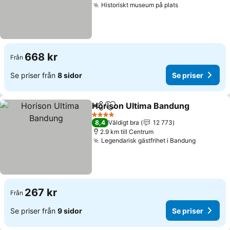
Historiskt museum på plats
668 kr
Från
Se priser från
8 sidor
Se priser
Horison Ultima Bandung
Dela
Lägg till i Mina Favoriter
4 Stjärnor
8,4
Väldigt bra
12 773
2.9 km till Centrum
Legendarisk gästfrihet i Bandung
267 kr
Från
Se priser från
9 sidor
Se priser