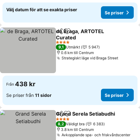
Välj datum för att se exakta priser
Se priser
de Braga, ARTOTEL
Dela
Lägg till i Mina Favoriter
Curated
4 Stjärnor
9,1
Utmärkt
5 947
0.6 km till Centrum
Strategiskt läge vid Braga Street
438 kr
Från
Se priser från
11 sidor
Se priser
Grand Serela Setiabudhi
Dela
Lägg till i Mina Favoriter
4 Stjärnor
8,2
Väldigt bra
6 383
3.8 km till Centrum
Avkopplande spa- och friskvårdscenter