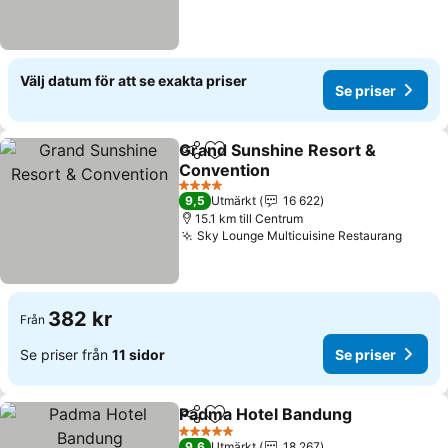
Välj datum för att se exakta priser
Se priser
Grand Sunshine Resort &
Dela
Lägg till i Mina Favoriter
Convention
4 Stjärnor
9,5
Utmärkt
16 622
15.1 km till Centrum
Sky Lounge Multicuisine Restaurang
382 kr
Från
Se priser från
11 sidor
Se priser
Padma Hotel Bandung
Dela
Lägg till i Mina Favoriter
5 Stjärnor
9,6
Utmärkt
18 267