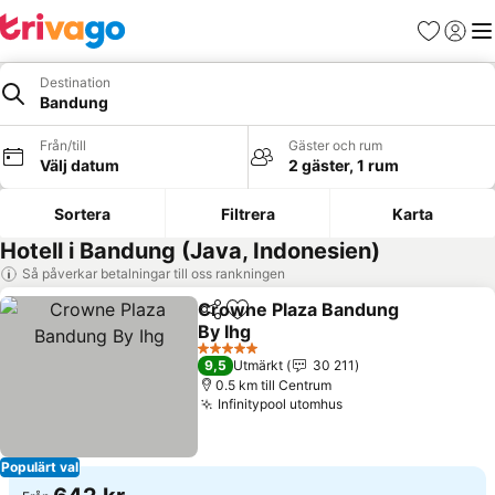
Favoriter
Logga 
Me
Destination
Bandung
Från/till
Gäster och rum
Välj datum
2 gäster, 1 rum
Sortera
Filtrera
Karta
Hotell i Bandung (Java, Indonesien)
Så påverkar betalningar till oss rankningen
Crowne Plaza Bandung
Dela
Lägg till i Mina Favoriter
By Ihg
5 Stjärnor
9,5
Utmärkt
30 211
0.5 km till Centrum
Infinitypool utomhus
Populärt val