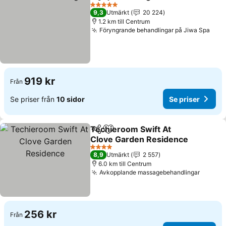
Dela
Lägg till i Mina Favoriter
5 Stjärnor
9,3
Utmärkt
20 224
1.2 km till Centrum
Föryngrande behandlingar på Jiwa Spa
919 kr
Från
Se priser från
10 sidor
Se priser
Techieroom Swift At
Dela
Lägg till i Mina Favoriter
Clove Garden Residence
4 Stjärnor
8,9
Utmärkt
2 557
6.0 km till Centrum
Avkopplande massagebehandlingar
256 kr
Från