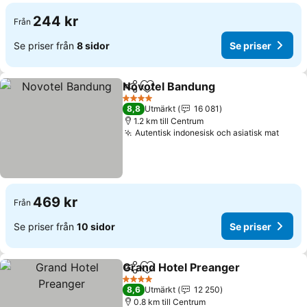
244 kr
Från
Se priser från
8 sidor
Se priser
Novotel Bandung
Dela
Lägg till i Mina Favoriter
4 Stjärnor
8,8
Utmärkt
16 081
1.2 km till Centrum
Autentisk indonesisk och asiatisk mat
469 kr
Från
Se priser från
10 sidor
Se priser
Grand Hotel Preanger
Dela
Lägg till i Mina Favoriter
4 Stjärnor
8,6
Utmärkt
12 250
0.8 km till Centrum