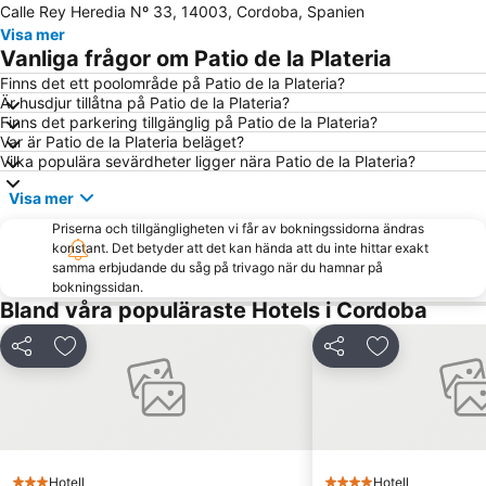
Calle Rey Heredia Nº 33, 14003, Cordoba, Spanien
Torre de las Monjas
Calleja de las Flores
Visa mer
El Arenal
Santa Rosa
Vanliga frågor om Patio de la Plateria
Montilla
Finns det ett poolområde på Patio de la Plateria?
Är husdjur tillåtna på Patio de la Plateria?
Finns det parkering tillgänglig på Patio de la Plateria?
Var är Patio de la Plateria beläget?
Vilka populära sevärdheter ligger nära Patio de la Plateria?
Visa mer
Priserna och tillgängligheten vi får av bokningssidorna ändras
konstant. Det betyder att det kan hända att du inte hittar exakt
samma erbjudande du såg på trivago när du hamnar på
bokningssidan.
Bland våra populäraste Hotels i Cordoba
Dela
Lägg till i Mina Favoriter
Dela
Lägg till i Mi
Hotell
Hotell