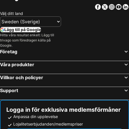
Facebook
Twitter
Insta
Yo
Välj ditt land
Lägg till på Google
Hitta våra resultat enkelt: Lägg till
trivago som föredragen källa på
Google.
Företag
Våra produkter
Villkor och policyer
Support
Logga in för exklusiva medlemsförmåner
Anpassa din upplevelse
Lojalitetserbjudanden/medlemspriser