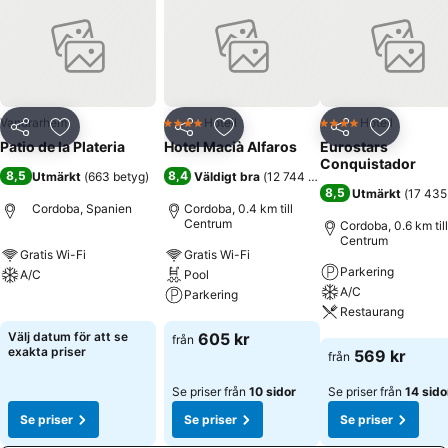
Vandrarhem
Hotell
Hotell
4 Stjärnor
4 Stjärnor
Dela
Lägg till i Mina Favoriter
Dela
Lägg till i Mina Favoriter
Dela
Lägg till
Patio de la Plateria
Hotel Macià Alfaros
Eurostars
Conquistador
8,5
8,4
Utmärkt
(
663 betyg
)
Väldigt bra
(
12 744 betyg
)
8,5
Utmärkt
(
17 435
Cordoba, Spanien
Cordoba, 0.4 km till
Centrum
Cordoba, 0.6 km till
Centrum
Gratis Wi-Fi
Gratis Wi-Fi
Parkering
A/C
Pool
A/C
Parkering
Se priser
Restaurang
Se priser
Välj datum för att se
605 kr
från
Se priser
exakta priser
569 kr
från
Se priser från
10 sidor
Se priser från
14 sido
Se priser
Se priser
Se priser