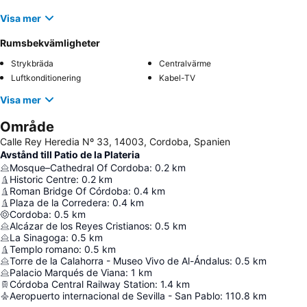
Visa mer
Rumsbekvämligheter
Strykbräda
Centralvärme
Luftkonditionering
Kabel-TV
Visa mer
Område
Calle Rey Heredia Nº 33, 14003, Cordoba, Spanien
Avstånd till Patio de la Plateria
Mosque–Cathedral Of Cordoba
:
0.2
km
Historic Centre
:
0.2
km
Roman Bridge Of Córdoba
:
0.4
km
Plaza de la Corredera
:
0.4
km
Cordoba
:
0.5
km
Alcázar de los Reyes Cristianos
:
0.5
km
La Sinagoga
:
0.5
km
Templo romano
:
0.5
km
Torre de la Calahorra - Museo Vivo de Al-Ándalus
:
0.5
km
Palacio Marqués de Viana
:
1
km
Córdoba Central Railway Station
:
1.4
km
Aeropuerto internacional de Sevilla - San Pablo
:
110.8
km