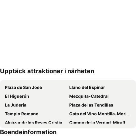
Upptäck attraktioner i närheten
Förstora kartan
Plaza de San José
Llano del Espinar
El Higuerón
Mezquita-Catedral
La Judería
Plaza de las Tendillas
Templo Romano
Cata del Vino Montilla-Moriles
Alcázar de los Reyes Cristianos
Campo de la Verdad-Miraflores
Boendeinformation
Sector Sur
Santa Cruz