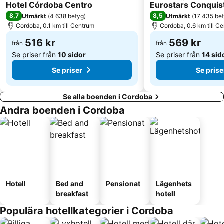
3 Stjärnor
4 Stjärnor
Hotel Córdoba Centro
Eurostars Conquis
8,7
8,5
Utmärkt
(
4 638 betyg
)
Utmärkt
(
17 435 be
Cordoba, 0.1 km till Centrum
Cordoba, 0.6 km till C
516 kr
569 kr
från
från
Se priser från
10 sidor
Se priser från
14 sid
Se priser
Se prise
Se alla boenden i Cordoba
Andra boenden i Cordoba
Hotell
Bed and
Pensionat
Lägenhets
breakfast
hotell
Populära hotellkategorier i Cordoba