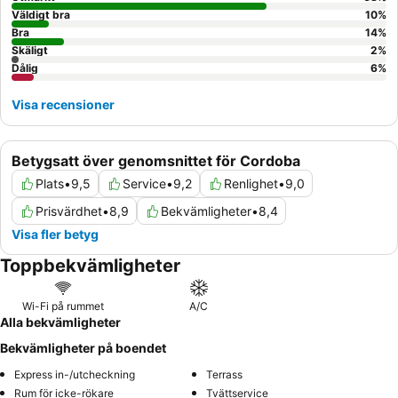
Väldigt bra
10
%
Bra
14
%
Skäligt
2
%
Dålig
6
%
Visa recensioner
Betygsatt över genomsnittet för Cordoba
Plats
•
9,5
Service
•
9,2
Renlighet
•
9,0
Prisvärdhet
•
8,9
Bekvämligheter
•
8,4
Visa fler betyg
Toppbekvämligheter
Wi-Fi på rummet
A/C
Alla bekvämligheter
Bekvämligheter på boendet
Express in-/utcheckning
Terrass
Rum för icke-rökare
Tvättservice