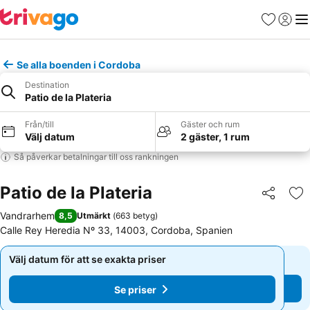
Favoriter
Logga 
Me
Se alla boenden i Cordoba
Destination
Patio de la Plateria
Från/till
Gäster och rum
Välj datum
2 gäster, 1 rum
Så påverkar betalningar till oss rankningen
Patio de la Plateria
Dela
Läg
Vandrarhem
8,5
Utmärkt
(
663 betyg
)
Calle Rey Heredia Nº 33, 14003, Cordoba, Spanien
Välj datum för att se exakta priser
Välj datum för att se exakta priser
Se priser
Se priser