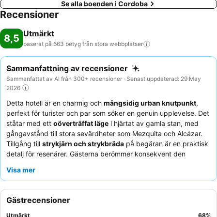
Se alla boenden i Cordoba
Recensioner
Utmärkt
8,5
baserat på 663 betyg från stora
webbplatser
Sammanfattning av recensioner
Sammanfattat av AI från 300+ recensioner · Senast uppdaterad: 29 May
2026
Detta hotell är en charmig och
mångsidig urban knutpunkt
,
perfekt för turister och par som söker en genuin upplevelse. Det
ståtar med ett
oöverträffat läge
i hjärtat av gamla stan, med
gångavstånd till stora sevärdheter som Mezquita och Alcázar.
Tillgång till
strykjärn och strykbräda
på begäran är en praktisk
detalj för resenärer. Gästerna berömmer konsekvent den
enastående personalen och servicen, som ofta beskrivs som
Visa mer
otroligt vänlig, hjälpsam och uppmärksam. För en lugnare
vistelse bör gäster överväga att be om ett rum mot trädgården
för att undvika eventuellt gatubuller.
Gästrecensioner
Utmärkt
68
%