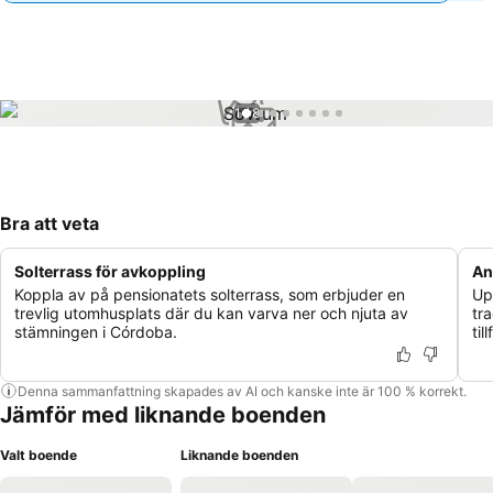
1 / 8
Bra att veta
Solterrass för avkoppling
An
Koppla av på pensionatets solterrass, som erbjuder en
Up
trevlig utomhusplats där du kan varva ner och njuta av
tr
stämningen i Córdoba.
til
Denna sammanfattning skapades av AI och kanske inte är 100 % korrekt.
Jämför med liknande boenden
Valt boende
Liknande boenden