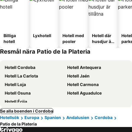
Billiga
Lyxhotell
Hotell med
Hotell där
Hote
hotell
pooler
husdjur är
park
tillåtna
Resmål nära Patio de la Plateria
Hotell Cordoba
Hotell Antequera
Hotell La Carlota
Hotell Jaén
Hotell Loja
Hotell Carmona
Hotell Osuna
Hotell Aguadulce
Hotell Écija
Se alla boenden i Cordoba
Hotellsök
Europa
Spanien
Andalusien
Cordoba
Patio de la Plateria