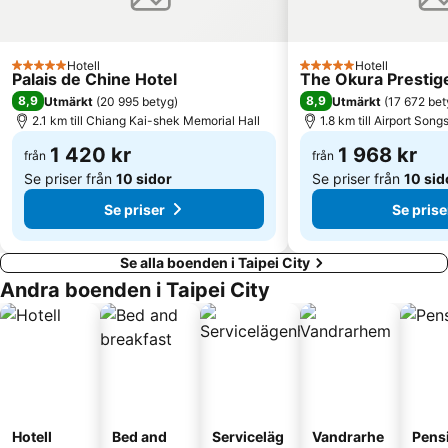
Hotell
Hotell
5 Stjärnor
5 Stjärnor
Palais de Chine Hotel
The Okura Prestige
8,9
8,9
Utmärkt
(
20 995 betyg
)
Utmärkt
(
17 672 bet
2.1 km till Chiang Kai-shek Memorial Hall
1.8 km till Airport Son
1 420 kr
1 968 kr
från
från
Se priser från
10 sidor
Se priser från
10 sid
Se priser
Se prise
Se alla boenden i Taipei City
Andra boenden i Taipei City
Hotell
Bed and
Serviceläg
Vandrarhe
Pens