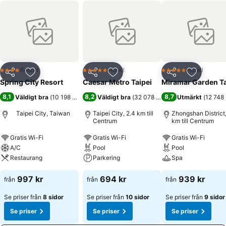
Resort
Hotell
Hotell
4 Stjärnor
5 Stjärnor
5 Stjärnor
Dela
Lägg till i Mina Favoriter
Dela
Lägg till i Mina Favoriter
Dela
Lägg till
Spring City Resort
Caesar Metro Taipei
Miramar Garden Ta
8,1
8,2
8,7
Väldigt bra
(
10 198 betyg
)
Väldigt bra
(
32 078 betyg
)
Utmärkt
(
12 748
Taipei City, Taiwan
Taipei City, 2.4 km till
Zhongshan District,
Centrum
km till Centrum
Gratis Wi-Fi
Gratis Wi-Fi
Gratis Wi-Fi
A/C
Pool
Pool
Restaurang
Parkering
Spa
997 kr
694 kr
939 kr
från
från
från
Se priser från
8 sidor
Se priser från
10 sidor
Se priser från
9 sidor
Se priser
Se priser
Se priser