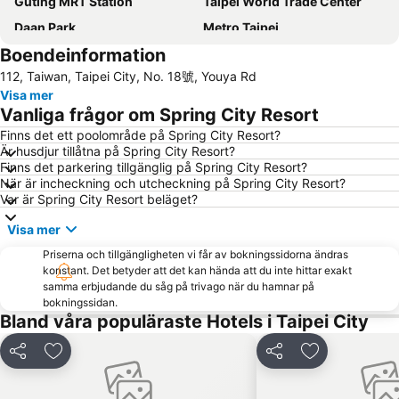
Guting MRT Station
Taipei World Trade Center
Daan Park
Metro Taipei
Boendeinformation
Airport Songshan
Yongkang Street
112, Taiwan, Taipei City, No. 18號, Youya Rd
Taipei World Trade Center Nangang Exhibition Hall
National Palace Museum
Visa mer
Zhongshan MRT Station
Zhongxiao Dunhua MRT Station
Vanliga frågor om Spring City Resort
Eastern District of Taipei
Finns det ett poolområde på Spring City Resort?
Är husdjur tillåtna på Spring City Resort?
Finns det parkering tillgänglig på Spring City Resort?
När är incheckning och utcheckning på Spring City Resort?
Var är Spring City Resort beläget?
Visa mer
Priserna och tillgängligheten vi får av bokningssidorna ändras
konstant. Det betyder att det kan hända att du inte hittar exakt
samma erbjudande du såg på trivago när du hamnar på
bokningssidan.
Bland våra populäraste Hotels i Taipei City
Dela
Lägg till i Mina Favoriter
Dela
Lägg till i Mi