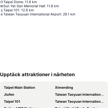
Taipei Dome
:
11.6
km
Sun Yat-Sen Memorial Hall
:
11.8
km
Taipei 101
:
12.6
km
Taiwan Taoyuan International Airport
:
29.1
km
Upptäck attraktioner i närheten
Förstora kartan
Taipei Main Station
Ximending
Jiufen
Taiwan Taoyuan International Airport
Taipei 101
Taiwan Taoyuan International Airport