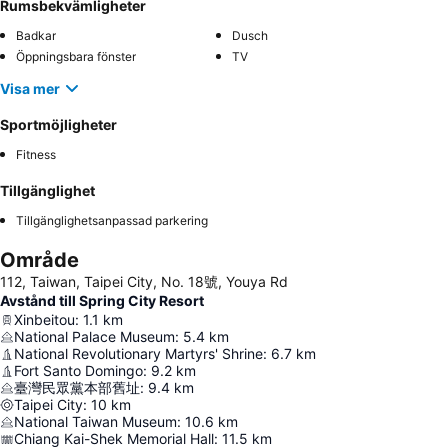
Rumsbekvämligheter
Badkar
Dusch
Öppningsbara fönster
TV
Visa mer
Sportmöjligheter
Fitness
Tillgänglighet
Tillgänglighetsanpassad parkering
Område
112, Taiwan, Taipei City, No. 18號, Youya Rd
Avstånd till Spring City Resort
Xinbeitou
:
1.1
km
National Palace Museum
:
5.4
km
National Revolutionary Martyrs' Shrine
:
6.7
km
Fort Santo Domingo
:
9.2
km
臺灣民眾黨本部舊址
:
9.4
km
Taipei City
:
10
km
National Taiwan Museum
:
10.6
km
Chiang Kai-Shek Memorial Hall
:
11.5
km