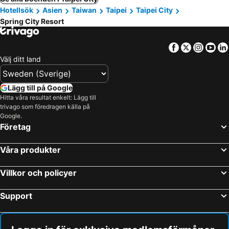
Hotellsök
Asien
Taiwan
Taipei
Taipei City
Spring City Resort
Facebook
Twitter
Insta
Yo
Välj ditt land
Lägg till på Google
Hitta våra resultat enkelt: Lägg till
trivago som föredragen källa på
Google.
Företag
Våra produkter
Villkor och policyer
Support