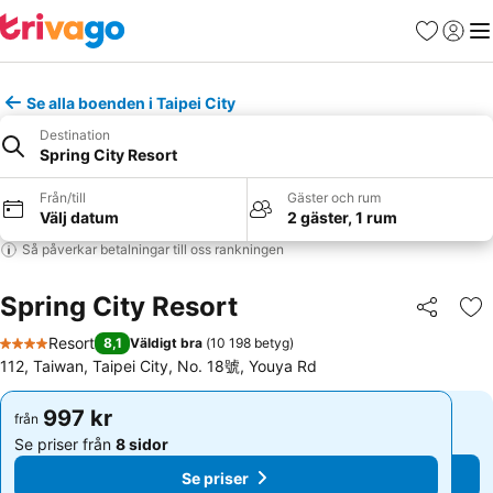
Favoriter
Logga 
Me
Se alla boenden i Taipei City
Destination
Spring City Resort
Från/till
Gäster och rum
Välj datum
2 gäster, 1 rum
Så påverkar betalningar till oss rankningen
Spring City Resort
Dela
Läg
Resort
8,1
Väldigt bra
(
10 198 betyg
)
4 Stjärnor
112, Taiwan, Taipei City, No. 18號, Youya Rd
997 kr
997 kr
från
från
Se priser från
8 sidor
Se priser från
8 sidor
Se priser
Se priser