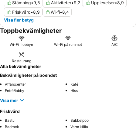
Stämning
•
9,5
Aktiviteter
•
9,2
Upplevelser
•
8,9
Friskvård
•
8,9
Wi-fi
•
8,4
Visa fler betyg
Toppbekvämligheter
Wi-Fi i lobbyn
Wi-Fi på rummet
A/C
Restaurang
Alla bekvämligheter
Bekvämligheter på boendet
Affärscenter
Kafé
Entré/lobby
Hiss
Visa mer
Friskvård
Bastu
Bubbelpool
Badrock
Varm källa