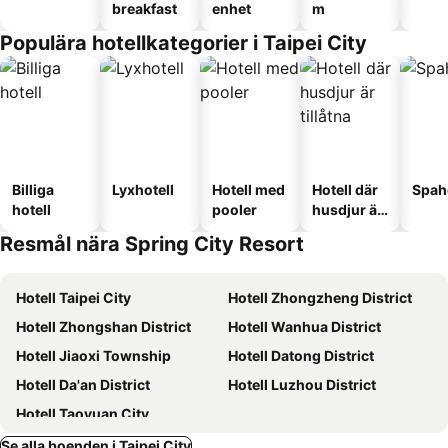
breakfast
enhet
m
Populära hotellkategorier i Taipei City
Billiga
Lyxhotell
Hotell med
Hotell där
Spah
hotell
pooler
husdjur är
tillåtna
Resmål nära Spring City Resort
Hotell Taipei City
Hotell Zhongzheng District
Hotell Zhongshan District
Hotell Wanhua District
Hotell Jiaoxi Township
Hotell Datong District
Hotell Da'an District
Hotell Luzhou District
Hotell Taoyuan City
Se alla boenden i Taipei City