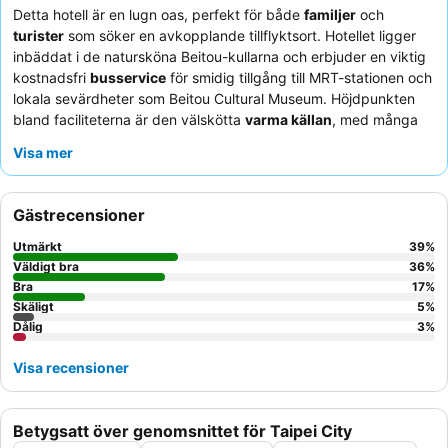
Detta hotell är en lugn oas, perfekt för både
familjer
och
turister
som söker en avkopplande tillflyktsort. Hotellet ligger
inbäddat i de natursköna Beitou-kullarna och erbjuder en viktig
kostnadsfri
busservice
för smidig tillgång till MRT-stationen och
lokala sevärdheter som Beitou Cultural Museum. Höjdpunkten
bland faciliteterna är den välskötta
varma källan
, med många
pooler, inklusive barnvänliga alternativ. Gästerna berömmer
Visa mer
konsekvent den enastående personalen och den varierade
frukostbuffén
, som inkluderar både asiatiska och västerländska
rätter. För en verkligt fridfull upplevelse, överväg att be om ett
Gästrecensioner
rum mot trädgården för en lugnare vistelse.
Utmärkt
39
%
Väldigt bra
36
%
Bra
17
%
Skäligt
5
%
Dålig
3
%
Visa recensioner
Betygsatt över genomsnittet för Taipei City