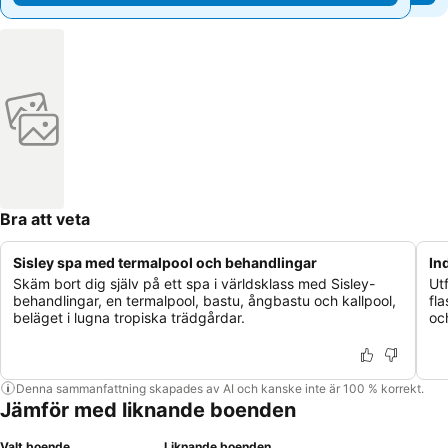
Bra att veta
Sisley spa med termalpool och behandlingar
In
Skäm bort dig själv på ett spa i världsklass med Sisley-
Ut
behandlingar, en termalpool, bastu, ångbastu och kallpool,
fl
beläget i lugna tropiska trädgårdar.
oc
Denna sammanfattning skapades av AI och kanske inte är 100 % korrekt.
Jämför med liknande boenden
Valt boende
Liknande boenden