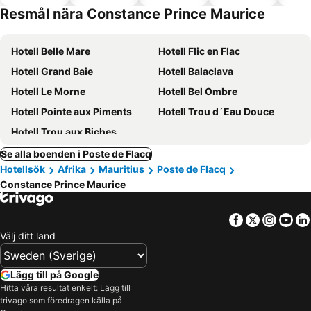
Resmål nära Constance Prince Maurice
Hotell Belle Mare
Hotell Flic en Flac
Hotell Grand Baie
Hotell Balaclava
Hotell Le Morne
Hotell Bel Ombre
Hotell Pointe aux Piments
Hotell Trou d´Eau Douce
Hotell Trou aux Biches
Se alla boenden i Poste de Flacq
Hotellsök
Afrika
Mauritius
Poste de Flacq
Constance Prince Maurice
Facebook
Twitter
Insta
Yo
Välj ditt land
Lägg till på Google
Hitta våra resultat enkelt: Lägg till
trivago som föredragen källa på