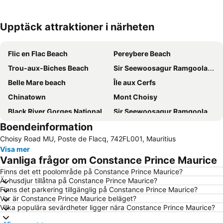
Upptäck attraktioner i närheten
Förstora kartan
Flic en Flac Beach
Pereybere Beach
Trou-aux-Biches Beach
Sir Seewoosagur Ramgoolam International Airport
Belle Mare beach
Île aux Cerfs
Chinatown
Mont Choisy
Black River Gorges National Park
Sir Seewoosagur Ramgoolam Botanic Garden
Boendeinformation
Coin de Mire
Sunset Boulevard
Choisy Road MU, Poste de Flacq, 742FL001, Mauritius
Natural History Museum Mauritius
Casela & Yemen Park
Visa mer
Vanliga frågor om Constance Prince Maurice
Finns det ett poolområde på Constance Prince Maurice?
Är husdjur tillåtna på Constance Prince Maurice?
Finns det parkering tillgänglig på Constance Prince Maurice?
Var är Constance Prince Maurice beläget?
Vilka populära sevärdheter ligger nära Constance Prince Maurice?