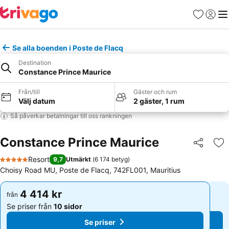
Favoriter
Logga 
Me
Se alla boenden i Poste de Flacq
Destination
Constance Prince Maurice
Från/till
Gäster och rum
Välj datum
2 gäster, 1 rum
Så påverkar betalningar till oss rankningen
Constance Prince Maurice
Dela
Läg
Resort
9,7
Utmärkt
(
6 174 betyg
)
5 Stjärnor
Choisy Road MU, Poste de Flacq, 742FL001, Mauritius
4 414 kr
4 414 kr
från
från
Se priser från
10 sidor
Se priser från
10 sidor
Se priser
Se priser