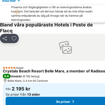
Visa mer
Priserna och tillgängligheten vi får av bokningssidorna ändras
konstant. Det betyder att det kan hända att du inte hittar exakt
samma erbjudande du såg på trivago när du hamnar på
bokningssidan.
Bland våra populäraste Hotels i Poste de
Flacq
Dela
Lägg till i Mina Favoriter
Hotell
5 Stjärnor
Crystals Beach Resort Belle Mare, a member of Radisso
8,6
Utmärkt
(
6 162 betyg
)
Belle Mare, 0.4 km till Centrum
2 195 kr
från
Se priser från
13 sidor
Se priser