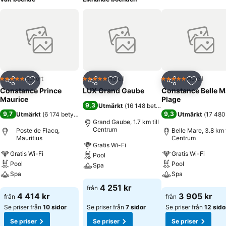
Resort
Hotell
Hotell
5 Stjärnor
5 Stjärnor
5 Stjärnor
Dela
Lägg till i Mina Favoriter
Dela
Lägg till i Mina Favoriter
Dela
Lägg till
Constance Prince
LUX Grand Gaube
Constance Belle M
Maurice
Plage
9,3
Utmärkt
(
16 148 betyg
)
9,7
9,3
Utmärkt
(
6 174 betyg
)
Utmärkt
(
17 480
Grand Gaube, 1.7 km till
Centrum
Poste de Flacq,
Belle Mare, 3.8 km t
Mauritius
Centrum
Gratis Wi-Fi
Gratis Wi-Fi
Gratis Wi-Fi
Pool
Pool
Pool
Spa
Spa
Spa
Se priser
4 251 kr
från
Se priser
Se priser
4 414 kr
3 905 kr
från
från
Se priser från
10 sidor
Se priser från
7 sidor
Se priser från
12 sido
Se priser
Se priser
Se priser