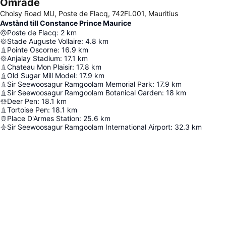
Område
Choisy Road MU, Poste de Flacq, 742FL001, Mauritius
Avstånd till Constance Prince Maurice
Poste de Flacq
:
2
km
Stade Auguste Vollaire
:
4.8
km
Pointe Oscorne
:
16.9
km
Anjalay Stadium
:
17.1
km
Chateau Mon Plaisir
:
17.8
km
Old Sugar Mill Model
:
17.9
km
Sir Seewoosagur Ramgoolam Memorial Park
:
17.9
km
Sir Seewoosagur Ramgoolam Botanical Garden
:
18
km
Deer Pen
:
18.1
km
Tortoise Pen
:
18.1
km
Place D'Armes Station
:
25.6
km
Sir Seewoosagur Ramgoolam International Airport
:
32.3
km