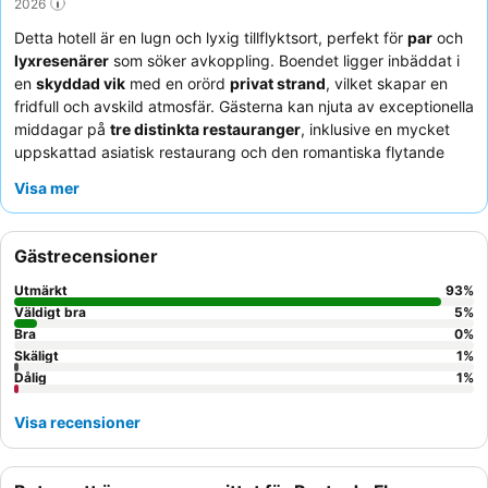
2026
Detta hotell är en lugn och lyxig tillflyktsort, perfekt för
par
och
lyxresenärer
som söker avkoppling. Boendet ligger inbäddat i
en
skyddad vik
med en orörd
privat strand
, vilket skapar en
fridfull och avskild atmosfär. Gästerna kan njuta av exceptionella
middagar på
tre distinkta restauranger
, inklusive en mycket
uppskattad asiatisk restaurang och den romantiska flytande
restaurangen Le Barachois, med menyer som ändras dagligen
Visa mer
och ofta gästas av kockar. Personalen får konsekvent beröm för
sin värme, uppmärksamhet och professionalism, vilket
garanterar en bortskämd upplevelse. För en förbättrad vistelse,
Gästrecensioner
överväg ett all-inclusive-paket för att fullt ut njuta av det
omfattande kulinariska utbudet och premiumdryckerna.
Utmärkt
93
%
Väldigt bra
5
%
Bra
0
%
Skäligt
1
%
Dålig
1
%
Visa recensioner