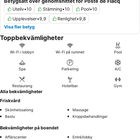
Betygsatt över genomsnittet för Poste de Flacq
Uteliv
•
10
Stämning
•
10
Pool
•
10
Upplevelser
•
9,9
Renlighet
•
9,8
Visa fler betyg
Toppbekvämligheter
Wi-Fi i lobbyn
Wi-Fi på rummet
Pool
Spa
Parkering
A/C
Restaurang
Hotellbar
Gym
Alla bekvämligheter
Friskvård
Skönhetssalong
Massage
Bastu
Kroppsbehandlingar
Bekvämligheter på boendet
Affärscenter
Entré/lobby